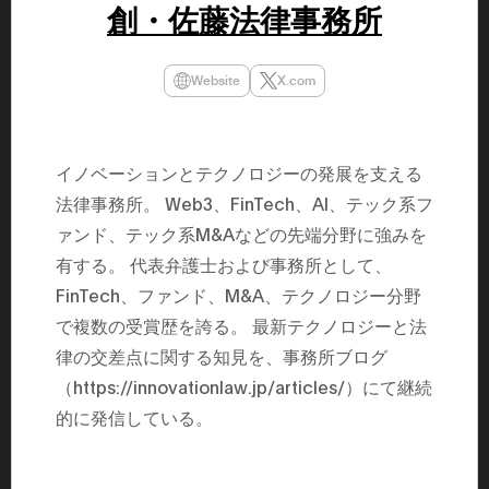
創・佐藤法律事務所
民主党設立
3(2021)
得て5期目当
院選で89
Website
X.com
2025.05.
年8月 大蔵
月~199
課) 200
取引等監視委
イノベーションとテクノロジーの発展を支える
月 国税庁 
月~200
法律事務所。 Web3、FinTech、AI、テック系フ
臣秘書専門官
財務省主
ァンド、テック系M&Aなどの先端分野に強みを
有する。 代表弁護士および事務所として、
FinTech、ファンド、M&A、テクノロジー分野
で複数の受賞歴を誇る。 最新テクノロジーと法
律の交差点に関する知見を、事務所ブログ
（https://innovationlaw.jp/articles/）にて継続
的に発信している。