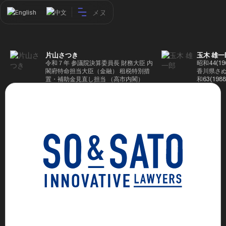
メヌ
English
中文
片山さつき
玉木 雄一
令和７年 参議院決算委員長 財務大臣 内
昭和44(1
閣府特命担当大臣（金融） 租税特別措
香川県さぬ
置・補助金見直し担当 （高市内閣）
和63(19
5(199
蔵省入省 ※
ード大学大
了 平成17
44回衆院
も惜敗 平成
活を経て、
得て初当選 
選で79,1
26(2014
得て3期目当
代表選に出
成29(201
を得て4期
区) 希望
党代表(11
主党共同代
(9月~) 