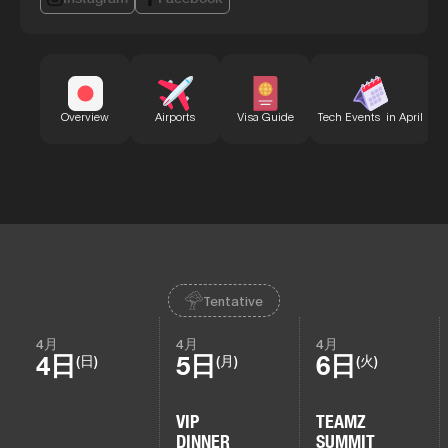
B
Overview
Airports
Visa Guide
Tech Events in April
Tentative
4月
4月
4月
4日
5日
6日
(日)
(月)
(火)
VIP
TEAMZ
DINNER
SUMMIT