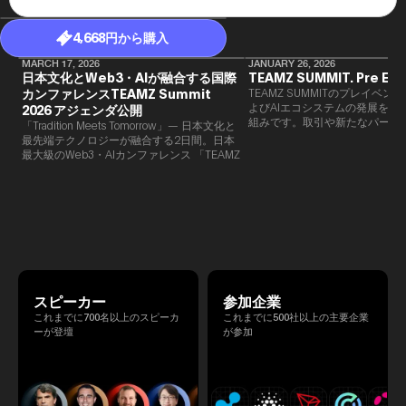
4,668円から購入
MARCH 17, 2026
JANUARY 26, 2026
日本文化とWeb3・AIが融合する国際
TEAMZ SUMMIT. Pre Eve
カンファレンスTEAMZ Summit
TEAMZ SUMMITのプレイベン
よびAIエコシステムの発展を目
2026 アジェンダ公開
組みです。​取引や新たなパート
「Tradition Meets Tomorrow」— 日本文化と
90％以上が対面で生まれること
最先端テクノロジーが融合する2日間。日本
TEAMZでは本イベント前に定
最大級のWeb3・AIカンファレンス 「TEAMZ
を開催し、リラックスした雰囲
Summit 2026」 が、2026年4月7日・8日に
高いネットワーキングを促進し
東京・八芳園にて開催されます。今年のテー
マは 「Tradition Meets Tomorrow」。日本の
伝統文化と最先端のテクノロジーが融合す
る、特別な2日間となります。このたび、公
式アジェンダが公開されました。（※登壇者
のスケジュール等の都合により、開催までに
内容が変更となる可能性があります。）
スピーカー
参加企業
これまでに700名以上のスピーカ
これまでに500社以上の主要企業
ーが登壇
が参加