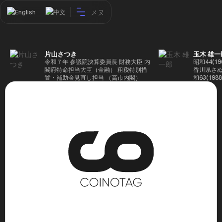
メヌ
English
中文
片山さつき
玉木 雄一
令和７年 参議院決算委員長 財務大臣 内
昭和44(1
閣府特命担当大臣（金融） 租税特別措
香川県さぬ
置・補助金見直し担当 （高市内閣）
和63(19
5(199
蔵省入省 ※
ード大学大
了 平成17
44回衆院
も惜敗 平成
活を経て、
得て初当選 
選で79,1
26(2014
得て3期目当
代表選に出
成29(201
を得て4期
区) 希望
党代表(11
主党共同代
(9月~) 