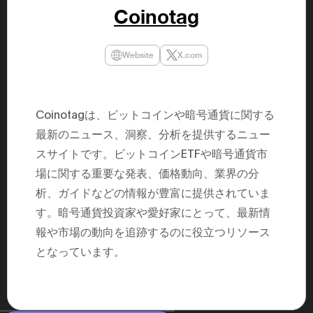
民主党設立
Coinotag
3(2021)
得て5期目当
院選で89
2025.05.
Website
X.com
年8月 大蔵
月~199
課) 200
取引等監視委
月 国税庁 
Coinotagは、ビットコインや暗号通貨に関する
月~200
臣秘書専門官
最新のニュース、洞察、分析を提供するニュー
財務省主
スサイトです。ビットコインETFや暗号通貨市
場に関する重要な発表、価格動向、業界の分
析、ガイドなどの情報が豊富に提供されていま
す。暗号通貨投資家や愛好家にとって、最新情
報や市場の動向を追跡するのに役立つリソース
となっています。