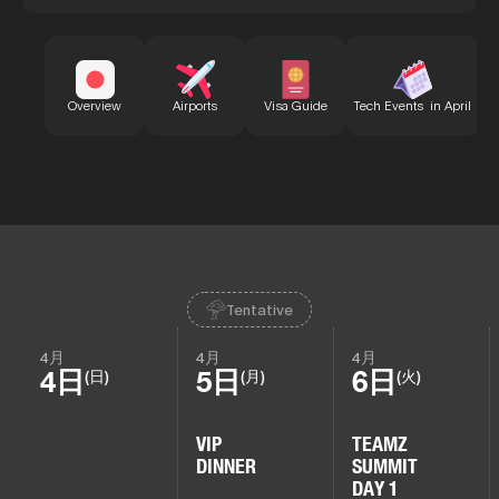
B
Overview
Airports
Visa Guide
Tech Events in April
Tentative
4月
4月
4月
4日
5日
6日
(日)
(月)
(火)
VIP
TEAMZ
DINNER
SUMMIT
DAY 1