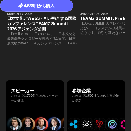
4,668円から購入
MARCH 17, 2026
JANUARY 26, 2026
日本文化とWeb3・AIが融合する国際
TEAMZ SUMMIT. Pre Eve
カンファレンスTEAMZ Summit
TEAMZ SUMMITのプレイベン
よびAIエコシステムの発展を目
2026 アジェンダ公開
組みです。​取引や新たなパート
「Tradition Meets Tomorrow」— 日本文化と
90％以上が対面で生まれること
最先端テクノロジーが融合する2日間。日本
TEAMZでは本イベント前に定
最大級のWeb3・AIカンファレンス 「TEAMZ
を開催し、リラックスした雰囲
Summit 2026」 が、2026年4月7日・8日に
高いネットワーキングを促進し
東京・八芳園にて開催されます。今年のテー
マは 「Tradition Meets Tomorrow」。日本の
伝統文化と最先端のテクノロジーが融合す
る、特別な2日間となります。このたび、公
式アジェンダが公開されました。（※登壇者
のスケジュール等の都合により、開催までに
内容が変更となる可能性があります。）
スピーカー
参加企業
これまでに700名以上のスピーカ
これまでに500社以上の主要企業
ーが登壇
が参加