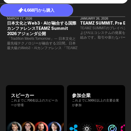
4,668円から購入
MARCH 17, 2026
JANUARY 26, 2026
日本文化とWeb3・AIが融合する国際
TEAMZ SUMMIT. Pre Eve
カンファレンスTEAMZ Summit
TEAMZ SUMMITのプレイベン
よびAIエコシステムの発展を目
2026 アジェンダ公開
組みです。​取引や新たなパート
「Tradition Meets Tomorrow」— 日本文化と
90％以上が対面で生まれること
最先端テクノロジーが融合する2日間。日本
TEAMZでは本イベント前に定
最大級のWeb3・AIカンファレンス 「TEAMZ
を開催し、リラックスした雰囲
Summit 2026」 が、2026年4月7日・8日に
高いネットワーキングを促進し
東京・八芳園にて開催されます。今年のテー
マは 「Tradition Meets Tomorrow」。日本の
伝統文化と最先端のテクノロジーが融合す
る、特別な2日間となります。このたび、公
式アジェンダが公開されました。（※登壇者
のスケジュール等の都合により、開催までに
内容が変更となる可能性があります。）
スピーカー
参加企業
これまでに700名以上のスピーカ
これまでに500社以上の主要企業
ーが登壇
が参加