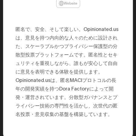
Website
民主党設立
3(2021)
得て5期目当
院選で89
2025.05.
匿名で、安全、そして楽しい。Opinionated.us
年8月 大蔵
月~199
は、意見を持つ内向的な人々のために設計され
課) 200
取引等監視委
た、スケーラブルかつプライバシー保護型の分
月 国税庁 
月~200
散型投票プラットフォームです。匿名性とセキ
臣秘書専門官
ュリティを重視しながら、誰もが安心して自由
財務省主
に意見を表明できる体験を提供します。
Opinionated.usは、匿名MACIプロトコルの長
年の開発実績を持つDora Factoryによって開
発・運営されています。分散型ガバナンスとプ
ライバシー技術の専門性を活かし、次世代の匿
名投票・意見収集の基盤を構築しています。