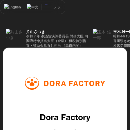
メヌ
English
中文
片山さつき
玉木 雄一
令和７年 参議院決算委員長 財務大臣 内
昭和44(1
閣府特命担当大臣（金融） 租税特別措
香川県さぬ
置・補助金見直し担当 （高市内閣）
和63(19
5(199
蔵省入省 ※
ード大学大
了 平成17
44回衆院
も惜敗 平成
活を経て、
得て初当選 
選で79,1
26(2014
得て3期目当
代表選に出
成29(201
を得て4期
Dora Factory
区) 希望
党代表(11
主党共同代
(9月~) 