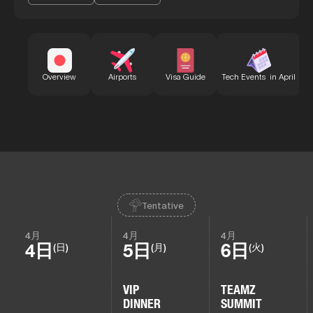
B
Overview
Airports
Visa Guide
Tech Events in April
Tentative
4月
4月
4月
4日
5日
6日
(日)
(月)
(火)
VIP
TEAMZ
DINNER
SUMMIT