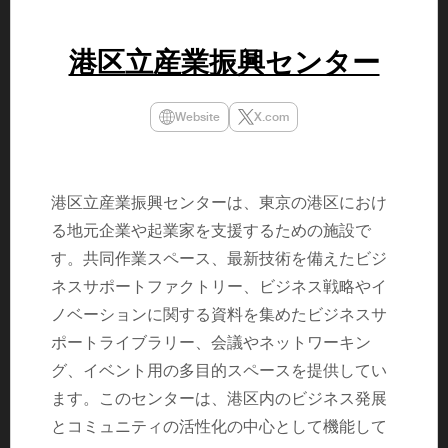
民主党設立
3(2021)
得て5期目当
港区立産業振興センター
院選で89
2025.05.
年8月 大蔵
月~199
Website
X.com
課) 200
取引等監視委
月 国税庁 
月~200
臣秘書専門官
港区立産業振興センターは、東京の港区におけ
財務省主
る地元企業や起業家を支援するための施設で
す。共同作業スペース、最新技術を備えたビジ
ネスサポートファクトリー、ビジネス戦略やイ
ノベーションに関する資料を集めたビジネスサ
ポートライブラリー、会議やネットワーキン
グ、イベント用の多目的スペースを提供してい
ます。このセンターは、港区内のビジネス発展
とコミュニティの活性化の中心として機能して