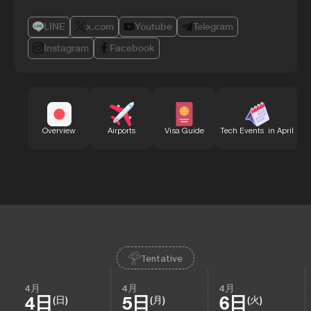
LINE
x.com
Youtube
Telegram
Instagram
Facebook
B
Overview
Airports
Visa Guide
Tech Events in April
Tentative
4月
4月
4月
4日
5日
6日
(日)
(月)
(火)