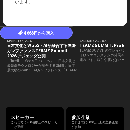
います。
4,668円から購入
MARCH 17, 2026
JANUARY 26, 2026
日本文化とWeb3・AIが融合する国際
TEAMZ SUMMIT. Pre Eve
カンファレンスTEAMZ Summit
TEAMZ SUMMITのプレイベン
よびAIエコシステムの発展を目
2026 アジェンダ公開
組みです。​取引や新たなパート
「Tradition Meets Tomorrow」— 日本文化と
90％以上が対面で生まれること
最先端テクノロジーが融合する2日間。日本
TEAMZでは本イベント前に定
最大級のWeb3・AIカンファレンス 「TEAMZ
を開催し、リラックスした雰囲
Summit 2026」 が、2026年4月7日・8日に
高いネットワーキングを促進し
東京・八芳園にて開催されます。今年のテー
マは 「Tradition Meets Tomorrow」。日本の
伝統文化と最先端のテクノロジーが融合す
る、特別な2日間となります。このたび、公
式アジェンダが公開されました。（※登壇者
のスケジュール等の都合により、開催までに
内容が変更となる可能性があります。）
スピーカー
参加企業
これまでに700名以上のスピーカ
これまでに500社以上の主要企業
ーが登壇
が参加