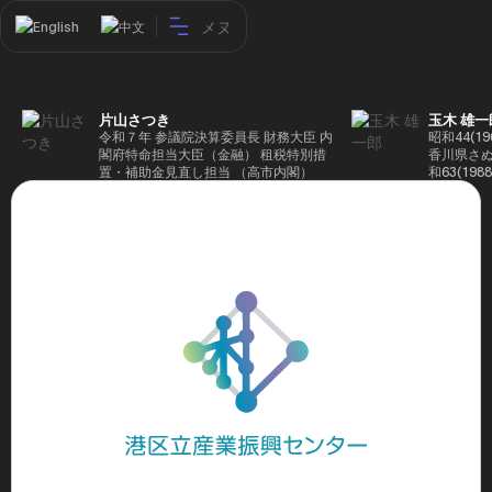
メヌ
English
中文
片山さつき
玉木 雄一
令和７年 参議院決算委員長 財務大臣 内
昭和44(1
閣府特命担当大臣（金融） 租税特別措
香川県さぬ
置・補助金見直し担当 （高市内閣）
和63(19
5(199
蔵省入省 ※
ード大学大
了 平成17
44回衆院
も惜敗 平成
活を経て、
得て初当選 
選で79,1
26(2014
得て3期目当
代表選に出
成29(201
を得て4期
区) 希望
党代表(11
主党共同代
(9月~) 