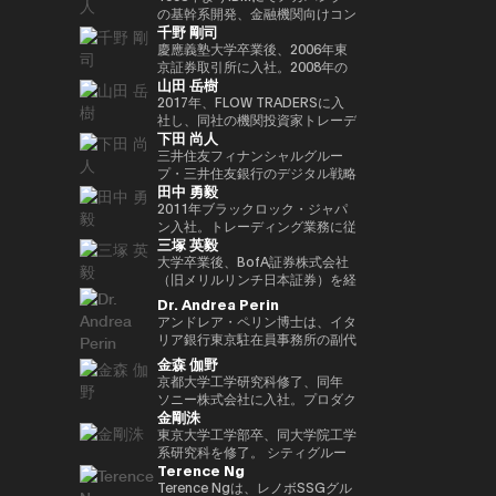
Outblazeを設立しました。2009
『２０３５ １０年後のニッポ
JPMorganのブロックチェーン部
あり、各サイクルの高値でビット
究科CARF招聘研究員。 訳書に
を中心にスタートアップ出資と事
の基幹系開発、金融機関向けコン
千野 剛司
年にはOutblazeのメッセージン
ン ホリエモンの未来予測大全』
門であるKinexysに所属し、JPM
コインを売却し、底値でより多く
『ビットコインとブロックチェー
業開発の責任者を担う。MUIP参
サル業務に従事。 Microsoftを経
グ事業をIBMに売却し、その後
など
CoinやTokenized Depositsなど
を買い戻すという投資仮説を掲げ
ン：暗号通貨を支える技術』
画以前は独立系VCのGlobal
てMUFGのイノベーション事業に
慶應義塾大学卒業後、2006年東
Outblazeを、デジタルエンター
のプロダクト推進を担当していま
ている。 ターピンは35年以上に
（NTT出版）、『マスタリン
Brainにて、国内外スタートアッ
参画しDXプロジェクトをリー
京証券取引所に入社。2008年の
山田 岳樹
テインメント分野のサービスや製
した。
わたり連続起業家および投資家と
グ・イーサリアム ―スマートコ
プ投資やCVCの運営に従事。そ
ド。 auフィナンシャルホールデ
金融危機以降、債務不履行管理プ
品を開発するプロジェクトや企業
して活躍してきた、極めて経験豊
ントラクトとDAppの構築』（オ
れ以前はソニーにて、技術投資や
ィングスにて執行役員チーフデジ
ロセスの改良プロジェクトに参画
2017年、FLOW TRADERSに入
を育成するインキュベーターへと
富なエグゼクティブであり、数多
ライリージャパン）など。共著に
JV設立等の新規事業プロジェク
タルオフィサー兼IT統括部長、
し、日本証券クリアリング機構に
社し、同社の機関投資家トレーデ
下田 尚人
転換しました。そのインキュベー
くの成功したイグジットを実現し
『Web3の未解決問題』（日経
トのファイナンス、またリテール
Microsoftで業務執行役員 金融イ
てOTCデリバティブ（クレジッ
ィング部門にて、シンガポールお
ト企業のひとつが、2014年に設
てきた。その実績を背景に、プエ
BP）、『Web3・暗号資産 13
エナジー事業のカテゴリー責任者
ノベーション本部長を務めた後、
ト・デフォルト・スワップおよび
よび香港支社を拠点にアジアの機
三井住友フィナンシャルグルー
立されたAnimoca Brandsです。
ルトリコを拠点とするファミリー
人の未来予測』（朝日新聞出
として、海外事業を運営。
現職。 一般社団法人
金利スワップ）の清算プロジェク
関投資家とのブロック取引を担
プ・三井住友銀行のデジタル戦略
田中 勇毅
2017年には、従来の教育システ
オフィス Transform Capital を
版）。
FINOVATORS設立。2021年より
トを主導するとともに、日本取引
当。ETFを中心に外国債券や暗号
部 部長。デジタルアセットに関
ムではあまり重視されてこなかっ
設立している。 また、ビットコ
日本ブロックチェーン協会理事就
所グループの清算決済分野の経営
資産を含む幅広いプロダクトにお
するSMBCグループの取り組みを
2011年ブラックロック・ジャパ
た発散的思考やデザイン思考など
インの初期投資家かつ思想的リー
任。同志社大卒、東大EMP第17
企画を担当。2016年より
いて機関投資家に流動性を提供す
取りまとめ。 2025年6月まで日
ン入社。トレーディング業務に従
三塚 英毅
のスキルを育む放課後型デジタル
ダー（thought leader）として
期修了。
PwCJapanのCEO Office（経営
る。また日本国内の証券会社、運
本銀行決済機構局参事役。決済機
事後、2024年3月よりブラックロ
ラボ、Dalton Learning Labを設
も知られ、Ethereum や Tether
企画）にて、リーダーシップチー
用会社、取引所・交換所、電子取
構局では、新しい技術を使った決
ック・グローバル・マーケッツ部
大学卒業後、BofA証券株式会社
立しました。また、テクノロジー
を含む主要ブロックチェーンプロ
ムの戦略的な議論をサポート。
引プラットフォームとのビジネス
済高度化プロジェクトの企画・推
長としてトレーディング、セキュ
（旧メリルリンチ日本証券）を経
における社会的意義のある課題を
ジェクトの初期マーケティングお
2018年7月、世界的な暗号資産取
開発を担当し、同社の日本関連の
進（Project Agora等）、AIの金
リティーズ・レンディング、キャ
て、BNPパリバ証券株式会社にて
Dr. Andrea Perin
研究するOutblazeのリサーチ部
よびアドバイザリーに関与した人
引所であるKrakenを運営する
ビジネス全般に携わる。 FLOW
融システムへの影響に関する国際
ッシュ・マネジメントを統括。ま
複数の役職を経た後、グローバル
アンドレア・ペリン博士は、イタ
門、ThinkBlazeの創設者でもあ
物である。こうした功績から、
Payward, Inc.（米国）に入社
TRADERSは東京証券取引所の
的検討等に従事。また、BIS決済
たデジタル戦略の分野においても
マーケッツ統括本部COOに就
リア銀行東京駐在員事務所の副代
ります。 2018年以降、Yat氏は
CNBC により「クリプト界のゴ
し、金融庁登録に貢献。2020年3
Best Market Makerとして毎年表
市場インフラ委員会（CPMI）、
日本にて従事。2025年1月よりグ
任。Web3企業の Animoca
表です。この職務において、日
金森 伽野
ゲーム業界におけるブロックチェ
ッドファーザー（the Godfather
月より同社日本代表就任。 2022
彰されるとともに、暗号資産等の
G7デジタル決済専門家グループ
ローバル・プロダクト・ソリュー
Brands 株式会社にて創業時より
本、韓国、台湾、オーストラリ
京都大学工学研究科修了、同年
ーンおよびNFT（非代替性トーク
of Crypto）」と称されている。
年7月Binance日本代表に就任。
デジタルアセットや海外の暗号資
（2023年共同議長）、金融安定
ション部を兼務し、同部内でトラ
COOとして参画した後、2024年
ア、ニュージーランドにおける経
ソニー株式会社に入社。プロダク
ン）の活用を早期から提唱してき
2013年には BitAngels を、2014
オックスフォード大学経営学修士
産ETFも積極的にマーケットメイ
委員会（FSB）イノベーションネ
ンジション・マネジメントを統
3月より現職。
済政策論議ならびにマクロ経済・
金剛洙
ト設計開発・商品企画・マーケテ
ました。これにより、ゲーマーは
年には BitAngels Fund 1 を共同
（MBA）修了。
クを行い、上場企業である同社は
ットワーク、BIS・中央銀行
括。
金融動向の分析を担当していま
ィング業務に従事。その後、ネッ
東京大学工学部卒、同大学院工学
ゲーム内資産やデータ、ひいては
設立。同ファンドは、イーサリア
伝統金融とデジタルアセット業界
CBDCグループなど、国際的な政
す。また、現地の金融・監督当
ト証券でフィンテック新規事業立
系研究科を修了。 シティグルー
価値そのものを真に所有できるよ
ムのクラウドセールにおいて、1
の懸け橋としての強みを持つ。
策協議体にも幅広く従事。 日本
局、機関投資家、ビジネスコミュ
Terence Ng
ち上げ、カスタマーエクスペリエ
プ証券株式会社に入社し、日本国
うになると考えられています。分
トークン30セントという価格で
銀行では、他に長崎支店長、香港
ニティとの対話を通じて、イタリ
ンス、CX戦略推進などを経験。
債・金利デリバティブのトレーデ
Terence Ngは、レノボSSGグル
散型アプリケーションとデジタル
100万ドルを投資したことで知ら
事務所長、金融機構局国際課長