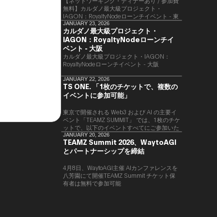
【ネットワーキング・ディナーあり / 参加費
無料】カルダノ最大級プロジェクト・
IAGON：RoyaltyNodeローンチイベント - 東
京
JANUARY 23, 2026
カルダノ最大級プロジェクト・
IAGON：RoyaltyNodeローンチイ
ベント - 大阪
​カルダノ最大級プロジェクト・IAGON：
RoyaltyNodeローンチイベント - 大阪
JANUARY 22, 2026
TS ONE. 「1枚のチケットで、複数の
イベントに参加可能」
東京で開催される Web3 および AI の主要イ
ベント「TEAMZ SUMMIT」 では、1枚のチケ
ットで、以下のイベントすべてにご参加いた
だけます。
JANUARY 20, 2026
TEAMZ Summit 2026、WaytoAGI
とパートナーシップを締結
4月8日、WaytoAGI主催 AIカンファレンスを
八芳園にて開催TEAMZ Summit チケット保
有者は無料で参加可能