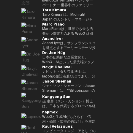
いる。 「Web3 は未来である」
Inspiring Award を受賞 • Global
ル、ソウル、台北で収益性のある
か国で生活し、中国語、英語、ド
ン基盤「Progmat Coin」、機能
後、2015年に独立して現事務所
です。 2023年に設立されたEven
パートナー 世界中のファミリー
という確固たる信念のもと、
CIO Summit（アゼルバイジャ
ディストリビューションチームを
Taro Kimura
イツ語に堪能です。
型 NFT 基盤「Progmat UT」、
を立ち上げた。Web3、
Realitiesは、「テクノロジーは
オフィス、ベンチャーキャピタ
Budki は分散型テクノロジーの進
ン、2023年）にて Impact
統括し、ビジネス戦略を牽引しま
数多くの組織が入会する「デジタ
FinTech、Metaverse、スタート
前に出るのではなく、日常生活を
ル、テクノロジー企業をつなぎ、
Taro Kimura は、Midnight
化を牽引する重要な存在である。
Trailblazer Award を受賞 • 国家
した。 ベンはサザンカリフォル
ルアセット共創コンソーシアム」
アップを専門とする。 著書に
静かに支え、さりげなく価値を高
次世代のAI・Web3イノベーショ
Japan のカントリーマネージャ
**ヴィニート・ブドキ（Vineet
レベルの AI プロジェクトに携わ
ニアの早期スタートアップに投資
Marc Piano
等を立ち上げる。2022 年、複数
「NFTの教科書」、 ｢先読み！メ
めるべきである」という人間中心
ンを推進するグローバルアドバイ
ーを務めており、創業者としての
Budki）**は、戦略的投資とグロ
り、技術のローカライズを推進 •
し、メンタリングも行っていま
の金融機関や取引所、ソフトウェ
タバース＆NFT」など。 日本ブ
の理念に基づいて誕生しました。
ザー。 ボストンおよびサンフラ
経験、エンタープライズ向けGo-
Marc Pianoは、世界でも最も活
ーバルな思想的リーダーシップを
AI・データ・DX に関する専門的
す。彼は多数の証券ライセンスを
ア企業の出資による、デジタルア
ロックチェーン協会顧問、日本
その哲学は、高い評価を受けてい
ンシスコを拠点にAI・フィンテッ
to-Market（GTM）のリーダー
発かつ影響力のある Web3 財団
通じて Web3 分野の成長を牽引
なトレーニングを提供 • e-
保有しており、カリフォルニア大
Anand Iyer
セット基盤事業の独立会社化を発
STO協会監事、一般社団法人
る Even G1 および Even G2 ディ
ク・サイバーセキュリティ分野へ
シップ、そして国際的なビジネス
のいくつかにおいて、独立取締役
する、業界を代表する人物であ
Government、デジタルトランス
学バークレー校で工学の学士号を
表し、2023年10月創業より代表
Metaverse Japan監事、FinTech
スプレイ型スマートグラスのデザ
投資する Mendoza Ventures の
経験を兼ね備えています。現在、
（Independent Director of
Anand Iyerは、サンフランシスコ
る。 1億ドル規模の暗号資産特化
フォーメーション、人工知能、第
取得し、UCLAアンダーソン経営
就任。特許登録8 件
協会キャピタルマーケッツ部門事
インにも色濃く反映されていま
ベンチャーパートナー、また、
日本市場におけるMidnightの戦
Record）およびコンサルタント
を拠点とするアーリーステージ投
型ファンド Sigma Capital の
4次産業革命に関連する複数のプ
大学院でMBAを取得しました。
Dr. Joe Hüg
務局、HashPort監査役、前
す。これらの製品では、AIがリア
AI・Web3分野に特化したスイス
略を統括し、GTM、エンタープ
を務めている人物である。デジタ
資ファンド Canonical のマネー
CEOとして、分散型エコシステ
ロジェクトを主導・参画（鉱業、
現在は同大学で暗号通貨ファイナ
bitFlyer社外取締役などを務め
ルタイムで機能し、重要な対話を
およびアフリカ拠点のベンチャー
ライズ連携、コミュニティ成長、
ル資産エコシステムの最上位レベ
ジング・パートナーであり、AI、
日本の伝統的な企業文化と、
ムへの強いコミットメントのも
スマートシティ、ヘルスケア、教
ンスを教えています。
る。海外のChambers Asia
サポートすることで、ユーザーが
キャピタル CV VC のアドバイザ
エコシステムの普及を推進してい
ルにおいて、ガバナンス、コンプ
ロボティクス、暗号資産といった
Web3・AIといった最先端テクノ
と、3年以内に100社以上のブロ
育、観光、農業、物流・交通、リ
Navjit Dhaliwal
Pacific、Best Lawyers
思考を整理し、自信を持ってコミ
ーを務める。現在、世界10社以
ます。 これまでのキャリアで
ライアンス、長期的な持続可能性
フロンティアテクノロジーへの投
ロジーが交差する領域で活躍する
ックチェーン・スタートアップへ
スクおよび危機管理、メディア分
rankings、Legal500で日本の
ュニケーションを取り、仕事や日
上のベンチャーキャピタルの支援
は、急成長スタートアップとグロ
を監督する役割を信頼されて担っ
資に注力している。アイヤーはシ
実務家・研究者・教育者です。情
ナビット・ダリワル博士は、
の投資を目標に掲げている。 こ
野） • 各種国際・国内カンファレ
FinTechの弁護士としてそれぞれ
常生活のあらゆる場面で「今」に
に携わる。 また、ブロックチェ
ーバル企業の双方で経験を積んで
ている。 法学を基盤とするキャ
リコンバレーで長年の経験を持つ
報経営イノベーション専門職大学
Iagonの創設者兼CEOであり、分
れまでの投資ポートフォリオに
ンス、サミット、ワークショッ
Jason Sheman
ランク・イン。
集中できる体験を提供します。
ーンおよびイノベーション分野の
きました。Mycelの共同創業者と
リアを持つ Marc は、以前、主要
ベテランである。 2005年に
（iU）にて起業学 実務教授を務
散型クラウドサービス業界を牽引
は、Mysten Labs（Sui）、
プ、イベントに参加 • 研究論文、
国際カンファレンス
して、次世代インターオペラビリ
なオフショア法律事務所において
Microsoft にてプロダクトマネー
めると同時に、
しています。Mjøsa
ジェイソン・シャーマン（Jason
Gunzilla、Peaq Network をはじ
書籍、雑誌、メディア番組におい
UN:Block（ラトビア）、WAIB
ティ・インフラプロトコルのグロ
カウンセル（法律顧問）を務め、
ジャーとしてキャリアをスタート
TEDxInnovationU のリードオー
Tannklinikk、Arbo Lab AS、
Sheman）は、**Bitcoin.com の
め、300を超えるプロジェクトが
て著者として参画
Summit Monaco（モナコ）、
ーバルGTM、パートナーシッ
同事務所のグローバル Web3 プ
し、その後 Trusted を創業。同
ガナイザー兼ライセンシーとし
CanPol ASなど、複数の成功した
最高執行責任者（COO）**とし
Kangyong Sun
含まれており、変革的テクノロジ
VI3NNA Congress（オーストリ
プ、投資家対応、オペレーション
ラクティスの中核的設計者として
社は2018年に上場企業である
て、世代や分野を越えた知の共有
企業を創業・運営した経験を持つ
て、暗号資産業界を代表するコン
孫 康勇（スン・カンヨン）博士
ーを見抜く鋭い洞察力を示してい
ア）、World Venture
をリードしました。Web3業界に
活躍した。その分野における権威
Care に買収された。その後、
を推進しています。 三菱や富士
ダリワル博士は、実績あるシリア
シューマープラットフォームのグ
は、日本を代表するグローバル経
る。 資金提供にとどまらず、
Forum（オーストリア） などで
参入する以前は、LinkedInにて
として、主要な法律ディレクトリ
Lightspeed に参画し、ベンチャ
通などのグローバル企業へのコン
ルアントレプレナーです。ポズナ
ローバルオペレーション全般を統
営教育機関の一つである一橋大学
hajimex
Budki は World Economic
アンバサダーを務め、世界各地の
Global Enterprise Sales
ーからも高く評価されている。こ
ーパートナーとして Phantom、
サルティング経験を通じ、企業イ
ン医科大学とマクマスター大学で
括しています。8年以上にわたり
大学院 経営管理研究科 国際企業
Forum や Binance Blockchain
Web3と生成AIがもたらす「信
スタートアップエコシステムをつ
Directorを務め、日本の大手多国
のような法曹としての確かな経歴
Alchemy、Arbitrum、Mysten な
ノベーションやデジタルトランス
学び、歯学のDDS（博士号）お
同社に在籍し、アジア、中東、ヨ
戦略専攻（Hitotsubashi
Week などの国際的なイベントで
用・価値・知性の再設計」を主題
なぐ活動を行っている。 2013
籍企業との戦略的パートナーシッ
と、長年にわたる最前線でのアド
どのブロックチェーン関連企業に
フォーメーション（DX）の実践
よび医学の学士号を取得していま
ーロッパ、米国を含む地域での事
University Business School,
Raul Velazquez
登壇する世界的に評価の高いスピ
に、テクノロジーと社会構造の交
年、Harvard Business
プ構築や、大規模SaaS導入プロ
バイザリー経験により、Marc は
関与した。 学歴としては、パデ
的知見を蓄積。中小企業から大企
す。
業拡大を支え、Bitcoin.com の
ICS）の准教授である。 ミネソタ
ーカーでもある。市場動向やブロ
点を探究するストラテジスト／ブ
コンピュータエンジニアとしての
School（PLD）修了後、卒業生
ジェクトを推進しました。また、
規制戦略家としての視点と取締役
ュー大学にてコンピュータ工学の
業まで、文化的強みを活かしなが
国際的な成長において重要な役割