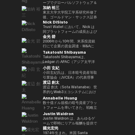
ア経済への理解促進と、二国間の
2022年 ソニー銀行入社、現在は
ィング業務に従事。 その後、株
ープでグローバルソフトウェア＆
資産の可能性を明確に見据えた
れている。 ターピンは2015年に
（バーゼル規制担当）、国際局企
経済・金融関係のさらなる強化に
加納 裕三
ソニー銀行 DX事業企画部長とし
式会社松尾研究所に参画し、機械
マネージドサービスビジネスを率
Yat氏は、Animoca Brandsをブ
「ビットコイン四季モデル
画役等を歴任。財務省では国際機
取り組んでいます。 中央銀行、
てweb3関連の新規事業企画を推
学習プロジェクトの企画から
いています。彼は、戦略的な
東京大学大学院工学系研究科修了
ロックチェーン、ゲーム、NFT、
（Four Seasons of Bitcoin）」
構課企画官として国際金融
銀行監督当局、ならびに欧州中央
進。
PoC、開発を一貫して担当。
Microsoft Cloud Solution
後、ゴールドマン・サックス証券
そしてオープン・メタバース分野
を開発した人物でもあり、2024
（FATF、FSB等）を担当。 一橋
銀行（ECB）や欧州投資銀行
Nick DiSisto
2022年より同社取締役に就任、
Provider（CSP）プログラムを推
株式会社等を経て、2014年に株
におけるリーダー的地位へと迅速
年に Skyhorse Publishing から
大学法学部卒業。ハーバード大学
（EIB）を含む国際金融機関にお
また生成AIに特化したVCファン
進し、Microsoftと連携して関連
式会社bitFlyerを共同創業。
Trust Wallet において、Nick は
に導きました。Animoca Brands
刊行された著書『Bitcoin
でComputer Science for AIを履
いて15年以上の経験を有し、金
ドを新設。
するサービスソリューション全体
bitFlyer創業以降、暗号資産の国
同プラットフォームの成長および
はNFTを中心とした複数の子会社
Supercycle』は高い評価を受
修。
融規制、ガバナンス、コンプライ
金光 碧
を推進する責任を負っています。
内の法改正に関する提言や自主規
ユーザー体験の中核を担う、戦略
や製品群を展開しており、さらに
け、2024年11月上旬におけるビ
アンスの分野で深い専門性を備え
彼は、セキュリティ、ソフトウェ
制ルールの策定等に尽力すると共
的イニシアティブおよびエコシス
2006年から10年間、米系投資銀
540社を超えるブロックチェーン
ットコインの史上最高値更新を正
ています。 ローマ大学トル・ヴ
ア、クラウド、AIエコシステムに
に、暗号資産交換業者である
テム・パートナーシップを統括し
行にて企業の資金調達・M&Aに
関連企業に投資を行い、世界最大
確に予測したことで注目を集め
ェルガータ校にて、健全性規制お
おける主要な戦略的パートナーシ
bitFlyer USA, Inc.のCEO、
ている。 彼の取り組みは、DeFi
係るデリバティブストラクチャリ
Takatoshi Shibayama
級のブロックチェーン投資ポート
た。 デジタル資産分野に参入す
よび監督当局の制裁権限をテーマ
ップと販売を、グローバル市場全
bitFlyer EUROPE S.A.のチェアマ
連携、法定通貨のオン／オフラン
ング業務に従事。2016年に株式
フォリオを築いています。 Yat氏
る以前には、Market Wire（現
Takatoshi Shibayamaは、
とする法学博士号を取得していま
体で主導しています。 2011年に
ンを歴任。グローバルな視点で暗
プ、MEV（最大抽出価値）対
会社bitFlyer入社後、CFOやPRを
はこれまでに数多くの栄誉を受け
GlobeNewswire） を創業。同社
Ledger の APAC（アジア太平洋
す。
レノボに参加して以来、Terence
号資産交換業業界の発展に貢献。
策、そしてコア・インフラパート
経て財務規制関連体制整備 を担
ており、世界経済フォーラムの
は現在、Apollo Global
地域）統括責任者（Head of
小田 玄紀
Ngは、セキュリティ、エンター
2018年に自主規制団体である一
ナーシップなど、幅広い重要領域
当。2022年より新規事業を担当
「Global Leader of
Management 傘下で約5億ドル
APAC）を務めている。Web3 業
小田玄紀氏は、日本暗号資産等取
テインメント、Eコマース、フィ
般社団法人日本仮想通貨交換業協
に及び、世界中の何百万人ものユ
し、現在はグループCPO。2025
Tomorrow」、DHL/SCMP
規模の事業部門となっている。ま
界および機関投資家向けに、デジ
引業協会（JVCEA）の代表理事
ンテックなどのセクターにわたる
会（現、一般社団法人日本暗号資
ーザーにとって、暗号資産をより
年より株式会社Custodiem 取締
Awardsの「Young
た、消費者向けインターネット黎
タル資産のセキュリティソリュー
渡辺 創太
（会長）、SBIホールディングス
主要なインターネット企業とのレ
産等取引業協会：JVCEA）を発
使いやすく、安全で、スケーラブ
役として、国内暗号資産ETF組成
Entrepreneur of the Year」、さ
明期におけるマーケティングの先
ション提供を統括している。 こ
の常務執行役員、そして株式会社
渡辺 創太（Sota Watanabe） 世
ノボのパートナーシップをグロー
起人として設立。内閣官房主催の
ルなものにすることを目的として
プロジェクト等を推進。
らにCointelegraphによる「ブロ
駆者として、The Motley Fool、
れまで 17年以上にわたり、企業
ビットポイントジャパンの代表取
界的なWeb3エコシステムにおけ
バルにリードしてきました。ま
官民データ活用推進基本計画実行
いる。 Nick は、プロダクト、セ
ックチェーン業界で注目すべき
America Online Greenhouse、
再生・ディストレスト投資分野の
締役を務める起業家、投資家、ビ
るパイオニアであり、日本を代表
Annabelle Huang
た、戦略的なAR/VRパートナー
委員会にも有識者として出席。
キュリティ、エンジニアリング、
100人」の一人にも選ばれていま
Earthlink の立ち上げをはじめ、
アナリストおよび投資家として活
ジネス再生の専門家です。2001
するテック起業家の一人。
数十億ドル規模の暗号資産プラッ
シップも推進しました。
現在、株式会社bitFlyer
マーケティングといった各部門と
す。 また、Yat氏はクラシック音
数十に及ぶ著名なインターネット
躍。JPMorgan や Goldman
年に自身の会社を設立して以降、
Startale Groupの創業者兼CEO
トフォームを率いてきた、戦略立
Terence Ngは、ソニーエレクト
Holdings代表取締役CEO、株式
密接に連携しながら、ユーザー体
楽の正式な訓練を受けた音楽家で
ブランドの成長に関与した。 学
Sachs などの投資銀行にてキャ
様々なビジネスを立ち上げてきま
として、「世界をオンチェーンに
案およびリーダーシップの豊富な
Justin Waldron
ロニクス、ヒューレット・パッカ
会社bitFlyer 代表取締役、株式会
験とブロックチェーン技術の交差
もあり、BAFTA（英国映画テレ
歴としては、ニューヨーク州立大
リアをスタートさせた後、米国の
した。2016年には暗号通貨交換
する（Bringing the world
経験
ード、Navteq Corporation、ノ
社bitFlyer Blockchain代表取締
点におけるイノベーションを推進
Justin Waldron は、あらゆるゲ
ビ芸術アカデミー）のアドバイザ
学バッファロー校にてクリエイテ
ヘッジファンド Davidson
所Bitpointを設立し、CEOとな
onchain）」というミッションの
キアなどの主要なテクノロジーブ
役、bitFlyer USA, Inc.の
している。 「コードを現実世界
ームで即時にリアル報酬を提供で
リーボードメンバー、ならびに
ィブ・ライティングの修士号を取
Kempner Capital Management
りました。2019年には世界経済
もと、分散型インターネットのた
國光宏尚
ランドで、マーケティング、製品
Director、株式会社Custodiem
の価値へと変換する」ことに重点
きるプラットフォーム play.fun
Asian Youth Orchestraの理事も
得。シラキュース大学にて二つの
に参画。その後、シンガポールを
フォーラムからヤング・グローバ
めの基盤インフラ構築を主導して
開発、ビジネス開発の役割を20
の取締役を務めるほか、一般社団
を置き、Nick はセルフカストデ
の創業者兼CEOです。また、
1974年生まれ。米国 Santa
務めています。 必要であれば、
学士号を取得しており、2000年
拠点とする投資ファンド 3D
ル・リーダーに選出されました。
いる。 日本最大のパブリックブ