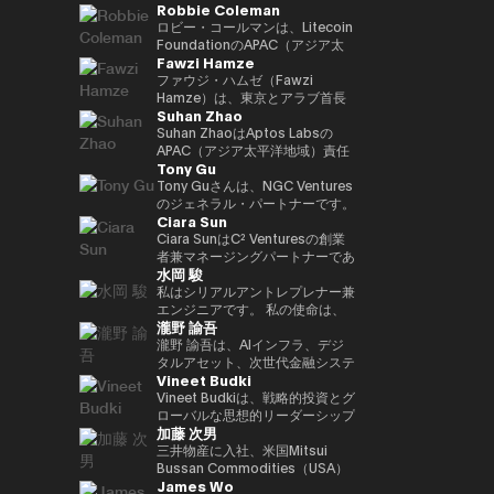
Robbie Coleman
ロジェクトリードを実施。 2021
リーダー職を歴任。日本を代表す
業開発支援統括として参画、
副社長として日本事業成長を牽
籍。兜町、霞ケ関、永田町と多角
年にNEC入社した後は、web3、
る決済・フィンテック企業との戦
2026年1月より現職。
引。現在はStartale Japan 代表
的視点で金融・マーケットを取
ロビー・コールマンは、Litecoin
生体認証、メタバース、秘密計算
略的提携を推進し、プロダクト連
取締役CEOとして、日本市場で
材。2020年よりフィンテックエ
FoundationのAPAC（アジア太
Fawzi Hamze
などデジタルサービスの新規事業
携や市場戦略の立案を担ったほ
のブロックチェーン技術のビジネ
ディター。25年からNIKKEI
平洋地域）統括責任者（Head of
を担当等。
か、オーストラリアおよびニュー
スにおける活用を推進。
Financial副編集長。共著に「仮
APAC）です。2017年以降、この
ファウジ・ハムゼ（Fawzi
ジーランドでの市場ローンチをリ
想通貨バブル」、「NFTの教科
非営利団体はLitecoin（LTC）の
Hamze）は、東京とアラブ首長
Suhan Zhao
ード。また、日本国内フィンテッ
書」。
普及、開発、そしてエコシステム
国連邦を拠点に活動する国際的な
ク企業の買収およびPMI（買収後
の成長に注力してきました。ロビ
投資・アドバイザリー持株グルー
Suhan ZhaoはAptos Labsの
統合）を主導し、Googleのフィ
ーはデジタルアセット／暗号資産
プ、Assets Advisors
APAC（アジア太平洋地域）責任
Tony Gu
ンテック領域におけるプレゼンス
（クリプト）領域に11年にわた
Capital（AAC）の創業者兼会長
者であり、機関投資家向けの高性
強化に貢献した。 それ以前は、
り従事しており、Litecoin
です。AACは、不動産投資、金
能パブリックLayer1ブロックチ
Tony Guさんは、NGC Ventures
三井住友銀行およびJRIアメリカ
Foundationの活動以外でも、グ
融アドバイザリー、デジタル資産
ェーンであるAptosの地域戦略、
のジェネラル・パートナーです。
Ciara Sun
（ニューヨーク）にて、米州にお
ローバルな取引所、ウォレット、
インフラ、テクノロジーベンチャ
事業成長、戦略的パートナーシッ
NGC Venturesを設立する前は、
けるグローバル・キャッシュマネ
プライバシーツール、各種プロジ
ーなどの分野に特化した企業群の
プを統括しています。 Aptos
クロスボーダーのバイアウト・ア
Ciara SunはC² Venturesの創業
ジメント・プラットフォームの統
ェクトの創業・共同創業や立ち上
ポートフォリオを統括し、アジア
Labs参画以前は、Ripple Labsに
ドバイザリー・ファームである
者兼マネージングパートナーであ
水岡 駿
括やブラジル市場への展開を担
げを支援してきました。 APAC統
および湾岸地域における投資機会
てアジア太平洋地域における主要
Rhodium Capitalのジェネラ
り、これまでに150万ドル以上を
当。伝統的金融とテクノロジーの
括責任者として、ロビーは地域に
への体系的なアクセスを求める国
な戦略的パートナーシップおよび
ル・パートナーを務めていまし
投資し、次世代のWeb3アプリケ
私はシリアルアントレプレナー兼
両領域における豊富な経験を有す
おけるLitecoinの機関投資家向
際投資家や機関投資家を支援して
市場ネットワーク拡大を主導し、
た。Tonyさんは、北アジア諸国
ーションを構築・拡張する開発者
エンジニアです。 私の使命は、
瀧野 諭吾
る。 INSEADにてMBAを取得。
け、規制当局、政府との関係構築
います。 ハムゼは、国際金融お
金融機関、銀行、エンタープライ
での大規模なバイアウト取引に重
の支援に注力しています。 C²
革新的なWeb3ビジネスを創出・
南山大学総合政策学部卒業。
およびプレゼンス拡大を担ってい
よびクロスボーダー取引において
ズ企業と密接に連携しながら、ブ
点を置き、テクノロジー、金融サ
Ventures設立以前は、Huobi
実践し、より良い社会に貢献する
瀧野 諭吾は、AIインフラ、デジ
ます。また、カンファレンスやサ
15年以上の経験を持ち、グロー
ロックチェーンの社会実装と普及
ービス、消費者向けセクターなど
Groupの副社長を務め、グロー
ことです。 日本発のグローバル
タルアセット、次世代金融システ
Vineet Budki
ミット、メディアでLitecoinを代
バルな資本展開や戦略的投資イニ
を推進しました。 キャリア初期
で複数の取引を完了し、合計取引
バル事業開発、グローバルマーケ
に認知される企業を築き、私の取
ムの融合領域に注力するテクノロ
表し、Proof-of-Work Summit、
シアティブに関わるプライベート
には、JPモルガンおよびS&P
額は10億ドルを超えています。
ット、機関投資家部門、パートナ
り組みを通じてイノベーションと
ジー起業家です。2025年6月、株
Vineet Budkiは、戦略的投資とグ
AusCrypto、Blockchain
投資家、ファミリーオフィス、機
Globalに在籍し、シンガポール
ーシップ、ブロックチェーンプロ
社会的インパクトを生み出してい
式会社イオレ（東証：2334）の
ローバルな思想的リーダーシップ
加藤 次男
Centre、Litecoin Summitでの
関投資家と密接に連携していま
およびロンドンを拠点に、コーポ
ジェクトの上場、インキュベーシ
きたいと考えています。
代表取締役社長兼CEOに就任し
を通じて Web3 分野の成長を牽
基調講演に加え、CIS、
す。 彼の取り組みは、伝統的な
レートバンキングおよびコモディ
ョンおよび投資部門を統括してい
ました。現在、同社はAIコンピュ
引する、業界を代表する人物であ
三井物産に入社、米国Mitsui
Token2049などでのファイアサ
資本市場と新たなデジタルインフ
ティ市場における専門性を培いま
ました。 Ciaraはブロックチェー
ートインフラとクリプトネイティ
る。 1億ドル規模の暗号資産特化
Bussan Commodities（USA）
James Wo
イドやパネルにも登壇していま
ラの融合に焦点を当てており、実
した。
ン分野における代表的な女性リー
ブな金融サービスを中核とするテ
型ファンド Sigma Capital の
Inc.CEO、英国Mitsui Bussan