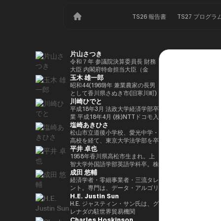
TS26 報告書
TS27 プログラ
片山さつき
令和７年 参議院決算委員長 財務
大臣 内閣府特命担当大臣（金
玉木 雄一郎
融） 租税特別措置・補助金見直
し担当 （高市内閣）
昭和44(1969)年 兼業農家の長男
として香川県さぬき市(旧寒川町)
川崎ひでと
に生まれる 昭和63(1988)年 高松
高校卒業 平成5(1993)年 東京大
平成18年3月 法政大学経済学部卒
学法学部卒業、同年大蔵省入省
業 平成18年4月 (株)NTTドコモ入
塩崎あきひさ
※1 平成9(1997)年 米国ハーバー
社 平成29年8月 衆議院議員川崎
ド大学大学院(ケネディースクー
二郎秘書 令和3年10月 第49回衆
松山市立道後小学校、愛光中学・
ル)修了 平成17(2005)年 財務省を
議院議員総選挙において初当選
高校を経て、東京大学法学部を卒
平井 卓也
退職し、第44回衆院選に立候
令和6年10月 第50回衆議院議員
業後、長島・大野・常松法律事務
補。70,177票を得るも惜敗 平成
総選挙において2期目の当選 令和
所のパートナー弁護士。 2021
1958年香川県高松市生まれ。上
21(2009)年 4年間の浪人生活を経
6年11月 総務大臣政務官（第二次
年、衆議院総選挙（愛媛1区）に
智大学外国語学部英語学科卒。株
成田 悠輔
て、第45回衆院選で109,863票を
石破内閣） 令和7年10月 デジタ
て初当選。元厚労大臣政務官。党
式会社電通、西日本放送代表取締
得て初当選 平成24(2012)年 第46
ル大臣政務官、内閣府大臣政務官
内では、副幹事長を経験した後、
役社長等を経て、2000年、第42
経済学者・零細事業者・三流タレ
回衆院選で79,153票を得て2期目
（第1次高市内閣） 令和8年2月
国会対策副委員長に就任。インテ
回衆議院選挙で初当選。以来、連
ント。専門は、データ・アルゴリ
H.E. Justin Sun
当選 平成26(2014)年 第47回衆院
デジタル大臣政務官、内閣府大臣
リジェンス戦略本部、科学技術イ
続10回当選。自民党経産・総務
ズム・ポエム・思想を組み合わせ
選で78,797票を得て3期目当選 平
政務官（第2次高市内閣）
ノベーション戦略本部、AI・
部会長、政務調査会副会長、内閣
たビジネスと公共政策の想像とデ
H.E. ジャスティン・サン氏は、グ
成28(2016)年 民進党代表選に出
Web3小委員会の各事務局長。
府（IT担当）大臣政務官、国土交
ザイン。多分野の学術誌・学会に
レナダの駐世界貿易機関
Charles Hoskinson
馬。党幹事長代理を拝命 平成
通副大臣、内閣常任委員長等を歴
研究を発表、多くの企業や自治体
（WTO）大使および元常駐代表