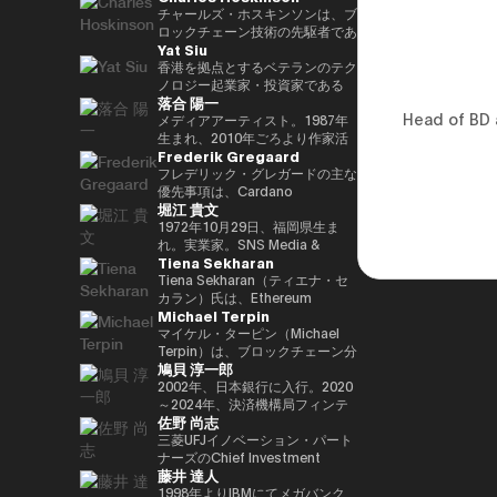
29(2017)年 第48回衆院選で
任し、自民党IT戦略特命委員会委
と共同事業を行う。報道・討論・
であり、世界をリードするブロッ
チャールズ・ホスキンソンは、ブ
82,345票を得て4期目当選(希望
員長として、自民党のIT政策を主
お笑い・アート・ファッションな
クチェーンおよびDAOである
ロックチェーン技術の先駆者であ
Yat Siu
の党公認、香川2区) 希望の党共
導。平成30年10月第4次安倍改造
ど多様な動画や雑誌の企画や出演
TRON の創設者、さらに世界最
り、分散型プラットフォーム「カ
同代表選に出馬。希望の党代表
内閣にてIT担当大臣、内閣府特命
にも関わる。著書『22世紀の資
大級の暗号資産取引所の一つ
ルダノ（Cardano）」の創設者
香港を拠点とするベテランのテク
(11月〜) 平成30(2018)年 国民民
担当(科学技術・知的財産戦略・
本主義：やがてお金は絶滅する』
HTX のアドバイザーを務めてい
です。元々はイーサリアムの共同
ノロジー起業家・投資家である
落合 陽一
主党共同代表(5月~9月) 国民民主
クールジャパン戦略・宇宙政策)
『22世紀の民主主義：選挙はア
ます。 アリババ創業者ジャッ
創設者の一人でもあり、数理論理
Yat Siu氏は、Animoca Brands
Head of BD 
党代表(9月~) 令和2(2020)年 分党
大臣就任。令和2年菅内閣にてデ
ルゴリズムになり、政治家はネコ
ク・マー氏の薫陶を受けた人物と
学と暗号学に強い背景を持ってい
の共同創業者兼エグゼクティブ・
メディアアーティスト。1987年
を経て新国民民主党設立、代表に
ジタル改革担当大臣就任。令和3
になる』、番組「成田悠輔と愛す
しても知られ、2025年4月には、
ます。カルダノは学術的な研究と
チェアマンです。Animoca
生まれ、2010年ごろより作家活
Frederik Gregaard
就任(9月) 令和3(2021)年 第49回
年初代デジタル大臣就任。現在、
べき非生産性の世界」「夜明け前
グローバルなデジタル資産業界で
ピアレビューに基づいて開発され
Brandsは、世界的なブロックチ
動を始める。境界領域における物
衆院選で94,530票を得て5期目当
デジタル社会推進本部長。
のPLAYERS」「成田悠輔の聞か
最も著名かつ影響力のある人物の
たことが特徴で、金融包摂とスマ
ェーンおよびゲーム分野のリーダ
化や変換、質量への憧憬をモチー
フレデリック・グレガードの主な
選 令和6(2024)年 第50回衆院選
れちゃいけない話」「walk」
一人として Forbes誌 の表紙を飾
ートコントラクトの普及を目指し
ー企業であり、世界中のゲーマー
フに作品を展開。筑波大学/東京
優先事項は、Cardano
堀江 貴文
で89,899票を得て6期目当選
「書く気がおきない」など。
りました。 また、Forbes「30
ています。現在はInput Output
やインターネット利用者にデジタ
大学准教授、2025年日本国際博
Foundation における導入戦略を
2025.05.01 現在 ※1 1993年4月
Under 30（コンシューマー・テ
Global（IOG）のCEOとしてカ
ル上の財産権を提供することを使
覧会（大阪・関西万博）テーマ事
推進し、各ミッションの統合およ
1972年10月29日、福岡県生ま
~2005年8月 大蔵省(現・財務省)
クノロジー部門）」に複数回選出
ルダノの技術開発を主導していま
命としています。これにより、新
業プロデューサー。写真集「質量
び実行を主導するとともに、
れ。実業家。SNS Media &
Tiena Sekharan
在職 1997年7月~1999年6月 外務
されるなど、国際的に高い評価を
す。
たな資産クラス、Play-and-Earn
への憧憬（amana・2019）」
Cardano を活用した包括的かつ
Consulting株式会社 ファウンダ
省出向(中近東第一課) 2000年7月
受けています。 2025年8月に
経済、そしてオープン・メタバー
NFT作品「Re-Digitalization of
公平な成長を実現するための迅速
ー。 現在はロケット開発や、ア
Tiena Sekharan（ティエナ・セ
~2001年6月 金融庁 証券取引等監
は、Blue Origin の NS-34ミッシ
スの構築に寄与する、より公平な
Waves(foundation・2021)」な
な価値創出を可能にすることで
プリのプロデュース、また予防医
カラン）氏は、Ethereum
Michael Terpin
視委員会 2001年7月~2002年6月
ョン に搭乗し、世界で712人目の
デジタルの枠組みの実現を目指し
ど。2016年PrixArsElectronica栄
す。 同財団に参画する以前は、
療普及協会として予防医療を啓蒙
Foundationのアジア太平洋
国税庁 大阪国税局総務課長 2002
宇宙飛行士として宇宙へ渡航しま
ています。 Yat氏は1990年に
誉賞 、EUよりSTARTSPrize受
スイスおよびスカンジナビア諸国
する等 様々な分野で活動する。
（APAC）地域におけるHead of
マイケル・ターピン（Michael
年7月~2005年6月 内閣府出向(特
した。 その関心分野は、テクノ
Atari Germanyでキャリアをスタ
賞、
において17年以上にわたり、プ
会員制オンラインサロン『堀江貴
Institutionsを務めており、エン
Terpin）は、ブロックチェーン分
鳩貝 淳一郎
命担当大臣秘書専門官) 2005年7
ロジー、投資、アート、慈善活
ートさせました。1995年には香
2019SXSWCreativeExperienceARROWAwards
ロフェッショナルサービスおよび
文イノベーション大学校
タープライズ分野での導入推進を
野の投資およびアドバイザリー会
月~2005年8月 財務省主計局主査
動、ゲーム、そして宇宙探査に及
港に移り、アジア初の無料ウェブ
受賞。Apollo Magazine 40
金融業界に従事し、資本市場、デ
（HIU）』では、700名近い会員
通じてEthereumエコシステムの
社 Transform Ventures の創業者
2002年、日本銀行に入行。2020
びます。
ページおよび無料メールサービス
UNDER 40 ART andTECH、
ジタル資産運用、プライベートバ
とともに多彩なプロジェクトを展
発展をリードしています。 キャ
兼CEOであり、また Supercycle
～2024年、決済機構局フィンテ
佐野 尚志
提供企業であるHong Kong
Asia Digital Art Award優秀賞、
ンキング、トレーディング・イン
開している。
リアは伝統的な金融業界からスタ
Genesis Partners, LP のCEO兼
ックグループ長。2024〜2025
Cybercity/Freenationを設立し
文化庁メディア芸術祭アート部門
フラストラクチャー分野に注力し
http://salon.horiemon.com 著
ートし、Lehman Brothers、
最高投資責任者（CIO）を務めて
年、FinTech副センター長、デジ
三菱UFJイノベーション・パート
ました。1998年には、多言語対
審査委員会推薦作品多数。
てきました。
書 『金を使うならカラダに使
BNP Paribas、JPMorganなどで
いる。同ファンドは、ビットコイ
タル通貨検証グループ長。2025
ナーズのChief Investment
藤井 達人
応のホワイトラベルWebサービ
え。』『ＣｈａｔＧＰＴ ｖｓ．
要職を歴任しました。 Ethereum
ン専業としては世界初のアルゴリ
年7月より出向し、現職。2025年
Officerとして、AUM 800億円の
スの先駆者として高く評価された
未来のない仕事をする人たち』
Foundation参画前は、
ズム型暗号資産ヘッジファンドで
4月より東京大学大学院経済学研
ファンドにおいて日・米・アジア
1998年よりIBMにてメガバンク