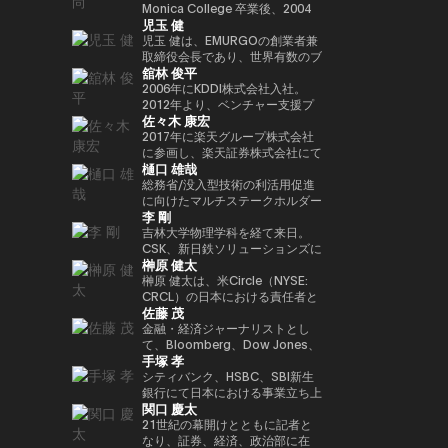
年以上にわたって経験してきまし
法人日本ブロックチェーン協会
ィ型ウォレットを次世代の金融イ
Playco の共同創業者兼社長を務
Monica College 卒業後、2004
講演者紹介向けにさらに自然で洗
以降、同大学の名門 Newhouse
Investment Partners を共同創業
ロックチェーンであり、国内
児玉 健
た。彼はテクノロジー業界でビジ
（JBA）代表理事を務める。 そ
ンフラとして進化させる役割を担
めるほか、渋谷区役所による取り
年に株式会社アットムービーに入
練された日本語版にも整えられま
School of Public
した。 また、デジタル資産の担
Web3インフラの要石となった
ネス戦略をリードする確かな実績
の他にも、ISO/TC307国内審議
い、その未来を形作っている。
組みである Shibuya Startup
社。同年に取締役に就任し、映
児玉 健は、EMURGOの創業者兼
す。
Communications のアドバイザ
保管理およびカストディサービス
Astar Networkを牽引したことで
を築いています。 Terence Ng
委員会Committee会員、防衛省
Support のアドバイザー、さら
画・テレビドラマのプロデュース
取締役会長であり、世界有数のブ
リーボードメンバーも務めてい
を提供する Copper において
その名を世界に広めた。また、キ
舘林 俊平
は、シンガポールの南洋理工大学
オピニオンリーダーなども務め、
に X&KSK のパートナーとして、
や新規事業の立ち上げを担当。
ロックチェーンプラットフォーム
る。 さらにターピンは、プエル
は、APAC 地域の収益統括責任者
ャリアにおける重要なマイルスト
でビジネス学の学士号を取得しま
創業以来掲げるbitFlyerのミッシ
グローバル展開が期待される有望
2007年に株式会社gumiを設立
であるCardanoの共同創業者の
2006年にKDDI株式会社入社。
トリコにおけるビットコインおよ
（Head of Revenue APAC）を務
ーンとして、ソニーグループとの
した。彼は現在、シンガポールを
ョンである「ブロックチェーンで
な日本のスタートアップへの投資
し、代表取締役社長に就任。
一人です。暗号資産およびブロッ
2012年より、ベンチャー支援プ
び暗号資産コミュニティの先駆者
め、同社のアジア太平洋地域にお
連携のもと、Sony Block
佐々木 康宏
拠点としており、ブロックチェー
世界を簡単に。」の実現に向け、
も行っています。 60社以上に投
2021年に同社を退任し、同年に
クチェーン分野において10年以
ログラムKDDI∞Laboやベンチャ
とも見なされており、2016年初
ける事業成長を牽引した。
Solutions Labsと共同開発した
ンとAI技術の熱心なファンです。
様々な場面でweb3業界の発展に
資するエンジェル投資家としても
株式会社Thirdverseと2019年に
上にわたり豊富な経験と先見性を
ー投資ファンド、 KDDI Open
2017年に楽天グループ株式会社
頭にはこの分野において初の投資
イーサリアムレイヤー2ブロック
向け意欲的に活動中。
活躍しており、特に Zynga の共
共同創業した株式会社フィナンシ
培い、グローバルな視点で業界の
Innovation Fundに関わり、主に
に参画し、楽天証券株式会社にて
家向け優遇認定（Investor
チェーン「Soneium（ソニュー
樋口 雄哉
同創業者として広く知られていま
ェの代表取締役CEOに就任。著
発展を牽引してきました。ブロッ
スポーツ、エンタメ、XR、
IT本部部長、フィンテック本部副
Decree）を受けている。
ム）」が挙げられる。この取り組
す。2021年には Business
書に『メタバースとWeb3』（エ
クチェーン技術を通じて「信頼」
Web3領域での出資やアライアン
本部長を経て2018年9月より現
総務省/没入型技術の利活用促進
みは、日本のブロックチェーン技
Insider により「Top 100 Seed
ムディエヌコーポレーション）が
と「価値」の概念を再定義し、次
スを担当。 2025年4月より現
職。現在、国内暗号資産業界全体
に向けたマルチステークホルダー
術を、コンシューマー向けエンタ
李 剛
Investors」の一人に選出されま
ある。
世代の金融イノベーションを創出
職。
のセキュリティレベル向上に貢献
連携会合構成員大学卒業後カード
ーテインメント、AI、そしてマス
した。
することを使命としています。
するため、多岐にわたる施策を推
会社に就職。2006年にヤフーに
吉林大学物理学科を経て来日。
アダプション（大衆への普及）が
現在はシンガポールを拠点に
進中。JPCrypto-ISAC 代表理
転職し、メディアや広告領域の事
CSK、新日鉄ソリューションズに
交差する領域へと位置づけるもの
榊原 健太
EMURGOを率い、グローバルな
事、JCBAセキュリティ・システ
業戦略策定、決済/銀行サービス
てCiscoネットワークの設計・構
である。 トークン化されたデジ
金融バリューチェーンの構築を推
ム部会長。東京工業大学大学院卒
責任者を経験。 ジャパンネット
築を担当する。2009年ネットス
榊原 健太は、米Circle（NYSE:
タル資産や金融領域においては、
進するとともに、テクノロジーお
業。
銀行（現PayPay銀行）に出向
ターズを創業、代表取締役社長
CRCL）の日本における責任者と
SBIホールディングスとの戦略的
佐藤 茂
よびイノベーション領域への投資
し、商流ファイナンスサービス立
CEOに就任。創業当時から国際
して、日本における事業戦略およ
提携を推進。法令に準拠した日本
に特化したベンチャーキャピタル
ち上げ、事業統括、マーケティン
通信のゲートウェイ事業に着目
び市場開発を統括。国内パートナ
金融・経済ジャーナリストとし
円ステーブルコインの発行や、ト
ファンド Taisu Ventures の投資
グ事業に従事。 また、メガバン
し、決済×テクノロジーの力で市
ーシップの構築やエコシステム拡
て、Bloomberg、Dow Jones、
ークン化された株式および現実資
手塚 孝
委員会メンバーも務めています。
クとヤフーとのデジタルマーケテ
場の創造と行動の革新に取り組ん
大を推進し、日本の新たな規制枠
S&P Globalで約18年にわたり、
産（RWA）に最適化されたブロ
ィング子会社(JV)の取締役を担
でいる。
組みのもとで初めて認可されたス
金融市場およびコモディティ分野
シティバンク、HSBC、SBI新生
ックチェーンの開発など、革新的
当。 その後DeNA、
テーブルコインであるUSDCの国
を取材。CoinDesk Japanの創設
銀行にて日本における事業立ち上
なインフラ整備を進めている。
関口 慶太
MobilityTechnologies（現GO）
内展開を主導した。 Circle参画以
メンバーとして立ち上げに関わ
げや金融ITプロジェクト推進に従
にてMaaS事業に従事し、GO立
前は、Google Paymentsにてパ
り、4年間編集長を務めた。2025
事。その後Google Japanにて営
21世紀の幕開けとともに記者と
ち上げフェーズに参画。複数のプ
ートナーシップおよび事業開発の
年1月にSuperteam Japanに事
業統括、ByteDance(TikTok)では
なり、証券、経済、政治部に在