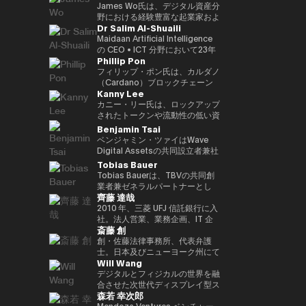
す。 さらにWeb3隣接領域では、
世界資産（RWA）フレームワー
ダーとして、世界各地のイベント
クノロジープラットフォームへと
CEOとして、分散型エコシステ
Commodities Ltd COO、本店
James Wo氏は、デジタル資産分
マレーシアのネオバンク（買収済
ク、ブロックチェーンを活用した
に招待されています。彼女の
進化を進めています。 また、AI
ムへの強いコミットメントのも
商品市場部長、デジタルアセット
野における経験豊富な起業家およ
Dr Salim Al-Shuaili
み）およびeウォレットを共同創
投資プラットフォーム、そして進
Twitterフォロワーは20万人以上
時代に向けた新たな金融プラット
と、3年以内に100社以上のブロ
マーケッツ 常勤取締役、三井物
び投資家であり、2015年にDFG
業。加えて、複数の新興企業にお
化するWeb3エコシステムへの機
にのぼり、「アジア発のグローバ
フォーム「Neo Crypto Bank」
ックチェーン・スタートアップへ
産デジタルコモディティーズ 代
を設立し、10億ドル以上の運用
Maidaan Artificial Intelligence
いて、フィンテック、メドテッ
関投資家向け参入経路などを含ん
ル女性クリプトリーダー」と称さ
の構想を推進しており、暗号資産
の投資を目標に掲げている。 こ
表取締役社長、三井物産コーポレ
資産を統括しています。
の CEO • ICT 分野において23年
Phillip Pon
ク、AIベンチャーなどで戦略アド
でいます。 またハムゼは、国際
れています。 また、ジェンダー
トレジャリー管理、レンディング
れまでの投資ポートフォリオに
ートディベロップメント本部 理
Ledger、Coinlist、Circle、
以上の経験を有し、ICT（AI・DX
バイザーとして要職を歴任してい
的なフィンテックおよびWeb3分
平等の強い提唱者でもあり、
インフラ、プログラマブル金融ア
は、Mysten Labs（Sui）、
事を経て2023年12月に三井物産
ChainSafeなどの企業への初期投
における技術導入）分野の博士号
フィリップ・ポン氏は、カルダノ
ます。
野の議論にも積極的に参加し、グ
NGO「Women Who Crypto」
プリケーションの統合を目指して
Gunzilla、Peaq Network をはじ
を退社し、現職。グローバルなコ
資家でもあります。 また、
（PhD）を取得 • グローバル AI
（Cardano）ブロックチェーン
Kanny Lee
ローバル資本市場の将来の構造
を設立しました。
います。 AIエージェントが経済
め、300を超えるプロジェクトが
モディティトレーディングに精
PolkadotおよびKusama
アンバサダー（Global Council
の共同創設組織の一つである
や、規制された金融システムへの
活動に参加する未来を見据え、ブ
含まれており、変革的テクノロジ
通。
Networkの初期投資家かつ支援
of Responsible AI／米国） • 国
EMURGO のCEOです。
カニー・リー氏は、ロックアップ
ブロックチェーン技術の統合につ
ロックチェーンを基盤とした次世
ーを見抜く鋭い洞察力を示してい
者としても知られており、資本配
際グローバル ICT 連盟
EMURGOは、ブロックチェーン
されたトークンや流動性の低い資
いて定期的に見解を発信していま
代金融インフラの構築に取り組ん
る。 資金提供にとどまらず、
分や寄付、パラチェーンオークシ
（IFCGICT／国連・米国）プロ
技術および資産のトークン化の商
産の二次取引を可能にする分散型
Benjamin Tsai
す。
でいます。
Budki は World Economic
ョンへの積極的な支援を通じて、
フェッショナル会員 • ITU 認定 AI
業的普及を推進しています。
マーケットプレイス
ベンジャミン・ツァイはWave
Forum や Binance Blockchain
エコシステムへの多大な貢献を続
監査人（Certified AI Auditor） •
CEOとして、フィリップ氏は
SecondSwap の創設者兼CEOで
Digital Assetsの共同設立者兼社
Week などの国際的なイベントで
けています。
World AI Council（カナダ）認定
EMURGOの戦略的方向性および
す。 CEOとしてカニー氏は、
長であり、同社はSEC（米国証券
Tobias Bauer
登壇する世界的に評価の高いスピ
チーフ AI オフィサー（Chief AI
グローバルオペレーション全体を
SecondSwapの戦略的ビジョン
取引委員会）に登録されたデジタ
Tobias Bauerは、TBVの共同創
ーカーでもある。市場動向やブロ
Officer） • Gulf College 理事会
統括し、投資、パートナーシッ
とプロダクト開発の実行を統括
ルアセット管理会社です。彼は同
業者兼ゼネラルパートナーとし
ックチェーンの普及に関する彼の
（Board of Trustees）メンバー
プ、インフラ開発を通じて、従来
し、Web3市場における持続可能
社で製品開発と取引を監督してい
齊藤 達哉
て、トップクラスのスタートアッ
見解は、The Times、
• オマーン商工会議所 デジタル経
の金融とブロックチェーンをつな
な流動性とアクセシビリティを高
ます。三か国語を操り、仮想通貨
プへの投資やベンチャービルディ
2010 年、三菱 UFJ 信託銀行に入
CoinDesk、Entrepreneur
済・AI 委員会メンバー •
ぐ取り組みを主導しています。
めるためのイノベーションを推進
のネイティブスピーカーであり、
ングを行っています。過去には
社。法人営業、業務企画、IT 企
Middle East といった主要メディ
GCC（湾岸協力会議）AI プロジ
しています。
また伝統的な金融分野のベテラン
斎藤 創
Blockchain Founders Fundのパ
画を経て、2016 年に FinTech 推
アからも注目を集めている。 ま
ェクトおよび AI 国際アワード審
でもあります。ベンは、シンガポ
ートナーを務め、75Mドルのファ
進室設立、1 人目の専任担当とし
創・佐藤法律事務所、代表弁護
た、ソーシャルメディアでの積極
査委員メンバー • 大学および学術
ールのメリルリンチ・コモディテ
ンドを立ち上げ、150以上のスタ
て三菱 UFJ 信託銀行のデジタル
士。日本及びニューヨーク州にて
的な発信を通じて、その影響力を
アドバイザリーボードメンバー
ィーズで15年以上にわたりシニ
Will Wang
ートアップに投資しました。ま
戦略を企画・推進。“シリアルイ
弁護士資格。東京大学法学部、ニ
さらに拡大。短期的な利益よりも
（SQU、AOU、Sohar
アリーダーシップの経験を積み、
た、Consensusや香港フィンテ
ントレプレナー(連続社内起業
ューヨーク大学ロースクール卒。
デジタルとフィジカルの世界を融
Web3 の長期的な可能性を重視
University） • Global CIO
同社のCEOを務めました。ま
ックウィークなど300以上の
家)”として、情報銀行基盤
西村あさひ法律事務所にて主とし
合させた次世代ディスプレイ型ス
し、世界の在り方を再定義するス
Summit（タイ、2022年）にて
た、アライアンス・バーンスタイ
森若 幸次郎
Web3・テック会議で講演経験が
「Dprime」、デジタル証券基盤
て金融分野（証券化、ファンド、
マートグラスを開発する企業
タートアップへの投資を推進して
Digital Transformation
ンでは、東京、香港、シンガポー
あります。彼はこれまで15都市9
「Progmat」、ステーブルコイ
デリバティブ等）を取り扱った
Even Realities の創業者兼CEO
Mendoza Ventures ベンチャー