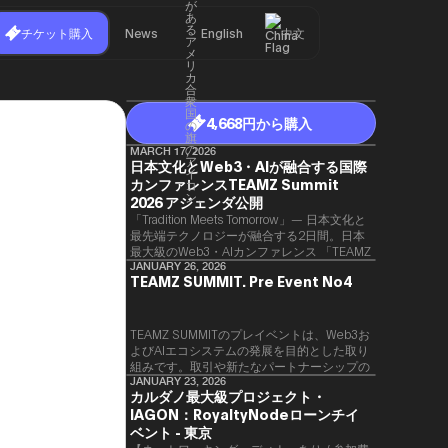
チケット購入
News
English
中文
4,668円から購入
MARCH 17, 2026
日本文化とWeb3・AIが融合する国際
カンファレンスTEAMZ Summit
2026 アジェンダ公開
「Tradition Meets Tomorrow」— 日本文化と
最先端テクノロジーが融合する2日間。日本
最大級のWeb3・AIカンファレンス 「TEAMZ
Summit 2026」 が、2026年4月7日・8日に
JANUARY 26, 2026
TEAMZ SUMMIT. Pre Event No4
東京・八芳園にて開催されます。今年のテー
マは 「Tradition Meets Tomorrow」。日本の
伝統文化と最先端のテクノロジーが融合す
る、特別な2日間となります。このたび、公
TEAMZ SUMMITのプレイベントは、Web3お
式アジェンダが公開されました。（※登壇者
よびAIエコシステムの発展を目的とした取り
のスケジュール等の都合により、開催までに
組みです。​取引や新たなパートナーシップの
内容が変更となる可能性があります。）
90％以上が対面で生まれることから、
JANUARY 23, 2026
カルダノ最大級プロジェクト・
TEAMZでは本イベント前に定員制の交流会
IAGON：RoyaltyNodeローンチイ
を開催し、リラックスした雰囲気の中で質の
高いネットワーキングを促進しています。
ベント - 東京