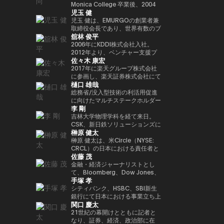
年以上にわたって経験してきまし
法人日本ブロックチェーン協会
ィ型ウォレットを次世代の金融イ
Playco の共同創業者兼社長を務
Monica College 卒業後、2004
講演者紹介向けにさらに自然で洗
以降、同大学の名門 Newhouse
Investment Partners を共同創業
ロックチェーンであり、国内
児玉 健
た。彼はテクノロジー業界でビジ
（JBA）代表理事を務める。 そ
ンフラとして進化させる役割を担
めるほか、渋谷区役所による取り
年に株式会社アットムービーに入
練された日本語版にも整えられま
School of Public
した。 また、デジタル資産の担
Web3インフラの要石となった
ネス戦略をリードする確かな実績
の他にも、ISO/TC307国内審議
い、その未来を形作っている。
組みである Shibuya Startup
社。同年に取締役に就任し、映
児玉 健は、EMURGOの創業者兼
す。
Communications のアドバイザ
保管理およびカストディサービス
Astar Networkを牽引したことで
を築いています。 Terence Ng
委員会Committee会員、防衛省
Support のアドバイザー、さら
画・テレビドラマのプロデュース
取締役会長であり、世界有数のブ
リーボードメンバーも務めてい
を提供する Copper において
その名を世界に広めた。また、キ
舘林 俊平
は、シンガポールの南洋理工大学
オピニオンリーダーなども務め、
に X&KSK のパートナーとして、
や新規事業の立ち上げを担当。
ロックチェーンプラットフォーム
る。 さらにターピンは、プエル
は、APAC 地域の収益統括責任者
ャリアにおける重要なマイルスト
でビジネス学の学士号を取得しま
創業以来掲げるbitFlyerのミッシ
グローバル展開が期待される有望
2007年に株式会社gumiを設立
であるCardanoの共同創業者の
2006年にKDDI株式会社入社。
トリコにおけるビットコインおよ
（Head of Revenue APAC）を務
ーンとして、ソニーグループとの
した。彼は現在、シンガポールを
ョンである「ブロックチェーンで
な日本のスタートアップへの投資
し、代表取締役社長に就任。
一人です。暗号資産およびブロッ
2012年より、ベンチャー支援プ
び暗号資産コミュニティの先駆者
め、同社のアジア太平洋地域にお
連携のもと、Sony Block
佐々木 康宏
拠点としており、ブロックチェー
世界を簡単に。」の実現に向け、
も行っています。 60社以上に投
2021年に同社を退任し、同年に
クチェーン分野において10年以
ログラムKDDI∞Laboやベンチャ
とも見なされており、2016年初
ける事業成長を牽引した。
Solutions Labsと共同開発した
ンとAI技術の熱心なファンです。
様々な場面でweb3業界の発展に
資するエンジェル投資家としても
株式会社Thirdverseと2019年に
上にわたり豊富な経験と先見性を
ー投資ファンド、 KDDI Open
2017年に楽天グループ株式会社
頭にはこの分野において初の投資
イーサリアムレイヤー2ブロック
向け意欲的に活動中。
活躍しており、特に Zynga の共
共同創業した株式会社フィナンシ
培い、グローバルな視点で業界の
Innovation Fundに関わり、主に
に参画し、楽天証券株式会社にて
家向け優遇認定（Investor
チェーン「Soneium（ソニュー
樋口 雄哉
同創業者として広く知られていま
ェの代表取締役CEOに就任。著
発展を牽引してきました。ブロッ
スポーツ、エンタメ、XR、
IT本部部長、フィンテック本部副
Decree）を受けている。
ム）」が挙げられる。この取り組
す。2021年には Business
書に『メタバースとWeb3』（エ
クチェーン技術を通じて「信頼」
Web3領域での出資やアライアン
本部長を経て2018年9月より現
総務省/没入型技術の利活用促進
みは、日本のブロックチェーン技
Insider により「Top 100 Seed
ムディエヌコーポレーション）が
と「価値」の概念を再定義し、次
スを担当。 2025年4月より現
職。現在、国内暗号資産業界全体
に向けたマルチステークホルダー
術を、コンシューマー向けエンタ
李 剛
Investors」の一人に選出されま
ある。
世代の金融イノベーションを創出
職。
のセキュリティレベル向上に貢献
連携会合構成員大学卒業後カード
ーテインメント、AI、そしてマス
した。
することを使命としています。
するため、多岐にわたる施策を推
会社に就職。2006年にヤフーに
吉林大学物理学科を経て来日。
アダプション（大衆への普及）が
現在はシンガポールを拠点に
進中。JPCrypto-ISAC 代表理
転職し、メディアや広告領域の事
CSK、新日鉄ソリューションズに
交差する領域へと位置づけるもの
榊原 健太
EMURGOを率い、グローバルな
事、JCBAセキュリティ・システ
業戦略策定、決済/銀行サービス
てCiscoネットワークの設計・構
である。 トークン化されたデジ
金融バリューチェーンの構築を推
ム部会長。東京工業大学大学院卒
責任者を経験。 ジャパンネット
築を担当する。2009年ネットス
榊原 健太は、米Circle（NYSE:
タル資産や金融領域においては、
進するとともに、テクノロジーお
業。
銀行（現PayPay銀行）に出向
ターズを創業、代表取締役社長
CRCL）の日本における責任者と
SBIホールディングスとの戦略的
佐藤 茂
よびイノベーション領域への投資
し、商流ファイナンスサービス立
CEOに就任。創業当時から国際
して、日本における事業戦略およ
提携を推進。法令に準拠した日本
に特化したベンチャーキャピタル
ち上げ、事業統括、マーケティン
通信のゲートウェイ事業に着目
び市場開発を統括。国内パートナ
金融・経済ジャーナリストとし
円ステーブルコインの発行や、ト
ファンド Taisu Ventures の投資
グ事業に従事。 また、メガバン
し、決済×テクノロジーの力で市
ーシップの構築やエコシステム拡
て、Bloomberg、Dow Jones、
ークン化された株式および現実資
手塚 孝
委員会メンバーも務めています。
クとヤフーとのデジタルマーケテ
場の創造と行動の革新に取り組ん
大を推進し、日本の新たな規制枠
S&P Globalで約18年にわたり、
産（RWA）に最適化されたブロ
ィング子会社(JV)の取締役を担
でいる。
組みのもとで初めて認可されたス
金融市場およびコモディティ分野
シティバンク、HSBC、SBI新生
ックチェーンの開発など、革新的
当。 その後DeNA、
テーブルコインであるUSDCの国
を取材。CoinDesk Japanの創設
銀行にて日本における事業立ち上
なインフラ整備を進めている。
関口 慶太
MobilityTechnologies（現GO）
内展開を主導した。 Circle参画以
メンバーとして立ち上げに関わ
げや金融ITプロジェクト推進に従
にてMaaS事業に従事し、GO立
前は、Google Paymentsにてパ
り、4年間編集長を務めた。2025
事。その後Google Japanにて営
21世紀の幕開けとともに記者と
ち上げフェーズに参画。複数のプ
ートナーシップおよび事業開発の
年1月にSuperteam Japanに事
業統括、ByteDance(TikTok)では
なり、証券、経済、政治部に在