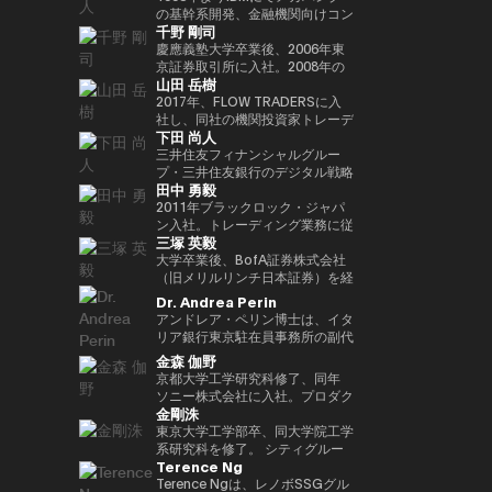
Outblazeを設立しました。2009
『２０３５ １０年後のニッポ
JPMorganのブロックチェーン部
あり、各サイクルの高値でビット
究科CARF招聘研究員。 訳書に
を中心にスタートアップ出資と事
の基幹系開発、金融機関向けコン
千野 剛司
年にはOutblazeのメッセージン
ン ホリエモンの未来予測大全』
門であるKinexysに所属し、JPM
コインを売却し、底値でより多く
『ビットコインとブロックチェー
業開発の責任者を担う。MUIP参
サル業務に従事。 Microsoftを経
グ事業をIBMに売却し、その後
など
CoinやTokenized Depositsなど
を買い戻すという投資仮説を掲げ
ン：暗号通貨を支える技術』
画以前は独立系VCのGlobal
てMUFGのイノベーション事業に
慶應義塾大学卒業後、2006年東
Outblazeを、デジタルエンター
のプロダクト推進を担当していま
ている。 ターピンは35年以上に
（NTT出版）、『マスタリン
Brainにて、国内外スタートアッ
参画しDXプロジェクトをリー
京証券取引所に入社。2008年の
山田 岳樹
テインメント分野のサービスや製
した。
わたり連続起業家および投資家と
グ・イーサリアム ―スマートコ
プ投資やCVCの運営に従事。そ
ド。 auフィナンシャルホールデ
金融危機以降、債務不履行管理プ
品を開発するプロジェクトや企業
して活躍してきた、極めて経験豊
ントラクトとDAppの構築』（オ
れ以前はソニーにて、技術投資や
ィングスにて執行役員チーフデジ
ロセスの改良プロジェクトに参画
2017年、FLOW TRADERSに入
を育成するインキュベーターへと
富なエグゼクティブであり、数多
ライリージャパン）など。共著に
JV設立等の新規事業プロジェク
タルオフィサー兼IT統括部長、
し、日本証券クリアリング機構に
社し、同社の機関投資家トレーデ
下田 尚人
転換しました。そのインキュベー
くの成功したイグジットを実現し
『Web3の未解決問題』（日経
トのファイナンス、またリテール
Microsoftで業務執行役員 金融イ
てOTCデリバティブ（クレジッ
ィング部門にて、シンガポールお
ト企業のひとつが、2014年に設
てきた。その実績を背景に、プエ
BP）、『Web3・暗号資産 13
エナジー事業のカテゴリー責任者
ノベーション本部長を務めた後、
ト・デフォルト・スワップおよび
よび香港支社を拠点にアジアの機
三井住友フィナンシャルグルー
立されたAnimoca Brandsです。
ルトリコを拠点とするファミリー
人の未来予測』（朝日新聞出
として、海外事業を運営。
現職。 一般社団法人
金利スワップ）の清算プロジェク
関投資家とのブロック取引を担
プ・三井住友銀行のデジタル戦略
田中 勇毅
2017年には、従来の教育システ
オフィス Transform Capital を
版）。
FINOVATORS設立。2021年より
トを主導するとともに、日本取引
当。ETFを中心に外国債券や暗号
部 部長。デジタルアセットに関
ムではあまり重視されてこなかっ
設立している。 また、ビットコ
日本ブロックチェーン協会理事就
所グループの清算決済分野の経営
資産を含む幅広いプロダクトにお
するSMBCグループの取り組みを
2011年ブラックロック・ジャパ
た発散的思考やデザイン思考など
インの初期投資家かつ思想的リー
任。同志社大卒、東大EMP第17
企画を担当。2016年より
いて機関投資家に流動性を提供す
取りまとめ。 2025年6月まで日
ン入社。トレーディング業務に従
三塚 英毅
のスキルを育む放課後型デジタル
ダー（thought leader）として
期修了。
PwCJapanのCEO Office（経営
る。また日本国内の証券会社、運
本銀行決済機構局参事役。決済機
事後、2024年3月よりブラックロ
ラボ、Dalton Learning Labを設
も知られ、Ethereum や Tether
企画）にて、リーダーシップチー
用会社、取引所・交換所、電子取
構局では、新しい技術を使った決
ック・グローバル・マーケッツ部
大学卒業後、BofA証券株式会社
立しました。また、テクノロジー
を含む主要ブロックチェーンプロ
ムの戦略的な議論をサポート。
引プラットフォームとのビジネス
済高度化プロジェクトの企画・推
長としてトレーディング、セキュ
（旧メリルリンチ日本証券）を経
における社会的意義のある課題を
ジェクトの初期マーケティングお
2018年7月、世界的な暗号資産取
開発を担当し、同社の日本関連の
進（Project Agora等）、AIの金
リティーズ・レンディング、キャ
て、BNPパリバ証券株式会社にて
Dr. Andrea Perin
研究するOutblazeのリサーチ部
よびアドバイザリーに関与した人
引所であるKrakenを運営する
ビジネス全般に携わる。 FLOW
融システムへの影響に関する国際
ッシュ・マネジメントを統括。ま
複数の役職を経た後、グローバル
アンドレア・ペリン博士は、イタ
門、ThinkBlazeの創設者でもあ
物である。こうした功績から、
Payward, Inc.（米国）に入社
TRADERSは東京証券取引所の
的検討等に従事。また、BIS決済
たデジタル戦略の分野においても
マーケッツ統括本部COOに就
リア銀行東京駐在員事務所の副代
ります。 2018年以降、Yat氏は
CNBC により「クリプト界のゴ
し、金融庁登録に貢献。2020年3
Best Market Makerとして毎年表
市場インフラ委員会（CPMI）、
日本にて従事。2025年1月よりグ
任。Web3企業の Animoca
表です。この職務において、日
金森 伽野
ゲーム業界におけるブロックチェ
ッドファーザー（the Godfather
月より同社日本代表就任。 2022
彰されるとともに、暗号資産等の
G7デジタル決済専門家グループ
ローバル・プロダクト・ソリュー
Brands 株式会社にて創業時より
本、韓国、台湾、オーストラリ
京都大学工学研究科修了、同年
ーンおよびNFT（非代替性トーク
of Crypto）」と称されている。
年7月Binance日本代表に就任。
デジタルアセットや海外の暗号資
（2023年共同議長）、金融安定
ション部を兼務し、同部内でトラ
COOとして参画した後、2024年
ア、ニュージーランドにおける経
ソニー株式会社に入社。プロダク
ン）の活用を早期から提唱してき
2013年には BitAngels を、2014
オックスフォード大学経営学修士
産ETFも積極的にマーケットメイ
委員会（FSB）イノベーションネ
ンジション・マネジメントを統
3月より現職。
済政策論議ならびにマクロ経済・
金剛洙
ト設計開発・商品企画・マーケテ
ました。これにより、ゲーマーは
年には BitAngels Fund 1 を共同
（MBA）修了。
クを行い、上場企業である同社は
ットワーク、BIS・中央銀行
括。
金融動向の分析を担当していま
ィング業務に従事。その後、ネッ
東京大学工学部卒、同大学院工学
ゲーム内資産やデータ、ひいては
設立。同ファンドは、イーサリア
伝統金融とデジタルアセット業界
CBDCグループなど、国際的な政
す。また、現地の金融・監督当
ト証券でフィンテック新規事業立
系研究科を修了。 シティグルー
価値そのものを真に所有できるよ
ムのクラウドセールにおいて、1
の懸け橋としての強みを持つ。
策協議体にも幅広く従事。 日本
局、機関投資家、ビジネスコミュ
Terence Ng
ち上げ、カスタマーエクスペリエ
プ証券株式会社に入社し、日本国
うになると考えられています。分
トークン30セントという価格で
銀行では、他に長崎支店長、香港
ニティとの対話を通じて、イタリ
ンス、CX戦略推進などを経験。
債・金利デリバティブのトレーデ
Terence Ngは、レノボSSGグル
散型アプリケーションとデジタル
100万ドルを投資したことで知ら
事務所長、金融機構局国際課長