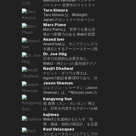
いる。 「Web3 は未来である」
Inspiring Award を受賞 • Global
ル、ソウル、台北で収益性のある
か国で生活し、中国語、英語、ド
ン基盤「Progmat Coin」、機能
後、2015年に独立して現事務所
です。 2023年に設立されたEven
パートナー 世界中のファミリー
という確固たる信念のもと、
CIO Summit（アゼルバイジャ
ディストリビューションチームを
Taro Kimura
イツ語に堪能です。
型 NFT 基盤「Progmat UT」、
を立ち上げた。Web3、
Realitiesは、「テクノロジーは
オフィス、ベンチャーキャピタ
Budki は分散型テクノロジーの進
ン、2023年）にて Impact
統括し、ビジネス戦略を牽引しま
数多くの組織が入会する「デジタ
FinTech、Metaverse、スタート
前に出るのではなく、日常生活を
ル、テクノロジー企業をつなぎ、
Taro Kimura は、Midnight
化を牽引する重要な存在である。
Trailblazer Award を受賞 • 国家
した。 ベンはサザンカリフォル
ルアセット共創コンソーシアム」
アップを専門とする。 著書に
静かに支え、さりげなく価値を高
次世代のAI・Web3イノベーショ
Japan のカントリーマネージャ
**ヴィニート・ブドキ（Vineet
レベルの AI プロジェクトに携わ
ニアの早期スタートアップに投資
Marc Piano
等を立ち上げる。2022 年、複数
「NFTの教科書」、 ｢先読み！メ
めるべきである」という人間中心
ンを推進するグローバルアドバイ
ーを務めており、創業者としての
Budki）**は、戦略的投資とグロ
り、技術のローカライズを推進 •
し、メンタリングも行っていま
の金融機関や取引所、ソフトウェ
タバース＆NFT」など。 日本ブ
の理念に基づいて誕生しました。
ザー。 ボストンおよびサンフラ
経験、エンタープライズ向けGo-
Marc Pianoは、世界でも最も活
ーバルな思想的リーダーシップを
AI・データ・DX に関する専門的
す。彼は多数の証券ライセンスを
ア企業の出資による、デジタルア
ロックチェーン協会顧問、日本
その哲学は、高い評価を受けてい
ンシスコを拠点にAI・フィンテッ
to-Market（GTM）のリーダー
発かつ影響力のある Web3 財団
通じて Web3 分野の成長を牽引
なトレーニングを提供 • e-
保有しており、カリフォルニア大
Anand Iyer
セット基盤事業の独立会社化を発
STO協会監事、一般社団法人
る Even G1 および Even G2 ディ
ク・サイバーセキュリティ分野へ
シップ、そして国際的なビジネス
のいくつかにおいて、独立取締役
する、業界を代表する人物であ
Government、デジタルトランス
学バークレー校で工学の学士号を
表し、2023年10月創業より代表
Metaverse Japan監事、FinTech
スプレイ型スマートグラスのデザ
投資する Mendoza Ventures の
経験を兼ね備えています。現在、
（Independent Director of
Anand Iyerは、サンフランシスコ
る。 1億ドル規模の暗号資産特化
フォーメーション、人工知能、第
取得し、UCLAアンダーソン経営
就任。特許登録8 件
協会キャピタルマーケッツ部門事
インにも色濃く反映されていま
ベンチャーパートナー、また、
日本市場におけるMidnightの戦
Record）およびコンサルタント
を拠点とするアーリーステージ投
型ファンド Sigma Capital の
4次産業革命に関連する複数のプ
大学院でMBAを取得しました。
Dr. Joe Hüg
務局、HashPort監査役、前
す。これらの製品では、AIがリア
AI・Web3分野に特化したスイス
略を統括し、GTM、エンタープ
を務めている人物である。デジタ
資ファンド Canonical のマネー
CEOとして、分散型エコシステ
ロジェクトを主導・参画（鉱業、
現在は同大学で暗号通貨ファイナ
bitFlyer社外取締役などを務め
ルタイムで機能し、重要な対話を
およびアフリカ拠点のベンチャー
ライズ連携、コミュニティ成長、
ル資産エコシステムの最上位レベ
ジング・パートナーであり、AI、
日本の伝統的な企業文化と、
ムへの強いコミットメントのも
スマートシティ、ヘルスケア、教
ンスを教えています。
る。海外のChambers Asia
サポートすることで、ユーザーが
キャピタル CV VC のアドバイザ
エコシステムの普及を推進してい
ルにおいて、ガバナンス、コンプ
ロボティクス、暗号資産といった
Web3・AIといった最先端テクノ
と、3年以内に100社以上のブロ
育、観光、農業、物流・交通、リ
Navjit Dhaliwal
Pacific、Best Lawyers
思考を整理し、自信を持ってコミ
ーを務める。現在、世界10社以
ます。 これまでのキャリアで
ライアンス、長期的な持続可能性
フロンティアテクノロジーへの投
ロジーが交差する領域で活躍する
ックチェーン・スタートアップへ
スクおよび危機管理、メディア分
rankings、Legal500で日本の
ュニケーションを取り、仕事や日
上のベンチャーキャピタルの支援
は、急成長スタートアップとグロ
を監督する役割を信頼されて担っ
資に注力している。アイヤーはシ
実務家・研究者・教育者です。情
ナビット・ダリワル博士は、
の投資を目標に掲げている。 こ
野） • 各種国際・国内カンファレ
FinTechの弁護士としてそれぞれ
常生活のあらゆる場面で「今」に
に携わる。 また、ブロックチェ
ーバル企業の双方で経験を積んで
ている。 法学を基盤とするキャ
リコンバレーで長年の経験を持つ
報経営イノベーション専門職大学
Iagonの創設者兼CEOであり、分
れまでの投資ポートフォリオに
ンス、サミット、ワークショッ
Jason Sheman
ランク・イン。
集中できる体験を提供します。
ーンおよびイノベーション分野の
きました。Mycelの共同創業者と
リアを持つ Marc は、以前、主要
ベテランである。 2005年に
（iU）にて起業学 実務教授を務
散型クラウドサービス業界を牽引
は、Mysten Labs（Sui）、
プ、イベントに参加 • 研究論文、
国際カンファレンス
して、次世代インターオペラビリ
なオフショア法律事務所において
Microsoft にてプロダクトマネー
めると同時に、
しています。Mjøsa
ジェイソン・シャーマン（Jason
Gunzilla、Peaq Network をはじ
書籍、雑誌、メディア番組におい
UN:Block（ラトビア）、WAIB
ティ・インフラプロトコルのグロ
カウンセル（法律顧問）を務め、
ジャーとしてキャリアをスタート
TEDxInnovationU のリードオー
Tannklinikk、Arbo Lab AS、
Sheman）は、**Bitcoin.com の
め、300を超えるプロジェクトが
て著者として参画
Summit Monaco（モナコ）、
ーバルGTM、パートナーシッ
同事務所のグローバル Web3 プ
し、その後 Trusted を創業。同
ガナイザー兼ライセンシーとし
CanPol ASなど、複数の成功した
最高執行責任者（COO）**とし
Kangyong Sun
含まれており、変革的テクノロジ
VI3NNA Congress（オーストリ
プ、投資家対応、オペレーション
ラクティスの中核的設計者として
社は2018年に上場企業である
て、世代や分野を越えた知の共有
企業を創業・運営した経験を持つ
て、暗号資産業界を代表するコン
孫 康勇（スン・カンヨン）博士
ーを見抜く鋭い洞察力を示してい
ア）、World Venture
をリードしました。Web3業界に
活躍した。その分野における権威
Care に買収された。その後、
を推進しています。 三菱や富士
ダリワル博士は、実績あるシリア
シューマープラットフォームのグ
は、日本を代表するグローバル経
る。 資金提供にとどまらず、
Forum（オーストリア） などで
参入する以前は、LinkedInにて
として、主要な法律ディレクトリ
Lightspeed に参画し、ベンチャ
通などのグローバル企業へのコン
ルアントレプレナーです。ポズナ
ローバルオペレーション全般を統
営教育機関の一つである一橋大学
hajimex
Budki は World Economic
アンバサダーを務め、世界各地の
Global Enterprise Sales
ーからも高く評価されている。こ
ーパートナーとして Phantom、
サルティング経験を通じ、企業イ
ン医科大学とマクマスター大学で
括しています。8年以上にわたり
大学院 経営管理研究科 国際企業
Forum や Binance Blockchain
Web3と生成AIがもたらす「信
スタートアップエコシステムをつ
Directorを務め、日本の大手多国
のような法曹としての確かな経歴
Alchemy、Arbitrum、Mysten な
ノベーションやデジタルトランス
学び、歯学のDDS（博士号）お
同社に在籍し、アジア、中東、ヨ
戦略専攻（Hitotsubashi
Week などの国際的なイベントで
用・価値・知性の再設計」を主題
なぐ活動を行っている。 2013
籍企業との戦略的パートナーシッ
と、長年にわたる最前線でのアド
どのブロックチェーン関連企業に
フォーメーション（DX）の実践
よび医学の学士号を取得していま
ーロッパ、米国を含む地域での事
University Business School,
Raul Velazquez
登壇する世界的に評価の高いスピ
に、テクノロジーと社会構造の交
年、Harvard Business
プ構築や、大規模SaaS導入プロ
バイザリー経験により、Marc は
関与した。 学歴としては、パデ
的知見を蓄積。中小企業から大企
す。
業拡大を支え、Bitcoin.com の
ICS）の准教授である。 ミネソタ
ーカーでもある。市場動向やブロ
点を探究するストラテジスト／ブ
コンピュータエンジニアとしての
School（PLD）修了後、卒業生
ジェクトを推進しました。また、
規制戦略家としての視点と取締役
ュー大学にてコンピュータ工学の
業まで、文化的強みを活かしなが
国際的な成長において重要な役割