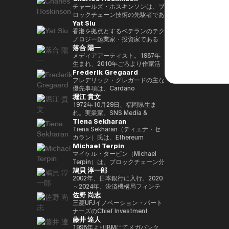
29(2017)年 第48回衆院選で
任し、自民党IT戦略特命委員会委
と共同事業を行う。報道・討論・
であり、世界をリードするブロッ
チャールズ・ホスキンソンは、ブ
82,345票を得て4期目当選(希望
員長として、自民党のIT政策を主
お笑い・アート・ファッションな
クチェーンおよびDAOである
ロックチェーン技術の先駆者であ
Yat Siu
の党公認、香川2区) 希望の党共
導。平成30年10月第4次安倍改造
ど多様な動画や雑誌の企画や出演
TRON の創設者、さらに世界最
り、分散型プラットフォーム「カ
同代表選に出馬。希望の党代表
内閣にてIT担当大臣、内閣府特命
にも関わる。著書『22世紀の資
大級の暗号資産取引所の一つ
ルダノ（Cardano）」の創設者
香港を拠点とするベテランのテク
(11月〜) 平成30(2018)年 国民民
担当(科学技術・知的財産戦略・
本主義：やがてお金は絶滅する』
HTX のアドバイザーを務めてい
です。元々はイーサリアムの共同
ノロジー起業家・投資家である
落合 陽一
主党共同代表(5月~9月) 国民民主
クールジャパン戦略・宇宙政策)
『22世紀の民主主義：選挙はア
ます。 アリババ創業者ジャッ
創設者の一人でもあり、数理論理
Yat Siu氏は、Animoca Brands
党代表(9月~) 令和2(2020)年 分党
大臣就任。令和2年菅内閣にてデ
ルゴリズムになり、政治家はネコ
ク・マー氏の薫陶を受けた人物と
学と暗号学に強い背景を持ってい
の共同創業者兼エグゼクティブ・
メディアアーティスト。1987年
を経て新国民民主党設立、代表に
ジタル改革担当大臣就任。令和3
になる』、番組「成田悠輔と愛す
しても知られ、2025年4月には、
ます。カルダノは学術的な研究と
チェアマンです。Animoca
生まれ、2010年ごろより作家活
Frederik Gregaard
就任(9月) 令和3(2021)年 第49回
年初代デジタル大臣就任。現在、
べき非生産性の世界」「夜明け前
グローバルなデジタル資産業界で
ピアレビューに基づいて開発され
Brandsは、世界的なブロックチ
動を始める。境界領域における物
衆院選で94,530票を得て5期目当
デジタル社会推進本部長。
のPLAYERS」「成田悠輔の聞か
最も著名かつ影響力のある人物の
たことが特徴で、金融包摂とスマ
ェーンおよびゲーム分野のリーダ
化や変換、質量への憧憬をモチー
フレデリック・グレガードの主な
選 令和6(2024)年 第50回衆院選
れちゃいけない話」「walk」
一人として Forbes誌 の表紙を飾
ートコントラクトの普及を目指し
ー企業であり、世界中のゲーマー
フに作品を展開。筑波大学/東京
優先事項は、Cardano
堀江 貴文
で89,899票を得て6期目当選
「書く気がおきない」など。
りました。 また、Forbes「30
ています。現在はInput Output
やインターネット利用者にデジタ
大学准教授、2025年日本国際博
Foundation における導入戦略を
2025.05.01 現在 ※1 1993年4月
Under 30（コンシューマー・テ
Global（IOG）のCEOとしてカ
ル上の財産権を提供することを使
覧会（大阪・関西万博）テーマ事
推進し、各ミッションの統合およ
1972年10月29日、福岡県生ま
~2005年8月 大蔵省(現・財務省)
クノロジー部門）」に複数回選出
ルダノの技術開発を主導していま
命としています。これにより、新
業プロデューサー。写真集「質量
び実行を主導するとともに、
れ。実業家。SNS Media &
Tiena Sekharan
在職 1997年7月~1999年6月 外務
されるなど、国際的に高い評価を
す。
たな資産クラス、Play-and-Earn
への憧憬（amana・2019）」
Cardano を活用した包括的かつ
Consulting株式会社 ファウンダ
省出向(中近東第一課) 2000年7月
受けています。 2025年8月に
経済、そしてオープン・メタバー
NFT作品「Re-Digitalization of
公平な成長を実現するための迅速
ー。 現在はロケット開発や、ア
Tiena Sekharan（ティエナ・セ
~2001年6月 金融庁 証券取引等監
は、Blue Origin の NS-34ミッシ
スの構築に寄与する、より公平な
Waves(foundation・2021)」な
な価値創出を可能にすることで
プリのプロデュース、また予防医
カラン）氏は、Ethereum
Michael Terpin
視委員会 2001年7月~2002年6月
ョン に搭乗し、世界で712人目の
デジタルの枠組みの実現を目指し
ど。2016年PrixArsElectronica栄
す。 同財団に参画する以前は、
療普及協会として予防医療を啓蒙
Foundationのアジア太平洋
国税庁 大阪国税局総務課長 2002
宇宙飛行士として宇宙へ渡航しま
ています。 Yat氏は1990年に
誉賞 、EUよりSTARTSPrize受
スイスおよびスカンジナビア諸国
する等 様々な分野で活動する。
（APAC）地域におけるHead of
マイケル・ターピン（Michael
年7月~2005年6月 内閣府出向(特
した。 その関心分野は、テクノ
Atari Germanyでキャリアをスタ
賞、
において17年以上にわたり、プ
会員制オンラインサロン『堀江貴
Institutionsを務めており、エン
Terpin）は、ブロックチェーン分
鳩貝 淳一郎
命担当大臣秘書専門官) 2005年7
ロジー、投資、アート、慈善活
ートさせました。1995年には香
2019SXSWCreativeExperienceARROWAwards
ロフェッショナルサービスおよび
文イノベーション大学校
タープライズ分野での導入推進を
野の投資およびアドバイザリー会
月~2005年8月 財務省主計局主査
動、ゲーム、そして宇宙探査に及
港に移り、アジア初の無料ウェブ
受賞。Apollo Magazine 40
金融業界に従事し、資本市場、デ
（HIU）』では、700名近い会員
通じてEthereumエコシステムの
社 Transform Ventures の創業者
2002年、日本銀行に入行。2020
びます。
ページおよび無料メールサービス
UNDER 40 ART andTECH、
ジタル資産運用、プライベートバ
とともに多彩なプロジェクトを展
発展をリードしています。 キャ
兼CEOであり、また Supercycle
～2024年、決済機構局フィンテ
佐野 尚志
提供企業であるHong Kong
Asia Digital Art Award優秀賞、
ンキング、トレーディング・イン
開している。
リアは伝統的な金融業界からスタ
Genesis Partners, LP のCEO兼
ックグループ長。2024〜2025
Cybercity/Freenationを設立し
文化庁メディア芸術祭アート部門
フラストラクチャー分野に注力し
http://salon.horiemon.com 著
ートし、Lehman Brothers、
最高投資責任者（CIO）を務めて
年、FinTech副センター長、デジ
三菱UFJイノベーション・パート
ました。1998年には、多言語対
審査委員会推薦作品多数。
てきました。
書 『金を使うならカラダに使
BNP Paribas、JPMorganなどで
いる。同ファンドは、ビットコイ
タル通貨検証グループ長。2025
ナーズのChief Investment
藤井 達人
応のホワイトラベルWebサービ
え。』『ＣｈａｔＧＰＴ ｖｓ．
要職を歴任しました。 Ethereum
ン専業としては世界初のアルゴリ
年7月より出向し、現職。2025年
Officerとして、AUM 800億円の
スの先駆者として高く評価された
未来のない仕事をする人たち』
Foundation参画前は、
ズム型暗号資産ヘッジファンドで
4月より東京大学大学院経済学研
ファンドにおいて日・米・アジア
1998年よりIBMにてメガバンク