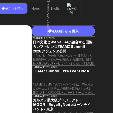
チケット購入
News
English
中文
4,668円から購入
MARCH 17, 2026
日本文化とWeb3・AIが融合する国際
カンファレンスTEAMZ Summit
2026 アジェンダ公開
「Tradition Meets Tomorrow」— 日本文化と
最先端テクノロジーが融合する2日間。日本
最大級のWeb3・AIカンファレンス 「TEAMZ
Summit 2026」 が、2026年4月7日・8日に
JANUARY 26, 2026
TEAMZ SUMMIT. Pre Event No4
東京・八芳園にて開催されます。今年のテー
マは 「Tradition Meets Tomorrow」。日本の
伝統文化と最先端のテクノロジーが融合す
る、特別な2日間となります。このたび、公
TEAMZ SUMMITのプレイベントは、Web3お
式アジェンダが公開されました。（※登壇者
よびAIエコシステムの発展を目的とした取り
のスケジュール等の都合により、開催までに
組みです。​取引や新たなパートナーシップの
内容が変更となる可能性があります。）
90％以上が対面で生まれることから、
JANUARY 23, 2026
カルダノ最大級プロジェクト・
TEAMZでは本イベント前に定員制の交流会
IAGON：RoyaltyNodeローンチイ
を開催し、リラックスした雰囲気の中で質の
高いネットワーキングを促進しています。
ベント - 東京