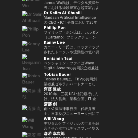
す。 さらにWeb3隣接領域では、
世界資産（RWA）フレームワー
ダーとして、世界各地のイベント
クノロジープラットフォームへと
CEOとして、分散型エコシステ
Commodities Ltd COO、本店
James Wo氏は、デジタル資産分
マレーシアのネオバンク（買収済
ク、ブロックチェーンを活用した
に招待されています。彼女の
進化を進めています。 また、AI
ムへの強いコミットメントのも
商品市場部長、デジタルアセット
野における経験豊富な起業家およ
Dr Salim Al-Shuaili
み）およびeウォレットを共同創
投資プラットフォーム、そして進
Twitterフォロワーは20万人以上
時代に向けた新たな金融プラット
と、3年以内に100社以上のブロ
マーケッツ 常勤取締役、三井物
び投資家であり、2015年にDFG
業。加えて、複数の新興企業にお
化するWeb3エコシステムへの機
にのぼり、「アジア発のグローバ
フォーム「Neo Crypto Bank」
ックチェーン・スタートアップへ
産デジタルコモディティーズ 代
を設立し、10億ドル以上の運用
Maidaan Artificial Intelligence
いて、フィンテック、メドテッ
関投資家向け参入経路などを含ん
ル女性クリプトリーダー」と称さ
の構想を推進しており、暗号資産
の投資を目標に掲げている。 こ
表取締役社長、三井物産コーポレ
資産を統括しています。
の CEO • ICT 分野において23年
Phillip Pon
ク、AIベンチャーなどで戦略アド
でいます。 またハムゼは、国際
れています。 また、ジェンダー
トレジャリー管理、レンディング
れまでの投資ポートフォリオに
ートディベロップメント本部 理
Ledger、Coinlist、Circle、
以上の経験を有し、ICT（AI・DX
バイザーとして要職を歴任してい
的なフィンテックおよびWeb3分
平等の強い提唱者でもあり、
インフラ、プログラマブル金融ア
は、Mysten Labs（Sui）、
事を経て2023年12月に三井物産
ChainSafeなどの企業への初期投
における技術導入）分野の博士号
フィリップ・ポン氏は、カルダノ
ます。
野の議論にも積極的に参加し、グ
NGO「Women Who Crypto」
プリケーションの統合を目指して
Gunzilla、Peaq Network をはじ
を退社し、現職。グローバルなコ
資家でもあります。 また、
（PhD）を取得 • グローバル AI
（Cardano）ブロックチェーン
Kanny Lee
ローバル資本市場の将来の構造
を設立しました。
います。 AIエージェントが経済
め、300を超えるプロジェクトが
モディティトレーディングに精
PolkadotおよびKusama
アンバサダー（Global Council
の共同創設組織の一つである
や、規制された金融システムへの
活動に参加する未来を見据え、ブ
含まれており、変革的テクノロジ
通。
Networkの初期投資家かつ支援
of Responsible AI／米国） • 国
EMURGO のCEOです。
カニー・リー氏は、ロックアップ
ブロックチェーン技術の統合につ
ロックチェーンを基盤とした次世
ーを見抜く鋭い洞察力を示してい
者としても知られており、資本配
際グローバル ICT 連盟
EMURGOは、ブロックチェーン
されたトークンや流動性の低い資
いて定期的に見解を発信していま
代金融インフラの構築に取り組ん
る。 資金提供にとどまらず、
分や寄付、パラチェーンオークシ
（IFCGICT／国連・米国）プロ
技術および資産のトークン化の商
産の二次取引を可能にする分散型
Benjamin Tsai
す。
でいます。
Budki は World Economic
ョンへの積極的な支援を通じて、
フェッショナル会員 • ITU 認定 AI
業的普及を推進しています。
マーケットプレイス
ベンジャミン・ツァイはWave
Forum や Binance Blockchain
エコシステムへの多大な貢献を続
監査人（Certified AI Auditor） •
CEOとして、フィリップ氏は
SecondSwap の創設者兼CEOで
Digital Assetsの共同設立者兼社
Week などの国際的なイベントで
けています。
World AI Council（カナダ）認定
EMURGOの戦略的方向性および
す。 CEOとしてカニー氏は、
長であり、同社はSEC（米国証券
Tobias Bauer
登壇する世界的に評価の高いスピ
チーフ AI オフィサー（Chief AI
グローバルオペレーション全体を
SecondSwapの戦略的ビジョン
取引委員会）に登録されたデジタ
Tobias Bauerは、TBVの共同創
ーカーでもある。市場動向やブロ
Officer） • Gulf College 理事会
統括し、投資、パートナーシッ
とプロダクト開発の実行を統括
ルアセット管理会社です。彼は同
業者兼ゼネラルパートナーとし
ックチェーンの普及に関する彼の
（Board of Trustees）メンバー
プ、インフラ開発を通じて、従来
し、Web3市場における持続可能
社で製品開発と取引を監督してい
齊藤 達哉
て、トップクラスのスタートアッ
見解は、The Times、
• オマーン商工会議所 デジタル経
の金融とブロックチェーンをつな
な流動性とアクセシビリティを高
ます。三か国語を操り、仮想通貨
プへの投資やベンチャービルディ
2010 年、三菱 UFJ 信託銀行に入
CoinDesk、Entrepreneur
済・AI 委員会メンバー •
ぐ取り組みを主導しています。
めるためのイノベーションを推進
のネイティブスピーカーであり、
ングを行っています。過去には
社。法人営業、業務企画、IT 企
Middle East といった主要メディ
GCC（湾岸協力会議）AI プロジ
しています。
また伝統的な金融分野のベテラン
斎藤 創
Blockchain Founders Fundのパ
画を経て、2016 年に FinTech 推
アからも注目を集めている。 ま
ェクトおよび AI 国際アワード審
でもあります。ベンは、シンガポ
ートナーを務め、75Mドルのファ
進室設立、1 人目の専任担当とし
創・佐藤法律事務所、代表弁護
た、ソーシャルメディアでの積極
査委員メンバー • 大学および学術
ールのメリルリンチ・コモディテ
ンドを立ち上げ、150以上のスタ
て三菱 UFJ 信託銀行のデジタル
士。日本及びニューヨーク州にて
的な発信を通じて、その影響力を
アドバイザリーボードメンバー
ィーズで15年以上にわたりシニ
Will Wang
ートアップに投資しました。ま
戦略を企画・推進。“シリアルイ
弁護士資格。東京大学法学部、ニ
さらに拡大。短期的な利益よりも
（SQU、AOU、Sohar
アリーダーシップの経験を積み、
た、Consensusや香港フィンテ
ントレプレナー(連続社内起業
ューヨーク大学ロースクール卒。
デジタルとフィジカルの世界を融
Web3 の長期的な可能性を重視
University） • Global CIO
同社のCEOを務めました。ま
ックウィークなど300以上の
家)”として、情報銀行基盤
西村あさひ法律事務所にて主とし
合させた次世代ディスプレイ型ス
し、世界の在り方を再定義するス
Summit（タイ、2022年）にて
た、アライアンス・バーンスタイ
森若 幸次郎
Web3・テック会議で講演経験が
「Dprime」、デジタル証券基盤
て金融分野（証券化、ファンド、
マートグラスを開発する企業
タートアップへの投資を推進して
Digital Transformation
ンでは、東京、香港、シンガポー
あります。彼はこれまで15都市9
「Progmat」、ステーブルコイ
デリバティブ等）を取り扱った
Even Realities の創業者兼CEO
Mendoza Ventures ベンチャー