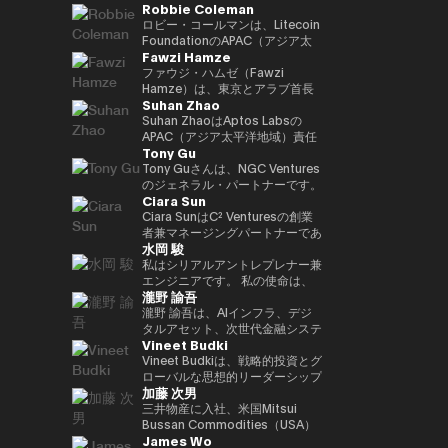
Robbie Coleman
ロジェクトリードを実施。 2021
リーダー職を歴任。日本を代表す
業開発支援統括として参画、
副社長として日本事業成長を牽
籍。兜町、霞ケ関、永田町と多角
年にNEC入社した後は、web3、
る決済・フィンテック企業との戦
2026年1月より現職。
引。現在はStartale Japan 代表
的視点で金融・マーケットを取
ロビー・コールマンは、Litecoin
生体認証、メタバース、秘密計算
略的提携を推進し、プロダクト連
取締役CEOとして、日本市場で
材。2020年よりフィンテックエ
FoundationのAPAC（アジア太
Fawzi Hamze
などデジタルサービスの新規事業
携や市場戦略の立案を担ったほ
のブロックチェーン技術のビジネ
ディター。25年からNIKKEI
平洋地域）統括責任者（Head of
を担当等。
か、オーストラリアおよびニュー
スにおける活用を推進。
Financial副編集長。共著に「仮
APAC）です。2017年以降、この
ファウジ・ハムゼ（Fawzi
ジーランドでの市場ローンチをリ
想通貨バブル」、「NFTの教科
非営利団体はLitecoin（LTC）の
Hamze）は、東京とアラブ首長
Suhan Zhao
ード。また、日本国内フィンテッ
書」。
普及、開発、そしてエコシステム
国連邦を拠点に活動する国際的な
ク企業の買収およびPMI（買収後
の成長に注力してきました。ロビ
投資・アドバイザリー持株グルー
Suhan ZhaoはAptos Labsの
統合）を主導し、Googleのフィ
ーはデジタルアセット／暗号資産
プ、Assets Advisors
APAC（アジア太平洋地域）責任
Tony Gu
ンテック領域におけるプレゼンス
（クリプト）領域に11年にわた
Capital（AAC）の創業者兼会長
者であり、機関投資家向けの高性
強化に貢献した。 それ以前は、
り従事しており、Litecoin
です。AACは、不動産投資、金
能パブリックLayer1ブロックチ
Tony Guさんは、NGC Ventures
三井住友銀行およびJRIアメリカ
Foundationの活動以外でも、グ
融アドバイザリー、デジタル資産
ェーンであるAptosの地域戦略、
のジェネラル・パートナーです。
Ciara Sun
（ニューヨーク）にて、米州にお
ローバルな取引所、ウォレット、
インフラ、テクノロジーベンチャ
事業成長、戦略的パートナーシッ
NGC Venturesを設立する前は、
けるグローバル・キャッシュマネ
プライバシーツール、各種プロジ
ーなどの分野に特化した企業群の
プを統括しています。 Aptos
クロスボーダーのバイアウト・ア
Ciara SunはC² Venturesの創業
ジメント・プラットフォームの統
ェクトの創業・共同創業や立ち上
ポートフォリオを統括し、アジア
Labs参画以前は、Ripple Labsに
ドバイザリー・ファームである
者兼マネージングパートナーであ
水岡 駿
括やブラジル市場への展開を担
げを支援してきました。 APAC統
および湾岸地域における投資機会
てアジア太平洋地域における主要
Rhodium Capitalのジェネラ
り、これまでに150万ドル以上を
当。伝統的金融とテクノロジーの
括責任者として、ロビーは地域に
への体系的なアクセスを求める国
な戦略的パートナーシップおよび
ル・パートナーを務めていまし
投資し、次世代のWeb3アプリケ
私はシリアルアントレプレナー兼
両領域における豊富な経験を有す
おけるLitecoinの機関投資家向
際投資家や機関投資家を支援して
市場ネットワーク拡大を主導し、
た。Tonyさんは、北アジア諸国
ーションを構築・拡張する開発者
エンジニアです。 私の使命は、
瀧野 諭吾
る。 INSEADにてMBAを取得。
け、規制当局、政府との関係構築
います。 ハムゼは、国際金融お
金融機関、銀行、エンタープライ
での大規模なバイアウト取引に重
の支援に注力しています。 C²
革新的なWeb3ビジネスを創出・
南山大学総合政策学部卒業。
およびプレゼンス拡大を担ってい
よびクロスボーダー取引において
ズ企業と密接に連携しながら、ブ
点を置き、テクノロジー、金融サ
Ventures設立以前は、Huobi
実践し、より良い社会に貢献する
瀧野 諭吾は、AIインフラ、デジ
ます。また、カンファレンスやサ
15年以上の経験を持ち、グロー
ロックチェーンの社会実装と普及
ービス、消費者向けセクターなど
Groupの副社長を務め、グロー
ことです。 日本発のグローバル
タルアセット、次世代金融システ
Vineet Budki
ミット、メディアでLitecoinを代
バルな資本展開や戦略的投資イニ
を推進しました。 キャリア初期
で複数の取引を完了し、合計取引
バル事業開発、グローバルマーケ
に認知される企業を築き、私の取
ムの融合領域に注力するテクノロ
表し、Proof-of-Work Summit、
シアティブに関わるプライベート
には、JPモルガンおよびS&P
額は10億ドルを超えています。
ット、機関投資家部門、パートナ
り組みを通じてイノベーションと
ジー起業家です。2025年6月、株
Vineet Budkiは、戦略的投資とグ
AusCrypto、Blockchain
投資家、ファミリーオフィス、機
Globalに在籍し、シンガポール
ーシップ、ブロックチェーンプロ
社会的インパクトを生み出してい
式会社イオレ（東証：2334）の
ローバルな思想的リーダーシップ
加藤 次男
Centre、Litecoin Summitでの
関投資家と密接に連携していま
およびロンドンを拠点に、コーポ
ジェクトの上場、インキュベーシ
きたいと考えています。
代表取締役社長兼CEOに就任し
を通じて Web3 分野の成長を牽
基調講演に加え、CIS、
す。 彼の取り組みは、伝統的な
レートバンキングおよびコモディ
ョンおよび投資部門を統括してい
ました。現在、同社はAIコンピュ
引する、業界を代表する人物であ
三井物産に入社、米国Mitsui
Token2049などでのファイアサ
資本市場と新たなデジタルインフ
ティ市場における専門性を培いま
ました。 Ciaraはブロックチェー
ートインフラとクリプトネイティ
る。 1億ドル規模の暗号資産特化
Bussan Commodities（USA）
James Wo
イドやパネルにも登壇していま
ラの融合に焦点を当てており、実
した。
ン分野における代表的な女性リー
ブな金融サービスを中核とするテ
型ファンド Sigma Capital の
Inc.CEO、英国Mitsui Bussan