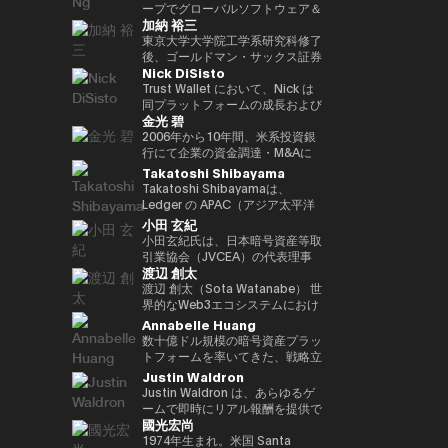
ア経済への理解促進と、二国間の
2022年 ソニー銀行入社、現在は
ィング業務に従事。 その後、株
ープでグローバルソフトウェア＆
資産の可能性を明確に見据えた
れている。 ターピンは2015年に
（バーゼル規制担当）、国際局企
経済・金融関係のさらなる強化に
加納 裕三
ソニー銀行 DX事業企画部長とし
式会社松尾研究所に参画し、機械
マネージドサービスビジネスを率
Yat氏は、Animoca Brandsをブ
「ビットコイン四季モデル
画役等を歴任。財務省では国際機
取り組んでいます。 中央銀行、
てweb3関連の新規事業企画を推
学習プロジェクトの企画から
いています。彼は、戦略的な
東京大学大学院工学系研究科修了
ロックチェーン、ゲーム、NFT、
（Four Seasons of Bitcoin）」
構課企画官として国際金融
銀行監督当局、ならびに欧州中央
進。
PoC、開発を一貫して担当。
Microsoft Cloud Solution
後、ゴールドマン・サックス証券
そしてオープン・メタバース分野
を開発した人物でもあり、2024
（FATF、FSB等）を担当。 一橋
銀行（ECB）や欧州投資銀行
Nick DiSisto
2022年より同社取締役に就任、
Provider（CSP）プログラムを推
株式会社等を経て、2014年に株
におけるリーダー的地位へと迅速
年に Skyhorse Publishing から
大学法学部卒業。ハーバード大学
（EIB）を含む国際金融機関にお
また生成AIに特化したVCファン
進し、Microsoftと連携して関連
式会社bitFlyerを共同創業。
Trust Wallet において、Nick は
に導きました。Animoca Brands
刊行された著書『Bitcoin
でComputer Science for AIを履
いて15年以上の経験を有し、金
ドを新設。
するサービスソリューション全体
bitFlyer創業以降、暗号資産の国
同プラットフォームの成長および
はNFTを中心とした複数の子会社
Supercycle』は高い評価を受
修。
融規制、ガバナンス、コンプライ
金光 碧
を推進する責任を負っています。
内の法改正に関する提言や自主規
ユーザー体験の中核を担う、戦略
や製品群を展開しており、さらに
け、2024年11月上旬におけるビ
アンスの分野で深い専門性を備え
彼は、セキュリティ、ソフトウェ
制ルールの策定等に尽力すると共
的イニシアティブおよびエコシス
2006年から10年間、米系投資銀
540社を超えるブロックチェーン
ットコインの史上最高値更新を正
ています。 ローマ大学トル・ヴ
ア、クラウド、AIエコシステムに
に、暗号資産交換業者である
テム・パートナーシップを統括し
行にて企業の資金調達・M&Aに
関連企業に投資を行い、世界最大
確に予測したことで注目を集め
ェルガータ校にて、健全性規制お
おける主要な戦略的パートナーシ
bitFlyer USA, Inc.のCEO、
ている。 彼の取り組みは、DeFi
係るデリバティブストラクチャリ
Takatoshi Shibayama
級のブロックチェーン投資ポート
た。 デジタル資産分野に参入す
よび監督当局の制裁権限をテーマ
ップと販売を、グローバル市場全
bitFlyer EUROPE S.A.のチェアマ
連携、法定通貨のオン／オフラン
ング業務に従事。2016年に株式
フォリオを築いています。 Yat氏
る以前には、Market Wire（現
Takatoshi Shibayamaは、
とする法学博士号を取得していま
体で主導しています。 2011年に
ンを歴任。グローバルな視点で暗
プ、MEV（最大抽出価値）対
会社bitFlyer入社後、CFOやPRを
はこれまでに数多くの栄誉を受け
GlobeNewswire） を創業。同社
Ledger の APAC（アジア太平洋
す。
レノボに参加して以来、Terence
号資産交換業業界の発展に貢献。
策、そしてコア・インフラパート
経て財務規制関連体制整備 を担
ており、世界経済フォーラムの
は現在、Apollo Global
地域）統括責任者（Head of
小田 玄紀
Ngは、セキュリティ、エンター
2018年に自主規制団体である一
ナーシップなど、幅広い重要領域
当。2022年より新規事業を担当
「Global Leader of
Management 傘下で約5億ドル
APAC）を務めている。Web3 業
小田玄紀氏は、日本暗号資産等取
テインメント、Eコマース、フィ
般社団法人日本仮想通貨交換業協
に及び、世界中の何百万人ものユ
し、現在はグループCPO。2025
Tomorrow」、DHL/SCMP
規模の事業部門となっている。ま
界および機関投資家向けに、デジ
引業協会（JVCEA）の代表理事
ンテックなどのセクターにわたる
会（現、一般社団法人日本暗号資
ーザーにとって、暗号資産をより
年より株式会社Custodiem 取締
Awardsの「Young
た、消費者向けインターネット黎
タル資産のセキュリティソリュー
渡辺 創太
（会長）、SBIホールディングス
主要なインターネット企業とのレ
産等取引業協会：JVCEA）を発
使いやすく、安全で、スケーラブ
役として、国内暗号資産ETF組成
Entrepreneur of the Year」、さ
明期におけるマーケティングの先
ション提供を統括している。 こ
の常務執行役員、そして株式会社
渡辺 創太（Sota Watanabe） 世
ノボのパートナーシップをグロー
起人として設立。内閣官房主催の
ルなものにすることを目的として
プロジェクト等を推進。
らにCointelegraphによる「ブロ
駆者として、The Motley Fool、
れまで 17年以上にわたり、企業
ビットポイントジャパンの代表取
界的なWeb3エコシステムにおけ
バルにリードしてきました。ま
官民データ活用推進基本計画実行
いる。 Nick は、プロダクト、セ
ックチェーン業界で注目すべき
America Online Greenhouse、
再生・ディストレスト投資分野の
締役を務める起業家、投資家、ビ
るパイオニアであり、日本を代表
Annabelle Huang
た、戦略的なAR/VRパートナー
委員会にも有識者として出席。
キュリティ、エンジニアリング、
100人」の一人にも選ばれていま
Earthlink の立ち上げをはじめ、
アナリストおよび投資家として活
ジネス再生の専門家です。2001
するテック起業家の一人。
数十億ドル規模の暗号資産プラッ
シップも推進しました。
現在、株式会社bitFlyer
マーケティングといった各部門と
す。 また、Yat氏はクラシック音
数十に及ぶ著名なインターネット
躍。JPMorgan や Goldman
年に自身の会社を設立して以降、
Startale Groupの創業者兼CEO
トフォームを率いてきた、戦略立
Terence Ngは、ソニーエレクト
Holdings代表取締役CEO、株式
密接に連携しながら、ユーザー体
楽の正式な訓練を受けた音楽家で
ブランドの成長に関与した。 学
Sachs などの投資銀行にてキャ
様々なビジネスを立ち上げてきま
として、「世界をオンチェーンに
案およびリーダーシップの豊富な
Justin Waldron
ロニクス、ヒューレット・パッカ
会社bitFlyer 代表取締役、株式会
験とブロックチェーン技術の交差
もあり、BAFTA（英国映画テレ
歴としては、ニューヨーク州立大
リアをスタートさせた後、米国の
した。2016年には暗号通貨交換
する（Bringing the world
経験
ード、Navteq Corporation、ノ
社bitFlyer Blockchain代表取締
点におけるイノベーションを推進
Justin Waldron は、あらゆるゲ
ビ芸術アカデミー）のアドバイザ
学バッファロー校にてクリエイテ
ヘッジファンド Davidson
所Bitpointを設立し、CEOとな
onchain）」というミッションの
キアなどの主要なテクノロジーブ
役、bitFlyer USA, Inc.の
している。 「コードを現実世界
ームで即時にリアル報酬を提供で
リーボードメンバー、ならびに
ィブ・ライティングの修士号を取
Kempner Capital Management
りました。2019年には世界経済
もと、分散型インターネットのた
國光宏尚
ランドで、マーケティング、製品
Director、株式会社Custodiem
の価値へと変換する」ことに重点
きるプラットフォーム play.fun
Asian Youth Orchestraの理事も
得。シラキュース大学にて二つの
に参画。その後、シンガポールを
フォーラムからヤング・グローバ
めの基盤インフラ構築を主導して
開発、ビジネス開発の役割を20
の取締役を務めるほか、一般社団
を置き、Nick はセルフカストデ
の創業者兼CEOです。また、
1974年生まれ。米国 Santa
務めています。 必要であれば、
学士号を取得しており、2000年
拠点とする投資ファンド 3D
ル・リーダーに選出されました。
いる。 日本最大のパブリックブ