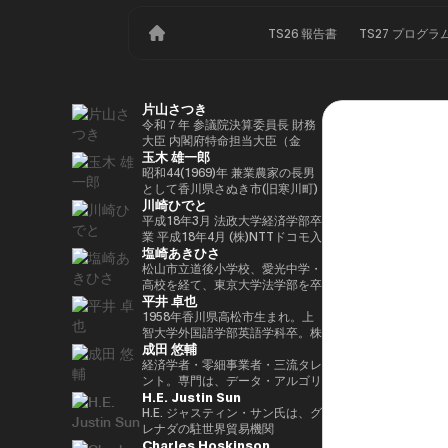
TS26 報告書
TS27 プログラ
片山さつき
令和７年 参議院決算委員長 財務
大臣 内閣府特命担当大臣（金
玉木 雄一郎
融） 租税特別措置・補助金見直
し担当 （高市内閣）
昭和44(1969)年 兼業農家の長男
として香川県さぬき市(旧寒川町)
川崎ひでと
に生まれる 昭和63(1988)年 高松
高校卒業 平成5(1993)年 東京大
平成18年3月 法政大学経済学部卒
学法学部卒業、同年大蔵省入省
業 平成18年4月 (株)NTTドコモ入
塩崎あきひさ
※1 平成9(1997)年 米国ハーバー
社 平成29年8月 衆議院議員川崎
ド大学大学院(ケネディースクー
二郎秘書 令和3年10月 第49回衆
松山市立道後小学校、愛光中学・
ル)修了 平成17(2005)年 財務省を
議院議員総選挙において初当選
高校を経て、東京大学法学部を卒
平井 卓也
退職し、第44回衆院選に立候
令和6年10月 第50回衆議院議員
業後、長島・大野・常松法律事務
補。70,177票を得るも惜敗 平成
総選挙において2期目の当選 令和
所のパートナー弁護士。 2021
1958年香川県高松市生まれ。上
21(2009)年 4年間の浪人生活を経
6年11月 総務大臣政務官（第二次
年、衆議院総選挙（愛媛1区）に
智大学外国語学部英語学科卒。株
成田 悠輔
て、第45回衆院選で109,863票を
石破内閣） 令和7年10月 デジタ
て初当選。元厚労大臣政務官。党
式会社電通、西日本放送代表取締
得て初当選 平成24(2012)年 第46
ル大臣政務官、内閣府大臣政務官
内では、副幹事長を経験した後、
役社長等を経て、2000年、第42
経済学者・零細事業者・三流タレ
回衆院選で79,153票を得て2期目
（第1次高市内閣） 令和8年2月
国会対策副委員長に就任。インテ
回衆議院選挙で初当選。以来、連
ント。専門は、データ・アルゴリ
H.E. Justin Sun
当選 平成26(2014)年 第47回衆院
デジタル大臣政務官、内閣府大臣
リジェンス戦略本部、科学技術イ
続10回当選。自民党経産・総務
ズム・ポエム・思想を組み合わせ
選で78,797票を得て3期目当選 平
政務官（第2次高市内閣）
ノベーション戦略本部、AI・
部会長、政務調査会副会長、内閣
たビジネスと公共政策の想像とデ
H.E. ジャスティン・サン氏は、グ
成28(2016)年 民進党代表選に出
Web3小委員会の各事務局長。
府（IT担当）大臣政務官、国土交
ザイン。多分野の学術誌・学会に
レナダの駐世界貿易機関
Charles Hoskinson
馬。党幹事長代理を拝命 平成
通副大臣、内閣常任委員長等を歴
研究を発表、多くの企業や自治体
（WTO）大使および元常駐代表