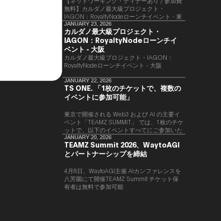
【ネットワーキング・ディナーあり / 参加費
無料】カルダノ最大級プロジェクト・
IAGON：RoyaltyNodeローンチイベント - 東
京
JANUARY 23, 2026
カルダノ最大級プロジェクト・
IAGON：RoyaltyNodeローンチイ
ベント - 大阪
​カルダノ最大級プロジェクト・IAGON：
RoyaltyNodeローンチイベント - 大阪
JANUARY 22, 2026
TS ONE. 「1枚のチケットで、複数の
イベントに参加可能」
東京で開催される Web3 および AI の主要イ
ベント「TEAMZ SUMMIT」 では、1枚のチケ
ットで、以下のイベントすべてにご参加いた
だけます。
JANUARY 20, 2026
TEAMZ Summit 2026、WaytoAGI
とパートナーシップを締結
4月8日、WaytoAGI主催 AIカンファレンスを
八芳園にて開催TEAMZ Summit チケット保
有者は無料で参加可能