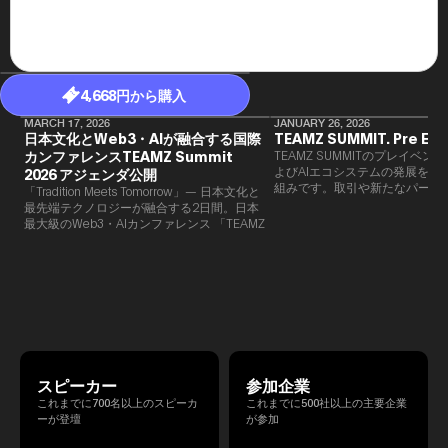
4,668円から購入
MARCH 17, 2026
JANUARY 26, 2026
日本文化とWeb3・AIが融合する国際
TEAMZ SUMMIT. Pre Eve
カンファレンスTEAMZ Summit
TEAMZ SUMMITのプレイベン
よびAIエコシステムの発展を目
2026 アジェンダ公開
組みです。​取引や新たなパート
「Tradition Meets Tomorrow」— 日本文化と
90％以上が対面で生まれること
最先端テクノロジーが融合する2日間。日本
TEAMZでは本イベント前に定
最大級のWeb3・AIカンファレンス 「TEAMZ
を開催し、リラックスした雰囲
Summit 2026」 が、2026年4月7日・8日に
高いネットワーキングを促進し
東京・八芳園にて開催されます。今年のテー
マは 「Tradition Meets Tomorrow」。日本の
伝統文化と最先端のテクノロジーが融合す
る、特別な2日間となります。このたび、公
式アジェンダが公開されました。（※登壇者
のスケジュール等の都合により、開催までに
内容が変更となる可能性があります。）
スピーカー
参加企業
これまでに700名以上のスピーカ
これまでに500社以上の主要企業
ーが登壇
が参加