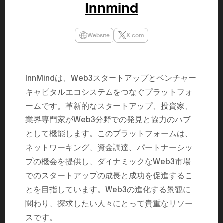
Innmind
民主党設立
3(2021)
得て5期目当
院選で89
Website
X.com
2025.05.
年8月 大蔵
月~199
課) 200
取引等監視委
InnMindは、Web3スタートアップとベンチャー
月 国税庁 
月~200
キャピタルエコシステムをつなぐプラットフォ
臣秘書専門官
財務省主
ームです。革新的なスタートアップ、投資家、
業界専門家がWeb3分野での発見と協力のハブ
として機能します。このプラットフォームは、
ネットワーキング、資金調達、パートナーシッ
プの機会を提供し、ダイナミックなWeb3市場
でのスタートアップの成長と成功を促進するこ
とを目指しています。Web3の進化する景観に
関わり、探求したい人々にとって貴重なリソー
スです。