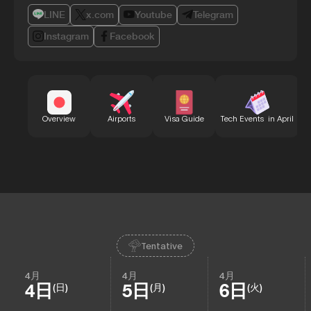
LINE
x.com
Youtube
Telegram
Instagram
Facebook
B
Overview
Airports
Visa Guide
Tech Events in April
Tentative
4月
4月
4月
4日
5日
6日
(日)
(月)
(火)