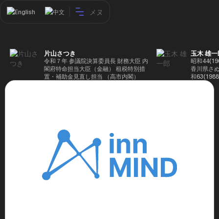
メヌ
English
中文
片山さつき
玉木 雄一
令和７年 参議院決算委員長 財務大臣 内
昭和44(1
閣府特命担当大臣（金融） 租税特別措
香川県さぬ
置・補助金見直し担当 （高市内閣）
和63(19
5(199
蔵省入省 ※
ード大学大
了 平成17
44回衆院
も惜敗 平成
活を経て、
得て初当選 
選で79,1
26(2014
得て3期目当
代表選に出
成29(201
を得て4期
区) 希望
党代表(11
主党共同代
(9月~) 