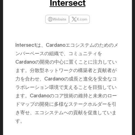
Intersect
民主党設立
3(2021)
得て5期目当
院選で89
Website
X.com
2025.05.
年8月 大蔵
月~199
課) 200
取引等監視委
Intersectは、Cardanoエコシステムのためのメ
月 国税庁 
月~200
ンバーベースの組織で、コミュニティを
臣秘書専門官
Cardanoの開発の中心に置くことに注力してい
財務省主
ます。分散型ネットワークの構築者と貢献者が
力を合わせ、Cardanoの成長と進化を安全なコ
ラボレーション環境で支えることを目指してい
ます。Cardanoのコア技術の維持と未来のロー
ドマップの開発に多様なステークホルダーを引
き寄せ、エコシステムへの貢献を促進していま
す。