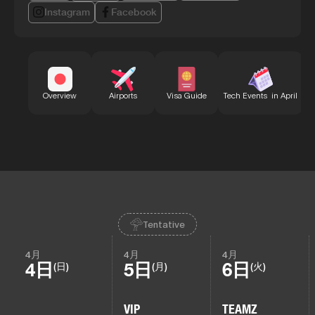
Instagram
Facebook
B
Overview
Airports
Visa Guide
Tech Events in April
Tentative
4月
4月
4月
4日
5日
6日
(日)
(月)
(火)
VIP
TEAMZ