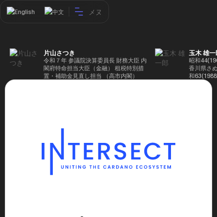
メヌ
English
中文
片山さつき
玉木 雄一
令和７年 参議院決算委員長 財務大臣 内
昭和44(1
閣府特命担当大臣（金融） 租税特別措
香川県さぬ
置・補助金見直し担当 （高市内閣）
和63(19
5(199
蔵省入省 ※
ード大学大
了 平成17
44回衆院
も惜敗 平成
活を経て、
得て初当選 
選で79,1
26(2014
得て3期目当
代表選に出
成29(201
を得て4期
区) 希望
党代表(11
主党共同代
(9月~) 