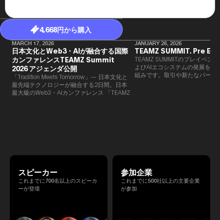
4,668円から購入
MARCH 17, 2026
JANUARY 26, 2026
日本文化とWeb3・AIが融合する国際
TEAMZ SUMMIT. Pre Eve
カンファレンスTEAMZ Summit
TEAMZ SUMMITのプレイベン
よびAIエコシステムの発展を目
2026 アジェンダ公開
組みです。​取引や新たなパート
「Tradition Meets Tomorrow」— 日本文化と
90％以上が対面で生まれること
最先端テクノロジーが融合する2日間。日本
TEAMZでは本イベント前に定
最大級のWeb3・AIカンファレンス 「TEAMZ
を開催し、リラックスした雰囲
Summit 2026」 が、2026年4月7日・8日に
高いネットワーキングを促進し
東京・八芳園にて開催されます。今年のテー
マは 「Tradition Meets Tomorrow」。日本の
伝統文化と最先端のテクノロジーが融合す
る、特別な2日間となります。このたび、公
式アジェンダが公開されました。（※登壇者
のスケジュール等の都合により、開催までに
内容が変更となる可能性があります。）
スピーカー
参加企業
これまでに700名以上のスピーカ
これまでに500社以上の主要企業
ーが登壇
が参加