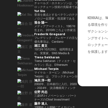
29(2017)年 第48回衆院選で
任し、自民党IT戦略特命委員会委
と共同事業を行う。報道・討論・
であり、世界をリードするブロッ
チャールズ・ホスキンソンは、ブ
82,345票を得て4期目当選(希望
員長として、自民党のIT政策を主
お笑い・アート・ファッションな
クチェーンおよびDAOである
ロックチェーン技術の先駆者であ
Yat Siu
の党公認、香川2区) 希望の党共
導。平成30年10月第4次安倍改造
ど多様な動画や雑誌の企画や出演
TRON の創設者、さらに世界最
り、分散型プラットフォーム「カ
同代表選に出馬。希望の党代表
内閣にてIT担当大臣、内閣府特命
にも関わる。著書『22世紀の資
大級の暗号資産取引所の一つ
ルダノ（Cardano）」の創設者
香港を拠点とするベテランのテク
KEKKAI
(11月〜) 平成30(2018)年 国民民
担当(科学技術・知的財産戦略・
本主義：やがてお金は絶滅する』
HTX のアドバイザーを務めてい
です。元々はイーサリアムの共同
ノロジー起業家・投資家である
落合 陽一
主党共同代表(5月~9月) 国民民主
クールジャパン戦略・宇宙政策)
『22世紀の民主主義：選挙はア
ます。 アリババ創業者ジャッ
創設者の一人でもあり、数理論理
Yat Siu氏は、Animoca Brands
る環境を作り
党代表(9月~) 令和2(2020)年 分党
大臣就任。令和2年菅内閣にてデ
ルゴリズムになり、政治家はネコ
ク・マー氏の薫陶を受けた人物と
学と暗号学に強い背景を持ってい
の共同創業者兼エグゼクティブ・
メディアアーティスト。1987年
を経て新国民民主党設立、代表に
ジタル改革担当大臣就任。令和3
になる』、番組「成田悠輔と愛す
しても知られ、2025年4月には、
ます。カルダノは学術的な研究と
チェアマンです。Animoca
生まれ、2010年ごろより作家活
ザクションシ
Frederik Gregaard
就任(9月) 令和3(2021)年 第49回
年初代デジタル大臣就任。現在、
べき非生産性の世界」「夜明け前
グローバルなデジタル資産業界で
ピアレビューに基づいて開発され
Brandsは、世界的なブロックチ
動を始める。境界領域における物
ングサイトへ
衆院選で94,530票を得て5期目当
デジタル社会推進本部長。
のPLAYERS」「成田悠輔の聞か
最も著名かつ影響力のある人物の
たことが特徴で、金融包摂とスマ
ェーンおよびゲーム分野のリーダ
化や変換、質量への憧憬をモチー
フレデリック・グレガードの主な
選 令和6(2024)年 第50回衆院選
れちゃいけない話」「walk」
一人として Forbes誌 の表紙を飾
ートコントラクトの普及を目指し
ー企業であり、世界中のゲーマー
フに作品を展開。筑波大学/東京
優先事項は、Cardano
ロックチェー
堀江 貴文
で89,899票を得て6期目当選
「書く気がおきない」など。
りました。 また、Forbes「30
ています。現在はInput Output
やインターネット利用者にデジタ
大学准教授、2025年日本国際博
Foundation における導入戦略を
2025.05.01 現在 ※1 1993年4月
Under 30（コンシューマー・テ
Global（IOG）のCEOとしてカ
ル上の財産権を提供することを使
覧会（大阪・関西万博）テーマ事
推進し、各ミッションの統合およ
1972年10月29日、福岡県生ま
を保護します
~2005年8月 大蔵省(現・財務省)
クノロジー部門）」に複数回選出
ルダノの技術開発を主導していま
命としています。これにより、新
業プロデューサー。写真集「質量
び実行を主導するとともに、
れ。実業家。SNS Media &
Tiena Sekharan
在職 1997年7月~1999年6月 外務
されるなど、国際的に高い評価を
す。
たな資産クラス、Play-and-Earn
への憧憬（amana・2019）」
Cardano を活用した包括的かつ
Consulting株式会社 ファウンダ
省出向(中近東第一課) 2000年7月
受けています。 2025年8月に
経済、そしてオープン・メタバー
NFT作品「Re-Digitalization of
公平な成長を実現するための迅速
ー。 現在はロケット開発や、ア
Tiena Sekharan（ティエナ・セ
~2001年6月 金融庁 証券取引等監
は、Blue Origin の NS-34ミッシ
スの構築に寄与する、より公平な
Waves(foundation・2021)」な
な価値創出を可能にすることで
プリのプロデュース、また予防医
カラン）氏は、Ethereum
Michael Terpin
視委員会 2001年7月~2002年6月
ョン に搭乗し、世界で712人目の
デジタルの枠組みの実現を目指し
ど。2016年PrixArsElectronica栄
す。 同財団に参画する以前は、
療普及協会として予防医療を啓蒙
Foundationのアジア太平洋
国税庁 大阪国税局総務課長 2002
宇宙飛行士として宇宙へ渡航しま
ています。 Yat氏は1990年に
誉賞 、EUよりSTARTSPrize受
スイスおよびスカンジナビア諸国
する等 様々な分野で活動する。
（APAC）地域におけるHead of
マイケル・ターピン（Michael
年7月~2005年6月 内閣府出向(特
した。 その関心分野は、テクノ
Atari Germanyでキャリアをスタ
賞、
において17年以上にわたり、プ
会員制オンラインサロン『堀江貴
Institutionsを務めており、エン
Terpin）は、ブロックチェーン分
鳩貝 淳一郎
命担当大臣秘書専門官) 2005年7
ロジー、投資、アート、慈善活
ートさせました。1995年には香
2019SXSWCreativeExperienceARROWAwards
ロフェッショナルサービスおよび
文イノベーション大学校
タープライズ分野での導入推進を
野の投資およびアドバイザリー会
月~2005年8月 財務省主計局主査
動、ゲーム、そして宇宙探査に及
港に移り、アジア初の無料ウェブ
受賞。Apollo Magazine 40
金融業界に従事し、資本市場、デ
（HIU）』では、700名近い会員
通じてEthereumエコシステムの
社 Transform Ventures の創業者
2002年、日本銀行に入行。2020
びます。
ページおよび無料メールサービス
UNDER 40 ART andTECH、
ジタル資産運用、プライベートバ
とともに多彩なプロジェクトを展
発展をリードしています。 キャ
兼CEOであり、また Supercycle
～2024年、決済機構局フィンテ
佐野 尚志
提供企業であるHong Kong
Asia Digital Art Award優秀賞、
ンキング、トレーディング・イン
開している。
リアは伝統的な金融業界からスタ
Genesis Partners, LP のCEO兼
ックグループ長。2024〜2025
Cybercity/Freenationを設立し
文化庁メディア芸術祭アート部門
フラストラクチャー分野に注力し
http://salon.horiemon.com 著
ートし、Lehman Brothers、
最高投資責任者（CIO）を務めて
年、FinTech副センター長、デジ
三菱UFJイノベーション・パート
ました。1998年には、多言語対
審査委員会推薦作品多数。
てきました。
書 『金を使うならカラダに使
BNP Paribas、JPMorganなどで
いる。同ファンドは、ビットコイ
タル通貨検証グループ長。2025
ナーズのChief Investment
藤井 達人
応のホワイトラベルWebサービ
え。』『ＣｈａｔＧＰＴ ｖｓ．
要職を歴任しました。 Ethereum
ン専業としては世界初のアルゴリ
年7月より出向し、現職。2025年
Officerとして、AUM 800億円の
スの先駆者として高く評価された
未来のない仕事をする人たち』
Foundation参画前は、
ズム型暗号資産ヘッジファンドで
4月より東京大学大学院経済学研
ファンドにおいて日・米・アジア
1998年よりIBMにてメガバンク