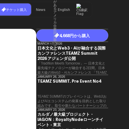
チケット購入
News
English
中文
4,668円から購入
MARCH 17, 2026
日本文化とWeb3・AIが融合する国際
カンファレンスTEAMZ Summit
2026 アジェンダ公開
「Tradition Meets Tomorrow」— 日本文化と
最先端テクノロジーが融合する2日間。日本
最大級のWeb3・AIカンファレンス 「TEAMZ
Summit 2026」 が、2026年4月7日・8日に
JANUARY 26, 2026
TEAMZ SUMMIT. Pre Event No4
東京・八芳園にて開催されます。今年のテー
マは 「Tradition Meets Tomorrow」。日本の
伝統文化と最先端のテクノロジーが融合す
る、特別な2日間となります。このたび、公
TEAMZ SUMMITのプレイベントは、Web3お
式アジェンダが公開されました。（※登壇者
よびAIエコシステムの発展を目的とした取り
のスケジュール等の都合により、開催までに
組みです。​取引や新たなパートナーシップの
内容が変更となる可能性があります。）
90％以上が対面で生まれることから、
JANUARY 23, 2026
カルダノ最大級プロジェクト・
TEAMZでは本イベント前に定員制の交流会
IAGON：RoyaltyNodeローンチイ
を開催し、リラックスした雰囲気の中で質の
高いネットワーキングを促進しています。
ベント - 東京