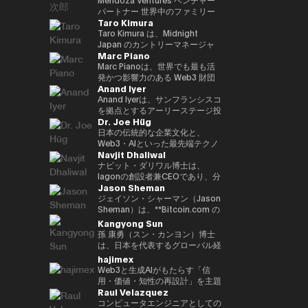
いる。 「Web3 は未来である」
Inspiring Award を受賞 • Global
ル、ソウル、台北で収益性のある
か国で生活し、中国語、英語、ド
ン基盤「Progmat Coin」、機能
後、2015年に独立して現事務所
です。 2023年に設立されたEven
パートナー 世界中のファミリー
という確固たる信念のもと、
CIO Summit（アゼルバイジャ
ディストリビューションチームを
Taro Kimura
イツ語に堪能です。
型 NFT 基盤「Progmat UT」、
を立ち上げた。Web3、
Realitiesは、「テクノロジーは
オフィス、ベンチャーキャピタ
Budki は分散型テクノロジーの進
ン、2023年）にて Impact
統括し、ビジネス戦略を牽引しま
数多くの組織が入会する「デジタ
FinTech、Metaverse、スタート
前に出るのではなく、日常生活を
ル、テクノロジー企業をつなぎ、
Taro Kimura は、Midnight
化を牽引する重要な存在である。
Trailblazer Award を受賞 • 国家
した。 ベンはサザンカリフォル
ルアセット共創コンソーシアム」
アップを専門とする。 著書に
静かに支え、さりげなく価値を高
次世代のAI・Web3イノベーショ
Japan のカントリーマネージャ
**ヴィニート・ブドキ（Vineet
レベルの AI プロジェクトに携わ
ニアの早期スタートアップに投資
Marc Piano
等を立ち上げる。2022 年、複数
「NFTの教科書」、 ｢先読み！メ
めるべきである」という人間中心
ンを推進するグローバルアドバイ
ーを務めており、創業者としての
Budki）**は、戦略的投資とグロ
り、技術のローカライズを推進 •
し、メンタリングも行っていま
の金融機関や取引所、ソフトウェ
タバース＆NFT」など。 日本ブ
の理念に基づいて誕生しました。
ザー。 ボストンおよびサンフラ
経験、エンタープライズ向けGo-
Marc Pianoは、世界でも最も活
ーバルな思想的リーダーシップを
AI・データ・DX に関する専門的
す。彼は多数の証券ライセンスを
ア企業の出資による、デジタルア
ロックチェーン協会顧問、日本
その哲学は、高い評価を受けてい
ンシスコを拠点にAI・フィンテッ
to-Market（GTM）のリーダー
発かつ影響力のある Web3 財団
通じて Web3 分野の成長を牽引
なトレーニングを提供 • e-
保有しており、カリフォルニア大
Anand Iyer
セット基盤事業の独立会社化を発
STO協会監事、一般社団法人
る Even G1 および Even G2 ディ
ク・サイバーセキュリティ分野へ
シップ、そして国際的なビジネス
のいくつかにおいて、独立取締役
する、業界を代表する人物であ
Government、デジタルトランス
学バークレー校で工学の学士号を
表し、2023年10月創業より代表
Metaverse Japan監事、FinTech
スプレイ型スマートグラスのデザ
投資する Mendoza Ventures の
経験を兼ね備えています。現在、
（Independent Director of
Anand Iyerは、サンフランシスコ
る。 1億ドル規模の暗号資産特化
フォーメーション、人工知能、第
取得し、UCLAアンダーソン経営
就任。特許登録8 件
協会キャピタルマーケッツ部門事
インにも色濃く反映されていま
ベンチャーパートナー、また、
日本市場におけるMidnightの戦
Record）およびコンサルタント
を拠点とするアーリーステージ投
型ファンド Sigma Capital の
4次産業革命に関連する複数のプ
大学院でMBAを取得しました。
Dr. Joe Hüg
務局、HashPort監査役、前
す。これらの製品では、AIがリア
AI・Web3分野に特化したスイス
略を統括し、GTM、エンタープ
を務めている人物である。デジタ
資ファンド Canonical のマネー
CEOとして、分散型エコシステ
ロジェクトを主導・参画（鉱業、
現在は同大学で暗号通貨ファイナ
bitFlyer社外取締役などを務め
ルタイムで機能し、重要な対話を
およびアフリカ拠点のベンチャー
ライズ連携、コミュニティ成長、
ル資産エコシステムの最上位レベ
ジング・パートナーであり、AI、
日本の伝統的な企業文化と、
ムへの強いコミットメントのも
スマートシティ、ヘルスケア、教
ンスを教えています。
る。海外のChambers Asia
サポートすることで、ユーザーが
キャピタル CV VC のアドバイザ
エコシステムの普及を推進してい
ルにおいて、ガバナンス、コンプ
ロボティクス、暗号資産といった
Web3・AIといった最先端テクノ
と、3年以内に100社以上のブロ
育、観光、農業、物流・交通、リ
Navjit Dhaliwal
Pacific、Best Lawyers
思考を整理し、自信を持ってコミ
ーを務める。現在、世界10社以
ます。 これまでのキャリアで
ライアンス、長期的な持続可能性
フロンティアテクノロジーへの投
ロジーが交差する領域で活躍する
ックチェーン・スタートアップへ
スクおよび危機管理、メディア分
rankings、Legal500で日本の
ュニケーションを取り、仕事や日
上のベンチャーキャピタルの支援
は、急成長スタートアップとグロ
を監督する役割を信頼されて担っ
資に注力している。アイヤーはシ
実務家・研究者・教育者です。情
ナビット・ダリワル博士は、
の投資を目標に掲げている。 こ
野） • 各種国際・国内カンファレ
FinTechの弁護士としてそれぞれ
常生活のあらゆる場面で「今」に
に携わる。 また、ブロックチェ
ーバル企業の双方で経験を積んで
ている。 法学を基盤とするキャ
リコンバレーで長年の経験を持つ
報経営イノベーション専門職大学
Iagonの創設者兼CEOであり、分
れまでの投資ポートフォリオに
ンス、サミット、ワークショッ
Jason Sheman
ランク・イン。
集中できる体験を提供します。
ーンおよびイノベーション分野の
きました。Mycelの共同創業者と
リアを持つ Marc は、以前、主要
ベテランである。 2005年に
（iU）にて起業学 実務教授を務
散型クラウドサービス業界を牽引
は、Mysten Labs（Sui）、
プ、イベントに参加 • 研究論文、
国際カンファレンス
して、次世代インターオペラビリ
なオフショア法律事務所において
Microsoft にてプロダクトマネー
めると同時に、
しています。Mjøsa
ジェイソン・シャーマン（Jason
Gunzilla、Peaq Network をはじ
書籍、雑誌、メディア番組におい
UN:Block（ラトビア）、WAIB
ティ・インフラプロトコルのグロ
カウンセル（法律顧問）を務め、
ジャーとしてキャリアをスタート
TEDxInnovationU のリードオー
Tannklinikk、Arbo Lab AS、
Sheman）は、**Bitcoin.com の
め、300を超えるプロジェクトが
て著者として参画
Summit Monaco（モナコ）、
ーバルGTM、パートナーシッ
同事務所のグローバル Web3 プ
し、その後 Trusted を創業。同
ガナイザー兼ライセンシーとし
CanPol ASなど、複数の成功した
最高執行責任者（COO）**とし
Kangyong Sun
含まれており、変革的テクノロジ
VI3NNA Congress（オーストリ
プ、投資家対応、オペレーション
ラクティスの中核的設計者として
社は2018年に上場企業である
て、世代や分野を越えた知の共有
企業を創業・運営した経験を持つ
て、暗号資産業界を代表するコン
孫 康勇（スン・カンヨン）博士
ーを見抜く鋭い洞察力を示してい
ア）、World Venture
をリードしました。Web3業界に
活躍した。その分野における権威
Care に買収された。その後、
を推進しています。 三菱や富士
ダリワル博士は、実績あるシリア
シューマープラットフォームのグ
は、日本を代表するグローバル経
る。 資金提供にとどまらず、
Forum（オーストリア） などで
参入する以前は、LinkedInにて
として、主要な法律ディレクトリ
Lightspeed に参画し、ベンチャ
通などのグローバル企業へのコン
ルアントレプレナーです。ポズナ
ローバルオペレーション全般を統
営教育機関の一つである一橋大学
hajimex
Budki は World Economic
アンバサダーを務め、世界各地の
Global Enterprise Sales
ーからも高く評価されている。こ
ーパートナーとして Phantom、
サルティング経験を通じ、企業イ
ン医科大学とマクマスター大学で
括しています。8年以上にわたり
大学院 経営管理研究科 国際企業
Forum や Binance Blockchain
Web3と生成AIがもたらす「信
スタートアップエコシステムをつ
Directorを務め、日本の大手多国
のような法曹としての確かな経歴
Alchemy、Arbitrum、Mysten な
ノベーションやデジタルトランス
学び、歯学のDDS（博士号）お
同社に在籍し、アジア、中東、ヨ
戦略専攻（Hitotsubashi
Week などの国際的なイベントで
用・価値・知性の再設計」を主題
なぐ活動を行っている。 2013
籍企業との戦略的パートナーシッ
と、長年にわたる最前線でのアド
どのブロックチェーン関連企業に
フォーメーション（DX）の実践
よび医学の学士号を取得していま
ーロッパ、米国を含む地域での事
University Business School,
Raul Velazquez
登壇する世界的に評価の高いスピ
に、テクノロジーと社会構造の交
年、Harvard Business
プ構築や、大規模SaaS導入プロ
バイザリー経験により、Marc は
関与した。 学歴としては、パデ
的知見を蓄積。中小企業から大企
す。
業拡大を支え、Bitcoin.com の
ICS）の准教授である。 ミネソタ
ーカーでもある。市場動向やブロ
点を探究するストラテジスト／ブ
コンピュータエンジニアとしての
School（PLD）修了後、卒業生
ジェクトを推進しました。また、
規制戦略家としての視点と取締役
ュー大学にてコンピュータ工学の
業まで、文化的強みを活かしなが
国際的な成長において重要な役割