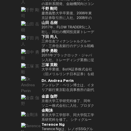
Outblazeを設立しました。2009
『２０３５ １０年後のニッポ
JPMorganのブロックチェーン部
あり、各サイクルの高値でビット
究科CARF招聘研究員。 訳書に
を中心にスタートアップ出資と事
の基幹系開発、金融機関向けコン
千野 剛司
年にはOutblazeのメッセージン
ン ホリエモンの未来予測大全』
門であるKinexysに所属し、JPM
コインを売却し、底値でより多く
『ビットコインとブロックチェー
業開発の責任者を担う。MUIP参
サル業務に従事。 Microsoftを経
グ事業をIBMに売却し、その後
など
CoinやTokenized Depositsなど
を買い戻すという投資仮説を掲げ
ン：暗号通貨を支える技術』
画以前は独立系VCのGlobal
てMUFGのイノベーション事業に
慶應義塾大学卒業後、2006年東
Outblazeを、デジタルエンター
のプロダクト推進を担当していま
ている。 ターピンは35年以上に
（NTT出版）、『マスタリン
Brainにて、国内外スタートアッ
参画しDXプロジェクトをリー
京証券取引所に入社。2008年の
山田 岳樹
テインメント分野のサービスや製
した。
わたり連続起業家および投資家と
グ・イーサリアム ―スマートコ
プ投資やCVCの運営に従事。そ
ド。 auフィナンシャルホールデ
金融危機以降、債務不履行管理プ
品を開発するプロジェクトや企業
して活躍してきた、極めて経験豊
ントラクトとDAppの構築』（オ
れ以前はソニーにて、技術投資や
ィングスにて執行役員チーフデジ
ロセスの改良プロジェクトに参画
2017年、FLOW TRADERSに入
を育成するインキュベーターへと
富なエグゼクティブであり、数多
ライリージャパン）など。共著に
JV設立等の新規事業プロジェク
タルオフィサー兼IT統括部長、
し、日本証券クリアリング機構に
社し、同社の機関投資家トレーデ
下田 尚人
転換しました。そのインキュベー
くの成功したイグジットを実現し
『Web3の未解決問題』（日経
トのファイナンス、またリテール
Microsoftで業務執行役員 金融イ
てOTCデリバティブ（クレジッ
ィング部門にて、シンガポールお
ト企業のひとつが、2014年に設
てきた。その実績を背景に、プエ
BP）、『Web3・暗号資産 13
エナジー事業のカテゴリー責任者
ノベーション本部長を務めた後、
ト・デフォルト・スワップおよび
よび香港支社を拠点にアジアの機
三井住友フィナンシャルグルー
立されたAnimoca Brandsです。
ルトリコを拠点とするファミリー
人の未来予測』（朝日新聞出
として、海外事業を運営。
現職。 一般社団法人
金利スワップ）の清算プロジェク
関投資家とのブロック取引を担
プ・三井住友銀行のデジタル戦略
田中 勇毅
2017年には、従来の教育システ
オフィス Transform Capital を
版）。
FINOVATORS設立。2021年より
トを主導するとともに、日本取引
当。ETFを中心に外国債券や暗号
部 部長。デジタルアセットに関
ムではあまり重視されてこなかっ
設立している。 また、ビットコ
日本ブロックチェーン協会理事就
所グループの清算決済分野の経営
資産を含む幅広いプロダクトにお
するSMBCグループの取り組みを
2011年ブラックロック・ジャパ
た発散的思考やデザイン思考など
インの初期投資家かつ思想的リー
任。同志社大卒、東大EMP第17
企画を担当。2016年より
いて機関投資家に流動性を提供す
取りまとめ。 2025年6月まで日
ン入社。トレーディング業務に従
三塚 英毅
のスキルを育む放課後型デジタル
ダー（thought leader）として
期修了。
PwCJapanのCEO Office（経営
る。また日本国内の証券会社、運
本銀行決済機構局参事役。決済機
事後、2024年3月よりブラックロ
ラボ、Dalton Learning Labを設
も知られ、Ethereum や Tether
企画）にて、リーダーシップチー
用会社、取引所・交換所、電子取
構局では、新しい技術を使った決
ック・グローバル・マーケッツ部
大学卒業後、BofA証券株式会社
立しました。また、テクノロジー
を含む主要ブロックチェーンプロ
ムの戦略的な議論をサポート。
引プラットフォームとのビジネス
済高度化プロジェクトの企画・推
長としてトレーディング、セキュ
（旧メリルリンチ日本証券）を経
における社会的意義のある課題を
ジェクトの初期マーケティングお
2018年7月、世界的な暗号資産取
開発を担当し、同社の日本関連の
進（Project Agora等）、AIの金
リティーズ・レンディング、キャ
て、BNPパリバ証券株式会社にて
Dr. Andrea Perin
研究するOutblazeのリサーチ部
よびアドバイザリーに関与した人
引所であるKrakenを運営する
ビジネス全般に携わる。 FLOW
融システムへの影響に関する国際
ッシュ・マネジメントを統括。ま
複数の役職を経た後、グローバル
アンドレア・ペリン博士は、イタ
門、ThinkBlazeの創設者でもあ
物である。こうした功績から、
Payward, Inc.（米国）に入社
TRADERSは東京証券取引所の
的検討等に従事。また、BIS決済
たデジタル戦略の分野においても
マーケッツ統括本部COOに就
リア銀行東京駐在員事務所の副代
ります。 2018年以降、Yat氏は
CNBC により「クリプト界のゴ
し、金融庁登録に貢献。2020年3
Best Market Makerとして毎年表
市場インフラ委員会（CPMI）、
日本にて従事。2025年1月よりグ
任。Web3企業の Animoca
表です。この職務において、日
金森 伽野
ゲーム業界におけるブロックチェ
ッドファーザー（the Godfather
月より同社日本代表就任。 2022
彰されるとともに、暗号資産等の
G7デジタル決済専門家グループ
ローバル・プロダクト・ソリュー
Brands 株式会社にて創業時より
本、韓国、台湾、オーストラリ
京都大学工学研究科修了、同年
ーンおよびNFT（非代替性トーク
of Crypto）」と称されている。
年7月Binance日本代表に就任。
デジタルアセットや海外の暗号資
（2023年共同議長）、金融安定
ション部を兼務し、同部内でトラ
COOとして参画した後、2024年
ア、ニュージーランドにおける経
ソニー株式会社に入社。プロダク
ン）の活用を早期から提唱してき
2013年には BitAngels を、2014
オックスフォード大学経営学修士
産ETFも積極的にマーケットメイ
委員会（FSB）イノベーションネ
ンジション・マネジメントを統
3月より現職。
済政策論議ならびにマクロ経済・
金剛洙
ト設計開発・商品企画・マーケテ
ました。これにより、ゲーマーは
年には BitAngels Fund 1 を共同
（MBA）修了。
クを行い、上場企業である同社は
ットワーク、BIS・中央銀行
括。
金融動向の分析を担当していま
ィング業務に従事。その後、ネッ
東京大学工学部卒、同大学院工学
ゲーム内資産やデータ、ひいては
設立。同ファンドは、イーサリア
伝統金融とデジタルアセット業界
CBDCグループなど、国際的な政
す。また、現地の金融・監督当
ト証券でフィンテック新規事業立
系研究科を修了。 シティグルー
価値そのものを真に所有できるよ
ムのクラウドセールにおいて、1
の懸け橋としての強みを持つ。
策協議体にも幅広く従事。 日本
局、機関投資家、ビジネスコミュ
Terence Ng
ち上げ、カスタマーエクスペリエ
プ証券株式会社に入社し、日本国
うになると考えられています。分
トークン30セントという価格で
銀行では、他に長崎支店長、香港
ニティとの対話を通じて、イタリ
ンス、CX戦略推進などを経験。
債・金利デリバティブのトレーデ
Terence Ngは、レノボSSGグル
散型アプリケーションとデジタル
100万ドルを投資したことで知ら
事務所長、金融機構局国際課長