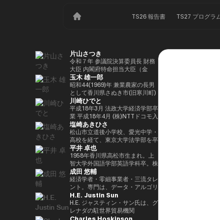
TS26 報告書
TS27 プログラ
片山さつき
令和７年 参議院決算委員長 財務
大臣 内閣府特命担当大臣（金
玉木 雄一郎
融） 租税特別措置・補助金見直
し担当 （高市内閣）
昭和44(1969)年 兼業農家の長男
として香川県さぬき市(旧寒川町)
川崎ひでと
に生まれる 昭和63(1988)年 高松
高校卒業 平成5(1993)年 東京大
平成18年3月 法政大学経済学部卒
学法学部卒業、同年大蔵省入省
業 平成18年4月 (株)NTTドコモ入
塩崎あきひさ
※1 平成9(1997)年 米国ハーバー
社 平成29年8月 衆議院議員川崎
ド大学大学院(ケネディースクー
二郎秘書 令和3年10月 第49回衆
松山市立道後小学校、愛光中学・
ル)修了 平成17(2005)年 財務省を
議院議員総選挙において初当選
高校を経て、東京大学法学部を卒
平井 卓也
退職し、第44回衆院選に立候
令和6年10月 第50回衆議院議員
業後、長島・大野・常松法律事務
補。70,177票を得るも惜敗 平成
総選挙において2期目の当選 令和
所のパートナー弁護士。 2021
1958年香川県高松市生まれ。上
21(2009)年 4年間の浪人生活を経
6年11月 総務大臣政務官（第二次
年、衆議院総選挙（愛媛1区）に
智大学外国語学部英語学科卒。株
成田 悠輔
て、第45回衆院選で109,863票を
石破内閣） 令和7年10月 デジタ
て初当選。元厚労大臣政務官。党
式会社電通、西日本放送代表取締
得て初当選 平成24(2012)年 第46
ル大臣政務官、内閣府大臣政務官
内では、副幹事長を経験した後、
役社長等を経て、2000年、第42
経済学者・零細事業者・三流タレ
回衆院選で79,153票を得て2期目
（第1次高市内閣） 令和8年2月
国会対策副委員長に就任。インテ
回衆議院選挙で初当選。以来、連
ント。専門は、データ・アルゴリ
H.E. Justin Sun
当選 平成26(2014)年 第47回衆院
デジタル大臣政務官、内閣府大臣
リジェンス戦略本部、科学技術イ
続10回当選。自民党経産・総務
ズム・ポエム・思想を組み合わせ
選で78,797票を得て3期目当選 平
政務官（第2次高市内閣）
ノベーション戦略本部、AI・
部会長、政務調査会副会長、内閣
たビジネスと公共政策の想像とデ
H.E. ジャスティン・サン氏は、グ
成28(2016)年 民進党代表選に出
Web3小委員会の各事務局長。
府（IT担当）大臣政務官、国土交
ザイン。多分野の学術誌・学会に
レナダの駐世界貿易機関
Charles Hoskinson
馬。党幹事長代理を拝命 平成
通副大臣、内閣常任委員長等を歴
研究を発表、多くの企業や自治体
（WTO）大使および元常駐代表