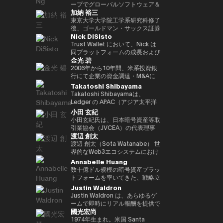
ア経済への理解促進と、二国間の
2022年 ソニー銀行入社、現在は
ィング業務に従事。 その後、株
ープでグローバルソフトウェア＆
資産の可能性を明確に見据えた
れている。 ターピンは2015年に
（バーゼル規制担当）、国際局企
経済・金融関係のさらなる強化に
加納 裕三
ソニー銀行 DX事業企画部長とし
式会社松尾研究所に参画し、機械
マネージドサービスビジネスを率
Yat氏は、Animoca Brandsをブ
「ビットコイン四季モデル
画役等を歴任。財務省では国際機
取り組んでいます。 中央銀行、
てweb3関連の新規事業企画を推
学習プロジェクトの企画から
いています。彼は、戦略的な
東京大学大学院工学系研究科修了
ロックチェーン、ゲーム、NFT、
（Four Seasons of Bitcoin）」
構課企画官として国際金融
銀行監督当局、ならびに欧州中央
進。
PoC、開発を一貫して担当。
Microsoft Cloud Solution
後、ゴールドマン・サックス証券
そしてオープン・メタバース分野
を開発した人物でもあり、2024
（FATF、FSB等）を担当。 一橋
銀行（ECB）や欧州投資銀行
Nick DiSisto
2022年より同社取締役に就任、
Provider（CSP）プログラムを推
株式会社等を経て、2014年に株
におけるリーダー的地位へと迅速
年に Skyhorse Publishing から
大学法学部卒業。ハーバード大学
（EIB）を含む国際金融機関にお
また生成AIに特化したVCファン
進し、Microsoftと連携して関連
式会社bitFlyerを共同創業。
Trust Wallet において、Nick は
に導きました。Animoca Brands
刊行された著書『Bitcoin
でComputer Science for AIを履
いて15年以上の経験を有し、金
ドを新設。
するサービスソリューション全体
bitFlyer創業以降、暗号資産の国
同プラットフォームの成長および
はNFTを中心とした複数の子会社
Supercycle』は高い評価を受
修。
融規制、ガバナンス、コンプライ
金光 碧
を推進する責任を負っています。
内の法改正に関する提言や自主規
ユーザー体験の中核を担う、戦略
や製品群を展開しており、さらに
け、2024年11月上旬におけるビ
アンスの分野で深い専門性を備え
彼は、セキュリティ、ソフトウェ
制ルールの策定等に尽力すると共
的イニシアティブおよびエコシス
2006年から10年間、米系投資銀
540社を超えるブロックチェーン
ットコインの史上最高値更新を正
ています。 ローマ大学トル・ヴ
ア、クラウド、AIエコシステムに
に、暗号資産交換業者である
テム・パートナーシップを統括し
行にて企業の資金調達・M&Aに
関連企業に投資を行い、世界最大
確に予測したことで注目を集め
ェルガータ校にて、健全性規制お
おける主要な戦略的パートナーシ
bitFlyer USA, Inc.のCEO、
ている。 彼の取り組みは、DeFi
係るデリバティブストラクチャリ
Takatoshi Shibayama
級のブロックチェーン投資ポート
た。 デジタル資産分野に参入す
よび監督当局の制裁権限をテーマ
ップと販売を、グローバル市場全
bitFlyer EUROPE S.A.のチェアマ
連携、法定通貨のオン／オフラン
ング業務に従事。2016年に株式
フォリオを築いています。 Yat氏
る以前には、Market Wire（現
Takatoshi Shibayamaは、
とする法学博士号を取得していま
体で主導しています。 2011年に
ンを歴任。グローバルな視点で暗
プ、MEV（最大抽出価値）対
会社bitFlyer入社後、CFOやPRを
はこれまでに数多くの栄誉を受け
GlobeNewswire） を創業。同社
Ledger の APAC（アジア太平洋
す。
レノボに参加して以来、Terence
号資産交換業業界の発展に貢献。
策、そしてコア・インフラパート
経て財務規制関連体制整備 を担
ており、世界経済フォーラムの
は現在、Apollo Global
地域）統括責任者（Head of
小田 玄紀
Ngは、セキュリティ、エンター
2018年に自主規制団体である一
ナーシップなど、幅広い重要領域
当。2022年より新規事業を担当
「Global Leader of
Management 傘下で約5億ドル
APAC）を務めている。Web3 業
小田玄紀氏は、日本暗号資産等取
テインメント、Eコマース、フィ
般社団法人日本仮想通貨交換業協
に及び、世界中の何百万人ものユ
し、現在はグループCPO。2025
Tomorrow」、DHL/SCMP
規模の事業部門となっている。ま
界および機関投資家向けに、デジ
引業協会（JVCEA）の代表理事
ンテックなどのセクターにわたる
会（現、一般社団法人日本暗号資
ーザーにとって、暗号資産をより
年より株式会社Custodiem 取締
Awardsの「Young
た、消費者向けインターネット黎
タル資産のセキュリティソリュー
渡辺 創太
（会長）、SBIホールディングス
主要なインターネット企業とのレ
産等取引業協会：JVCEA）を発
使いやすく、安全で、スケーラブ
役として、国内暗号資産ETF組成
Entrepreneur of the Year」、さ
明期におけるマーケティングの先
ション提供を統括している。 こ
の常務執行役員、そして株式会社
渡辺 創太（Sota Watanabe） 世
ノボのパートナーシップをグロー
起人として設立。内閣官房主催の
ルなものにすることを目的として
プロジェクト等を推進。
らにCointelegraphによる「ブロ
駆者として、The Motley Fool、
れまで 17年以上にわたり、企業
ビットポイントジャパンの代表取
界的なWeb3エコシステムにおけ
バルにリードしてきました。ま
官民データ活用推進基本計画実行
いる。 Nick は、プロダクト、セ
ックチェーン業界で注目すべき
America Online Greenhouse、
再生・ディストレスト投資分野の
締役を務める起業家、投資家、ビ
るパイオニアであり、日本を代表
Annabelle Huang
た、戦略的なAR/VRパートナー
委員会にも有識者として出席。
キュリティ、エンジニアリング、
100人」の一人にも選ばれていま
Earthlink の立ち上げをはじめ、
アナリストおよび投資家として活
ジネス再生の専門家です。2001
するテック起業家の一人。
数十億ドル規模の暗号資産プラッ
シップも推進しました。
現在、株式会社bitFlyer
マーケティングといった各部門と
す。 また、Yat氏はクラシック音
数十に及ぶ著名なインターネット
躍。JPMorgan や Goldman
年に自身の会社を設立して以降、
Startale Groupの創業者兼CEO
トフォームを率いてきた、戦略立
Terence Ngは、ソニーエレクト
Holdings代表取締役CEO、株式
密接に連携しながら、ユーザー体
楽の正式な訓練を受けた音楽家で
ブランドの成長に関与した。 学
Sachs などの投資銀行にてキャ
様々なビジネスを立ち上げてきま
として、「世界をオンチェーンに
案およびリーダーシップの豊富な
Justin Waldron
ロニクス、ヒューレット・パッカ
会社bitFlyer 代表取締役、株式会
験とブロックチェーン技術の交差
もあり、BAFTA（英国映画テレ
歴としては、ニューヨーク州立大
リアをスタートさせた後、米国の
した。2016年には暗号通貨交換
する（Bringing the world
経験
ード、Navteq Corporation、ノ
社bitFlyer Blockchain代表取締
点におけるイノベーションを推進
Justin Waldron は、あらゆるゲ
ビ芸術アカデミー）のアドバイザ
学バッファロー校にてクリエイテ
ヘッジファンド Davidson
所Bitpointを設立し、CEOとな
onchain）」というミッションの
キアなどの主要なテクノロジーブ
役、bitFlyer USA, Inc.の
している。 「コードを現実世界
ームで即時にリアル報酬を提供で
リーボードメンバー、ならびに
ィブ・ライティングの修士号を取
Kempner Capital Management
りました。2019年には世界経済
もと、分散型インターネットのた
國光宏尚
ランドで、マーケティング、製品
Director、株式会社Custodiem
の価値へと変換する」ことに重点
きるプラットフォーム play.fun
Asian Youth Orchestraの理事も
得。シラキュース大学にて二つの
に参画。その後、シンガポールを
フォーラムからヤング・グローバ
めの基盤インフラ構築を主導して
開発、ビジネス開発の役割を20
の取締役を務めるほか、一般社団
を置き、Nick はセルフカストデ
の創業者兼CEOです。また、
1974年生まれ。米国 Santa
務めています。 必要であれば、
学士号を取得しており、2000年
拠点とする投資ファンド 3D
ル・リーダーに選出されました。
いる。 日本最大のパブリックブ