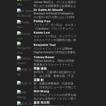
す。 さらにWeb3隣接領域では、
世界資産（RWA）フレームワー
ダーとして、世界各地のイベント
クノロジープラットフォームへと
CEOとして、分散型エコシステ
Commodities Ltd COO、本店
James Wo氏は、デジタル資産分
マレーシアのネオバンク（買収済
ク、ブロックチェーンを活用した
に招待されています。彼女の
進化を進めています。 また、AI
ムへの強いコミットメントのも
商品市場部長、デジタルアセット
野における経験豊富な起業家およ
Dr Salim Al-Shuaili
み）およびeウォレットを共同創
投資プラットフォーム、そして進
Twitterフォロワーは20万人以上
時代に向けた新たな金融プラット
と、3年以内に100社以上のブロ
マーケッツ 常勤取締役、三井物
び投資家であり、2015年にDFG
業。加えて、複数の新興企業にお
化するWeb3エコシステムへの機
にのぼり、「アジア発のグローバ
フォーム「Neo Crypto Bank」
ックチェーン・スタートアップへ
産デジタルコモディティーズ 代
を設立し、10億ドル以上の運用
Maidaan Artificial Intelligence
いて、フィンテック、メドテッ
関投資家向け参入経路などを含ん
ル女性クリプトリーダー」と称さ
の構想を推進しており、暗号資産
の投資を目標に掲げている。 こ
表取締役社長、三井物産コーポレ
資産を統括しています。
の CEO • ICT 分野において23年
Phillip Pon
ク、AIベンチャーなどで戦略アド
でいます。 またハムゼは、国際
れています。 また、ジェンダー
トレジャリー管理、レンディング
れまでの投資ポートフォリオに
ートディベロップメント本部 理
Ledger、Coinlist、Circle、
以上の経験を有し、ICT（AI・DX
バイザーとして要職を歴任してい
的なフィンテックおよびWeb3分
平等の強い提唱者でもあり、
インフラ、プログラマブル金融ア
は、Mysten Labs（Sui）、
事を経て2023年12月に三井物産
ChainSafeなどの企業への初期投
における技術導入）分野の博士号
フィリップ・ポン氏は、カルダノ
ます。
野の議論にも積極的に参加し、グ
NGO「Women Who Crypto」
プリケーションの統合を目指して
Gunzilla、Peaq Network をはじ
を退社し、現職。グローバルなコ
資家でもあります。 また、
（PhD）を取得 • グローバル AI
（Cardano）ブロックチェーン
Kanny Lee
ローバル資本市場の将来の構造
を設立しました。
います。 AIエージェントが経済
め、300を超えるプロジェクトが
モディティトレーディングに精
PolkadotおよびKusama
アンバサダー（Global Council
の共同創設組織の一つである
や、規制された金融システムへの
活動に参加する未来を見据え、ブ
含まれており、変革的テクノロジ
通。
Networkの初期投資家かつ支援
of Responsible AI／米国） • 国
EMURGO のCEOです。
カニー・リー氏は、ロックアップ
ブロックチェーン技術の統合につ
ロックチェーンを基盤とした次世
ーを見抜く鋭い洞察力を示してい
者としても知られており、資本配
際グローバル ICT 連盟
EMURGOは、ブロックチェーン
されたトークンや流動性の低い資
いて定期的に見解を発信していま
代金融インフラの構築に取り組ん
る。 資金提供にとどまらず、
分や寄付、パラチェーンオークシ
（IFCGICT／国連・米国）プロ
技術および資産のトークン化の商
産の二次取引を可能にする分散型
Benjamin Tsai
す。
でいます。
Budki は World Economic
ョンへの積極的な支援を通じて、
フェッショナル会員 • ITU 認定 AI
業的普及を推進しています。
マーケットプレイス
ベンジャミン・ツァイはWave
Forum や Binance Blockchain
エコシステムへの多大な貢献を続
監査人（Certified AI Auditor） •
CEOとして、フィリップ氏は
SecondSwap の創設者兼CEOで
Digital Assetsの共同設立者兼社
Week などの国際的なイベントで
けています。
World AI Council（カナダ）認定
EMURGOの戦略的方向性および
す。 CEOとしてカニー氏は、
長であり、同社はSEC（米国証券
Tobias Bauer
登壇する世界的に評価の高いスピ
チーフ AI オフィサー（Chief AI
グローバルオペレーション全体を
SecondSwapの戦略的ビジョン
取引委員会）に登録されたデジタ
Tobias Bauerは、TBVの共同創
ーカーでもある。市場動向やブロ
Officer） • Gulf College 理事会
統括し、投資、パートナーシッ
とプロダクト開発の実行を統括
ルアセット管理会社です。彼は同
業者兼ゼネラルパートナーとし
ックチェーンの普及に関する彼の
（Board of Trustees）メンバー
プ、インフラ開発を通じて、従来
し、Web3市場における持続可能
社で製品開発と取引を監督してい
齊藤 達哉
て、トップクラスのスタートアッ
見解は、The Times、
• オマーン商工会議所 デジタル経
の金融とブロックチェーンをつな
な流動性とアクセシビリティを高
ます。三か国語を操り、仮想通貨
プへの投資やベンチャービルディ
2010 年、三菱 UFJ 信託銀行に入
CoinDesk、Entrepreneur
済・AI 委員会メンバー •
ぐ取り組みを主導しています。
めるためのイノベーションを推進
のネイティブスピーカーであり、
ングを行っています。過去には
社。法人営業、業務企画、IT 企
Middle East といった主要メディ
GCC（湾岸協力会議）AI プロジ
しています。
また伝統的な金融分野のベテラン
斎藤 創
Blockchain Founders Fundのパ
画を経て、2016 年に FinTech 推
アからも注目を集めている。 ま
ェクトおよび AI 国際アワード審
でもあります。ベンは、シンガポ
ートナーを務め、75Mドルのファ
進室設立、1 人目の専任担当とし
創・佐藤法律事務所、代表弁護
た、ソーシャルメディアでの積極
査委員メンバー • 大学および学術
ールのメリルリンチ・コモディテ
ンドを立ち上げ、150以上のスタ
て三菱 UFJ 信託銀行のデジタル
士。日本及びニューヨーク州にて
的な発信を通じて、その影響力を
アドバイザリーボードメンバー
ィーズで15年以上にわたりシニ
Will Wang
ートアップに投資しました。ま
戦略を企画・推進。“シリアルイ
弁護士資格。東京大学法学部、ニ
さらに拡大。短期的な利益よりも
（SQU、AOU、Sohar
アリーダーシップの経験を積み、
た、Consensusや香港フィンテ
ントレプレナー(連続社内起業
ューヨーク大学ロースクール卒。
デジタルとフィジカルの世界を融
Web3 の長期的な可能性を重視
University） • Global CIO
同社のCEOを務めました。ま
ックウィークなど300以上の
家)”として、情報銀行基盤
西村あさひ法律事務所にて主とし
合させた次世代ディスプレイ型ス
し、世界の在り方を再定義するス
Summit（タイ、2022年）にて
た、アライアンス・バーンスタイ
森若 幸次郎
Web3・テック会議で講演経験が
「Dprime」、デジタル証券基盤
て金融分野（証券化、ファンド、
マートグラスを開発する企業
タートアップへの投資を推進して
Digital Transformation
ンでは、東京、香港、シンガポー
あります。彼はこれまで15都市9
「Progmat」、ステーブルコイ
デリバティブ等）を取り扱った
Even Realities の創業者兼CEO
Mendoza Ventures ベンチャー