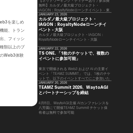
【ネットワーキング・ディナーあり / 参加費
無料】カルダノ最大級プロジェクト・
IAGON：RoyaltyNodeローンチイベント - 東
京
JANUARY 23, 2026
カルダノ最大級プロジェクト・
eb3を楽しめ
IAGON：RoyaltyNodeローンチイ
ベント - 大阪
機能、トラン
​カルダノ最大級プロジェクト・IAGON：
出、フィッシ
RoyaltyNodeローンチイベント - 大阪
0種類以上のブ
JANUARY 22, 2026
TS ONE. 「1枚のチケットで、複数の
Web3体験
イベントに参加可能」
東京で開催される Web3 および AI の主要イ
ベント「TEAMZ SUMMIT」 では、1枚のチケ
ットで、以下のイベントすべてにご参加いた
だけます。
JANUARY 20, 2026
TEAMZ Summit 2026、WaytoAGI
とパートナーシップを締結
4月8日、WaytoAGI主催 AIカンファレンスを
八芳園にて開催TEAMZ Summit チケット保
有者は無料で参加可能