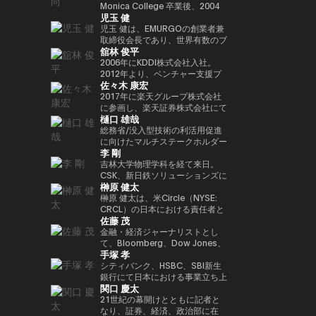
年以上にわたって経験してきまし
法人日本ブロックチェーン協会
ィ型ウォレットを次世代の金融イ
Playco の共同創業者兼社長を務
Monica College 卒業後、2004
講演者紹介向けにさらに自然で洗
以降、同大学の名門 Newhouse
Investment Partners を共同創業
ロックチェーンであり、国内
児玉 健
た。彼はテクノロジー業界でビジ
（JBA）代表理事を務める。 そ
ンフラとして進化させる役割を担
めるほか、渋谷区役所による取り
年に株式会社アットムービーに入
練された日本語版にも整えられま
School of Public
した。 また、デジタル資産の担
Web3インフラの要石となった
ネス戦略をリードする確かな実績
の他にも、ISO/TC307国内審議
い、その未来を形作っている。
組みである Shibuya Startup
社。同年に取締役に就任し、映
児玉 健は、EMURGOの創業者兼
す。
Communications のアドバイザ
保管理およびカストディサービス
Astar Networkを牽引したことで
を築いています。 Terence Ng
委員会Committee会員、防衛省
Support のアドバイザー、さら
画・テレビドラマのプロデュース
取締役会長であり、世界有数のブ
リーボードメンバーも務めてい
を提供する Copper において
その名を世界に広めた。また、キ
舘林 俊平
は、シンガポールの南洋理工大学
オピニオンリーダーなども務め、
に X&KSK のパートナーとして、
や新規事業の立ち上げを担当。
ロックチェーンプラットフォーム
る。 さらにターピンは、プエル
は、APAC 地域の収益統括責任者
ャリアにおける重要なマイルスト
でビジネス学の学士号を取得しま
創業以来掲げるbitFlyerのミッシ
グローバル展開が期待される有望
2007年に株式会社gumiを設立
であるCardanoの共同創業者の
2006年にKDDI株式会社入社。
トリコにおけるビットコインおよ
（Head of Revenue APAC）を務
ーンとして、ソニーグループとの
した。彼は現在、シンガポールを
ョンである「ブロックチェーンで
な日本のスタートアップへの投資
し、代表取締役社長に就任。
一人です。暗号資産およびブロッ
2012年より、ベンチャー支援プ
び暗号資産コミュニティの先駆者
め、同社のアジア太平洋地域にお
連携のもと、Sony Block
佐々木 康宏
拠点としており、ブロックチェー
世界を簡単に。」の実現に向け、
も行っています。 60社以上に投
2021年に同社を退任し、同年に
クチェーン分野において10年以
ログラムKDDI∞Laboやベンチャ
とも見なされており、2016年初
ける事業成長を牽引した。
Solutions Labsと共同開発した
ンとAI技術の熱心なファンです。
様々な場面でweb3業界の発展に
資するエンジェル投資家としても
株式会社Thirdverseと2019年に
上にわたり豊富な経験と先見性を
ー投資ファンド、 KDDI Open
2017年に楽天グループ株式会社
頭にはこの分野において初の投資
イーサリアムレイヤー2ブロック
向け意欲的に活動中。
活躍しており、特に Zynga の共
共同創業した株式会社フィナンシ
培い、グローバルな視点で業界の
Innovation Fundに関わり、主に
に参画し、楽天証券株式会社にて
家向け優遇認定（Investor
チェーン「Soneium（ソニュー
樋口 雄哉
同創業者として広く知られていま
ェの代表取締役CEOに就任。著
発展を牽引してきました。ブロッ
スポーツ、エンタメ、XR、
IT本部部長、フィンテック本部副
Decree）を受けている。
ム）」が挙げられる。この取り組
す。2021年には Business
書に『メタバースとWeb3』（エ
クチェーン技術を通じて「信頼」
Web3領域での出資やアライアン
本部長を経て2018年9月より現
総務省/没入型技術の利活用促進
みは、日本のブロックチェーン技
Insider により「Top 100 Seed
ムディエヌコーポレーション）が
と「価値」の概念を再定義し、次
スを担当。 2025年4月より現
職。現在、国内暗号資産業界全体
に向けたマルチステークホルダー
術を、コンシューマー向けエンタ
李 剛
Investors」の一人に選出されま
ある。
世代の金融イノベーションを創出
職。
のセキュリティレベル向上に貢献
連携会合構成員大学卒業後カード
ーテインメント、AI、そしてマス
した。
することを使命としています。
するため、多岐にわたる施策を推
会社に就職。2006年にヤフーに
吉林大学物理学科を経て来日。
アダプション（大衆への普及）が
現在はシンガポールを拠点に
進中。JPCrypto-ISAC 代表理
転職し、メディアや広告領域の事
CSK、新日鉄ソリューションズに
交差する領域へと位置づけるもの
榊原 健太
EMURGOを率い、グローバルな
事、JCBAセキュリティ・システ
業戦略策定、決済/銀行サービス
てCiscoネットワークの設計・構
である。 トークン化されたデジ
金融バリューチェーンの構築を推
ム部会長。東京工業大学大学院卒
責任者を経験。 ジャパンネット
築を担当する。2009年ネットス
榊原 健太は、米Circle（NYSE:
タル資産や金融領域においては、
進するとともに、テクノロジーお
業。
銀行（現PayPay銀行）に出向
ターズを創業、代表取締役社長
CRCL）の日本における責任者と
SBIホールディングスとの戦略的
佐藤 茂
よびイノベーション領域への投資
し、商流ファイナンスサービス立
CEOに就任。創業当時から国際
して、日本における事業戦略およ
提携を推進。法令に準拠した日本
に特化したベンチャーキャピタル
ち上げ、事業統括、マーケティン
通信のゲートウェイ事業に着目
び市場開発を統括。国内パートナ
金融・経済ジャーナリストとし
円ステーブルコインの発行や、ト
ファンド Taisu Ventures の投資
グ事業に従事。 また、メガバン
し、決済×テクノロジーの力で市
ーシップの構築やエコシステム拡
て、Bloomberg、Dow Jones、
ークン化された株式および現実資
手塚 孝
委員会メンバーも務めています。
クとヤフーとのデジタルマーケテ
場の創造と行動の革新に取り組ん
大を推進し、日本の新たな規制枠
S&P Globalで約18年にわたり、
産（RWA）に最適化されたブロ
ィング子会社(JV)の取締役を担
でいる。
組みのもとで初めて認可されたス
金融市場およびコモディティ分野
シティバンク、HSBC、SBI新生
ックチェーンの開発など、革新的
当。 その後DeNA、
テーブルコインであるUSDCの国
を取材。CoinDesk Japanの創設
銀行にて日本における事業立ち上
なインフラ整備を進めている。
関口 慶太
MobilityTechnologies（現GO）
内展開を主導した。 Circle参画以
メンバーとして立ち上げに関わ
げや金融ITプロジェクト推進に従
にてMaaS事業に従事し、GO立
前は、Google Paymentsにてパ
り、4年間編集長を務めた。2025
事。その後Google Japanにて営
21世紀の幕開けとともに記者と
ち上げフェーズに参画。複数のプ
ートナーシップおよび事業開発の
年1月にSuperteam Japanに事
業統括、ByteDance(TikTok)では
なり、証券、経済、政治部に在