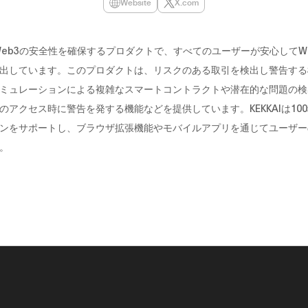
Website
X.com
は、Web3の安全性を確保するプロダクトで、すべてのユーザーが安心してW
出しています。このプロダクトは、リスクのある取引を検出し警告する
ミュレーションによる複雑なスマートコントラクトや潜在的な問題の検
のアクセス時に警告を発する機能などを提供しています。KEKKAIは10
ンをサポートし、ブラウザ拡張機能やモバイルアプリを通じてユーザーの
。