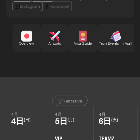
Instagram
Facebook
B
Overview
Airports
Visa Guide
Tech Events in April
Tentative
4月
4月
4月
4日
5日
6日
(日)
(月)
(火)
VIP
TEAMZ