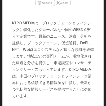
民主党設立
Website
X.com
3(2021)
得て5期目当
院選で89
2025.05.
年8月 大蔵
KTRO MEDIAは、ブロックチェーンとフィンテ
月~199
ックに特化したグローバルな中国のWEB3メデ
課) 200
取引等監視委
ィア企業です。最新のニュース、洞察、分析を
月 国税庁 
月~200
提供し、ブロックチェーン、仮想通貨、DeFi、
臣秘書専門官
財務省主
NFT、Web3エコシステムなど様々な領域を網羅
します。地域ごとの専門チームが、現地化され
た報道と分析を提供し、市場調査やコンサルテ
ィングサービスも行っています。KTRO MEDIA
は、中国のブロックチェーンとフィンテック業
界における信頼できる情報源を目指し、最新か
つ包括的な情報サービスを提供することに努め
ています。