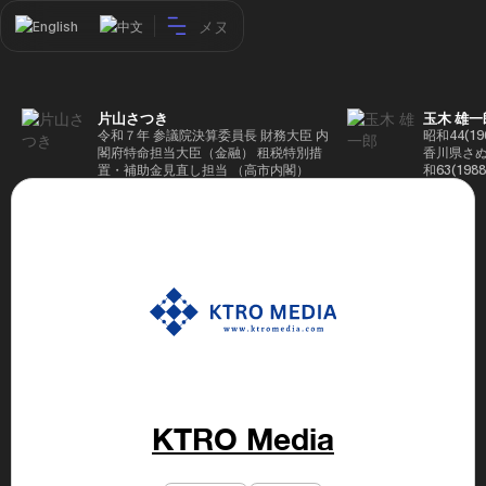
メヌ
English
中文
片山さつき
玉木 雄一
令和７年 参議院決算委員長 財務大臣 内
昭和44(1
閣府特命担当大臣（金融） 租税特別措
香川県さぬ
置・補助金見直し担当 （高市内閣）
和63(19
5(199
蔵省入省 ※
ード大学大
了 平成17
44回衆院
も惜敗 平成
活を経て、
得て初当選 
選で79,1
26(2014
得て3期目当
代表選に出
成29(201
を得て4期
KTRO Media
区) 希望
党代表(11
主党共同代
(9月~) 