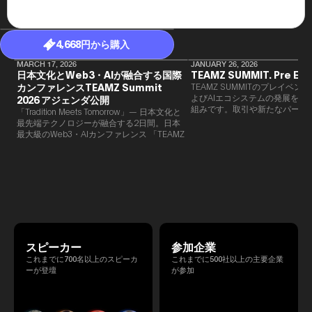
4,668円から購入
MARCH 17, 2026
JANUARY 26, 2026
日本文化とWeb3・AIが融合する国際
TEAMZ SUMMIT. Pre Eve
カンファレンスTEAMZ Summit
TEAMZ SUMMITのプレイベン
よびAIエコシステムの発展を目
2026 アジェンダ公開
組みです。​取引や新たなパート
「Tradition Meets Tomorrow」— 日本文化と
90％以上が対面で生まれること
最先端テクノロジーが融合する2日間。日本
TEAMZでは本イベント前に定
最大級のWeb3・AIカンファレンス 「TEAMZ
を開催し、リラックスした雰囲
Summit 2026」 が、2026年4月7日・8日に
高いネットワーキングを促進し
東京・八芳園にて開催されます。今年のテー
マは 「Tradition Meets Tomorrow」。日本の
伝統文化と最先端のテクノロジーが融合す
る、特別な2日間となります。このたび、公
式アジェンダが公開されました。（※登壇者
のスケジュール等の都合により、開催までに
内容が変更となる可能性があります。）
スピーカー
参加企業
これまでに700名以上のスピーカ
これまでに500社以上の主要企業
ーが登壇
が参加