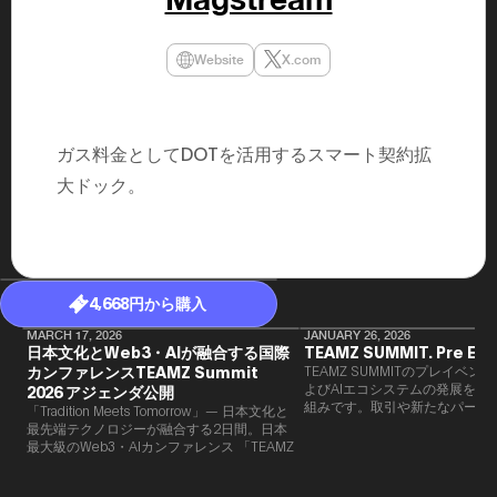
民主党設立
3(2021)
得て5期目当
Website
X.com
院選で89
2025.05.
年8月 大蔵
月~199
課) 200
ガス料金としてDOTを活用するスマート契約拡
取引等監視委
月 国税庁 
大ドック。
月~200
臣秘書専門官
財務省主
4,668円から購入
MARCH 17, 2026
JANUARY 26, 2026
日本文化とWeb3・AIが融合する国際
TEAMZ SUMMIT. Pre Eve
カンファレンスTEAMZ Summit
TEAMZ SUMMITのプレイベン
よびAIエコシステムの発展を目
2026 アジェンダ公開
組みです。​取引や新たなパート
「Tradition Meets Tomorrow」— 日本文化と
90％以上が対面で生まれること
最先端テクノロジーが融合する2日間。日本
TEAMZでは本イベント前に定
最大級のWeb3・AIカンファレンス 「TEAMZ
を開催し、リラックスした雰囲
Summit 2026」 が、2026年4月7日・8日に
高いネットワーキングを促進し
東京・八芳園にて開催されます。今年のテー