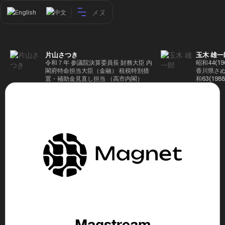
メヌ
English
中文
片山さつき
玉木 雄一
令和７年 参議院決算委員長 財務大臣 内
昭和44(1
閣府特命担当大臣（金融） 租税特別措
香川県さぬ
置・補助金見直し担当 （高市内閣）
和63(19
5(199
蔵省入省 ※
ード大学大
了 平成17
44回衆院
も惜敗 平成
活を経て、
得て初当選 
選で79,1
26(2014
得て3期目当
代表選に出
成29(201
を得て4期
区) 希望
党代表(11
主党共同代
Magstream
(9月~) 