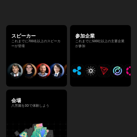
マは 「Tradition Meets Tomorrow」。日本の
伝統文化と最先端のテクノロジーが融合す
る、特別な2日間となります。このたび、公
式アジェンダが公開されました。（※登壇者
のスケジュール等の都合により、開催までに
内容が変更となる可能性があります。）
スピーカー
参加企業
これまでに700名以上のスピーカ
これまでに500社以上の主要企業
ーが登壇
が参加
会場
八芳園を3Dで体験しよう