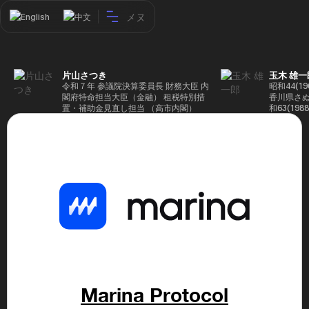
メヌ
English
中文
片山さつき
玉木 雄一
令和７年 参議院決算委員長 財務大臣 内
昭和44(1
閣府特命担当大臣（金融） 租税特別措
香川県さぬ
置・補助金見直し担当 （高市内閣）
和63(19
5(199
蔵省入省 ※
ード大学大
了 平成17
44回衆院
も惜敗 平成
活を経て、
得て初当選 
選で79,1
26(2014
得て3期目当
代表選に出
成29(201
を得て4期
区) 希望
党代表(11
Marina Protocol
主党共同代
(9月~) 