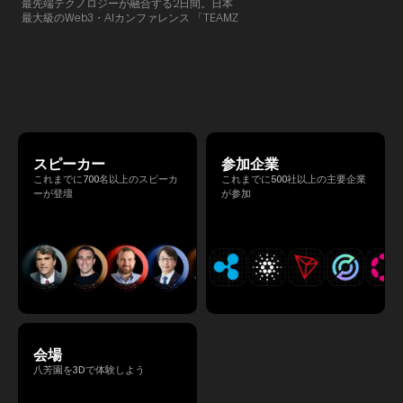
最先端テクノロジーが融合する2日間。日本
TEAMZでは本イベント前に定
最大級のWeb3・AIカンファレンス 「TEAMZ
を開催し、リラックスした雰囲
Summit 2026」 が、2026年4月7日・8日に
高いネットワーキングを促進し
東京・八芳園にて開催されます。今年のテー
マは 「Tradition Meets Tomorrow」。日本の
伝統文化と最先端のテクノロジーが融合す
る、特別な2日間となります。このたび、公
式アジェンダが公開されました。（※登壇者
のスケジュール等の都合により、開催までに
内容が変更となる可能性があります。）
スピーカー
参加企業
これまでに700名以上のスピーカ
これまでに500社以上の主要企業
ーが登壇
が参加
会場
八芳園を3Dで体験しよう