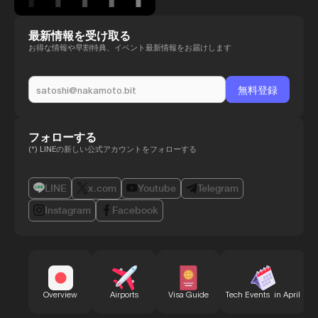
最新情報を受け取る
お得な情報や早割特典、イベント最新情報をお届けします
フォローする
(*) LINEの新しい公式アカウントをフォローする
LINE
x.com
Youtube
Telegram
Instagram
Facebook
B
Overview
Airports
Visa Guide
Tech Events in April