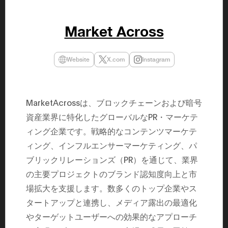
民主党設立
3(2021)
得て5期目当
Market Across
院選で89
2025.05.
年8月 大蔵
月~199
Website
X.com
Instagram
課) 200
取引等監視委
月 国税庁 
月~200
臣秘書専門官
MarketAcrossは、ブロックチェーンおよび暗号
財務省主
資産業界に特化したグローバルなPR・マーケテ
ィング企業です。戦略的なコンテンツマーケテ
ィング、インフルエンサーマーケティング、パ
ブリックリレーションズ（PR）を通じて、業界
の主要プロジェクトのブランド認知度向上と市
場拡大を支援します。数多くのトップ企業やス
タートアップと連携し、メディア露出の最適化
やターゲットユーザーへの効果的なアプローチ