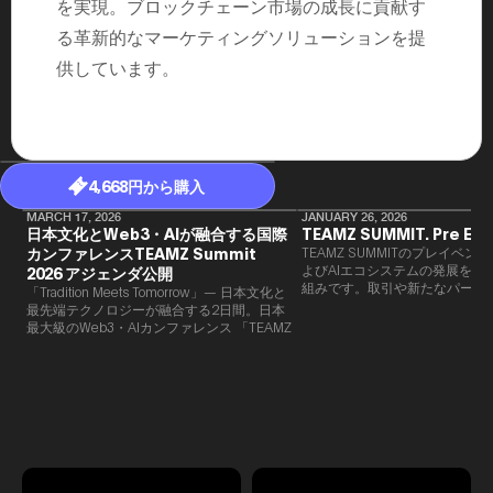
を実現。ブロックチェーン市場の成長に貢献す
る革新的なマーケティングソリューションを提
供しています。
4,668円から購入
MARCH 17, 2026
JANUARY 26, 2026
日本文化とWeb3・AIが融合する国際
TEAMZ SUMMIT. Pre Eve
カンファレンスTEAMZ Summit
TEAMZ SUMMITのプレイベン
よびAIエコシステムの発展を目
2026 アジェンダ公開
組みです。​取引や新たなパート
「Tradition Meets Tomorrow」— 日本文化と
90％以上が対面で生まれること
最先端テクノロジーが融合する2日間。日本
TEAMZでは本イベント前に定
最大級のWeb3・AIカンファレンス 「TEAMZ
を開催し、リラックスした雰囲
Summit 2026」 が、2026年4月7日・8日に
高いネットワーキングを促進し
東京・八芳園にて開催されます。今年のテー
マは 「Tradition Meets Tomorrow」。日本の
伝統文化と最先端のテクノロジーが融合す
る、特別な2日間となります。このたび、公
式アジェンダが公開されました。（※登壇者
のスケジュール等の都合により、開催までに
内容が変更となる可能性があります。）