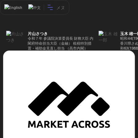
メヌ
English
中文
片山さつき
玉木 雄一
令和７年 参議院決算委員長 財務大臣 内
昭和44(1
閣府特命担当大臣（金融） 租税特別措
香川県さぬ
置・補助金見直し担当 （高市内閣）
和63(19
5(199
蔵省入省 ※
ード大学大
了 平成17
44回衆院
も惜敗 平成
活を経て、
得て初当選 
選で79,1
26(2014
得て3期目当
代表選に出
成29(201
を得て4期
区) 希望
党代表(11
主党共同代
(9月~) 