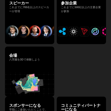
スピーカー
参加企業
これまでに700名以上のスピーカ
これまでに500社以上の主要企業
ーが登壇
が参加
会場
八芳園を3Dで体験しよう
スポンサーになる
コミュニティパートナ
ーになる
早期にご参加いただくことで、