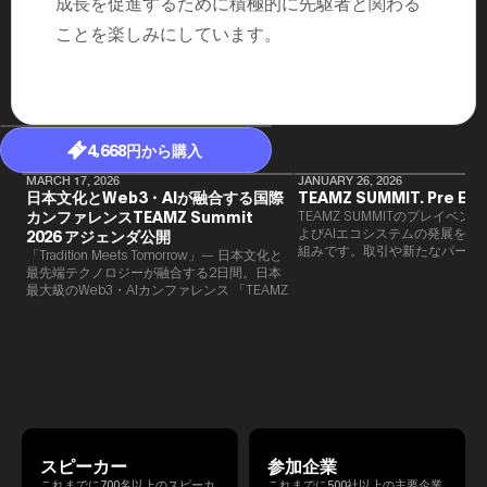
成長を促進するために積極的に先駆者と関わる
ことを楽しみにしています。
4,668円から購入
MARCH 17, 2026
JANUARY 26, 2026
日本文化とWeb3・AIが融合する国際
TEAMZ SUMMIT. Pre Eve
カンファレンスTEAMZ Summit
TEAMZ SUMMITのプレイベン
よびAIエコシステムの発展を目
2026 アジェンダ公開
組みです。​取引や新たなパート
「Tradition Meets Tomorrow」— 日本文化と
90％以上が対面で生まれること
最先端テクノロジーが融合する2日間。日本
TEAMZでは本イベント前に定
最大級のWeb3・AIカンファレンス 「TEAMZ
を開催し、リラックスした雰囲
Summit 2026」 が、2026年4月7日・8日に
高いネットワーキングを促進し
東京・八芳園にて開催されます。今年のテー
マは 「Tradition Meets Tomorrow」。日本の
伝統文化と最先端のテクノロジーが融合す
る、特別な2日間となります。このたび、公
式アジェンダが公開されました。（※登壇者
のスケジュール等の都合により、開催までに
内容が変更となる可能性があります。）
スピーカー
参加企業
これまでに700名以上のスピーカ
これまでに500社以上の主要企業