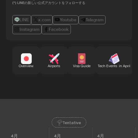
(*) LINEの新しい公式アカウントをフォローする
LINE
x.com
Youtube
Telegram
Instagram
Facebook
B
Overview
Airports
Visa Guide
Tech Events in April
Tentative
4月
4月
4月