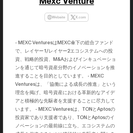
Mexc Venture
民主党設立
3(2021)
得て5期目当
Website
X.com
院選で89
2025.05.
年8月 大蔵
月~199
課) 200
- MEXC VenturesはMEXC傘下の総合ファンド
取引等監視委
月 国税庁 
で、レイヤー1/レイヤー2エコシステムへの投
月~200
臣秘書専門官
資、戦略的投資、M&Aおよびインキュベーショ
財務省主
ンを通じて暗号資産分野のイノベーションを推
進することを目的としています。 - MEXC
Venturesは、「協働による成長の推進」という
理念を掲げ、暗号資産における革新的なアイデ
アと積極的な先駆者を支援することに尽力して
います。 - MEXC Venturesは、TONとAptosの
投資家であり支援者であり、TONとAptosのイ
ノベーションの最前線に立ち、エコシステムの