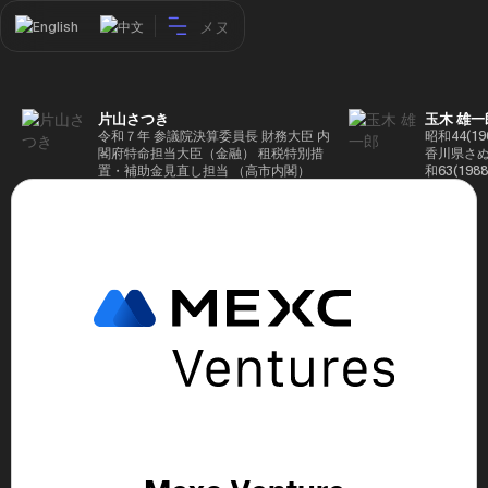
メヌ
English
中文
片山さつき
玉木 雄一
令和７年 参議院決算委員長 財務大臣 内
昭和44(1
閣府特命担当大臣（金融） 租税特別措
香川県さぬ
置・補助金見直し担当 （高市内閣）
和63(19
5(199
蔵省入省 ※
ード大学大
了 平成17
44回衆院
も惜敗 平成
活を経て、
得て初当選 
選で79,1
26(2014
得て3期目当
代表選に出
成29(201
を得て4期
区) 希望
党代表(11
主党共同代
(9月~) 