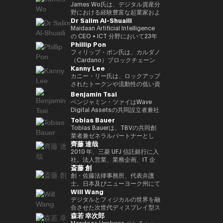
す。 さらにWeb3隣接領域では、
世界資産（RWA）フレームワー
ダーとして、世界各地のイベント
クノロジープラットフォームへと
CEOとして、分散型エコシステ
Commodities Ltd COO、本店
James Wo氏は、デジタル資産分
マレーシアのネオバンク（買収済
ク、ブロックチェーンを活用した
に招待されています。彼女の
進化を進めています。 また、AI
ムへの強いコミットメントのも
商品市場部長、デジタルアセット
野における経験豊富な起業家およ
Dr Salim Al-Shuaili
み）およびeウォレットを共同創
投資プラットフォーム、そして進
Twitterフォロワーは20万人以上
時代に向けた新たな金融プラット
と、3年以内に100社以上のブロ
マーケッツ 常勤取締役、三井物
び投資家であり、2015年にDFG
業。加えて、複数の新興企業にお
化するWeb3エコシステムへの機
にのぼり、「アジア発のグローバ
フォーム「Neo Crypto Bank」
ックチェーン・スタートアップへ
産デジタルコモディティーズ 代
を設立し、10億ドル以上の運用
Maidaan Artificial Intelligence
いて、フィンテック、メドテッ
関投資家向け参入経路などを含ん
ル女性クリプトリーダー」と称さ
の構想を推進しており、暗号資産
の投資を目標に掲げている。 こ
表取締役社長、三井物産コーポレ
資産を統括しています。
の CEO • ICT 分野において23年
Phillip Pon
ク、AIベンチャーなどで戦略アド
でいます。 またハムゼは、国際
れています。 また、ジェンダー
トレジャリー管理、レンディング
れまでの投資ポートフォリオに
ートディベロップメント本部 理
Ledger、Coinlist、Circle、
以上の経験を有し、ICT（AI・DX
バイザーとして要職を歴任してい
的なフィンテックおよびWeb3分
平等の強い提唱者でもあり、
インフラ、プログラマブル金融ア
は、Mysten Labs（Sui）、
事を経て2023年12月に三井物産
ChainSafeなどの企業への初期投
における技術導入）分野の博士号
フィリップ・ポン氏は、カルダノ
ます。
野の議論にも積極的に参加し、グ
NGO「Women Who Crypto」
プリケーションの統合を目指して
Gunzilla、Peaq Network をはじ
を退社し、現職。グローバルなコ
資家でもあります。 また、
（PhD）を取得 • グローバル AI
（Cardano）ブロックチェーン
Kanny Lee
ローバル資本市場の将来の構造
を設立しました。
います。 AIエージェントが経済
め、300を超えるプロジェクトが
モディティトレーディングに精
PolkadotおよびKusama
アンバサダー（Global Council
の共同創設組織の一つである
や、規制された金融システムへの
活動に参加する未来を見据え、ブ
含まれており、変革的テクノロジ
通。
Networkの初期投資家かつ支援
of Responsible AI／米国） • 国
EMURGO のCEOです。
カニー・リー氏は、ロックアップ
ブロックチェーン技術の統合につ
ロックチェーンを基盤とした次世
ーを見抜く鋭い洞察力を示してい
者としても知られており、資本配
際グローバル ICT 連盟
EMURGOは、ブロックチェーン
されたトークンや流動性の低い資
いて定期的に見解を発信していま
代金融インフラの構築に取り組ん
る。 資金提供にとどまらず、
分や寄付、パラチェーンオークシ
（IFCGICT／国連・米国）プロ
技術および資産のトークン化の商
産の二次取引を可能にする分散型
Benjamin Tsai
す。
でいます。
Budki は World Economic
ョンへの積極的な支援を通じて、
フェッショナル会員 • ITU 認定 AI
業的普及を推進しています。
マーケットプレイス
ベンジャミン・ツァイはWave
Forum や Binance Blockchain
エコシステムへの多大な貢献を続
監査人（Certified AI Auditor） •
CEOとして、フィリップ氏は
SecondSwap の創設者兼CEOで
Digital Assetsの共同設立者兼社
Week などの国際的なイベントで
けています。
World AI Council（カナダ）認定
EMURGOの戦略的方向性および
す。 CEOとしてカニー氏は、
長であり、同社はSEC（米国証券
Tobias Bauer
登壇する世界的に評価の高いスピ
チーフ AI オフィサー（Chief AI
グローバルオペレーション全体を
SecondSwapの戦略的ビジョン
取引委員会）に登録されたデジタ
Tobias Bauerは、TBVの共同創
ーカーでもある。市場動向やブロ
Officer） • Gulf College 理事会
統括し、投資、パートナーシッ
とプロダクト開発の実行を統括
ルアセット管理会社です。彼は同
業者兼ゼネラルパートナーとし
ックチェーンの普及に関する彼の
（Board of Trustees）メンバー
プ、インフラ開発を通じて、従来
し、Web3市場における持続可能
社で製品開発と取引を監督してい
齊藤 達哉
て、トップクラスのスタートアッ
見解は、The Times、
• オマーン商工会議所 デジタル経
の金融とブロックチェーンをつな
な流動性とアクセシビリティを高
ます。三か国語を操り、仮想通貨
プへの投資やベンチャービルディ
2010 年、三菱 UFJ 信託銀行に入
CoinDesk、Entrepreneur
済・AI 委員会メンバー •
ぐ取り組みを主導しています。
めるためのイノベーションを推進
のネイティブスピーカーであり、
ングを行っています。過去には
社。法人営業、業務企画、IT 企
Middle East といった主要メディ
GCC（湾岸協力会議）AI プロジ
しています。
また伝統的な金融分野のベテラン
斎藤 創
Blockchain Founders Fundのパ
画を経て、2016 年に FinTech 推
アからも注目を集めている。 ま
ェクトおよび AI 国際アワード審
でもあります。ベンは、シンガポ
ートナーを務め、75Mドルのファ
進室設立、1 人目の専任担当とし
創・佐藤法律事務所、代表弁護
た、ソーシャルメディアでの積極
査委員メンバー • 大学および学術
ールのメリルリンチ・コモディテ
ンドを立ち上げ、150以上のスタ
て三菱 UFJ 信託銀行のデジタル
士。日本及びニューヨーク州にて
的な発信を通じて、その影響力を
アドバイザリーボードメンバー
ィーズで15年以上にわたりシニ
Will Wang
ートアップに投資しました。ま
戦略を企画・推進。“シリアルイ
弁護士資格。東京大学法学部、ニ
さらに拡大。短期的な利益よりも
（SQU、AOU、Sohar
アリーダーシップの経験を積み、
た、Consensusや香港フィンテ
ントレプレナー(連続社内起業
ューヨーク大学ロースクール卒。
デジタルとフィジカルの世界を融
Web3 の長期的な可能性を重視
University） • Global CIO
同社のCEOを務めました。ま
ックウィークなど300以上の
家)”として、情報銀行基盤
西村あさひ法律事務所にて主とし
合させた次世代ディスプレイ型ス
し、世界の在り方を再定義するス
Summit（タイ、2022年）にて
た、アライアンス・バーンスタイ
森若 幸次郎
Web3・テック会議で講演経験が
「Dprime」、デジタル証券基盤
て金融分野（証券化、ファンド、
マートグラスを開発する企業
タートアップへの投資を推進して
Digital Transformation
ンでは、東京、香港、シンガポー
あります。彼はこれまで15都市9
「Progmat」、ステーブルコイ
デリバティブ等）を取り扱った
Even Realities の創業者兼CEO
Mendoza Ventures ベンチャー