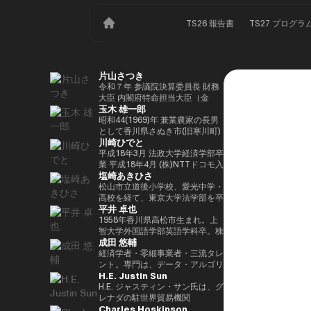
TS26 報告書
TS27 プログラ
片山さつき
令和７年 参議院決算委員長 財務
大臣 内閣府特命担当大臣（金
玉木 雄一郎
融） 租税特別措置・補助金見直
し担当 （高市内閣）
昭和44(1969)年 兼業農家の長男
として香川県さぬき市(旧寒川町)
川崎ひでと
に生まれる 昭和63(1988)年 高松
高校卒業 平成5(1993)年 東京大
平成18年3月 法政大学経済学部卒
学法学部卒業、同年大蔵省入省
業 平成18年4月 (株)NTTドコモ入
塩崎あきひさ
※1 平成9(1997)年 米国ハーバー
社 平成29年8月 衆議院議員川崎
ド大学大学院(ケネディースクー
二郎秘書 令和3年10月 第49回衆
松山市立道後小学校、愛光中学・
ル)修了 平成17(2005)年 財務省を
議院議員総選挙において初当選
高校を経て、東京大学法学部を卒
平井 卓也
退職し、第44回衆院選に立候
令和6年10月 第50回衆議院議員
業後、長島・大野・常松法律事務
補。70,177票を得るも惜敗 平成
総選挙において2期目の当選 令和
所のパートナー弁護士。 2021
1958年香川県高松市生まれ。上
21(2009)年 4年間の浪人生活を経
6年11月 総務大臣政務官（第二次
年、衆議院総選挙（愛媛1区）に
智大学外国語学部英語学科卒。株
成田 悠輔
て、第45回衆院選で109,863票を
石破内閣） 令和7年10月 デジタ
て初当選。元厚労大臣政務官。党
式会社電通、西日本放送代表取締
得て初当選 平成24(2012)年 第46
ル大臣政務官、内閣府大臣政務官
内では、副幹事長を経験した後、
役社長等を経て、2000年、第42
経済学者・零細事業者・三流タレ
回衆院選で79,153票を得て2期目
（第1次高市内閣） 令和8年2月
国会対策副委員長に就任。インテ
回衆議院選挙で初当選。以来、連
ント。専門は、データ・アルゴリ
H.E. Justin Sun
当選 平成26(2014)年 第47回衆院
デジタル大臣政務官、内閣府大臣
リジェンス戦略本部、科学技術イ
続10回当選。自民党経産・総務
ズム・ポエム・思想を組み合わせ
選で78,797票を得て3期目当選 平
政務官（第2次高市内閣）
ノベーション戦略本部、AI・
部会長、政務調査会副会長、内閣
たビジネスと公共政策の想像とデ
H.E. ジャスティン・サン氏は、グ
成28(2016)年 民進党代表選に出
Web3小委員会の各事務局長。
府（IT担当）大臣政務官、国土交
ザイン。多分野の学術誌・学会に
レナダの駐世界貿易機関
Charles Hoskinson
馬。党幹事長代理を拝命 平成
通副大臣、内閣常任委員長等を歴
研究を発表、多くの企業や自治体
（WTO）大使および元常駐代表