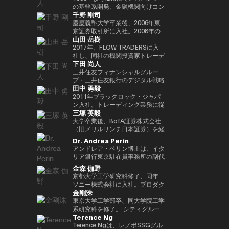
Outblazeを設立しました。2009
『２０３５ １０年後のニッポ
JPMorganのブロックチェーン部
あり、各サイクルの高値でビット
究科CARF招聘研究員。 訳書に
を中心にスタートアップ出資と事
の基幹系開発、金融機関向けコン
千野 剛司
年にはOutblazeのメッセージン
ン ホリエモンの未来予測大全』
門であるKinexysに所属し、JPM
コインを売却し、底値でより多く
『ビットコインとブロックチェー
業開発の責任者を担う。MUIP参
サル業務に従事。 Microsoftを経
グ事業をIBMに売却し、その後
など
CoinやTokenized Depositsなど
を買い戻すという投資仮説を掲げ
ン：暗号通貨を支える技術』
画以前は独立系VCのGlobal
てMUFGのイノベーション事業に
慶應義塾大学卒業後、2006年東
Outblazeを、デジタルエンター
のプロダクト推進を担当していま
ている。 ターピンは35年以上に
（NTT出版）、『マスタリン
Brainにて、国内外スタートアッ
参画しDXプロジェクトをリー
京証券取引所に入社。2008年の
山田 岳樹
テインメント分野のサービスや製
した。
わたり連続起業家および投資家と
グ・イーサリアム ―スマートコ
プ投資やCVCの運営に従事。そ
ド。 auフィナンシャルホールデ
金融危機以降、債務不履行管理プ
品を開発するプロジェクトや企業
して活躍してきた、極めて経験豊
ントラクトとDAppの構築』（オ
れ以前はソニーにて、技術投資や
ィングスにて執行役員チーフデジ
ロセスの改良プロジェクトに参画
2017年、FLOW TRADERSに入
を育成するインキュベーターへと
富なエグゼクティブであり、数多
ライリージャパン）など。共著に
JV設立等の新規事業プロジェク
タルオフィサー兼IT統括部長、
し、日本証券クリアリング機構に
社し、同社の機関投資家トレーデ
下田 尚人
転換しました。そのインキュベー
くの成功したイグジットを実現し
『Web3の未解決問題』（日経
トのファイナンス、またリテール
Microsoftで業務執行役員 金融イ
てOTCデリバティブ（クレジッ
ィング部門にて、シンガポールお
ト企業のひとつが、2014年に設
てきた。その実績を背景に、プエ
BP）、『Web3・暗号資産 13
エナジー事業のカテゴリー責任者
ノベーション本部長を務めた後、
ト・デフォルト・スワップおよび
よび香港支社を拠点にアジアの機
三井住友フィナンシャルグルー
立されたAnimoca Brandsです。
ルトリコを拠点とするファミリー
人の未来予測』（朝日新聞出
として、海外事業を運営。
現職。 一般社団法人
金利スワップ）の清算プロジェク
関投資家とのブロック取引を担
プ・三井住友銀行のデジタル戦略
田中 勇毅
2017年には、従来の教育システ
オフィス Transform Capital を
版）。
FINOVATORS設立。2021年より
トを主導するとともに、日本取引
当。ETFを中心に外国債券や暗号
部 部長。デジタルアセットに関
ムではあまり重視されてこなかっ
設立している。 また、ビットコ
日本ブロックチェーン協会理事就
所グループの清算決済分野の経営
資産を含む幅広いプロダクトにお
するSMBCグループの取り組みを
2011年ブラックロック・ジャパ
た発散的思考やデザイン思考など
インの初期投資家かつ思想的リー
任。同志社大卒、東大EMP第17
企画を担当。2016年より
いて機関投資家に流動性を提供す
取りまとめ。 2025年6月まで日
ン入社。トレーディング業務に従
三塚 英毅
のスキルを育む放課後型デジタル
ダー（thought leader）として
期修了。
PwCJapanのCEO Office（経営
る。また日本国内の証券会社、運
本銀行決済機構局参事役。決済機
事後、2024年3月よりブラックロ
ラボ、Dalton Learning Labを設
も知られ、Ethereum や Tether
企画）にて、リーダーシップチー
用会社、取引所・交換所、電子取
構局では、新しい技術を使った決
ック・グローバル・マーケッツ部
大学卒業後、BofA証券株式会社
立しました。また、テクノロジー
を含む主要ブロックチェーンプロ
ムの戦略的な議論をサポート。
引プラットフォームとのビジネス
済高度化プロジェクトの企画・推
長としてトレーディング、セキュ
（旧メリルリンチ日本証券）を経
における社会的意義のある課題を
ジェクトの初期マーケティングお
2018年7月、世界的な暗号資産取
開発を担当し、同社の日本関連の
進（Project Agora等）、AIの金
リティーズ・レンディング、キャ
て、BNPパリバ証券株式会社にて
Dr. Andrea Perin
研究するOutblazeのリサーチ部
よびアドバイザリーに関与した人
引所であるKrakenを運営する
ビジネス全般に携わる。 FLOW
融システムへの影響に関する国際
ッシュ・マネジメントを統括。ま
複数の役職を経た後、グローバル
アンドレア・ペリン博士は、イタ
門、ThinkBlazeの創設者でもあ
物である。こうした功績から、
Payward, Inc.（米国）に入社
TRADERSは東京証券取引所の
的検討等に従事。また、BIS決済
たデジタル戦略の分野においても
マーケッツ統括本部COOに就
リア銀行東京駐在員事務所の副代
ります。 2018年以降、Yat氏は
CNBC により「クリプト界のゴ
し、金融庁登録に貢献。2020年3
Best Market Makerとして毎年表
市場インフラ委員会（CPMI）、
日本にて従事。2025年1月よりグ
任。Web3企業の Animoca
表です。この職務において、日
金森 伽野
ゲーム業界におけるブロックチェ
ッドファーザー（the Godfather
月より同社日本代表就任。 2022
彰されるとともに、暗号資産等の
G7デジタル決済専門家グループ
ローバル・プロダクト・ソリュー
Brands 株式会社にて創業時より
本、韓国、台湾、オーストラリ
京都大学工学研究科修了、同年
ーンおよびNFT（非代替性トーク
of Crypto）」と称されている。
年7月Binance日本代表に就任。
デジタルアセットや海外の暗号資
（2023年共同議長）、金融安定
ション部を兼務し、同部内でトラ
COOとして参画した後、2024年
ア、ニュージーランドにおける経
ソニー株式会社に入社。プロダク
ン）の活用を早期から提唱してき
2013年には BitAngels を、2014
オックスフォード大学経営学修士
産ETFも積極的にマーケットメイ
委員会（FSB）イノベーションネ
ンジション・マネジメントを統
3月より現職。
済政策論議ならびにマクロ経済・
金剛洙
ト設計開発・商品企画・マーケテ
ました。これにより、ゲーマーは
年には BitAngels Fund 1 を共同
（MBA）修了。
クを行い、上場企業である同社は
ットワーク、BIS・中央銀行
括。
金融動向の分析を担当していま
ィング業務に従事。その後、ネッ
東京大学工学部卒、同大学院工学
ゲーム内資産やデータ、ひいては
設立。同ファンドは、イーサリア
伝統金融とデジタルアセット業界
CBDCグループなど、国際的な政
す。また、現地の金融・監督当
ト証券でフィンテック新規事業立
系研究科を修了。 シティグルー
価値そのものを真に所有できるよ
ムのクラウドセールにおいて、1
の懸け橋としての強みを持つ。
策協議体にも幅広く従事。 日本
局、機関投資家、ビジネスコミュ
Terence Ng
ち上げ、カスタマーエクスペリエ
プ証券株式会社に入社し、日本国
うになると考えられています。分
トークン30セントという価格で
銀行では、他に長崎支店長、香港
ニティとの対話を通じて、イタリ
ンス、CX戦略推進などを経験。
債・金利デリバティブのトレーデ
Terence Ngは、レノボSSGグル
散型アプリケーションとデジタル
100万ドルを投資したことで知ら
事務所長、金融機構局国際課長