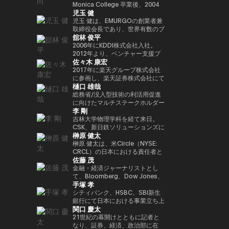
年以上にわたって経験してきまし
法人日本ブロックチェーン協会
ィ型ウォレットを次世代の金融イ
Playco の共同創業者兼社長を務
Monica College 卒業後、2004
講演者紹介向けにさらに自然で洗
以降、同大学の名門 Newhouse
Investment Partners を共同創業
ロックチェーンであり、国内
児玉 健
た。彼はテクノロジー業界でビジ
（JBA）代表理事を務める。 そ
ンフラとして進化させる役割を担
めるほか、渋谷区役所による取り
年に株式会社アットムービーに入
練された日本語版にも整えられま
School of Public
した。 また、デジタル資産の担
Web3インフラの要石となった
ネス戦略をリードする確かな実績
の他にも、ISO/TC307国内審議
い、その未来を形作っている。
組みである Shibuya Startup
社。同年に取締役に就任し、映
児玉 健は、EMURGOの創業者兼
す。
Communications のアドバイザ
保管理およびカストディサービス
Astar Networkを牽引したことで
を築いています。 Terence Ng
委員会Committee会員、防衛省
Support のアドバイザー、さら
画・テレビドラマのプロデュース
取締役会長であり、世界有数のブ
リーボードメンバーも務めてい
を提供する Copper において
その名を世界に広めた。また、キ
舘林 俊平
は、シンガポールの南洋理工大学
オピニオンリーダーなども務め、
に X&KSK のパートナーとして、
や新規事業の立ち上げを担当。
ロックチェーンプラットフォーム
る。 さらにターピンは、プエル
は、APAC 地域の収益統括責任者
ャリアにおける重要なマイルスト
でビジネス学の学士号を取得しま
創業以来掲げるbitFlyerのミッシ
グローバル展開が期待される有望
2007年に株式会社gumiを設立
であるCardanoの共同創業者の
2006年にKDDI株式会社入社。
トリコにおけるビットコインおよ
（Head of Revenue APAC）を務
ーンとして、ソニーグループとの
した。彼は現在、シンガポールを
ョンである「ブロックチェーンで
な日本のスタートアップへの投資
し、代表取締役社長に就任。
一人です。暗号資産およびブロッ
2012年より、ベンチャー支援プ
び暗号資産コミュニティの先駆者
め、同社のアジア太平洋地域にお
連携のもと、Sony Block
佐々木 康宏
拠点としており、ブロックチェー
世界を簡単に。」の実現に向け、
も行っています。 60社以上に投
2021年に同社を退任し、同年に
クチェーン分野において10年以
ログラムKDDI∞Laboやベンチャ
とも見なされており、2016年初
ける事業成長を牽引した。
Solutions Labsと共同開発した
ンとAI技術の熱心なファンです。
様々な場面でweb3業界の発展に
資するエンジェル投資家としても
株式会社Thirdverseと2019年に
上にわたり豊富な経験と先見性を
ー投資ファンド、 KDDI Open
2017年に楽天グループ株式会社
頭にはこの分野において初の投資
イーサリアムレイヤー2ブロック
向け意欲的に活動中。
活躍しており、特に Zynga の共
共同創業した株式会社フィナンシ
培い、グローバルな視点で業界の
Innovation Fundに関わり、主に
に参画し、楽天証券株式会社にて
家向け優遇認定（Investor
チェーン「Soneium（ソニュー
樋口 雄哉
同創業者として広く知られていま
ェの代表取締役CEOに就任。著
発展を牽引してきました。ブロッ
スポーツ、エンタメ、XR、
IT本部部長、フィンテック本部副
Decree）を受けている。
ム）」が挙げられる。この取り組
す。2021年には Business
書に『メタバースとWeb3』（エ
クチェーン技術を通じて「信頼」
Web3領域での出資やアライアン
本部長を経て2018年9月より現
総務省/没入型技術の利活用促進
みは、日本のブロックチェーン技
Insider により「Top 100 Seed
ムディエヌコーポレーション）が
と「価値」の概念を再定義し、次
スを担当。 2025年4月より現
職。現在、国内暗号資産業界全体
に向けたマルチステークホルダー
術を、コンシューマー向けエンタ
李 剛
Investors」の一人に選出されま
ある。
世代の金融イノベーションを創出
職。
のセキュリティレベル向上に貢献
連携会合構成員大学卒業後カード
ーテインメント、AI、そしてマス
した。
することを使命としています。
するため、多岐にわたる施策を推
会社に就職。2006年にヤフーに
吉林大学物理学科を経て来日。
アダプション（大衆への普及）が
現在はシンガポールを拠点に
進中。JPCrypto-ISAC 代表理
転職し、メディアや広告領域の事
CSK、新日鉄ソリューションズに
交差する領域へと位置づけるもの
榊原 健太
EMURGOを率い、グローバルな
事、JCBAセキュリティ・システ
業戦略策定、決済/銀行サービス
てCiscoネットワークの設計・構
である。 トークン化されたデジ
金融バリューチェーンの構築を推
ム部会長。東京工業大学大学院卒
責任者を経験。 ジャパンネット
築を担当する。2009年ネットス
榊原 健太は、米Circle（NYSE:
タル資産や金融領域においては、
進するとともに、テクノロジーお
業。
銀行（現PayPay銀行）に出向
ターズを創業、代表取締役社長
CRCL）の日本における責任者と
SBIホールディングスとの戦略的
佐藤 茂
よびイノベーション領域への投資
し、商流ファイナンスサービス立
CEOに就任。創業当時から国際
して、日本における事業戦略およ
提携を推進。法令に準拠した日本
に特化したベンチャーキャピタル
ち上げ、事業統括、マーケティン
通信のゲートウェイ事業に着目
び市場開発を統括。国内パートナ
金融・経済ジャーナリストとし
円ステーブルコインの発行や、ト
ファンド Taisu Ventures の投資
グ事業に従事。 また、メガバン
し、決済×テクノロジーの力で市
ーシップの構築やエコシステム拡
て、Bloomberg、Dow Jones、
ークン化された株式および現実資
手塚 孝
委員会メンバーも務めています。
クとヤフーとのデジタルマーケテ
場の創造と行動の革新に取り組ん
大を推進し、日本の新たな規制枠
S&P Globalで約18年にわたり、
産（RWA）に最適化されたブロ
ィング子会社(JV)の取締役を担
でいる。
組みのもとで初めて認可されたス
金融市場およびコモディティ分野
シティバンク、HSBC、SBI新生
ックチェーンの開発など、革新的
当。 その後DeNA、
テーブルコインであるUSDCの国
を取材。CoinDesk Japanの創設
銀行にて日本における事業立ち上
なインフラ整備を進めている。
関口 慶太
MobilityTechnologies（現GO）
内展開を主導した。 Circle参画以
メンバーとして立ち上げに関わ
げや金融ITプロジェクト推進に従
にてMaaS事業に従事し、GO立
前は、Google Paymentsにてパ
り、4年間編集長を務めた。2025
事。その後Google Japanにて営
21世紀の幕開けとともに記者と
ち上げフェーズに参画。複数のプ
ートナーシップおよび事業開発の
年1月にSuperteam Japanに事
業統括、ByteDance(TikTok)では
なり、証券、経済、政治部に在