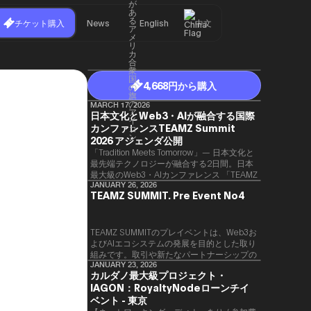
チケット購入
News
English
中文
4,668円から購入
MARCH 17, 2026
日本文化とWeb3・AIが融合する国際
カンファレンスTEAMZ Summit
2026 アジェンダ公開
「Tradition Meets Tomorrow」— 日本文化と
最先端テクノロジーが融合する2日間。日本
最大級のWeb3・AIカンファレンス 「TEAMZ
Summit 2026」 が、2026年4月7日・8日に
JANUARY 26, 2026
TEAMZ SUMMIT. Pre Event No4
東京・八芳園にて開催されます。今年のテー
マは 「Tradition Meets Tomorrow」。日本の
伝統文化と最先端のテクノロジーが融合す
る、特別な2日間となります。このたび、公
TEAMZ SUMMITのプレイベントは、Web3お
式アジェンダが公開されました。（※登壇者
よびAIエコシステムの発展を目的とした取り
のスケジュール等の都合により、開催までに
組みです。​取引や新たなパートナーシップの
内容が変更となる可能性があります。）
90％以上が対面で生まれることから、
JANUARY 23, 2026
カルダノ最大級プロジェクト・
TEAMZでは本イベント前に定員制の交流会
IAGON：RoyaltyNodeローンチイ
を開催し、リラックスした雰囲気の中で質の
高いネットワーキングを促進しています。
ベント - 東京