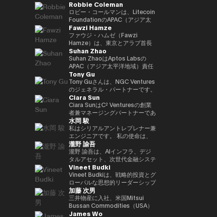
Robbie Coleman
ロジェクトリードを実施。 2021
リーダー職を歴任。日本を代表す
業開発支援統括として参画、
副社長として日本事業成長を牽
籍。兜町、霞ケ関、永田町と多角
年にNEC入社した後は、web3、
る決済・フィンテック企業との戦
2026年1月より現職。
引。現在はStartale Japan 代表
的視点で金融・マーケットを取
ロビー・コールマンは、Litecoin
生体認証、メタバース、秘密計算
略的提携を推進し、プロダクト連
取締役CEOとして、日本市場で
材。2020年よりフィンテックエ
FoundationのAPAC（アジア太
Fawzi Hamze
などデジタルサービスの新規事業
携や市場戦略の立案を担ったほ
のブロックチェーン技術のビジネ
ディター。25年からNIKKEI
平洋地域）統括責任者（Head of
を担当等。
か、オーストラリアおよびニュー
スにおける活用を推進。
Financial副編集長。共著に「仮
APAC）です。2017年以降、この
ファウジ・ハムゼ（Fawzi
ジーランドでの市場ローンチをリ
想通貨バブル」、「NFTの教科
非営利団体はLitecoin（LTC）の
Hamze）は、東京とアラブ首長
Suhan Zhao
ード。また、日本国内フィンテッ
書」。
普及、開発、そしてエコシステム
国連邦を拠点に活動する国際的な
ク企業の買収およびPMI（買収後
の成長に注力してきました。ロビ
投資・アドバイザリー持株グルー
Suhan ZhaoはAptos Labsの
統合）を主導し、Googleのフィ
ーはデジタルアセット／暗号資産
プ、Assets Advisors
APAC（アジア太平洋地域）責任
Tony Gu
ンテック領域におけるプレゼンス
（クリプト）領域に11年にわた
Capital（AAC）の創業者兼会長
者であり、機関投資家向けの高性
強化に貢献した。 それ以前は、
り従事しており、Litecoin
です。AACは、不動産投資、金
能パブリックLayer1ブロックチ
Tony Guさんは、NGC Ventures
三井住友銀行およびJRIアメリカ
Foundationの活動以外でも、グ
融アドバイザリー、デジタル資産
ェーンであるAptosの地域戦略、
のジェネラル・パートナーです。
Ciara Sun
（ニューヨーク）にて、米州にお
ローバルな取引所、ウォレット、
インフラ、テクノロジーベンチャ
事業成長、戦略的パートナーシッ
NGC Venturesを設立する前は、
けるグローバル・キャッシュマネ
プライバシーツール、各種プロジ
ーなどの分野に特化した企業群の
プを統括しています。 Aptos
クロスボーダーのバイアウト・ア
Ciara SunはC² Venturesの創業
ジメント・プラットフォームの統
ェクトの創業・共同創業や立ち上
ポートフォリオを統括し、アジア
Labs参画以前は、Ripple Labsに
ドバイザリー・ファームである
者兼マネージングパートナーであ
水岡 駿
括やブラジル市場への展開を担
げを支援してきました。 APAC統
および湾岸地域における投資機会
てアジア太平洋地域における主要
Rhodium Capitalのジェネラ
り、これまでに150万ドル以上を
当。伝統的金融とテクノロジーの
括責任者として、ロビーは地域に
への体系的なアクセスを求める国
な戦略的パートナーシップおよび
ル・パートナーを務めていまし
投資し、次世代のWeb3アプリケ
私はシリアルアントレプレナー兼
両領域における豊富な経験を有す
おけるLitecoinの機関投資家向
際投資家や機関投資家を支援して
市場ネットワーク拡大を主導し、
た。Tonyさんは、北アジア諸国
ーションを構築・拡張する開発者
エンジニアです。 私の使命は、
瀧野 諭吾
る。 INSEADにてMBAを取得。
け、規制当局、政府との関係構築
います。 ハムゼは、国際金融お
金融機関、銀行、エンタープライ
での大規模なバイアウト取引に重
の支援に注力しています。 C²
革新的なWeb3ビジネスを創出・
南山大学総合政策学部卒業。
およびプレゼンス拡大を担ってい
よびクロスボーダー取引において
ズ企業と密接に連携しながら、ブ
点を置き、テクノロジー、金融サ
Ventures設立以前は、Huobi
実践し、より良い社会に貢献する
瀧野 諭吾は、AIインフラ、デジ
ます。また、カンファレンスやサ
15年以上の経験を持ち、グロー
ロックチェーンの社会実装と普及
ービス、消費者向けセクターなど
Groupの副社長を務め、グロー
ことです。 日本発のグローバル
タルアセット、次世代金融システ
Vineet Budki
ミット、メディアでLitecoinを代
バルな資本展開や戦略的投資イニ
を推進しました。 キャリア初期
で複数の取引を完了し、合計取引
バル事業開発、グローバルマーケ
に認知される企業を築き、私の取
ムの融合領域に注力するテクノロ
表し、Proof-of-Work Summit、
シアティブに関わるプライベート
には、JPモルガンおよびS&P
額は10億ドルを超えています。
ット、機関投資家部門、パートナ
り組みを通じてイノベーションと
ジー起業家です。2025年6月、株
Vineet Budkiは、戦略的投資とグ
AusCrypto、Blockchain
投資家、ファミリーオフィス、機
Globalに在籍し、シンガポール
ーシップ、ブロックチェーンプロ
社会的インパクトを生み出してい
式会社イオレ（東証：2334）の
ローバルな思想的リーダーシップ
加藤 次男
Centre、Litecoin Summitでの
関投資家と密接に連携していま
およびロンドンを拠点に、コーポ
ジェクトの上場、インキュベーシ
きたいと考えています。
代表取締役社長兼CEOに就任し
を通じて Web3 分野の成長を牽
基調講演に加え、CIS、
す。 彼の取り組みは、伝統的な
レートバンキングおよびコモディ
ョンおよび投資部門を統括してい
ました。現在、同社はAIコンピュ
引する、業界を代表する人物であ
三井物産に入社、米国Mitsui
Token2049などでのファイアサ
資本市場と新たなデジタルインフ
ティ市場における専門性を培いま
ました。 Ciaraはブロックチェー
ートインフラとクリプトネイティ
る。 1億ドル規模の暗号資産特化
Bussan Commodities（USA）
James Wo
イドやパネルにも登壇していま
ラの融合に焦点を当てており、実
した。
ン分野における代表的な女性リー
ブな金融サービスを中核とするテ
型ファンド Sigma Capital の
Inc.CEO、英国Mitsui Bussan