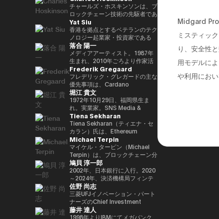
29(2017)年 第48回衆院選で
任し、自民党IT戦略特命委員会委
と共同事業を行う。報道・討論・
であり、世界をリードするブロッ
チャールズ・ホスキンソンは、ブ
82,345票を得て4期目当選(希望
員長として、自民党のIT政策を主
お笑い・アート・ファッションな
クチェーンおよびDAOである
ロックチェーン技術の先駆者であ
Midgard
Yat Siu
の党公認、香川2区) 希望の党共
導。平成30年10月第4次安倍改造
ど多様な動画や雑誌の企画や出演
TRON の創設者、さらに世界最
り、分散型プラットフォーム「カ
同代表選に出馬。希望の党代表
内閣にてIT担当大臣、内閣府特命
にも関わる。著書『22世紀の資
大級の暗号資産取引所の一つ
ルダノ（Cardano）」の創設者
香港を拠点とするベテランのテク
ミスティック
(11月〜) 平成30(2018)年 国民民
担当(科学技術・知的財産戦略・
本主義：やがてお金は絶滅する』
HTX のアドバイザーを務めてい
です。元々はイーサリアムの共同
ノロジー起業家・投資家である
落合 陽一
主党共同代表(5月~9月) 国民民主
クールジャパン戦略・宇宙政策)
『22世紀の民主主義：選挙はア
ます。 アリババ創業者ジャッ
創設者の一人でもあり、数理論理
Yat Siu氏は、Animoca Brands
り、安全性と
党代表(9月~) 令和2(2020)年 分党
大臣就任。令和2年菅内閣にてデ
ルゴリズムになり、政治家はネコ
ク・マー氏の薫陶を受けた人物と
学と暗号学に強い背景を持ってい
の共同創業者兼エグゼクティブ・
メディアアーティスト。1987年
を経て新国民民主党設立、代表に
ジタル改革担当大臣就任。令和3
になる』、番組「成田悠輔と愛す
しても知られ、2025年4月には、
ます。カルダノは学術的な研究と
チェアマンです。Animoca
生まれ、2010年ごろより作家活
用モデルによ
Frederik Gregaard
就任(9月) 令和3(2021)年 第49回
年初代デジタル大臣就任。現在、
べき非生産性の世界」「夜明け前
グローバルなデジタル資産業界で
ピアレビューに基づいて開発され
Brandsは、世界的なブロックチ
動を始める。境界領域における物
や利用におい
衆院選で94,530票を得て5期目当
デジタル社会推進本部長。
のPLAYERS」「成田悠輔の聞か
最も著名かつ影響力のある人物の
たことが特徴で、金融包摂とスマ
ェーンおよびゲーム分野のリーダ
化や変換、質量への憧憬をモチー
フレデリック・グレガードの主な
選 令和6(2024)年 第50回衆院選
れちゃいけない話」「walk」
一人として Forbes誌 の表紙を飾
ートコントラクトの普及を目指し
ー企業であり、世界中のゲーマー
フに作品を展開。筑波大学/東京
優先事項は、Cardano
堀江 貴文
で89,899票を得て6期目当選
「書く気がおきない」など。
りました。 また、Forbes「30
ています。現在はInput Output
やインターネット利用者にデジタ
大学准教授、2025年日本国際博
Foundation における導入戦略を
2025.05.01 現在 ※1 1993年4月
Under 30（コンシューマー・テ
Global（IOG）のCEOとしてカ
ル上の財産権を提供することを使
覧会（大阪・関西万博）テーマ事
推進し、各ミッションの統合およ
1972年10月29日、福岡県生ま
~2005年8月 大蔵省(現・財務省)
クノロジー部門）」に複数回選出
ルダノの技術開発を主導していま
命としています。これにより、新
業プロデューサー。写真集「質量
び実行を主導するとともに、
れ。実業家。SNS Media &
Tiena Sekharan
在職 1997年7月~1999年6月 外務
されるなど、国際的に高い評価を
す。
たな資産クラス、Play-and-Earn
への憧憬（amana・2019）」
Cardano を活用した包括的かつ
Consulting株式会社 ファウンダ
省出向(中近東第一課) 2000年7月
受けています。 2025年8月に
経済、そしてオープン・メタバー
NFT作品「Re-Digitalization of
公平な成長を実現するための迅速
ー。 現在はロケット開発や、ア
Tiena Sekharan（ティエナ・セ
~2001年6月 金融庁 証券取引等監
は、Blue Origin の NS-34ミッシ
スの構築に寄与する、より公平な
Waves(foundation・2021)」な
な価値創出を可能にすることで
プリのプロデュース、また予防医
カラン）氏は、Ethereum
Michael Terpin
視委員会 2001年7月~2002年6月
ョン に搭乗し、世界で712人目の
デジタルの枠組みの実現を目指し
ど。2016年PrixArsElectronica栄
す。 同財団に参画する以前は、
療普及協会として予防医療を啓蒙
Foundationのアジア太平洋
国税庁 大阪国税局総務課長 2002
宇宙飛行士として宇宙へ渡航しま
ています。 Yat氏は1990年に
誉賞 、EUよりSTARTSPrize受
スイスおよびスカンジナビア諸国
する等 様々な分野で活動する。
（APAC）地域におけるHead of
マイケル・ターピン（Michael
年7月~2005年6月 内閣府出向(特
した。 その関心分野は、テクノ
Atari Germanyでキャリアをスタ
賞、
において17年以上にわたり、プ
会員制オンラインサロン『堀江貴
Institutionsを務めており、エン
Terpin）は、ブロックチェーン分
鳩貝 淳一郎
命担当大臣秘書専門官) 2005年7
ロジー、投資、アート、慈善活
ートさせました。1995年には香
2019SXSWCreativeExperienceARROWAwards
ロフェッショナルサービスおよび
文イノベーション大学校
タープライズ分野での導入推進を
野の投資およびアドバイザリー会
月~2005年8月 財務省主計局主査
動、ゲーム、そして宇宙探査に及
港に移り、アジア初の無料ウェブ
受賞。Apollo Magazine 40
金融業界に従事し、資本市場、デ
（HIU）』では、700名近い会員
通じてEthereumエコシステムの
社 Transform Ventures の創業者
2002年、日本銀行に入行。2020
びます。
ページおよび無料メールサービス
UNDER 40 ART andTECH、
ジタル資産運用、プライベートバ
とともに多彩なプロジェクトを展
発展をリードしています。 キャ
兼CEOであり、また Supercycle
～2024年、決済機構局フィンテ
佐野 尚志
提供企業であるHong Kong
Asia Digital Art Award優秀賞、
ンキング、トレーディング・イン
開している。
リアは伝統的な金融業界からスタ
Genesis Partners, LP のCEO兼
ックグループ長。2024〜2025
Cybercity/Freenationを設立し
文化庁メディア芸術祭アート部門
フラストラクチャー分野に注力し
http://salon.horiemon.com 著
ートし、Lehman Brothers、
最高投資責任者（CIO）を務めて
年、FinTech副センター長、デジ
三菱UFJイノベーション・パート
ました。1998年には、多言語対
審査委員会推薦作品多数。
てきました。
書 『金を使うならカラダに使
BNP Paribas、JPMorganなどで
いる。同ファンドは、ビットコイ
タル通貨検証グループ長。2025
ナーズのChief Investment
藤井 達人
応のホワイトラベルWebサービ
え。』『ＣｈａｔＧＰＴ ｖｓ．
要職を歴任しました。 Ethereum
ン専業としては世界初のアルゴリ
年7月より出向し、現職。2025年
Officerとして、AUM 800億円の
スの先駆者として高く評価された
未来のない仕事をする人たち』
Foundation参画前は、
ズム型暗号資産ヘッジファンドで
4月より東京大学大学院経済学研
ファンドにおいて日・米・アジア
1998年よりIBMにてメガバンク