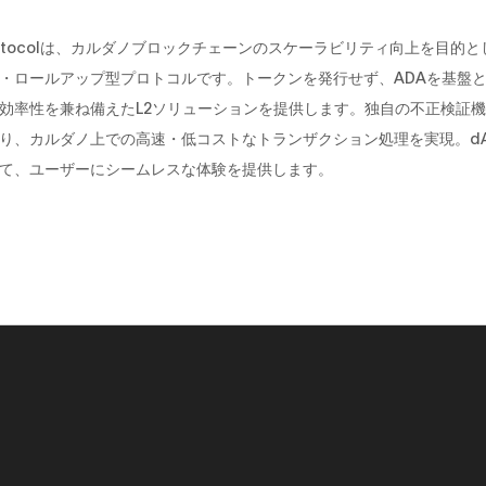
 Protocolは、カルダノブロックチェーンのスケーラビリティ向上を目的
・ロールアップ型プロトコルです。トークンを発行せず、ADAを基盤
効率性を兼ね備えたL2ソリューションを提供します。独自の不正検証
り、カルダノ上での高速・低コストなトランザクション処理を実現。dA
て、ユーザーにシームレスな体験を提供します。