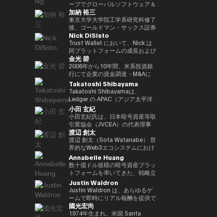
ア経済への理解促進と、二国間の
2022年 ソニー銀行入社、現在は
ィング業務に従事。 その後、株
ープでグローバルソフトウェア＆
資産の可能性を明確に見据えた
れている。 ターピンは2015年に
（バーゼル規制担当）、国際局企
経済・金融関係のさらなる強化に
加納 裕三
ソニー銀行 DX事業企画部長とし
式会社松尾研究所に参画し、機械
マネージドサービスビジネスを率
Yat氏は、Animoca Brandsをブ
「ビットコイン四季モデル
画役等を歴任。財務省では国際機
取り組んでいます。 中央銀行、
てweb3関連の新規事業企画を推
学習プロジェクトの企画から
いています。彼は、戦略的な
東京大学大学院工学系研究科修了
ロックチェーン、ゲーム、NFT、
（Four Seasons of Bitcoin）」
構課企画官として国際金融
銀行監督当局、ならびに欧州中央
進。
PoC、開発を一貫して担当。
Microsoft Cloud Solution
後、ゴールドマン・サックス証券
そしてオープン・メタバース分野
を開発した人物でもあり、2024
（FATF、FSB等）を担当。 一橋
銀行（ECB）や欧州投資銀行
Nick DiSisto
2022年より同社取締役に就任、
Provider（CSP）プログラムを推
株式会社等を経て、2014年に株
におけるリーダー的地位へと迅速
年に Skyhorse Publishing から
大学法学部卒業。ハーバード大学
（EIB）を含む国際金融機関にお
また生成AIに特化したVCファン
進し、Microsoftと連携して関連
式会社bitFlyerを共同創業。
Trust Wallet において、Nick は
に導きました。Animoca Brands
刊行された著書『Bitcoin
でComputer Science for AIを履
いて15年以上の経験を有し、金
ドを新設。
するサービスソリューション全体
bitFlyer創業以降、暗号資産の国
同プラットフォームの成長および
はNFTを中心とした複数の子会社
Supercycle』は高い評価を受
修。
融規制、ガバナンス、コンプライ
金光 碧
を推進する責任を負っています。
内の法改正に関する提言や自主規
ユーザー体験の中核を担う、戦略
や製品群を展開しており、さらに
け、2024年11月上旬におけるビ
アンスの分野で深い専門性を備え
彼は、セキュリティ、ソフトウェ
制ルールの策定等に尽力すると共
的イニシアティブおよびエコシス
2006年から10年間、米系投資銀
540社を超えるブロックチェーン
ットコインの史上最高値更新を正
ています。 ローマ大学トル・ヴ
ア、クラウド、AIエコシステムに
に、暗号資産交換業者である
テム・パートナーシップを統括し
行にて企業の資金調達・M&Aに
関連企業に投資を行い、世界最大
確に予測したことで注目を集め
ェルガータ校にて、健全性規制お
おける主要な戦略的パートナーシ
bitFlyer USA, Inc.のCEO、
ている。 彼の取り組みは、DeFi
係るデリバティブストラクチャリ
Takatoshi Shibayama
級のブロックチェーン投資ポート
た。 デジタル資産分野に参入す
よび監督当局の制裁権限をテーマ
ップと販売を、グローバル市場全
bitFlyer EUROPE S.A.のチェアマ
連携、法定通貨のオン／オフラン
ング業務に従事。2016年に株式
フォリオを築いています。 Yat氏
る以前には、Market Wire（現
Takatoshi Shibayamaは、
とする法学博士号を取得していま
体で主導しています。 2011年に
ンを歴任。グローバルな視点で暗
プ、MEV（最大抽出価値）対
会社bitFlyer入社後、CFOやPRを
はこれまでに数多くの栄誉を受け
GlobeNewswire） を創業。同社
Ledger の APAC（アジア太平洋
す。
レノボに参加して以来、Terence
号資産交換業業界の発展に貢献。
策、そしてコア・インフラパート
経て財務規制関連体制整備 を担
ており、世界経済フォーラムの
は現在、Apollo Global
地域）統括責任者（Head of
小田 玄紀
Ngは、セキュリティ、エンター
2018年に自主規制団体である一
ナーシップなど、幅広い重要領域
当。2022年より新規事業を担当
「Global Leader of
Management 傘下で約5億ドル
APAC）を務めている。Web3 業
小田玄紀氏は、日本暗号資産等取
テインメント、Eコマース、フィ
般社団法人日本仮想通貨交換業協
に及び、世界中の何百万人ものユ
し、現在はグループCPO。2025
Tomorrow」、DHL/SCMP
規模の事業部門となっている。ま
界および機関投資家向けに、デジ
引業協会（JVCEA）の代表理事
ンテックなどのセクターにわたる
会（現、一般社団法人日本暗号資
ーザーにとって、暗号資産をより
年より株式会社Custodiem 取締
Awardsの「Young
た、消費者向けインターネット黎
タル資産のセキュリティソリュー
渡辺 創太
（会長）、SBIホールディングス
主要なインターネット企業とのレ
産等取引業協会：JVCEA）を発
使いやすく、安全で、スケーラブ
役として、国内暗号資産ETF組成
Entrepreneur of the Year」、さ
明期におけるマーケティングの先
ション提供を統括している。 こ
の常務執行役員、そして株式会社
渡辺 創太（Sota Watanabe） 世
ノボのパートナーシップをグロー
起人として設立。内閣官房主催の
ルなものにすることを目的として
プロジェクト等を推進。
らにCointelegraphによる「ブロ
駆者として、The Motley Fool、
れまで 17年以上にわたり、企業
ビットポイントジャパンの代表取
界的なWeb3エコシステムにおけ
バルにリードしてきました。ま
官民データ活用推進基本計画実行
いる。 Nick は、プロダクト、セ
ックチェーン業界で注目すべき
America Online Greenhouse、
再生・ディストレスト投資分野の
締役を務める起業家、投資家、ビ
るパイオニアであり、日本を代表
Annabelle Huang
た、戦略的なAR/VRパートナー
委員会にも有識者として出席。
キュリティ、エンジニアリング、
100人」の一人にも選ばれていま
Earthlink の立ち上げをはじめ、
アナリストおよび投資家として活
ジネス再生の専門家です。2001
するテック起業家の一人。
数十億ドル規模の暗号資産プラッ
シップも推進しました。
現在、株式会社bitFlyer
マーケティングといった各部門と
す。 また、Yat氏はクラシック音
数十に及ぶ著名なインターネット
躍。JPMorgan や Goldman
年に自身の会社を設立して以降、
Startale Groupの創業者兼CEO
トフォームを率いてきた、戦略立
Terence Ngは、ソニーエレクト
Holdings代表取締役CEO、株式
密接に連携しながら、ユーザー体
楽の正式な訓練を受けた音楽家で
ブランドの成長に関与した。 学
Sachs などの投資銀行にてキャ
様々なビジネスを立ち上げてきま
として、「世界をオンチェーンに
案およびリーダーシップの豊富な
Justin Waldron
ロニクス、ヒューレット・パッカ
会社bitFlyer 代表取締役、株式会
験とブロックチェーン技術の交差
もあり、BAFTA（英国映画テレ
歴としては、ニューヨーク州立大
リアをスタートさせた後、米国の
した。2016年には暗号通貨交換
する（Bringing the world
経験
ード、Navteq Corporation、ノ
社bitFlyer Blockchain代表取締
点におけるイノベーションを推進
Justin Waldron は、あらゆるゲ
ビ芸術アカデミー）のアドバイザ
学バッファロー校にてクリエイテ
ヘッジファンド Davidson
所Bitpointを設立し、CEOとな
onchain）」というミッションの
キアなどの主要なテクノロジーブ
役、bitFlyer USA, Inc.の
している。 「コードを現実世界
ームで即時にリアル報酬を提供で
リーボードメンバー、ならびに
ィブ・ライティングの修士号を取
Kempner Capital Management
りました。2019年には世界経済
もと、分散型インターネットのた
國光宏尚
ランドで、マーケティング、製品
Director、株式会社Custodiem
の価値へと変換する」ことに重点
きるプラットフォーム play.fun
Asian Youth Orchestraの理事も
得。シラキュース大学にて二つの
に参画。その後、シンガポールを
フォーラムからヤング・グローバ
めの基盤インフラ構築を主導して
開発、ビジネス開発の役割を20
の取締役を務めるほか、一般社団
を置き、Nick はセルフカストデ
の創業者兼CEOです。また、
1974年生まれ。米国 Santa
務めています。 必要であれば、
学士号を取得しており、2000年
拠点とする投資ファンド 3D
ル・リーダーに選出されました。
いる。 日本最大のパブリックブ