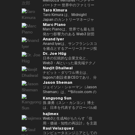
いる。 「Web3 は未来である」
Inspiring Award を受賞 • Global
ル、ソウル、台北で収益性のある
か国で生活し、中国語、英語、ド
ン基盤「Progmat Coin」、機能
後、2015年に独立して現事務所
です。 2023年に設立されたEven
パートナー 世界中のファミリー
という確固たる信念のもと、
CIO Summit（アゼルバイジャ
ディストリビューションチームを
Taro Kimura
イツ語に堪能です。
型 NFT 基盤「Progmat UT」、
を立ち上げた。Web3、
Realitiesは、「テクノロジーは
オフィス、ベンチャーキャピタ
Budki は分散型テクノロジーの進
ン、2023年）にて Impact
統括し、ビジネス戦略を牽引しま
数多くの組織が入会する「デジタ
FinTech、Metaverse、スタート
前に出るのではなく、日常生活を
ル、テクノロジー企業をつなぎ、
Taro Kimura は、Midnight
化を牽引する重要な存在である。
Trailblazer Award を受賞 • 国家
した。 ベンはサザンカリフォル
ルアセット共創コンソーシアム」
アップを専門とする。 著書に
静かに支え、さりげなく価値を高
次世代のAI・Web3イノベーショ
Japan のカントリーマネージャ
**ヴィニート・ブドキ（Vineet
レベルの AI プロジェクトに携わ
ニアの早期スタートアップに投資
Marc Piano
等を立ち上げる。2022 年、複数
「NFTの教科書」、 ｢先読み！メ
めるべきである」という人間中心
ンを推進するグローバルアドバイ
ーを務めており、創業者としての
Budki）**は、戦略的投資とグロ
り、技術のローカライズを推進 •
し、メンタリングも行っていま
の金融機関や取引所、ソフトウェ
タバース＆NFT」など。 日本ブ
の理念に基づいて誕生しました。
ザー。 ボストンおよびサンフラ
経験、エンタープライズ向けGo-
Marc Pianoは、世界でも最も活
ーバルな思想的リーダーシップを
AI・データ・DX に関する専門的
す。彼は多数の証券ライセンスを
ア企業の出資による、デジタルア
ロックチェーン協会顧問、日本
その哲学は、高い評価を受けてい
ンシスコを拠点にAI・フィンテッ
to-Market（GTM）のリーダー
発かつ影響力のある Web3 財団
通じて Web3 分野の成長を牽引
なトレーニングを提供 • e-
保有しており、カリフォルニア大
Anand Iyer
セット基盤事業の独立会社化を発
STO協会監事、一般社団法人
る Even G1 および Even G2 ディ
ク・サイバーセキュリティ分野へ
シップ、そして国際的なビジネス
のいくつかにおいて、独立取締役
する、業界を代表する人物であ
Government、デジタルトランス
学バークレー校で工学の学士号を
表し、2023年10月創業より代表
Metaverse Japan監事、FinTech
スプレイ型スマートグラスのデザ
投資する Mendoza Ventures の
経験を兼ね備えています。現在、
（Independent Director of
Anand Iyerは、サンフランシスコ
る。 1億ドル規模の暗号資産特化
フォーメーション、人工知能、第
取得し、UCLAアンダーソン経営
就任。特許登録8 件
協会キャピタルマーケッツ部門事
インにも色濃く反映されていま
ベンチャーパートナー、また、
日本市場におけるMidnightの戦
Record）およびコンサルタント
を拠点とするアーリーステージ投
型ファンド Sigma Capital の
4次産業革命に関連する複数のプ
大学院でMBAを取得しました。
Dr. Joe Hüg
務局、HashPort監査役、前
す。これらの製品では、AIがリア
AI・Web3分野に特化したスイス
略を統括し、GTM、エンタープ
を務めている人物である。デジタ
資ファンド Canonical のマネー
CEOとして、分散型エコシステ
ロジェクトを主導・参画（鉱業、
現在は同大学で暗号通貨ファイナ
bitFlyer社外取締役などを務め
ルタイムで機能し、重要な対話を
およびアフリカ拠点のベンチャー
ライズ連携、コミュニティ成長、
ル資産エコシステムの最上位レベ
ジング・パートナーであり、AI、
日本の伝統的な企業文化と、
ムへの強いコミットメントのも
スマートシティ、ヘルスケア、教
ンスを教えています。
る。海外のChambers Asia
サポートすることで、ユーザーが
キャピタル CV VC のアドバイザ
エコシステムの普及を推進してい
ルにおいて、ガバナンス、コンプ
ロボティクス、暗号資産といった
Web3・AIといった最先端テクノ
と、3年以内に100社以上のブロ
育、観光、農業、物流・交通、リ
Navjit Dhaliwal
Pacific、Best Lawyers
思考を整理し、自信を持ってコミ
ーを務める。現在、世界10社以
ます。 これまでのキャリアで
ライアンス、長期的な持続可能性
フロンティアテクノロジーへの投
ロジーが交差する領域で活躍する
ックチェーン・スタートアップへ
スクおよび危機管理、メディア分
rankings、Legal500で日本の
ュニケーションを取り、仕事や日
上のベンチャーキャピタルの支援
は、急成長スタートアップとグロ
を監督する役割を信頼されて担っ
資に注力している。アイヤーはシ
実務家・研究者・教育者です。情
ナビット・ダリワル博士は、
の投資を目標に掲げている。 こ
野） • 各種国際・国内カンファレ
FinTechの弁護士としてそれぞれ
常生活のあらゆる場面で「今」に
に携わる。 また、ブロックチェ
ーバル企業の双方で経験を積んで
ている。 法学を基盤とするキャ
リコンバレーで長年の経験を持つ
報経営イノベーション専門職大学
Iagonの創設者兼CEOであり、分
れまでの投資ポートフォリオに
ンス、サミット、ワークショッ
Jason Sheman
ランク・イン。
集中できる体験を提供します。
ーンおよびイノベーション分野の
きました。Mycelの共同創業者と
リアを持つ Marc は、以前、主要
ベテランである。 2005年に
（iU）にて起業学 実務教授を務
散型クラウドサービス業界を牽引
は、Mysten Labs（Sui）、
プ、イベントに参加 • 研究論文、
国際カンファレンス
して、次世代インターオペラビリ
なオフショア法律事務所において
Microsoft にてプロダクトマネー
めると同時に、
しています。Mjøsa
ジェイソン・シャーマン（Jason
Gunzilla、Peaq Network をはじ
書籍、雑誌、メディア番組におい
UN:Block（ラトビア）、WAIB
ティ・インフラプロトコルのグロ
カウンセル（法律顧問）を務め、
ジャーとしてキャリアをスタート
TEDxInnovationU のリードオー
Tannklinikk、Arbo Lab AS、
Sheman）は、**Bitcoin.com の
め、300を超えるプロジェクトが
て著者として参画
Summit Monaco（モナコ）、
ーバルGTM、パートナーシッ
同事務所のグローバル Web3 プ
し、その後 Trusted を創業。同
ガナイザー兼ライセンシーとし
CanPol ASなど、複数の成功した
最高執行責任者（COO）**とし
Kangyong Sun
含まれており、変革的テクノロジ
VI3NNA Congress（オーストリ
プ、投資家対応、オペレーション
ラクティスの中核的設計者として
社は2018年に上場企業である
て、世代や分野を越えた知の共有
企業を創業・運営した経験を持つ
て、暗号資産業界を代表するコン
孫 康勇（スン・カンヨン）博士
ーを見抜く鋭い洞察力を示してい
ア）、World Venture
をリードしました。Web3業界に
活躍した。その分野における権威
Care に買収された。その後、
を推進しています。 三菱や富士
ダリワル博士は、実績あるシリア
シューマープラットフォームのグ
は、日本を代表するグローバル経
る。 資金提供にとどまらず、
Forum（オーストリア） などで
参入する以前は、LinkedInにて
として、主要な法律ディレクトリ
Lightspeed に参画し、ベンチャ
通などのグローバル企業へのコン
ルアントレプレナーです。ポズナ
ローバルオペレーション全般を統
営教育機関の一つである一橋大学
hajimex
Budki は World Economic
アンバサダーを務め、世界各地の
Global Enterprise Sales
ーからも高く評価されている。こ
ーパートナーとして Phantom、
サルティング経験を通じ、企業イ
ン医科大学とマクマスター大学で
括しています。8年以上にわたり
大学院 経営管理研究科 国際企業
Forum や Binance Blockchain
Web3と生成AIがもたらす「信
スタートアップエコシステムをつ
Directorを務め、日本の大手多国
のような法曹としての確かな経歴
Alchemy、Arbitrum、Mysten な
ノベーションやデジタルトランス
学び、歯学のDDS（博士号）お
同社に在籍し、アジア、中東、ヨ
戦略専攻（Hitotsubashi
Week などの国際的なイベントで
用・価値・知性の再設計」を主題
なぐ活動を行っている。 2013
籍企業との戦略的パートナーシッ
と、長年にわたる最前線でのアド
どのブロックチェーン関連企業に
フォーメーション（DX）の実践
よび医学の学士号を取得していま
ーロッパ、米国を含む地域での事
University Business School,
Raul Velazquez
登壇する世界的に評価の高いスピ
に、テクノロジーと社会構造の交
年、Harvard Business
プ構築や、大規模SaaS導入プロ
バイザリー経験により、Marc は
関与した。 学歴としては、パデ
的知見を蓄積。中小企業から大企
す。
業拡大を支え、Bitcoin.com の
ICS）の准教授である。 ミネソタ
ーカーでもある。市場動向やブロ
点を探究するストラテジスト／ブ
コンピュータエンジニアとしての
School（PLD）修了後、卒業生
ジェクトを推進しました。また、
規制戦略家としての視点と取締役
ュー大学にてコンピュータ工学の
業まで、文化的強みを活かしなが
国際的な成長において重要な役割