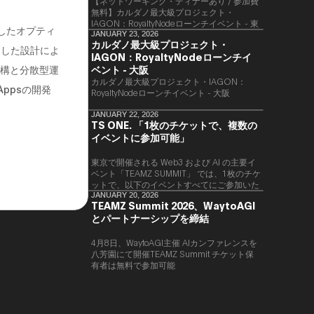
【ネットワーキング・ディナーあり / 参加費
無料】カルダノ最大級プロジェクト・
IAGON：RoyaltyNodeローンチイベント - 東
としたオプティ
京
JANUARY 23, 2026
カルダノ最大級プロジェクト・
とした設計によ
IAGON：RoyaltyNodeローンチイ
ベント - 大阪
機構と分散型運
​カルダノ最大級プロジェクト・IAGON：
ppsの開発
RoyaltyNodeローンチイベント - 大阪
JANUARY 22, 2026
TS ONE. 「1枚のチケットで、複数の
イベントに参加可能」
東京で開催される Web3 および AI の主要イ
ベント「TEAMZ SUMMIT」 では、1枚のチケ
ットで、以下のイベントすべてにご参加いた
だけます。
JANUARY 20, 2026
TEAMZ Summit 2026、WaytoAGI
とパートナーシップを締結
4月8日、WaytoAGI主催 AIカンファレンスを
八芳園にて開催TEAMZ Summit チケット保
有者は無料で参加可能