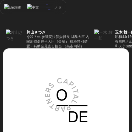
メヌ
English
中文
片山さつき
玉木 雄一
令和７年 参議院決算委員長 財務大臣 内
昭和44(1
閣府特命担当大臣（金融） 租税特別措
香川県さぬ
置・補助金見直し担当 （高市内閣）
和63(19
5(199
蔵省入省 ※
ード大学大
了 平成17
44回衆院
も惜敗 平成
活を経て、
得て初当選 
選で79,1
26(2014
得て3期目当
代表選に出
成29(201
を得て4期
区) 希望
党代表(11
主党共同代
(9月~) 