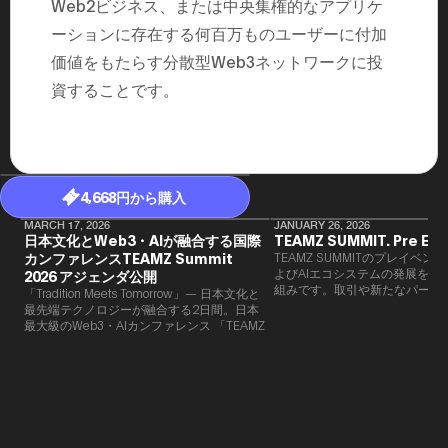
Web2ビジネス、または中央集権的なアプリケ
ーションに存在する何百万ものユーザーに付加
価値をもたらす分散型Web3ネットワークに投
資することです。
4,668円から購入
MARCH 17, 2026
JANUARY 26, 2026
日本文化とWeb3・AIが融合する国際
TEAMZ SUMMIT. Pre Eve
カンファレンスTEAMZ Summit
TEAMZ SUMMITのプレイベン
よびAIエコシステムの発展を目
2026 アジェンダ公開
組みです。​取引や新たなパート
「Tradition Meets Tomorrow」— 日本文化と
90％以上が対面で生まれること
最先端テクノロジーが融合する2日間。日本
TEAMZでは本イベント前に定
最大級のWeb3・AIカンファレンス 「TEAMZ
を開催し、リラックスした雰囲
Summit 2026」 が、2026年4月7日・8日に
高いネットワーキングを促進し
東京・八芳園にて開催されます。今年のテー
マは 「Tradition Meets Tomorrow」。日本の
伝統文化と最先端のテクノロジーが融合す
る、特別な2日間となります。このたび、公
式アジェンダが公開されました。（※登壇者
のスケジュール等の都合により、開催までに