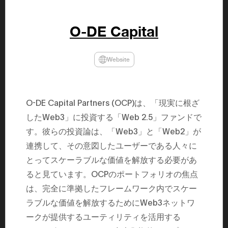
民主党設立
3(2021)
得て5期目当
O-DE Capital
院選で89
2025.05.
年8月 大蔵
月~199
Website
課) 200
取引等監視委
月 国税庁 
月~200
臣秘書専門官
O-DE Capital Partners (OCP)は、「現実に根ざ
財務省主
したWeb3」に投資する「Web 2.5」ファンドで
す。彼らの投資論は、「Web3」と「Web2」が
連携して、その意図したユーザーである人々に
とってスケーラブルな価値を解放する必要があ
ると見ています。OCPのポートフォリオの焦点
は、完全に準拠したフレームワーク内でスケー
ラブルな価値を解放するためにWeb3ネットワ
ークが提供するユーティリティを活用する