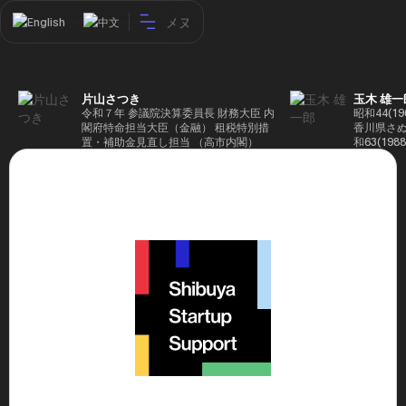
メヌ
English
中文
片山さつき
玉木 雄一
令和７年 参議院決算委員長 財務大臣 内
昭和44(1
閣府特命担当大臣（金融） 租税特別措
香川県さぬ
置・補助金見直し担当 （高市内閣）
和63(19
5(199
蔵省入省 ※
ード大学大
了 平成17
44回衆院
も惜敗 平成
活を経て、
得て初当選 
選で79,1
26(2014
得て3期目当
代表選に出
成29(201
を得て4期
区) 希望
党代表(11
主党共同代
(9月~) 