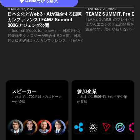
4,668円から購入
MARCH 17, 2026
JANUARY 26, 2026
日本文化とWeb3・AIが融合する国際
TEAMZ SUMMIT. Pre Eve
カンファレンスTEAMZ Summit
TEAMZ SUMMITのプレイベン
よびAIエコシステムの発展を目
2026 アジェンダ公開
組みです。​取引や新たなパート
「Tradition Meets Tomorrow」— 日本文化と
90％以上が対面で生まれること
最先端テクノロジーが融合する2日間。日本
TEAMZでは本イベント前に定
最大級のWeb3・AIカンファレンス 「TEAMZ
を開催し、リラックスした雰囲
Summit 2026」 が、2026年4月7日・8日に
高いネットワーキングを促進し
東京・八芳園にて開催されます。今年のテー
マは 「Tradition Meets Tomorrow」。日本の
伝統文化と最先端のテクノロジーが融合す
る、特別な2日間となります。このたび、公
式アジェンダが公開されました。（※登壇者
のスケジュール等の都合により、開催までに
内容が変更となる可能性があります。）
スピーカー
参加企業
これまでに700名以上のスピーカ
これまでに500社以上の主要企業
ーが登壇
が参加