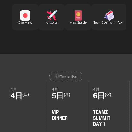
B
Overview
Airports
Visa Guide
Tech Events in April
Tentative
4月
4月
4月
4日
5日
6日
(日)
(月)
(火)
VIP
TEAMZ
DINNER
SUMMIT
DAY 1