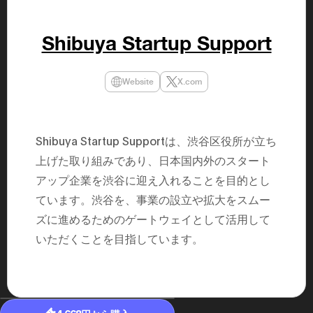
民主党設立
3(2021)
得て5期目当
Shibuya Startup Support
院選で89
2025.05.
年8月 大蔵
月~199
Website
X.com
課) 200
取引等監視委
月 国税庁 
月~200
臣秘書専門官
Shibuya Startup Supportは、渋谷区役所が立ち
財務省主
上げた取り組みであり、日本国内外のスタート
アップ企業を渋谷に迎え入れることを目的とし
ています。渋谷を、事業の設立や拡大をスムー
ズに進めるためのゲートウェイとして活用して
いただくことを目指しています。