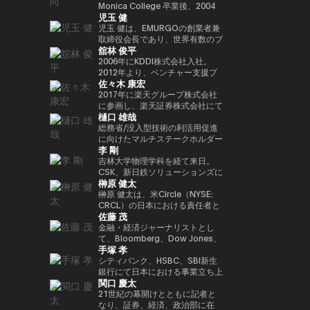
年以上にわたって経験してきまし
法人日本ブロックチェーン協会
ィ型ウォレットを次世代の金融イ
Playco の共同創業者兼社長を務
Monica College 卒業後、2004
講演者紹介向けにさらに自然で洗
以降、同大学の名門 Newhouse
Investment Partners を共同創業
ロックチェーンであり、国内
児玉 健
た。彼はテクノロジー業界でビジ
（JBA）代表理事を務める。 そ
ンフラとして進化させる役割を担
めるほか、渋谷区役所による取り
年に株式会社アットムービーに入
練された日本語版にも整えられま
School of Public
した。 また、デジタル資産の担
Web3インフラの要石となった
ネス戦略をリードする確かな実績
の他にも、ISO/TC307国内審議
い、その未来を形作っている。
組みである Shibuya Startup
社。同年に取締役に就任し、映
児玉 健は、EMURGOの創業者兼
す。
Communications のアドバイザ
保管理およびカストディサービス
Astar Networkを牽引したことで
を築いています。 Terence Ng
委員会Committee会員、防衛省
Support のアドバイザー、さら
画・テレビドラマのプロデュース
取締役会長であり、世界有数のブ
リーボードメンバーも務めてい
を提供する Copper において
その名を世界に広めた。また、キ
舘林 俊平
は、シンガポールの南洋理工大学
オピニオンリーダーなども務め、
に X&KSK のパートナーとして、
や新規事業の立ち上げを担当。
ロックチェーンプラットフォーム
る。 さらにターピンは、プエル
は、APAC 地域の収益統括責任者
ャリアにおける重要なマイルスト
でビジネス学の学士号を取得しま
創業以来掲げるbitFlyerのミッシ
グローバル展開が期待される有望
2007年に株式会社gumiを設立
であるCardanoの共同創業者の
2006年にKDDI株式会社入社。
トリコにおけるビットコインおよ
（Head of Revenue APAC）を務
ーンとして、ソニーグループとの
した。彼は現在、シンガポールを
ョンである「ブロックチェーンで
な日本のスタートアップへの投資
し、代表取締役社長に就任。
一人です。暗号資産およびブロッ
2012年より、ベンチャー支援プ
び暗号資産コミュニティの先駆者
め、同社のアジア太平洋地域にお
連携のもと、Sony Block
佐々木 康宏
拠点としており、ブロックチェー
世界を簡単に。」の実現に向け、
も行っています。 60社以上に投
2021年に同社を退任し、同年に
クチェーン分野において10年以
ログラムKDDI∞Laboやベンチャ
とも見なされており、2016年初
ける事業成長を牽引した。
Solutions Labsと共同開発した
ンとAI技術の熱心なファンです。
様々な場面でweb3業界の発展に
資するエンジェル投資家としても
株式会社Thirdverseと2019年に
上にわたり豊富な経験と先見性を
ー投資ファンド、 KDDI Open
2017年に楽天グループ株式会社
頭にはこの分野において初の投資
イーサリアムレイヤー2ブロック
向け意欲的に活動中。
活躍しており、特に Zynga の共
共同創業した株式会社フィナンシ
培い、グローバルな視点で業界の
Innovation Fundに関わり、主に
に参画し、楽天証券株式会社にて
家向け優遇認定（Investor
チェーン「Soneium（ソニュー
樋口 雄哉
同創業者として広く知られていま
ェの代表取締役CEOに就任。著
発展を牽引してきました。ブロッ
スポーツ、エンタメ、XR、
IT本部部長、フィンテック本部副
Decree）を受けている。
ム）」が挙げられる。この取り組
す。2021年には Business
書に『メタバースとWeb3』（エ
クチェーン技術を通じて「信頼」
Web3領域での出資やアライアン
本部長を経て2018年9月より現
総務省/没入型技術の利活用促進
みは、日本のブロックチェーン技
Insider により「Top 100 Seed
ムディエヌコーポレーション）が
と「価値」の概念を再定義し、次
スを担当。 2025年4月より現
職。現在、国内暗号資産業界全体
に向けたマルチステークホルダー
術を、コンシューマー向けエンタ
李 剛
Investors」の一人に選出されま
ある。
世代の金融イノベーションを創出
職。
のセキュリティレベル向上に貢献
連携会合構成員大学卒業後カード
ーテインメント、AI、そしてマス
した。
することを使命としています。
するため、多岐にわたる施策を推
会社に就職。2006年にヤフーに
吉林大学物理学科を経て来日。
アダプション（大衆への普及）が
現在はシンガポールを拠点に
進中。JPCrypto-ISAC 代表理
転職し、メディアや広告領域の事
CSK、新日鉄ソリューションズに
交差する領域へと位置づけるもの
榊原 健太
EMURGOを率い、グローバルな
事、JCBAセキュリティ・システ
業戦略策定、決済/銀行サービス
てCiscoネットワークの設計・構
である。 トークン化されたデジ
金融バリューチェーンの構築を推
ム部会長。東京工業大学大学院卒
責任者を経験。 ジャパンネット
築を担当する。2009年ネットス
榊原 健太は、米Circle（NYSE:
タル資産や金融領域においては、
進するとともに、テクノロジーお
業。
銀行（現PayPay銀行）に出向
ターズを創業、代表取締役社長
CRCL）の日本における責任者と
SBIホールディングスとの戦略的
佐藤 茂
よびイノベーション領域への投資
し、商流ファイナンスサービス立
CEOに就任。創業当時から国際
して、日本における事業戦略およ
提携を推進。法令に準拠した日本
に特化したベンチャーキャピタル
ち上げ、事業統括、マーケティン
通信のゲートウェイ事業に着目
び市場開発を統括。国内パートナ
金融・経済ジャーナリストとし
円ステーブルコインの発行や、ト
ファンド Taisu Ventures の投資
グ事業に従事。 また、メガバン
し、決済×テクノロジーの力で市
ーシップの構築やエコシステム拡
て、Bloomberg、Dow Jones、
ークン化された株式および現実資
手塚 孝
委員会メンバーも務めています。
クとヤフーとのデジタルマーケテ
場の創造と行動の革新に取り組ん
大を推進し、日本の新たな規制枠
S&P Globalで約18年にわたり、
産（RWA）に最適化されたブロ
ィング子会社(JV)の取締役を担
でいる。
組みのもとで初めて認可されたス
金融市場およびコモディティ分野
シティバンク、HSBC、SBI新生
ックチェーンの開発など、革新的
当。 その後DeNA、
テーブルコインであるUSDCの国
を取材。CoinDesk Japanの創設
銀行にて日本における事業立ち上
なインフラ整備を進めている。
関口 慶太
MobilityTechnologies（現GO）
内展開を主導した。 Circle参画以
メンバーとして立ち上げに関わ
げや金融ITプロジェクト推進に従
にてMaaS事業に従事し、GO立
前は、Google Paymentsにてパ
り、4年間編集長を務めた。2025
事。その後Google Japanにて営
21世紀の幕開けとともに記者と
ち上げフェーズに参画。複数のプ
ートナーシップおよび事業開発の
年1月にSuperteam Japanに事
業統括、ByteDance(TikTok)では
なり、証券、経済、政治部に在