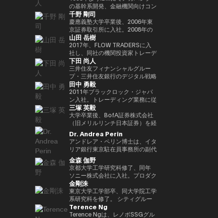
Outblazeを設立しました。2009
『２０３５ １０年後のニッポ
JPMorganのブロックチェーン部
あり、各サイクルの高値でビット
究科CARF招聘研究員。 訳書に
を中心にスタートアップ出資と事
の基幹系開発、金融機関向けコン
千野 剛司
年にはOutblazeのメッセージン
ン ホリエモンの未来予測大全』
門であるKinexysに所属し、JPM
コインを売却し、底値でより多く
『ビットコインとブロックチェー
業開発の責任者を担う。MUIP参
サル業務に従事。 Microsoftを経
グ事業をIBMに売却し、その後
など
CoinやTokenized Depositsなど
を買い戻すという投資仮説を掲げ
ン：暗号通貨を支える技術』
画以前は独立系VCのGlobal
てMUFGのイノベーション事業に
慶應義塾大学卒業後、2006年東
Outblazeを、デジタルエンター
のプロダクト推進を担当していま
ている。 ターピンは35年以上に
（NTT出版）、『マスタリン
Brainにて、国内外スタートアッ
参画しDXプロジェクトをリー
京証券取引所に入社。2008年の
山田 岳樹
テインメント分野のサービスや製
した。
わたり連続起業家および投資家と
グ・イーサリアム ―スマートコ
プ投資やCVCの運営に従事。そ
ド。 auフィナンシャルホールデ
金融危機以降、債務不履行管理プ
品を開発するプロジェクトや企業
して活躍してきた、極めて経験豊
ントラクトとDAppの構築』（オ
れ以前はソニーにて、技術投資や
ィングスにて執行役員チーフデジ
ロセスの改良プロジェクトに参画
2017年、FLOW TRADERSに入
を育成するインキュベーターへと
富なエグゼクティブであり、数多
ライリージャパン）など。共著に
JV設立等の新規事業プロジェク
タルオフィサー兼IT統括部長、
し、日本証券クリアリング機構に
社し、同社の機関投資家トレーデ
下田 尚人
転換しました。そのインキュベー
くの成功したイグジットを実現し
『Web3の未解決問題』（日経
トのファイナンス、またリテール
Microsoftで業務執行役員 金融イ
てOTCデリバティブ（クレジッ
ィング部門にて、シンガポールお
ト企業のひとつが、2014年に設
てきた。その実績を背景に、プエ
BP）、『Web3・暗号資産 13
エナジー事業のカテゴリー責任者
ノベーション本部長を務めた後、
ト・デフォルト・スワップおよび
よび香港支社を拠点にアジアの機
三井住友フィナンシャルグルー
立されたAnimoca Brandsです。
ルトリコを拠点とするファミリー
人の未来予測』（朝日新聞出
として、海外事業を運営。
現職。 一般社団法人
金利スワップ）の清算プロジェク
関投資家とのブロック取引を担
プ・三井住友銀行のデジタル戦略
田中 勇毅
2017年には、従来の教育システ
オフィス Transform Capital を
版）。
FINOVATORS設立。2021年より
トを主導するとともに、日本取引
当。ETFを中心に外国債券や暗号
部 部長。デジタルアセットに関
ムではあまり重視されてこなかっ
設立している。 また、ビットコ
日本ブロックチェーン協会理事就
所グループの清算決済分野の経営
資産を含む幅広いプロダクトにお
するSMBCグループの取り組みを
2011年ブラックロック・ジャパ
た発散的思考やデザイン思考など
インの初期投資家かつ思想的リー
任。同志社大卒、東大EMP第17
企画を担当。2016年より
いて機関投資家に流動性を提供す
取りまとめ。 2025年6月まで日
ン入社。トレーディング業務に従
三塚 英毅
のスキルを育む放課後型デジタル
ダー（thought leader）として
期修了。
PwCJapanのCEO Office（経営
る。また日本国内の証券会社、運
本銀行決済機構局参事役。決済機
事後、2024年3月よりブラックロ
ラボ、Dalton Learning Labを設
も知られ、Ethereum や Tether
企画）にて、リーダーシップチー
用会社、取引所・交換所、電子取
構局では、新しい技術を使った決
ック・グローバル・マーケッツ部
大学卒業後、BofA証券株式会社
立しました。また、テクノロジー
を含む主要ブロックチェーンプロ
ムの戦略的な議論をサポート。
引プラットフォームとのビジネス
済高度化プロジェクトの企画・推
長としてトレーディング、セキュ
（旧メリルリンチ日本証券）を経
における社会的意義のある課題を
ジェクトの初期マーケティングお
2018年7月、世界的な暗号資産取
開発を担当し、同社の日本関連の
進（Project Agora等）、AIの金
リティーズ・レンディング、キャ
て、BNPパリバ証券株式会社にて
Dr. Andrea Perin
研究するOutblazeのリサーチ部
よびアドバイザリーに関与した人
引所であるKrakenを運営する
ビジネス全般に携わる。 FLOW
融システムへの影響に関する国際
ッシュ・マネジメントを統括。ま
複数の役職を経た後、グローバル
アンドレア・ペリン博士は、イタ
門、ThinkBlazeの創設者でもあ
物である。こうした功績から、
Payward, Inc.（米国）に入社
TRADERSは東京証券取引所の
的検討等に従事。また、BIS決済
たデジタル戦略の分野においても
マーケッツ統括本部COOに就
リア銀行東京駐在員事務所の副代
ります。 2018年以降、Yat氏は
CNBC により「クリプト界のゴ
し、金融庁登録に貢献。2020年3
Best Market Makerとして毎年表
市場インフラ委員会（CPMI）、
日本にて従事。2025年1月よりグ
任。Web3企業の Animoca
表です。この職務において、日
金森 伽野
ゲーム業界におけるブロックチェ
ッドファーザー（the Godfather
月より同社日本代表就任。 2022
彰されるとともに、暗号資産等の
G7デジタル決済専門家グループ
ローバル・プロダクト・ソリュー
Brands 株式会社にて創業時より
本、韓国、台湾、オーストラリ
京都大学工学研究科修了、同年
ーンおよびNFT（非代替性トーク
of Crypto）」と称されている。
年7月Binance日本代表に就任。
デジタルアセットや海外の暗号資
（2023年共同議長）、金融安定
ション部を兼務し、同部内でトラ
COOとして参画した後、2024年
ア、ニュージーランドにおける経
ソニー株式会社に入社。プロダク
ン）の活用を早期から提唱してき
2013年には BitAngels を、2014
オックスフォード大学経営学修士
産ETFも積極的にマーケットメイ
委員会（FSB）イノベーションネ
ンジション・マネジメントを統
3月より現職。
済政策論議ならびにマクロ経済・
金剛洙
ト設計開発・商品企画・マーケテ
ました。これにより、ゲーマーは
年には BitAngels Fund 1 を共同
（MBA）修了。
クを行い、上場企業である同社は
ットワーク、BIS・中央銀行
括。
金融動向の分析を担当していま
ィング業務に従事。その後、ネッ
東京大学工学部卒、同大学院工学
ゲーム内資産やデータ、ひいては
設立。同ファンドは、イーサリア
伝統金融とデジタルアセット業界
CBDCグループなど、国際的な政
す。また、現地の金融・監督当
ト証券でフィンテック新規事業立
系研究科を修了。 シティグルー
価値そのものを真に所有できるよ
ムのクラウドセールにおいて、1
の懸け橋としての強みを持つ。
策協議体にも幅広く従事。 日本
局、機関投資家、ビジネスコミュ
Terence Ng
ち上げ、カスタマーエクスペリエ
プ証券株式会社に入社し、日本国
うになると考えられています。分
トークン30セントという価格で
銀行では、他に長崎支店長、香港
ニティとの対話を通じて、イタリ
ンス、CX戦略推進などを経験。
債・金利デリバティブのトレーデ
Terence Ngは、レノボSSGグル
散型アプリケーションとデジタル
100万ドルを投資したことで知ら
事務所長、金融機構局国際課長