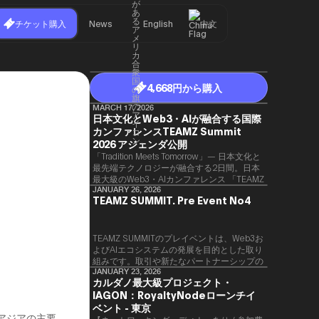
チケット購入
News
English
中文
4,668円から購入
MARCH 17, 2026
日本文化とWeb3・AIが融合する国際
カンファレンスTEAMZ Summit
2026 アジェンダ公開
「Tradition Meets Tomorrow」— 日本文化と
最先端テクノロジーが融合する2日間。日本
最大級のWeb3・AIカンファレンス 「TEAMZ
Summit 2026」 が、2026年4月7日・8日に
JANUARY 26, 2026
TEAMZ SUMMIT. Pre Event No4
東京・八芳園にて開催されます。今年のテー
マは 「Tradition Meets Tomorrow」。日本の
伝統文化と最先端のテクノロジーが融合す
る、特別な2日間となります。このたび、公
TEAMZ SUMMITのプレイベントは、Web3お
式アジェンダが公開されました。（※登壇者
よびAIエコシステムの発展を目的とした取り
のスケジュール等の都合により、開催までに
組みです。​取引や新たなパートナーシップの
内容が変更となる可能性があります。）
90％以上が対面で生まれることから、
JANUARY 23, 2026
カルダノ最大級プロジェクト・
TEAMZでは本イベント前に定員制の交流会
IAGON：RoyaltyNodeローンチイ
を開催し、リラックスした雰囲気の中で質の
高いネットワーキングを促進しています。
ベント - 東京
むアジアの主要