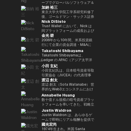
ア経済への理解促進と、二国間の
2022年 ソニー銀行入社、現在は
ィング業務に従事。 その後、株
ープでグローバルソフトウェア＆
資産の可能性を明確に見据えた
れている。 ターピンは2015年に
（バーゼル規制担当）、国際局企
経済・金融関係のさらなる強化に
加納 裕三
ソニー銀行 DX事業企画部長とし
式会社松尾研究所に参画し、機械
マネージドサービスビジネスを率
Yat氏は、Animoca Brandsをブ
「ビットコイン四季モデル
画役等を歴任。財務省では国際機
取り組んでいます。 中央銀行、
てweb3関連の新規事業企画を推
学習プロジェクトの企画から
いています。彼は、戦略的な
東京大学大学院工学系研究科修了
ロックチェーン、ゲーム、NFT、
（Four Seasons of Bitcoin）」
構課企画官として国際金融
銀行監督当局、ならびに欧州中央
進。
PoC、開発を一貫して担当。
Microsoft Cloud Solution
後、ゴールドマン・サックス証券
そしてオープン・メタバース分野
を開発した人物でもあり、2024
（FATF、FSB等）を担当。 一橋
銀行（ECB）や欧州投資銀行
Nick DiSisto
2022年より同社取締役に就任、
Provider（CSP）プログラムを推
株式会社等を経て、2014年に株
におけるリーダー的地位へと迅速
年に Skyhorse Publishing から
大学法学部卒業。ハーバード大学
（EIB）を含む国際金融機関にお
また生成AIに特化したVCファン
進し、Microsoftと連携して関連
式会社bitFlyerを共同創業。
Trust Wallet において、Nick は
に導きました。Animoca Brands
刊行された著書『Bitcoin
でComputer Science for AIを履
いて15年以上の経験を有し、金
ドを新設。
するサービスソリューション全体
bitFlyer創業以降、暗号資産の国
同プラットフォームの成長および
はNFTを中心とした複数の子会社
Supercycle』は高い評価を受
修。
融規制、ガバナンス、コンプライ
金光 碧
を推進する責任を負っています。
内の法改正に関する提言や自主規
ユーザー体験の中核を担う、戦略
や製品群を展開しており、さらに
け、2024年11月上旬におけるビ
アンスの分野で深い専門性を備え
彼は、セキュリティ、ソフトウェ
制ルールの策定等に尽力すると共
的イニシアティブおよびエコシス
2006年から10年間、米系投資銀
540社を超えるブロックチェーン
ットコインの史上最高値更新を正
ています。 ローマ大学トル・ヴ
ア、クラウド、AIエコシステムに
に、暗号資産交換業者である
テム・パートナーシップを統括し
行にて企業の資金調達・M&Aに
関連企業に投資を行い、世界最大
確に予測したことで注目を集め
ェルガータ校にて、健全性規制お
おける主要な戦略的パートナーシ
bitFlyer USA, Inc.のCEO、
ている。 彼の取り組みは、DeFi
係るデリバティブストラクチャリ
Takatoshi Shibayama
級のブロックチェーン投資ポート
た。 デジタル資産分野に参入す
よび監督当局の制裁権限をテーマ
ップと販売を、グローバル市場全
bitFlyer EUROPE S.A.のチェアマ
連携、法定通貨のオン／オフラン
ング業務に従事。2016年に株式
フォリオを築いています。 Yat氏
る以前には、Market Wire（現
Takatoshi Shibayamaは、
とする法学博士号を取得していま
体で主導しています。 2011年に
ンを歴任。グローバルな視点で暗
プ、MEV（最大抽出価値）対
会社bitFlyer入社後、CFOやPRを
はこれまでに数多くの栄誉を受け
GlobeNewswire） を創業。同社
Ledger の APAC（アジア太平洋
す。
レノボに参加して以来、Terence
号資産交換業業界の発展に貢献。
策、そしてコア・インフラパート
経て財務規制関連体制整備 を担
ており、世界経済フォーラムの
は現在、Apollo Global
地域）統括責任者（Head of
小田 玄紀
Ngは、セキュリティ、エンター
2018年に自主規制団体である一
ナーシップなど、幅広い重要領域
当。2022年より新規事業を担当
「Global Leader of
Management 傘下で約5億ドル
APAC）を務めている。Web3 業
小田玄紀氏は、日本暗号資産等取
テインメント、Eコマース、フィ
般社団法人日本仮想通貨交換業協
に及び、世界中の何百万人ものユ
し、現在はグループCPO。2025
Tomorrow」、DHL/SCMP
規模の事業部門となっている。ま
界および機関投資家向けに、デジ
引業協会（JVCEA）の代表理事
ンテックなどのセクターにわたる
会（現、一般社団法人日本暗号資
ーザーにとって、暗号資産をより
年より株式会社Custodiem 取締
Awardsの「Young
た、消費者向けインターネット黎
タル資産のセキュリティソリュー
渡辺 創太
（会長）、SBIホールディングス
主要なインターネット企業とのレ
産等取引業協会：JVCEA）を発
使いやすく、安全で、スケーラブ
役として、国内暗号資産ETF組成
Entrepreneur of the Year」、さ
明期におけるマーケティングの先
ション提供を統括している。 こ
の常務執行役員、そして株式会社
渡辺 創太（Sota Watanabe） 世
ノボのパートナーシップをグロー
起人として設立。内閣官房主催の
ルなものにすることを目的として
プロジェクト等を推進。
らにCointelegraphによる「ブロ
駆者として、The Motley Fool、
れまで 17年以上にわたり、企業
ビットポイントジャパンの代表取
界的なWeb3エコシステムにおけ
バルにリードしてきました。ま
官民データ活用推進基本計画実行
いる。 Nick は、プロダクト、セ
ックチェーン業界で注目すべき
America Online Greenhouse、
再生・ディストレスト投資分野の
締役を務める起業家、投資家、ビ
るパイオニアであり、日本を代表
Annabelle Huang
た、戦略的なAR/VRパートナー
委員会にも有識者として出席。
キュリティ、エンジニアリング、
100人」の一人にも選ばれていま
Earthlink の立ち上げをはじめ、
アナリストおよび投資家として活
ジネス再生の専門家です。2001
するテック起業家の一人。
数十億ドル規模の暗号資産プラッ
シップも推進しました。
現在、株式会社bitFlyer
マーケティングといった各部門と
す。 また、Yat氏はクラシック音
数十に及ぶ著名なインターネット
躍。JPMorgan や Goldman
年に自身の会社を設立して以降、
Startale Groupの創業者兼CEO
トフォームを率いてきた、戦略立
Terence Ngは、ソニーエレクト
Holdings代表取締役CEO、株式
密接に連携しながら、ユーザー体
楽の正式な訓練を受けた音楽家で
ブランドの成長に関与した。 学
Sachs などの投資銀行にてキャ
様々なビジネスを立ち上げてきま
として、「世界をオンチェーンに
案およびリーダーシップの豊富な
Justin Waldron
ロニクス、ヒューレット・パッカ
会社bitFlyer 代表取締役、株式会
験とブロックチェーン技術の交差
もあり、BAFTA（英国映画テレ
歴としては、ニューヨーク州立大
リアをスタートさせた後、米国の
した。2016年には暗号通貨交換
する（Bringing the world
経験
ード、Navteq Corporation、ノ
社bitFlyer Blockchain代表取締
点におけるイノベーションを推進
Justin Waldron は、あらゆるゲ
ビ芸術アカデミー）のアドバイザ
学バッファロー校にてクリエイテ
ヘッジファンド Davidson
所Bitpointを設立し、CEOとな
onchain）」というミッションの
キアなどの主要なテクノロジーブ
役、bitFlyer USA, Inc.の
している。 「コードを現実世界
ームで即時にリアル報酬を提供で
リーボードメンバー、ならびに
ィブ・ライティングの修士号を取
Kempner Capital Management
りました。2019年には世界経済
もと、分散型インターネットのた
國光宏尚
ランドで、マーケティング、製品
Director、株式会社Custodiem
の価値へと変換する」ことに重点
きるプラットフォーム play.fun
Asian Youth Orchestraの理事も
得。シラキュース大学にて二つの
に参画。その後、シンガポールを
フォーラムからヤング・グローバ
めの基盤インフラ構築を主導して
開発、ビジネス開発の役割を20
の取締役を務めるほか、一般社団
を置き、Nick はセルフカストデ
の創業者兼CEOです。また、
1974年生まれ。米国 Santa
務めています。 必要であれば、
学士号を取得しており、2000年
拠点とする投資ファンド 3D
ル・リーダーに選出されました。
いる。 日本最大のパブリックブ