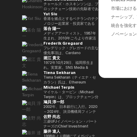
29(2017)年 第48回衆院選で
任し、自民党IT戦略特命委員会委
と共同事業を行う。報道・討論・
であり、世界をリードするブロッ
チャールズ・ホスキンソンは、ブ
市場における
82,345票を得て4期目当選(希望
員長として、自民党のIT政策を主
お笑い・アート・ファッションな
クチェーンおよびDAOである
ロックチェーン技術の先駆者であ
Yat Siu
の党公認、香川2区) 希望の党共
導。平成30年10月第4次安倍改造
ど多様な動画や雑誌の企画や出演
TRON の創設者、さらに世界最
り、分散型プラットフォーム「カ
ナーシップ、
同代表選に出馬。希望の党代表
内閣にてIT担当大臣、内閣府特命
にも関わる。著書『22世紀の資
大級の暗号資産取引所の一つ
ルダノ（Cardano）」の創設者
香港を拠点とするベテランのテク
(11月〜) 平成30(2018)年 国民民
担当(科学技術・知的財産戦略・
本主義：やがてお金は絶滅する』
HTX のアドバイザーを務めてい
です。元々はイーサリアムの共同
ノロジー起業家・投資家である
統合を強化す
落合 陽一
主党共同代表(5月~9月) 国民民主
クールジャパン戦略・宇宙政策)
『22世紀の民主主義：選挙はア
ます。 アリババ創業者ジャッ
創設者の一人でもあり、数理論理
Yat Siu氏は、Animoca Brands
党代表(9月~) 令和2(2020)年 分党
大臣就任。令和2年菅内閣にてデ
ルゴリズムになり、政治家はネコ
ク・マー氏の薫陶を受けた人物と
学と暗号学に強い背景を持ってい
の共同創業者兼エグゼクティブ・
メディアアーティスト。1987年
ノベーション
を経て新国民民主党設立、代表に
ジタル改革担当大臣就任。令和3
になる』、番組「成田悠輔と愛す
しても知られ、2025年4月には、
ます。カルダノは学術的な研究と
チェアマンです。Animoca
生まれ、2010年ごろより作家活
Frederik Gregaard
就任(9月) 令和3(2021)年 第49回
年初代デジタル大臣就任。現在、
べき非生産性の世界」「夜明け前
グローバルなデジタル資産業界で
ピアレビューに基づいて開発され
Brandsは、世界的なブロックチ
動を始める。境界領域における物
衆院選で94,530票を得て5期目当
デジタル社会推進本部長。
のPLAYERS」「成田悠輔の聞か
最も著名かつ影響力のある人物の
たことが特徴で、金融包摂とスマ
ェーンおよびゲーム分野のリーダ
化や変換、質量への憧憬をモチー
フレデリック・グレガードの主な
選 令和6(2024)年 第50回衆院選
れちゃいけない話」「walk」
一人として Forbes誌 の表紙を飾
ートコントラクトの普及を目指し
ー企業であり、世界中のゲーマー
フに作品を展開。筑波大学/東京
優先事項は、Cardano
堀江 貴文
で89,899票を得て6期目当選
「書く気がおきない」など。
りました。 また、Forbes「30
ています。現在はInput Output
やインターネット利用者にデジタ
大学准教授、2025年日本国際博
Foundation における導入戦略を
2025.05.01 現在 ※1 1993年4月
Under 30（コンシューマー・テ
Global（IOG）のCEOとしてカ
ル上の財産権を提供することを使
覧会（大阪・関西万博）テーマ事
推進し、各ミッションの統合およ
1972年10月29日、福岡県生ま
~2005年8月 大蔵省(現・財務省)
クノロジー部門）」に複数回選出
ルダノの技術開発を主導していま
命としています。これにより、新
業プロデューサー。写真集「質量
び実行を主導するとともに、
れ。実業家。SNS Media &
Tiena Sekharan
在職 1997年7月~1999年6月 外務
されるなど、国際的に高い評価を
す。
たな資産クラス、Play-and-Earn
への憧憬（amana・2019）」
Cardano を活用した包括的かつ
Consulting株式会社 ファウンダ
省出向(中近東第一課) 2000年7月
受けています。 2025年8月に
経済、そしてオープン・メタバー
NFT作品「Re-Digitalization of
公平な成長を実現するための迅速
ー。 現在はロケット開発や、ア
Tiena Sekharan（ティエナ・セ
~2001年6月 金融庁 証券取引等監
は、Blue Origin の NS-34ミッシ
スの構築に寄与する、より公平な
Waves(foundation・2021)」な
な価値創出を可能にすることで
プリのプロデュース、また予防医
カラン）氏は、Ethereum
Michael Terpin
視委員会 2001年7月~2002年6月
ョン に搭乗し、世界で712人目の
デジタルの枠組みの実現を目指し
ど。2016年PrixArsElectronica栄
す。 同財団に参画する以前は、
療普及協会として予防医療を啓蒙
Foundationのアジア太平洋
国税庁 大阪国税局総務課長 2002
宇宙飛行士として宇宙へ渡航しま
ています。 Yat氏は1990年に
誉賞 、EUよりSTARTSPrize受
スイスおよびスカンジナビア諸国
する等 様々な分野で活動する。
（APAC）地域におけるHead of
マイケル・ターピン（Michael
年7月~2005年6月 内閣府出向(特
した。 その関心分野は、テクノ
Atari Germanyでキャリアをスタ
賞、
において17年以上にわたり、プ
会員制オンラインサロン『堀江貴
Institutionsを務めており、エン
Terpin）は、ブロックチェーン分
鳩貝 淳一郎
命担当大臣秘書専門官) 2005年7
ロジー、投資、アート、慈善活
ートさせました。1995年には香
2019SXSWCreativeExperienceARROWAwards
ロフェッショナルサービスおよび
文イノベーション大学校
タープライズ分野での導入推進を
野の投資およびアドバイザリー会
月~2005年8月 財務省主計局主査
動、ゲーム、そして宇宙探査に及
港に移り、アジア初の無料ウェブ
受賞。Apollo Magazine 40
金融業界に従事し、資本市場、デ
（HIU）』では、700名近い会員
通じてEthereumエコシステムの
社 Transform Ventures の創業者
2002年、日本銀行に入行。2020
びます。
ページおよび無料メールサービス
UNDER 40 ART andTECH、
ジタル資産運用、プライベートバ
とともに多彩なプロジェクトを展
発展をリードしています。 キャ
兼CEOであり、また Supercycle
～2024年、決済機構局フィンテ
佐野 尚志
提供企業であるHong Kong
Asia Digital Art Award優秀賞、
ンキング、トレーディング・イン
開している。
リアは伝統的な金融業界からスタ
Genesis Partners, LP のCEO兼
ックグループ長。2024〜2025
Cybercity/Freenationを設立し
文化庁メディア芸術祭アート部門
フラストラクチャー分野に注力し
http://salon.horiemon.com 著
ートし、Lehman Brothers、
最高投資責任者（CIO）を務めて
年、FinTech副センター長、デジ
三菱UFJイノベーション・パート
ました。1998年には、多言語対
審査委員会推薦作品多数。
てきました。
書 『金を使うならカラダに使
BNP Paribas、JPMorganなどで
いる。同ファンドは、ビットコイ
タル通貨検証グループ長。2025
ナーズのChief Investment
藤井 達人
応のホワイトラベルWebサービ
え。』『ＣｈａｔＧＰＴ ｖｓ．
要職を歴任しました。 Ethereum
ン専業としては世界初のアルゴリ
年7月より出向し、現職。2025年
Officerとして、AUM 800億円の
スの先駆者として高く評価された
未来のない仕事をする人たち』
Foundation参画前は、
ズム型暗号資産ヘッジファンドで
4月より東京大学大学院経済学研
ファンドにおいて日・米・アジア
1998年よりIBMにてメガバンク