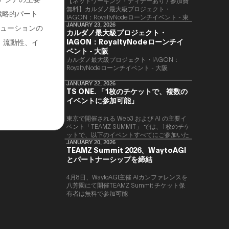
【ネットワーキング・ディナーあり / 参加費
無料】カルダノ最大級プロジェクト・
戦略的パート
IAGON：RoyaltyNodeローンチイベント - 東
京
JANUARY 23, 2026
リューションの
カルダノ最大級プロジェクト・
IAGON：RoyaltyNodeローンチイ
、流動性、イ
ベント - 大阪
​カルダノ最大級プロジェクト・IAGON：
RoyaltyNodeローンチイベント - 大阪
JANUARY 22, 2026
TS ONE. 「1枚のチケットで、複数の
イベントに参加可能」
東京で開催される Web3 および AI の主要イ
ベント「TEAMZ SUMMIT」 では、1枚のチケ
ットで、以下のイベントすべてにご参加いた
だけます。
JANUARY 20, 2026
TEAMZ Summit 2026、WaytoAGI
とパートナーシップを締結
4月8日、WaytoAGI主催 AIカンファレンスを
八芳園にて開催TEAMZ Summit チケット保
有者は無料で参加可能