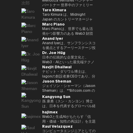
いる。 「Web3 は未来である」
Inspiring Award を受賞 • Global
ル、ソウル、台北で収益性のある
か国で生活し、中国語、英語、ド
ン基盤「Progmat Coin」、機能
後、2015年に独立して現事務所
です。 2023年に設立されたEven
パートナー 世界中のファミリー
という確固たる信念のもと、
CIO Summit（アゼルバイジャ
ディストリビューションチームを
Taro Kimura
イツ語に堪能です。
型 NFT 基盤「Progmat UT」、
を立ち上げた。Web3、
Realitiesは、「テクノロジーは
オフィス、ベンチャーキャピタ
Budki は分散型テクノロジーの進
ン、2023年）にて Impact
統括し、ビジネス戦略を牽引しま
数多くの組織が入会する「デジタ
FinTech、Metaverse、スタート
前に出るのではなく、日常生活を
ル、テクノロジー企業をつなぎ、
Taro Kimura は、Midnight
化を牽引する重要な存在である。
Trailblazer Award を受賞 • 国家
した。 ベンはサザンカリフォル
ルアセット共創コンソーシアム」
アップを専門とする。 著書に
静かに支え、さりげなく価値を高
次世代のAI・Web3イノベーショ
Japan のカントリーマネージャ
**ヴィニート・ブドキ（Vineet
レベルの AI プロジェクトに携わ
ニアの早期スタートアップに投資
Marc Piano
等を立ち上げる。2022 年、複数
「NFTの教科書」、 ｢先読み！メ
めるべきである」という人間中心
ンを推進するグローバルアドバイ
ーを務めており、創業者としての
Budki）**は、戦略的投資とグロ
り、技術のローカライズを推進 •
し、メンタリングも行っていま
の金融機関や取引所、ソフトウェ
タバース＆NFT」など。 日本ブ
の理念に基づいて誕生しました。
ザー。 ボストンおよびサンフラ
経験、エンタープライズ向けGo-
Marc Pianoは、世界でも最も活
ーバルな思想的リーダーシップを
AI・データ・DX に関する専門的
す。彼は多数の証券ライセンスを
ア企業の出資による、デジタルア
ロックチェーン協会顧問、日本
その哲学は、高い評価を受けてい
ンシスコを拠点にAI・フィンテッ
to-Market（GTM）のリーダー
発かつ影響力のある Web3 財団
通じて Web3 分野の成長を牽引
なトレーニングを提供 • e-
保有しており、カリフォルニア大
Anand Iyer
セット基盤事業の独立会社化を発
STO協会監事、一般社団法人
る Even G1 および Even G2 ディ
ク・サイバーセキュリティ分野へ
シップ、そして国際的なビジネス
のいくつかにおいて、独立取締役
する、業界を代表する人物であ
Government、デジタルトランス
学バークレー校で工学の学士号を
表し、2023年10月創業より代表
Metaverse Japan監事、FinTech
スプレイ型スマートグラスのデザ
投資する Mendoza Ventures の
経験を兼ね備えています。現在、
（Independent Director of
Anand Iyerは、サンフランシスコ
る。 1億ドル規模の暗号資産特化
フォーメーション、人工知能、第
取得し、UCLAアンダーソン経営
就任。特許登録8 件
協会キャピタルマーケッツ部門事
インにも色濃く反映されていま
ベンチャーパートナー、また、
日本市場におけるMidnightの戦
Record）およびコンサルタント
を拠点とするアーリーステージ投
型ファンド Sigma Capital の
4次産業革命に関連する複数のプ
大学院でMBAを取得しました。
Dr. Joe Hüg
務局、HashPort監査役、前
す。これらの製品では、AIがリア
AI・Web3分野に特化したスイス
略を統括し、GTM、エンタープ
を務めている人物である。デジタ
資ファンド Canonical のマネー
CEOとして、分散型エコシステ
ロジェクトを主導・参画（鉱業、
現在は同大学で暗号通貨ファイナ
bitFlyer社外取締役などを務め
ルタイムで機能し、重要な対話を
およびアフリカ拠点のベンチャー
ライズ連携、コミュニティ成長、
ル資産エコシステムの最上位レベ
ジング・パートナーであり、AI、
日本の伝統的な企業文化と、
ムへの強いコミットメントのも
スマートシティ、ヘルスケア、教
ンスを教えています。
る。海外のChambers Asia
サポートすることで、ユーザーが
キャピタル CV VC のアドバイザ
エコシステムの普及を推進してい
ルにおいて、ガバナンス、コンプ
ロボティクス、暗号資産といった
Web3・AIといった最先端テクノ
と、3年以内に100社以上のブロ
育、観光、農業、物流・交通、リ
Navjit Dhaliwal
Pacific、Best Lawyers
思考を整理し、自信を持ってコミ
ーを務める。現在、世界10社以
ます。 これまでのキャリアで
ライアンス、長期的な持続可能性
フロンティアテクノロジーへの投
ロジーが交差する領域で活躍する
ックチェーン・スタートアップへ
スクおよび危機管理、メディア分
rankings、Legal500で日本の
ュニケーションを取り、仕事や日
上のベンチャーキャピタルの支援
は、急成長スタートアップとグロ
を監督する役割を信頼されて担っ
資に注力している。アイヤーはシ
実務家・研究者・教育者です。情
ナビット・ダリワル博士は、
の投資を目標に掲げている。 こ
野） • 各種国際・国内カンファレ
FinTechの弁護士としてそれぞれ
常生活のあらゆる場面で「今」に
に携わる。 また、ブロックチェ
ーバル企業の双方で経験を積んで
ている。 法学を基盤とするキャ
リコンバレーで長年の経験を持つ
報経営イノベーション専門職大学
Iagonの創設者兼CEOであり、分
れまでの投資ポートフォリオに
ンス、サミット、ワークショッ
Jason Sheman
ランク・イン。
集中できる体験を提供します。
ーンおよびイノベーション分野の
きました。Mycelの共同創業者と
リアを持つ Marc は、以前、主要
ベテランである。 2005年に
（iU）にて起業学 実務教授を務
散型クラウドサービス業界を牽引
は、Mysten Labs（Sui）、
プ、イベントに参加 • 研究論文、
国際カンファレンス
して、次世代インターオペラビリ
なオフショア法律事務所において
Microsoft にてプロダクトマネー
めると同時に、
しています。Mjøsa
ジェイソン・シャーマン（Jason
Gunzilla、Peaq Network をはじ
書籍、雑誌、メディア番組におい
UN:Block（ラトビア）、WAIB
ティ・インフラプロトコルのグロ
カウンセル（法律顧問）を務め、
ジャーとしてキャリアをスタート
TEDxInnovationU のリードオー
Tannklinikk、Arbo Lab AS、
Sheman）は、**Bitcoin.com の
め、300を超えるプロジェクトが
て著者として参画
Summit Monaco（モナコ）、
ーバルGTM、パートナーシッ
同事務所のグローバル Web3 プ
し、その後 Trusted を創業。同
ガナイザー兼ライセンシーとし
CanPol ASなど、複数の成功した
最高執行責任者（COO）**とし
Kangyong Sun
含まれており、変革的テクノロジ
VI3NNA Congress（オーストリ
プ、投資家対応、オペレーション
ラクティスの中核的設計者として
社は2018年に上場企業である
て、世代や分野を越えた知の共有
企業を創業・運営した経験を持つ
て、暗号資産業界を代表するコン
孫 康勇（スン・カンヨン）博士
ーを見抜く鋭い洞察力を示してい
ア）、World Venture
をリードしました。Web3業界に
活躍した。その分野における権威
Care に買収された。その後、
を推進しています。 三菱や富士
ダリワル博士は、実績あるシリア
シューマープラットフォームのグ
は、日本を代表するグローバル経
る。 資金提供にとどまらず、
Forum（オーストリア） などで
参入する以前は、LinkedInにて
として、主要な法律ディレクトリ
Lightspeed に参画し、ベンチャ
通などのグローバル企業へのコン
ルアントレプレナーです。ポズナ
ローバルオペレーション全般を統
営教育機関の一つである一橋大学
hajimex
Budki は World Economic
アンバサダーを務め、世界各地の
Global Enterprise Sales
ーからも高く評価されている。こ
ーパートナーとして Phantom、
サルティング経験を通じ、企業イ
ン医科大学とマクマスター大学で
括しています。8年以上にわたり
大学院 経営管理研究科 国際企業
Forum や Binance Blockchain
Web3と生成AIがもたらす「信
スタートアップエコシステムをつ
Directorを務め、日本の大手多国
のような法曹としての確かな経歴
Alchemy、Arbitrum、Mysten な
ノベーションやデジタルトランス
学び、歯学のDDS（博士号）お
同社に在籍し、アジア、中東、ヨ
戦略専攻（Hitotsubashi
Week などの国際的なイベントで
用・価値・知性の再設計」を主題
なぐ活動を行っている。 2013
籍企業との戦略的パートナーシッ
と、長年にわたる最前線でのアド
どのブロックチェーン関連企業に
フォーメーション（DX）の実践
よび医学の学士号を取得していま
ーロッパ、米国を含む地域での事
University Business School,
Raul Velazquez
登壇する世界的に評価の高いスピ
に、テクノロジーと社会構造の交
年、Harvard Business
プ構築や、大規模SaaS導入プロ
バイザリー経験により、Marc は
関与した。 学歴としては、パデ
的知見を蓄積。中小企業から大企
す。
業拡大を支え、Bitcoin.com の
ICS）の准教授である。 ミネソタ
ーカーでもある。市場動向やブロ
点を探究するストラテジスト／ブ
コンピュータエンジニアとしての
School（PLD）修了後、卒業生
ジェクトを推進しました。また、
規制戦略家としての視点と取締役
ュー大学にてコンピュータ工学の
業まで、文化的強みを活かしなが
国際的な成長において重要な役割