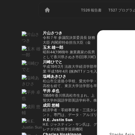
TS26 報告書
TS27 プログラ
片山さつき
令和７年 参議院決算委員長 財務
大臣 内閣府特命担当大臣（金
玉木 雄一郎
融） 租税特別措置・補助金見直
し担当 （高市内閣）
昭和44(1969)年 兼業農家の長男
として香川県さぬき市(旧寒川町)
川崎ひでと
に生まれる 昭和63(1988)年 高松
高校卒業 平成5(1993)年 東京大
平成18年3月 法政大学経済学部卒
学法学部卒業、同年大蔵省入省
業 平成18年4月 (株)NTTドコモ入
塩崎あきひさ
※1 平成9(1997)年 米国ハーバー
社 平成29年8月 衆議院議員川崎
ド大学大学院(ケネディースクー
二郎秘書 令和3年10月 第49回衆
松山市立道後小学校、愛光中学・
ル)修了 平成17(2005)年 財務省を
議院議員総選挙において初当選
高校を経て、東京大学法学部を卒
平井 卓也
退職し、第44回衆院選に立候
令和6年10月 第50回衆議院議員
業後、長島・大野・常松法律事務
補。70,177票を得るも惜敗 平成
総選挙において2期目の当選 令和
所のパートナー弁護士。 2021
1958年香川県高松市生まれ。上
21(2009)年 4年間の浪人生活を経
6年11月 総務大臣政務官（第二次
年、衆議院総選挙（愛媛1区）に
智大学外国語学部英語学科卒。株
成田 悠輔
て、第45回衆院選で109,863票を
石破内閣） 令和7年10月 デジタ
て初当選。元厚労大臣政務官。党
式会社電通、西日本放送代表取締
得て初当選 平成24(2012)年 第46
ル大臣政務官、内閣府大臣政務官
内では、副幹事長を経験した後、
役社長等を経て、2000年、第42
経済学者・零細事業者・三流タレ
回衆院選で79,153票を得て2期目
（第1次高市内閣） 令和8年2月
国会対策副委員長に就任。インテ
回衆議院選挙で初当選。以来、連
ント。専門は、データ・アルゴリ
H.E. Justin Sun
当選 平成26(2014)年 第47回衆院
デジタル大臣政務官、内閣府大臣
リジェンス戦略本部、科学技術イ
続10回当選。自民党経産・総務
ズム・ポエム・思想を組み合わせ
選で78,797票を得て3期目当選 平
政務官（第2次高市内閣）
ノベーション戦略本部、AI・
部会長、政務調査会副会長、内閣
たビジネスと公共政策の想像とデ
H.E. ジャスティン・サン氏は、グ
成28(2016)年 民進党代表選に出
Web3小委員会の各事務局長。
府（IT担当）大臣政務官、国土交
ザイン。多分野の学術誌・学会に
レナダの駐世界貿易機関
Charles Hoskinson
馬。党幹事長代理を拝命 平成
通副大臣、内閣常任委員長等を歴
研究を発表、多くの企業や自治体
（WTO）大使および元常駐代表
Stacks 