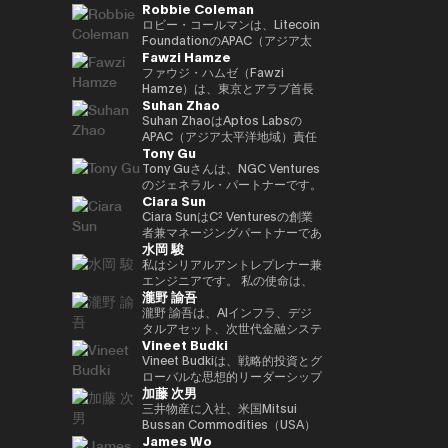
Robbie Coleman
ロジェクトリードを実施。 2021
リーダー職を歴任。日本を代表す
業開発支援統括として参画、
副社長として日本事業成長を牽
籍。兜町、霞ケ関、永田町と多角
年にNEC入社した後は、web3、
る決済・フィンテック企業との戦
2026年1月より現職。
引。現在はStartale Japan 代表
的視点で金融・マーケットを取
ロビー・コールマンは、Litecoin
生体認証、メタバース、秘密計算
略的提携を推進し、プロダクト連
取締役CEOとして、日本市場で
材。2020年よりフィンテックエ
FoundationのAPAC（アジア太
Fawzi Hamze
などデジタルサービスの新規事業
携や市場戦略の立案を担ったほ
のブロックチェーン技術のビジネ
ディター。25年からNIKKEI
平洋地域）統括責任者（Head of
を担当等。
か、オーストラリアおよびニュー
スにおける活用を推進。
Financial副編集長。共著に「仮
APAC）です。2017年以降、この
ファウジ・ハムゼ（Fawzi
ジーランドでの市場ローンチをリ
想通貨バブル」、「NFTの教科
非営利団体はLitecoin（LTC）の
Hamze）は、東京とアラブ首長
Suhan Zhao
ード。また、日本国内フィンテッ
書」。
普及、開発、そしてエコシステム
国連邦を拠点に活動する国際的な
ク企業の買収およびPMI（買収後
の成長に注力してきました。ロビ
投資・アドバイザリー持株グルー
Suhan ZhaoはAptos Labsの
統合）を主導し、Googleのフィ
ーはデジタルアセット／暗号資産
プ、Assets Advisors
APAC（アジア太平洋地域）責任
Tony Gu
ンテック領域におけるプレゼンス
（クリプト）領域に11年にわた
Capital（AAC）の創業者兼会長
者であり、機関投資家向けの高性
強化に貢献した。 それ以前は、
り従事しており、Litecoin
です。AACは、不動産投資、金
能パブリックLayer1ブロックチ
Tony Guさんは、NGC Ventures
三井住友銀行およびJRIアメリカ
Foundationの活動以外でも、グ
融アドバイザリー、デジタル資産
ェーンであるAptosの地域戦略、
のジェネラル・パートナーです。
Ciara Sun
（ニューヨーク）にて、米州にお
ローバルな取引所、ウォレット、
インフラ、テクノロジーベンチャ
事業成長、戦略的パートナーシッ
NGC Venturesを設立する前は、
けるグローバル・キャッシュマネ
プライバシーツール、各種プロジ
ーなどの分野に特化した企業群の
プを統括しています。 Aptos
クロスボーダーのバイアウト・ア
Ciara SunはC² Venturesの創業
ジメント・プラットフォームの統
ェクトの創業・共同創業や立ち上
ポートフォリオを統括し、アジア
Labs参画以前は、Ripple Labsに
ドバイザリー・ファームである
者兼マネージングパートナーであ
水岡 駿
括やブラジル市場への展開を担
げを支援してきました。 APAC統
および湾岸地域における投資機会
てアジア太平洋地域における主要
Rhodium Capitalのジェネラ
り、これまでに150万ドル以上を
当。伝統的金融とテクノロジーの
括責任者として、ロビーは地域に
への体系的なアクセスを求める国
な戦略的パートナーシップおよび
ル・パートナーを務めていまし
投資し、次世代のWeb3アプリケ
私はシリアルアントレプレナー兼
両領域における豊富な経験を有す
おけるLitecoinの機関投資家向
際投資家や機関投資家を支援して
市場ネットワーク拡大を主導し、
た。Tonyさんは、北アジア諸国
ーションを構築・拡張する開発者
エンジニアです。 私の使命は、
瀧野 諭吾
る。 INSEADにてMBAを取得。
け、規制当局、政府との関係構築
います。 ハムゼは、国際金融お
金融機関、銀行、エンタープライ
での大規模なバイアウト取引に重
の支援に注力しています。 C²
革新的なWeb3ビジネスを創出・
南山大学総合政策学部卒業。
およびプレゼンス拡大を担ってい
よびクロスボーダー取引において
ズ企業と密接に連携しながら、ブ
点を置き、テクノロジー、金融サ
Ventures設立以前は、Huobi
実践し、より良い社会に貢献する
瀧野 諭吾は、AIインフラ、デジ
ます。また、カンファレンスやサ
15年以上の経験を持ち、グロー
ロックチェーンの社会実装と普及
ービス、消費者向けセクターなど
Groupの副社長を務め、グロー
ことです。 日本発のグローバル
タルアセット、次世代金融システ
Vineet Budki
ミット、メディアでLitecoinを代
バルな資本展開や戦略的投資イニ
を推進しました。 キャリア初期
で複数の取引を完了し、合計取引
バル事業開発、グローバルマーケ
に認知される企業を築き、私の取
ムの融合領域に注力するテクノロ
表し、Proof-of-Work Summit、
シアティブに関わるプライベート
には、JPモルガンおよびS&P
額は10億ドルを超えています。
ット、機関投資家部門、パートナ
り組みを通じてイノベーションと
ジー起業家です。2025年6月、株
Vineet Budkiは、戦略的投資とグ
AusCrypto、Blockchain
投資家、ファミリーオフィス、機
Globalに在籍し、シンガポール
ーシップ、ブロックチェーンプロ
社会的インパクトを生み出してい
式会社イオレ（東証：2334）の
ローバルな思想的リーダーシップ
加藤 次男
Centre、Litecoin Summitでの
関投資家と密接に連携していま
およびロンドンを拠点に、コーポ
ジェクトの上場、インキュベーシ
きたいと考えています。
代表取締役社長兼CEOに就任し
を通じて Web3 分野の成長を牽
基調講演に加え、CIS、
す。 彼の取り組みは、伝統的な
レートバンキングおよびコモディ
ョンおよび投資部門を統括してい
ました。現在、同社はAIコンピュ
引する、業界を代表する人物であ
三井物産に入社、米国Mitsui
Token2049などでのファイアサ
資本市場と新たなデジタルインフ
ティ市場における専門性を培いま
ました。 Ciaraはブロックチェー
ートインフラとクリプトネイティ
る。 1億ドル規模の暗号資産特化
Bussan Commodities（USA）
James Wo
イドやパネルにも登壇していま
ラの融合に焦点を当てており、実
した。
ン分野における代表的な女性リー
ブな金融サービスを中核とするテ
型ファンド Sigma Capital の
Inc.CEO、英国Mitsui Bussan