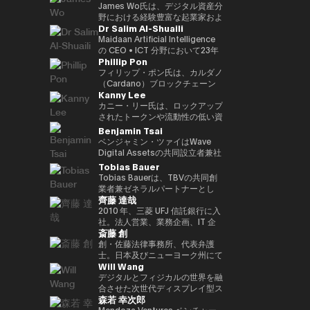
す。 さらにWeb3隣接領域では、
世界資産（RWA）フレームワー
ダーとして、世界各地のイベント
クノロジープラットフォームへと
CEOとして、分散型エコシステ
Commodities Ltd COO、本店
James Wo氏は、デジタル資産分
マレーシアのネオバンク（買収済
ク、ブロックチェーンを活用した
に招待されています。彼女の
進化を進めています。 また、AI
ムへの強いコミットメントのも
商品市場部長、デジタルアセット
野における経験豊富な起業家およ
Dr Salim Al-Shuaili
み）およびeウォレットを共同創
投資プラットフォーム、そして進
Twitterフォロワーは20万人以上
時代に向けた新たな金融プラット
と、3年以内に100社以上のブロ
マーケッツ 常勤取締役、三井物
び投資家であり、2015年にDFG
業。加えて、複数の新興企業にお
化するWeb3エコシステムへの機
にのぼり、「アジア発のグローバ
フォーム「Neo Crypto Bank」
ックチェーン・スタートアップへ
産デジタルコモディティーズ 代
を設立し、10億ドル以上の運用
Maidaan Artificial Intelligence
いて、フィンテック、メドテッ
関投資家向け参入経路などを含ん
ル女性クリプトリーダー」と称さ
の構想を推進しており、暗号資産
の投資を目標に掲げている。 こ
表取締役社長、三井物産コーポレ
資産を統括しています。
の CEO • ICT 分野において23年
Phillip Pon
ク、AIベンチャーなどで戦略アド
でいます。 またハムゼは、国際
れています。 また、ジェンダー
トレジャリー管理、レンディング
れまでの投資ポートフォリオに
ートディベロップメント本部 理
Ledger、Coinlist、Circle、
以上の経験を有し、ICT（AI・DX
バイザーとして要職を歴任してい
的なフィンテックおよびWeb3分
平等の強い提唱者でもあり、
インフラ、プログラマブル金融ア
は、Mysten Labs（Sui）、
事を経て2023年12月に三井物産
ChainSafeなどの企業への初期投
における技術導入）分野の博士号
フィリップ・ポン氏は、カルダノ
ます。
野の議論にも積極的に参加し、グ
NGO「Women Who Crypto」
プリケーションの統合を目指して
Gunzilla、Peaq Network をはじ
を退社し、現職。グローバルなコ
資家でもあります。 また、
（PhD）を取得 • グローバル AI
（Cardano）ブロックチェーン
Kanny Lee
ローバル資本市場の将来の構造
を設立しました。
います。 AIエージェントが経済
め、300を超えるプロジェクトが
モディティトレーディングに精
PolkadotおよびKusama
アンバサダー（Global Council
の共同創設組織の一つである
や、規制された金融システムへの
活動に参加する未来を見据え、ブ
含まれており、変革的テクノロジ
通。
Networkの初期投資家かつ支援
of Responsible AI／米国） • 国
EMURGO のCEOです。
カニー・リー氏は、ロックアップ
ブロックチェーン技術の統合につ
ロックチェーンを基盤とした次世
ーを見抜く鋭い洞察力を示してい
者としても知られており、資本配
際グローバル ICT 連盟
EMURGOは、ブロックチェーン
されたトークンや流動性の低い資
いて定期的に見解を発信していま
代金融インフラの構築に取り組ん
る。 資金提供にとどまらず、
分や寄付、パラチェーンオークシ
（IFCGICT／国連・米国）プロ
技術および資産のトークン化の商
産の二次取引を可能にする分散型
Benjamin Tsai
す。
でいます。
Budki は World Economic
ョンへの積極的な支援を通じて、
フェッショナル会員 • ITU 認定 AI
業的普及を推進しています。
マーケットプレイス
ベンジャミン・ツァイはWave
Forum や Binance Blockchain
エコシステムへの多大な貢献を続
監査人（Certified AI Auditor） •
CEOとして、フィリップ氏は
SecondSwap の創設者兼CEOで
Digital Assetsの共同設立者兼社
Week などの国際的なイベントで
けています。
World AI Council（カナダ）認定
EMURGOの戦略的方向性および
す。 CEOとしてカニー氏は、
長であり、同社はSEC（米国証券
Tobias Bauer
登壇する世界的に評価の高いスピ
チーフ AI オフィサー（Chief AI
グローバルオペレーション全体を
SecondSwapの戦略的ビジョン
取引委員会）に登録されたデジタ
Tobias Bauerは、TBVの共同創
ーカーでもある。市場動向やブロ
Officer） • Gulf College 理事会
統括し、投資、パートナーシッ
とプロダクト開発の実行を統括
ルアセット管理会社です。彼は同
業者兼ゼネラルパートナーとし
ックチェーンの普及に関する彼の
（Board of Trustees）メンバー
プ、インフラ開発を通じて、従来
し、Web3市場における持続可能
社で製品開発と取引を監督してい
齊藤 達哉
て、トップクラスのスタートアッ
見解は、The Times、
• オマーン商工会議所 デジタル経
の金融とブロックチェーンをつな
な流動性とアクセシビリティを高
ます。三か国語を操り、仮想通貨
プへの投資やベンチャービルディ
2010 年、三菱 UFJ 信託銀行に入
CoinDesk、Entrepreneur
済・AI 委員会メンバー •
ぐ取り組みを主導しています。
めるためのイノベーションを推進
のネイティブスピーカーであり、
ングを行っています。過去には
社。法人営業、業務企画、IT 企
Middle East といった主要メディ
GCC（湾岸協力会議）AI プロジ
しています。
また伝統的な金融分野のベテラン
斎藤 創
Blockchain Founders Fundのパ
画を経て、2016 年に FinTech 推
アからも注目を集めている。 ま
ェクトおよび AI 国際アワード審
でもあります。ベンは、シンガポ
ートナーを務め、75Mドルのファ
進室設立、1 人目の専任担当とし
創・佐藤法律事務所、代表弁護
た、ソーシャルメディアでの積極
査委員メンバー • 大学および学術
ールのメリルリンチ・コモディテ
ンドを立ち上げ、150以上のスタ
て三菱 UFJ 信託銀行のデジタル
士。日本及びニューヨーク州にて
的な発信を通じて、その影響力を
アドバイザリーボードメンバー
ィーズで15年以上にわたりシニ
Will Wang
ートアップに投資しました。ま
戦略を企画・推進。“シリアルイ
弁護士資格。東京大学法学部、ニ
さらに拡大。短期的な利益よりも
（SQU、AOU、Sohar
アリーダーシップの経験を積み、
た、Consensusや香港フィンテ
ントレプレナー(連続社内起業
ューヨーク大学ロースクール卒。
デジタルとフィジカルの世界を融
Web3 の長期的な可能性を重視
University） • Global CIO
同社のCEOを務めました。ま
ックウィークなど300以上の
家)”として、情報銀行基盤
西村あさひ法律事務所にて主とし
合させた次世代ディスプレイ型ス
し、世界の在り方を再定義するス
Summit（タイ、2022年）にて
た、アライアンス・バーンスタイ
森若 幸次郎
Web3・テック会議で講演経験が
「Dprime」、デジタル証券基盤
て金融分野（証券化、ファンド、
マートグラスを開発する企業
タートアップへの投資を推進して
Digital Transformation
ンでは、東京、香港、シンガポー
あります。彼はこれまで15都市9
「Progmat」、ステーブルコイ
デリバティブ等）を取り扱った
Even Realities の創業者兼CEO
Mendoza Ventures ベンチャー