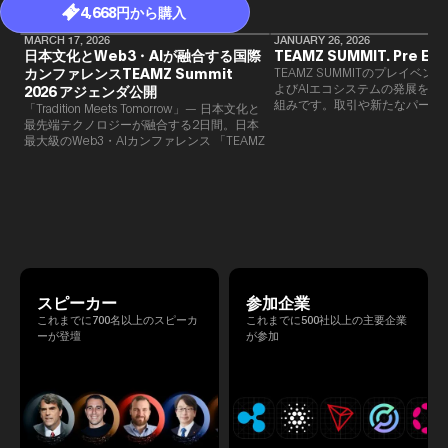
4,668円から購入
MARCH 17, 2026
JANUARY 26, 2026
日本文化とWeb3・AIが融合する国際
TEAMZ SUMMIT. Pre Eve
カンファレンスTEAMZ Summit
TEAMZ SUMMITのプレイベン
よびAIエコシステムの発展を目
2026 アジェンダ公開
組みです。​取引や新たなパート
「Tradition Meets Tomorrow」— 日本文化と
90％以上が対面で生まれること
最先端テクノロジーが融合する2日間。日本
TEAMZでは本イベント前に定
最大級のWeb3・AIカンファレンス 「TEAMZ
を開催し、リラックスした雰囲
Summit 2026」 が、2026年4月7日・8日に
高いネットワーキングを促進し
東京・八芳園にて開催されます。今年のテー
マは 「Tradition Meets Tomorrow」。日本の
伝統文化と最先端のテクノロジーが融合す
る、特別な2日間となります。このたび、公
式アジェンダが公開されました。（※登壇者
のスケジュール等の都合により、開催までに
内容が変更となる可能性があります。）
スピーカー
参加企業
これまでに700名以上のスピーカ
これまでに500社以上の主要企業
ーが登壇
が参加