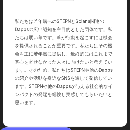
民主党設立
3(2021)
得て5期目当
院選で89
私たちは若年層へのSTEPNとSolana関連の
2025.05.
年8月 大蔵
Dappsの広い認知を主目的とした団体です。私
月~199
課) 200
たちは弱い葦です。葦が行動を起こすには機会
取引等監視委
を提供されることが重要です。私たちはその機
月 国税庁 
月~200
会を主に若年層に提供し、最終的にはこれまで
臣秘書専門官
財務省主
関心を寄せなかった人々に向けたいと考えてい
ます。そのため、私たちはSTEPNや他のDapps
の紹介や活動を身近なSNSを通して発信してい
ます。STEPNや他のDappsが与える社会的なイ
ンパクトの発端を経験し実感してもらいたいと
思います。