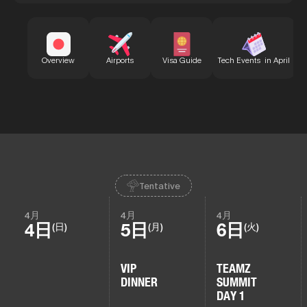
B
Overview
Airports
Visa Guide
Tech Events in April
Tentative
4月
4月
4月
4日
5日
6日
(日)
(月)
(火)
VIP
TEAMZ
DINNER
SUMMIT
DAY 1