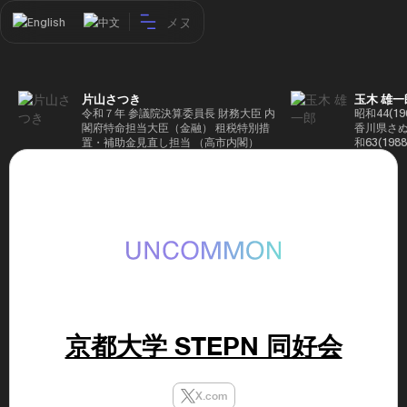
メヌ
English
中文
片山さつき
玉木 雄一
令和７年 参議院決算委員長 財務大臣 内
昭和44(1
閣府特命担当大臣（金融） 租税特別措
香川県さぬ
置・補助金見直し担当 （高市内閣）
和63(19
5(199
蔵省入省 ※
ード大学大
了 平成17
44回衆院
も惜敗 平成
活を経て、
得て初当選 
選で79,1
26(2014
得て3期目当
代表選に出
成29(201
京都大学 STEPN 同好会
を得て4期
区) 希望
党代表(11
主党共同代
X.com
(9月~) 