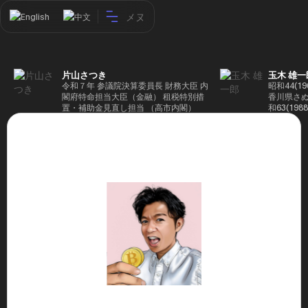
メヌ
English
中文
片山さつき
玉木 雄一
令和７年 参議院決算委員長 財務大臣 内
昭和44(1
閣府特命担当大臣（金融） 租税特別措
香川県さぬ
置・補助金見直し担当 （高市内閣）
和63(19
5(199
蔵省入省 ※
ード大学大
了 平成17
44回衆院
も惜敗 平成
活を経て、
得て初当選 
選で79,1
26(2014
得て3期目当
代表選に出
成29(201
を得て4期
区) 希望
党代表(11
主党共同代
(9月~) 