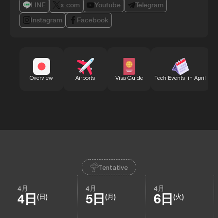
LINE
x.com
Youtube
Telegram
Instagram
Facebook
B
Overview
Airports
Visa Guide
Tech Events in April
Tentative
4月
4月
4月
4日
5日
6日
(日)
(月)
(火)