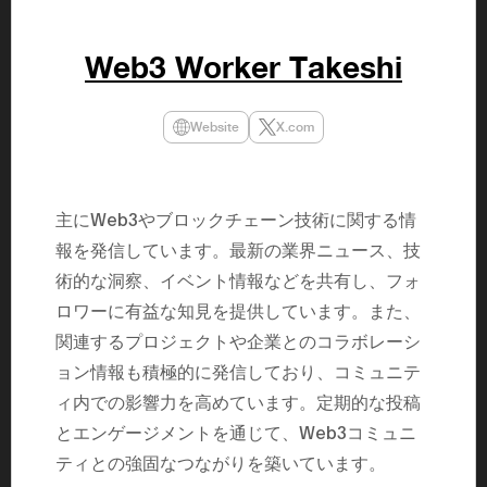
民主党設立
3(2021)
得て5期目当
Web3 Worker Takeshi
院選で89
2025.05.
年8月 大蔵
月~199
Website
X.com
課) 200
取引等監視委
月 国税庁 
月~200
臣秘書専門官
主にWeb3やブロックチェーン技術に関する情
財務省主
報を発信しています。最新の業界ニュース、技
術的な洞察、イベント情報などを共有し、フォ
ロワーに有益な知見を提供しています。また、
関連するプロジェクトや企業とのコラボレーシ
ョン情報も積極的に発信しており、コミュニテ
ィ内での影響力を高めています。定期的な投稿
とエンゲージメントを通じて、Web3コミュニ
ティとの強固なつながりを築いています。