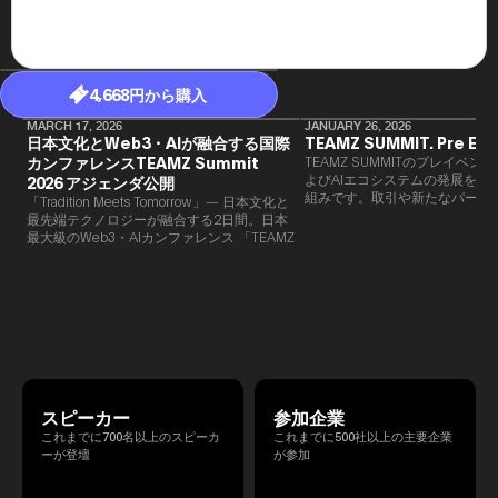
4,668円から購入
MARCH 17, 2026
JANUARY 26, 2026
日本文化とWeb3・AIが融合する国際
TEAMZ SUMMIT. Pre Eve
カンファレンスTEAMZ Summit
TEAMZ SUMMITのプレイベン
よびAIエコシステムの発展を目
2026 アジェンダ公開
組みです。​取引や新たなパート
「Tradition Meets Tomorrow」— 日本文化と
90％以上が対面で生まれること
最先端テクノロジーが融合する2日間。日本
TEAMZでは本イベント前に定
最大級のWeb3・AIカンファレンス 「TEAMZ
を開催し、リラックスした雰囲
Summit 2026」 が、2026年4月7日・8日に
高いネットワーキングを促進し
東京・八芳園にて開催されます。今年のテー
マは 「Tradition Meets Tomorrow」。日本の
伝統文化と最先端のテクノロジーが融合す
る、特別な2日間となります。このたび、公
式アジェンダが公開されました。（※登壇者
のスケジュール等の都合により、開催までに
内容が変更となる可能性があります。）
スピーカー
参加企業
これまでに700名以上のスピーカ
これまでに500社以上の主要企業
ーが登壇
が参加