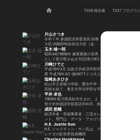
TS26 報告書
TS27 プログラ
片山さつき
令和７年 参議院決算委員長 財務
大臣 内閣府特命担当大臣（金
玉木 雄一郎
融） 租税特別措置・補助金見直
し担当 （高市内閣）
昭和44(1969)年 兼業農家の長男
として香川県さぬき市(旧寒川町)
川崎ひでと
に生まれる 昭和63(1988)年 高松
高校卒業 平成5(1993)年 東京大
平成18年3月 法政大学経済学部卒
学法学部卒業、同年大蔵省入省
業 平成18年4月 (株)NTTドコモ入
塩崎あきひさ
※1 平成9(1997)年 米国ハーバー
社 平成29年8月 衆議院議員川崎
ド大学大学院(ケネディースクー
二郎秘書 令和3年10月 第49回衆
松山市立道後小学校、愛光中学・
ル)修了 平成17(2005)年 財務省を
議院議員総選挙において初当選
高校を経て、東京大学法学部を卒
平井 卓也
退職し、第44回衆院選に立候
令和6年10月 第50回衆議院議員
業後、長島・大野・常松法律事務
補。70,177票を得るも惜敗 平成
総選挙において2期目の当選 令和
所のパートナー弁護士。 2021
1958年香川県高松市生まれ。上
21(2009)年 4年間の浪人生活を経
6年11月 総務大臣政務官（第二次
年、衆議院総選挙（愛媛1区）に
智大学外国語学部英語学科卒。株
成田 悠輔
て、第45回衆院選で109,863票を
石破内閣） 令和7年10月 デジタ
て初当選。元厚労大臣政務官。党
式会社電通、西日本放送代表取締
得て初当選 平成24(2012)年 第46
ル大臣政務官、内閣府大臣政務官
内では、副幹事長を経験した後、
役社長等を経て、2000年、第42
経済学者・零細事業者・三流タレ
回衆院選で79,153票を得て2期目
（第1次高市内閣） 令和8年2月
国会対策副委員長に就任。インテ
回衆議院選挙で初当選。以来、連
ント。専門は、データ・アルゴリ
H.E. Justin Sun
当選 平成26(2014)年 第47回衆院
デジタル大臣政務官、内閣府大臣
リジェンス戦略本部、科学技術イ
続10回当選。自民党経産・総務
ズム・ポエム・思想を組み合わせ
選で78,797票を得て3期目当選 平
政務官（第2次高市内閣）
ノベーション戦略本部、AI・
部会長、政務調査会副会長、内閣
たビジネスと公共政策の想像とデ
H.E. ジャスティン・サン氏は、グ
成28(2016)年 民進党代表選に出
Web3小委員会の各事務局長。
府（IT担当）大臣政務官、国土交
ザイン。多分野の学術誌・学会に
レナダの駐世界貿易機関
Charles Hoskinson
馬。党幹事長代理を拝命 平成
通副大臣、内閣常任委員長等を歴
研究を発表、多くの企業や自治体
（WTO）大使および元常駐代表