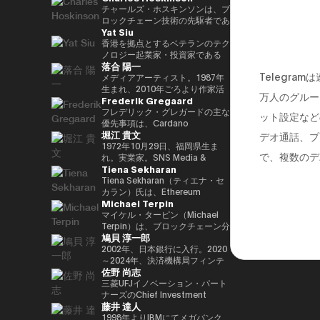
29(2017)年 第48回衆院選で
任し、自民党IT戦略特命委員会委
と共同事業を行う。報道・討論・
であり、世界をリードするブロッ
チャールズ・ホスキンソンは、ブ
82,345票を得て4期目当選(希望
員長として、自民党のIT政策を主
お笑い・アート・ファッションな
クチェーンおよびDAOである
ロックチェーン技術の先駆者であ
Yat Siu
の党公認、香川2区) 希望の党共
導。平成30年10月第4次安倍改造
ど多様な動画や雑誌の企画や出演
TRON の創設者、さらに世界最
り、分散型プラットフォーム「カ
同代表選に出馬。希望の党代表
内閣にてIT担当大臣、内閣府特命
にも関わる。著書『22世紀の資
大級の暗号資産取引所の一つ
ルダノ（Cardano）」の創設者
香港を拠点とするベテランのテク
(11月〜) 平成30(2018)年 国民民
担当(科学技術・知的財産戦略・
本主義：やがてお金は絶滅する』
HTX のアドバイザーを務めてい
です。元々はイーサリアムの共同
ノロジー起業家・投資家である
落合 陽一
主党共同代表(5月~9月) 国民民主
クールジャパン戦略・宇宙政策)
『22世紀の民主主義：選挙はア
ます。 アリババ創業者ジャッ
創設者の一人でもあり、数理論理
Yat Siu氏は、Animoca Brands
Telegr
党代表(9月~) 令和2(2020)年 分党
大臣就任。令和2年菅内閣にてデ
ルゴリズムになり、政治家はネコ
ク・マー氏の薫陶を受けた人物と
学と暗号学に強い背景を持ってい
の共同創業者兼エグゼクティブ・
メディアアーティスト。1987年
を経て新国民民主党設立、代表に
ジタル改革担当大臣就任。令和3
になる』、番組「成田悠輔と愛す
しても知られ、2025年4月には、
ます。カルダノは学術的な研究と
チェアマンです。Animoca
生まれ、2010年ごろより作家活
万人のグルー
Frederik Gregaard
就任(9月) 令和3(2021)年 第49回
年初代デジタル大臣就任。現在、
べき非生産性の世界」「夜明け前
グローバルなデジタル資産業界で
ピアレビューに基づいて開発され
Brandsは、世界的なブロックチ
動を始める。境界領域における物
衆院選で94,530票を得て5期目当
デジタル社会推進本部長。
のPLAYERS」「成田悠輔の聞か
最も著名かつ影響力のある人物の
たことが特徴で、金融包摂とスマ
ェーンおよびゲーム分野のリーダ
化や変換、質量への憧憬をモチー
フレデリック・グレガードの主な
ット設定など
選 令和6(2024)年 第50回衆院選
れちゃいけない話」「walk」
一人として Forbes誌 の表紙を飾
ートコントラクトの普及を目指し
ー企業であり、世界中のゲーマー
フに作品を展開。筑波大学/東京
優先事項は、Cardano
堀江 貴文
で89,899票を得て6期目当選
「書く気がおきない」など。
りました。 また、Forbes「30
ています。現在はInput Output
やインターネット利用者にデジタ
大学准教授、2025年日本国際博
Foundation における導入戦略を
デオ通話、プ
2025.05.01 現在 ※1 1993年4月
Under 30（コンシューマー・テ
Global（IOG）のCEOとしてカ
ル上の財産権を提供することを使
覧会（大阪・関西万博）テーマ事
推進し、各ミッションの統合およ
1972年10月29日、福岡県生ま
で、複数のデ
~2005年8月 大蔵省(現・財務省)
クノロジー部門）」に複数回選出
ルダノの技術開発を主導していま
命としています。これにより、新
業プロデューサー。写真集「質量
び実行を主導するとともに、
れ。実業家。SNS Media &
Tiena Sekharan
在職 1997年7月~1999年6月 外務
されるなど、国際的に高い評価を
す。
たな資産クラス、Play-and-Earn
への憧憬（amana・2019）」
Cardano を活用した包括的かつ
Consulting株式会社 ファウンダ
省出向(中近東第一課) 2000年7月
受けています。 2025年8月に
経済、そしてオープン・メタバー
NFT作品「Re-Digitalization of
公平な成長を実現するための迅速
ー。 現在はロケット開発や、ア
Tiena Sekharan（ティエナ・セ
~2001年6月 金融庁 証券取引等監
は、Blue Origin の NS-34ミッシ
スの構築に寄与する、より公平な
Waves(foundation・2021)」な
な価値創出を可能にすることで
プリのプロデュース、また予防医
カラン）氏は、Ethereum
Michael Terpin
視委員会 2001年7月~2002年6月
ョン に搭乗し、世界で712人目の
デジタルの枠組みの実現を目指し
ど。2016年PrixArsElectronica栄
す。 同財団に参画する以前は、
療普及協会として予防医療を啓蒙
Foundationのアジア太平洋
国税庁 大阪国税局総務課長 2002
宇宙飛行士として宇宙へ渡航しま
ています。 Yat氏は1990年に
誉賞 、EUよりSTARTSPrize受
スイスおよびスカンジナビア諸国
する等 様々な分野で活動する。
（APAC）地域におけるHead of
マイケル・ターピン（Michael
年7月~2005年6月 内閣府出向(特
した。 その関心分野は、テクノ
Atari Germanyでキャリアをスタ
賞、
において17年以上にわたり、プ
会員制オンラインサロン『堀江貴
Institutionsを務めており、エン
Terpin）は、ブロックチェーン分
鳩貝 淳一郎
命担当大臣秘書専門官) 2005年7
ロジー、投資、アート、慈善活
ートさせました。1995年には香
2019SXSWCreativeExperienceARROWAwards
ロフェッショナルサービスおよび
文イノベーション大学校
タープライズ分野での導入推進を
野の投資およびアドバイザリー会
月~2005年8月 財務省主計局主査
動、ゲーム、そして宇宙探査に及
港に移り、アジア初の無料ウェブ
受賞。Apollo Magazine 40
金融業界に従事し、資本市場、デ
（HIU）』では、700名近い会員
通じてEthereumエコシステムの
社 Transform Ventures の創業者
2002年、日本銀行に入行。2020
びます。
ページおよび無料メールサービス
UNDER 40 ART andTECH、
ジタル資産運用、プライベートバ
とともに多彩なプロジェクトを展
発展をリードしています。 キャ
兼CEOであり、また Supercycle
～2024年、決済機構局フィンテ
佐野 尚志
提供企業であるHong Kong
Asia Digital Art Award優秀賞、
ンキング、トレーディング・イン
開している。
リアは伝統的な金融業界からスタ
Genesis Partners, LP のCEO兼
ックグループ長。2024〜2025
Cybercity/Freenationを設立し
文化庁メディア芸術祭アート部門
フラストラクチャー分野に注力し
http://salon.horiemon.com 著
ートし、Lehman Brothers、
最高投資責任者（CIO）を務めて
年、FinTech副センター長、デジ
三菱UFJイノベーション・パート
ました。1998年には、多言語対
審査委員会推薦作品多数。
てきました。
書 『金を使うならカラダに使
BNP Paribas、JPMorganなどで
いる。同ファンドは、ビットコイ
タル通貨検証グループ長。2025
ナーズのChief Investment
藤井 達人
応のホワイトラベルWebサービ
え。』『ＣｈａｔＧＰＴ ｖｓ．
要職を歴任しました。 Ethereum
ン専業としては世界初のアルゴリ
年7月より出向し、現職。2025年
Officerとして、AUM 800億円の
スの先駆者として高く評価された
未来のない仕事をする人たち』
Foundation参画前は、
ズム型暗号資産ヘッジファンドで
4月より東京大学大学院経済学研
ファンドにおいて日・米・アジア
1998年よりIBMにてメガバンク