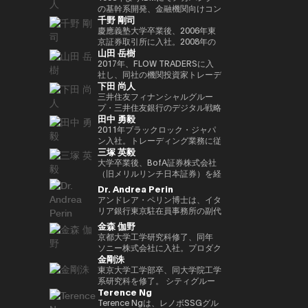
Outblazeを設立しました。2009
『２０３５ １０年後のニッポ
JPMorganのブロックチェーン部
あり、各サイクルの高値でビット
究科CARF招聘研究員。 訳書に
を中心にスタートアップ出資と事
の基幹系開発、金融機関向けコン
千野 剛司
年にはOutblazeのメッセージン
ン ホリエモンの未来予測大全』
門であるKinexysに所属し、JPM
コインを売却し、底値でより多く
『ビットコインとブロックチェー
業開発の責任者を担う。MUIP参
サル業務に従事。 Microsoftを経
グ事業をIBMに売却し、その後
など
CoinやTokenized Depositsなど
を買い戻すという投資仮説を掲げ
ン：暗号通貨を支える技術』
画以前は独立系VCのGlobal
てMUFGのイノベーション事業に
慶應義塾大学卒業後、2006年東
Outblazeを、デジタルエンター
のプロダクト推進を担当していま
ている。 ターピンは35年以上に
（NTT出版）、『マスタリン
Brainにて、国内外スタートアッ
参画しDXプロジェクトをリー
京証券取引所に入社。2008年の
山田 岳樹
テインメント分野のサービスや製
した。
わたり連続起業家および投資家と
グ・イーサリアム ―スマートコ
プ投資やCVCの運営に従事。そ
ド。 auフィナンシャルホールデ
金融危機以降、債務不履行管理プ
品を開発するプロジェクトや企業
して活躍してきた、極めて経験豊
ントラクトとDAppの構築』（オ
れ以前はソニーにて、技術投資や
ィングスにて執行役員チーフデジ
ロセスの改良プロジェクトに参画
2017年、FLOW TRADERSに入
を育成するインキュベーターへと
富なエグゼクティブであり、数多
ライリージャパン）など。共著に
JV設立等の新規事業プロジェク
タルオフィサー兼IT統括部長、
し、日本証券クリアリング機構に
社し、同社の機関投資家トレーデ
下田 尚人
転換しました。そのインキュベー
くの成功したイグジットを実現し
『Web3の未解決問題』（日経
トのファイナンス、またリテール
Microsoftで業務執行役員 金融イ
てOTCデリバティブ（クレジッ
ィング部門にて、シンガポールお
ト企業のひとつが、2014年に設
てきた。その実績を背景に、プエ
BP）、『Web3・暗号資産 13
エナジー事業のカテゴリー責任者
ノベーション本部長を務めた後、
ト・デフォルト・スワップおよび
よび香港支社を拠点にアジアの機
三井住友フィナンシャルグルー
立されたAnimoca Brandsです。
ルトリコを拠点とするファミリー
人の未来予測』（朝日新聞出
として、海外事業を運営。
現職。 一般社団法人
金利スワップ）の清算プロジェク
関投資家とのブロック取引を担
プ・三井住友銀行のデジタル戦略
田中 勇毅
2017年には、従来の教育システ
オフィス Transform Capital を
版）。
FINOVATORS設立。2021年より
トを主導するとともに、日本取引
当。ETFを中心に外国債券や暗号
部 部長。デジタルアセットに関
ムではあまり重視されてこなかっ
設立している。 また、ビットコ
日本ブロックチェーン協会理事就
所グループの清算決済分野の経営
資産を含む幅広いプロダクトにお
するSMBCグループの取り組みを
2011年ブラックロック・ジャパ
た発散的思考やデザイン思考など
インの初期投資家かつ思想的リー
任。同志社大卒、東大EMP第17
企画を担当。2016年より
いて機関投資家に流動性を提供す
取りまとめ。 2025年6月まで日
ン入社。トレーディング業務に従
三塚 英毅
のスキルを育む放課後型デジタル
ダー（thought leader）として
期修了。
PwCJapanのCEO Office（経営
る。また日本国内の証券会社、運
本銀行決済機構局参事役。決済機
事後、2024年3月よりブラックロ
ラボ、Dalton Learning Labを設
も知られ、Ethereum や Tether
企画）にて、リーダーシップチー
用会社、取引所・交換所、電子取
構局では、新しい技術を使った決
ック・グローバル・マーケッツ部
大学卒業後、BofA証券株式会社
立しました。また、テクノロジー
を含む主要ブロックチェーンプロ
ムの戦略的な議論をサポート。
引プラットフォームとのビジネス
済高度化プロジェクトの企画・推
長としてトレーディング、セキュ
（旧メリルリンチ日本証券）を経
における社会的意義のある課題を
ジェクトの初期マーケティングお
2018年7月、世界的な暗号資産取
開発を担当し、同社の日本関連の
進（Project Agora等）、AIの金
リティーズ・レンディング、キャ
て、BNPパリバ証券株式会社にて
Dr. Andrea Perin
研究するOutblazeのリサーチ部
よびアドバイザリーに関与した人
引所であるKrakenを運営する
ビジネス全般に携わる。 FLOW
融システムへの影響に関する国際
ッシュ・マネジメントを統括。ま
複数の役職を経た後、グローバル
アンドレア・ペリン博士は、イタ
門、ThinkBlazeの創設者でもあ
物である。こうした功績から、
Payward, Inc.（米国）に入社
TRADERSは東京証券取引所の
的検討等に従事。また、BIS決済
たデジタル戦略の分野においても
マーケッツ統括本部COOに就
リア銀行東京駐在員事務所の副代
ります。 2018年以降、Yat氏は
CNBC により「クリプト界のゴ
し、金融庁登録に貢献。2020年3
Best Market Makerとして毎年表
市場インフラ委員会（CPMI）、
日本にて従事。2025年1月よりグ
任。Web3企業の Animoca
表です。この職務において、日
金森 伽野
ゲーム業界におけるブロックチェ
ッドファーザー（the Godfather
月より同社日本代表就任。 2022
彰されるとともに、暗号資産等の
G7デジタル決済専門家グループ
ローバル・プロダクト・ソリュー
Brands 株式会社にて創業時より
本、韓国、台湾、オーストラリ
京都大学工学研究科修了、同年
ーンおよびNFT（非代替性トーク
of Crypto）」と称されている。
年7月Binance日本代表に就任。
デジタルアセットや海外の暗号資
（2023年共同議長）、金融安定
ション部を兼務し、同部内でトラ
COOとして参画した後、2024年
ア、ニュージーランドにおける経
ソニー株式会社に入社。プロダク
ン）の活用を早期から提唱してき
2013年には BitAngels を、2014
オックスフォード大学経営学修士
産ETFも積極的にマーケットメイ
委員会（FSB）イノベーションネ
ンジション・マネジメントを統
3月より現職。
済政策論議ならびにマクロ経済・
金剛洙
ト設計開発・商品企画・マーケテ
ました。これにより、ゲーマーは
年には BitAngels Fund 1 を共同
（MBA）修了。
クを行い、上場企業である同社は
ットワーク、BIS・中央銀行
括。
金融動向の分析を担当していま
ィング業務に従事。その後、ネッ
東京大学工学部卒、同大学院工学
ゲーム内資産やデータ、ひいては
設立。同ファンドは、イーサリア
伝統金融とデジタルアセット業界
CBDCグループなど、国際的な政
す。また、現地の金融・監督当
ト証券でフィンテック新規事業立
系研究科を修了。 シティグルー
価値そのものを真に所有できるよ
ムのクラウドセールにおいて、1
の懸け橋としての強みを持つ。
策協議体にも幅広く従事。 日本
局、機関投資家、ビジネスコミュ
Terence Ng
ち上げ、カスタマーエクスペリエ
プ証券株式会社に入社し、日本国
うになると考えられています。分
トークン30セントという価格で
銀行では、他に長崎支店長、香港
ニティとの対話を通じて、イタリ
ンス、CX戦略推進などを経験。
債・金利デリバティブのトレーデ
Terence Ngは、レノボSSGグル
散型アプリケーションとデジタル
100万ドルを投資したことで知ら
事務所長、金融機構局国際課長