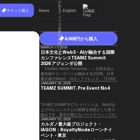
チケット購入
News
English
中文
4,668円から購入
MARCH 17, 2026
日本文化とWeb3・AIが融合する国際
カンファレンスTEAMZ Summit
2026 アジェンダ公開
「Tradition Meets Tomorrow」— 日本文化と
最先端テクノロジーが融合する2日間。日本
最大級のWeb3・AIカンファレンス 「TEAMZ
Summit 2026」 が、2026年4月7日・8日に
JANUARY 26, 2026
TEAMZ SUMMIT. Pre Event No4
東京・八芳園にて開催されます。今年のテー
マは 「Tradition Meets Tomorrow」。日本の
伝統文化と最先端のテクノロジーが融合す
る、特別な2日間となります。このたび、公
TEAMZ SUMMITのプレイベントは、Web3お
式アジェンダが公開されました。（※登壇者
よびAIエコシステムの発展を目的とした取り
のスケジュール等の都合により、開催までに
組みです。​取引や新たなパートナーシップの
内容が変更となる可能性があります。）
90％以上が対面で生まれることから、
JANUARY 23, 2026
カルダノ最大級プロジェクト・
TEAMZでは本イベント前に定員制の交流会
IAGON：RoyaltyNodeローンチイ
を開催し、リラックスした雰囲気の中で質の
高いネットワーキングを促進しています。
ベント - 東京