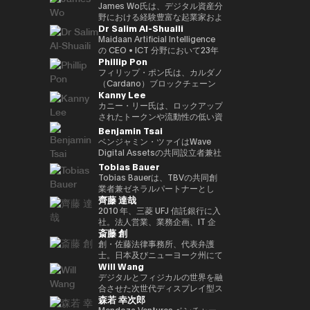
す。 さらにWeb3隣接領域では、
世界資産（RWA）フレームワー
ダーとして、世界各地のイベント
クノロジープラットフォームへと
CEOとして、分散型エコシステ
Commodities Ltd COO、本店
James Wo氏は、デジタル資産分
マレーシアのネオバンク（買収済
ク、ブロックチェーンを活用した
に招待されています。彼女の
進化を進めています。 また、AI
ムへの強いコミットメントのも
商品市場部長、デジタルアセット
野における経験豊富な起業家およ
Dr Salim Al-Shuaili
み）およびeウォレットを共同創
投資プラットフォーム、そして進
Twitterフォロワーは20万人以上
時代に向けた新たな金融プラット
と、3年以内に100社以上のブロ
マーケッツ 常勤取締役、三井物
び投資家であり、2015年にDFG
業。加えて、複数の新興企業にお
化するWeb3エコシステムへの機
にのぼり、「アジア発のグローバ
フォーム「Neo Crypto Bank」
ックチェーン・スタートアップへ
産デジタルコモディティーズ 代
を設立し、10億ドル以上の運用
Maidaan Artificial Intelligence
いて、フィンテック、メドテッ
関投資家向け参入経路などを含ん
ル女性クリプトリーダー」と称さ
の構想を推進しており、暗号資産
の投資を目標に掲げている。 こ
表取締役社長、三井物産コーポレ
資産を統括しています。
の CEO • ICT 分野において23年
Phillip Pon
ク、AIベンチャーなどで戦略アド
でいます。 またハムゼは、国際
れています。 また、ジェンダー
トレジャリー管理、レンディング
れまでの投資ポートフォリオに
ートディベロップメント本部 理
Ledger、Coinlist、Circle、
以上の経験を有し、ICT（AI・DX
バイザーとして要職を歴任してい
的なフィンテックおよびWeb3分
平等の強い提唱者でもあり、
インフラ、プログラマブル金融ア
は、Mysten Labs（Sui）、
事を経て2023年12月に三井物産
ChainSafeなどの企業への初期投
における技術導入）分野の博士号
フィリップ・ポン氏は、カルダノ
ます。
野の議論にも積極的に参加し、グ
NGO「Women Who Crypto」
プリケーションの統合を目指して
Gunzilla、Peaq Network をはじ
を退社し、現職。グローバルなコ
資家でもあります。 また、
（PhD）を取得 • グローバル AI
（Cardano）ブロックチェーン
Kanny Lee
ローバル資本市場の将来の構造
を設立しました。
います。 AIエージェントが経済
め、300を超えるプロジェクトが
モディティトレーディングに精
PolkadotおよびKusama
アンバサダー（Global Council
の共同創設組織の一つである
や、規制された金融システムへの
活動に参加する未来を見据え、ブ
含まれており、変革的テクノロジ
通。
Networkの初期投資家かつ支援
of Responsible AI／米国） • 国
EMURGO のCEOです。
カニー・リー氏は、ロックアップ
ブロックチェーン技術の統合につ
ロックチェーンを基盤とした次世
ーを見抜く鋭い洞察力を示してい
者としても知られており、資本配
際グローバル ICT 連盟
EMURGOは、ブロックチェーン
されたトークンや流動性の低い資
いて定期的に見解を発信していま
代金融インフラの構築に取り組ん
る。 資金提供にとどまらず、
分や寄付、パラチェーンオークシ
（IFCGICT／国連・米国）プロ
技術および資産のトークン化の商
産の二次取引を可能にする分散型
Benjamin Tsai
す。
でいます。
Budki は World Economic
ョンへの積極的な支援を通じて、
フェッショナル会員 • ITU 認定 AI
業的普及を推進しています。
マーケットプレイス
ベンジャミン・ツァイはWave
Forum や Binance Blockchain
エコシステムへの多大な貢献を続
監査人（Certified AI Auditor） •
CEOとして、フィリップ氏は
SecondSwap の創設者兼CEOで
Digital Assetsの共同設立者兼社
Week などの国際的なイベントで
けています。
World AI Council（カナダ）認定
EMURGOの戦略的方向性および
す。 CEOとしてカニー氏は、
長であり、同社はSEC（米国証券
Tobias Bauer
登壇する世界的に評価の高いスピ
チーフ AI オフィサー（Chief AI
グローバルオペレーション全体を
SecondSwapの戦略的ビジョン
取引委員会）に登録されたデジタ
Tobias Bauerは、TBVの共同創
ーカーでもある。市場動向やブロ
Officer） • Gulf College 理事会
統括し、投資、パートナーシッ
とプロダクト開発の実行を統括
ルアセット管理会社です。彼は同
業者兼ゼネラルパートナーとし
ックチェーンの普及に関する彼の
（Board of Trustees）メンバー
プ、インフラ開発を通じて、従来
し、Web3市場における持続可能
社で製品開発と取引を監督してい
齊藤 達哉
て、トップクラスのスタートアッ
見解は、The Times、
• オマーン商工会議所 デジタル経
の金融とブロックチェーンをつな
な流動性とアクセシビリティを高
ます。三か国語を操り、仮想通貨
プへの投資やベンチャービルディ
2010 年、三菱 UFJ 信託銀行に入
CoinDesk、Entrepreneur
済・AI 委員会メンバー •
ぐ取り組みを主導しています。
めるためのイノベーションを推進
のネイティブスピーカーであり、
ングを行っています。過去には
社。法人営業、業務企画、IT 企
Middle East といった主要メディ
GCC（湾岸協力会議）AI プロジ
しています。
また伝統的な金融分野のベテラン
斎藤 創
Blockchain Founders Fundのパ
画を経て、2016 年に FinTech 推
アからも注目を集めている。 ま
ェクトおよび AI 国際アワード審
でもあります。ベンは、シンガポ
ートナーを務め、75Mドルのファ
進室設立、1 人目の専任担当とし
創・佐藤法律事務所、代表弁護
た、ソーシャルメディアでの積極
査委員メンバー • 大学および学術
ールのメリルリンチ・コモディテ
ンドを立ち上げ、150以上のスタ
て三菱 UFJ 信託銀行のデジタル
士。日本及びニューヨーク州にて
的な発信を通じて、その影響力を
アドバイザリーボードメンバー
ィーズで15年以上にわたりシニ
Will Wang
ートアップに投資しました。ま
戦略を企画・推進。“シリアルイ
弁護士資格。東京大学法学部、ニ
さらに拡大。短期的な利益よりも
（SQU、AOU、Sohar
アリーダーシップの経験を積み、
た、Consensusや香港フィンテ
ントレプレナー(連続社内起業
ューヨーク大学ロースクール卒。
デジタルとフィジカルの世界を融
Web3 の長期的な可能性を重視
University） • Global CIO
同社のCEOを務めました。ま
ックウィークなど300以上の
家)”として、情報銀行基盤
西村あさひ法律事務所にて主とし
合させた次世代ディスプレイ型ス
し、世界の在り方を再定義するス
Summit（タイ、2022年）にて
た、アライアンス・バーンスタイ
森若 幸次郎
Web3・テック会議で講演経験が
「Dprime」、デジタル証券基盤
て金融分野（証券化、ファンド、
マートグラスを開発する企業
タートアップへの投資を推進して
Digital Transformation
ンでは、東京、香港、シンガポー
あります。彼はこれまで15都市9
「Progmat」、ステーブルコイ
デリバティブ等）を取り扱った
Even Realities の創業者兼CEO
Mendoza Ventures ベンチャー