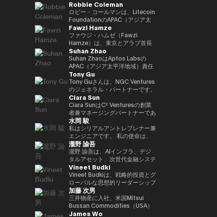
Robbie Coleman
ロジェクトリードを実施。 2021
リーダー職を歴任。日本を代表す
業開発支援統括として参画、
副社長として日本事業成長を牽
籍。兜町、霞ケ関、永田町と多角
年にNEC入社した後は、web3、
る決済・フィンテック企業との戦
2026年1月より現職。
引。現在はStartale Japan 代表
的視点で金融・マーケットを取
ロビー・コールマンは、Litecoin
生体認証、メタバース、秘密計算
略的提携を推進し、プロダクト連
取締役CEOとして、日本市場で
材。2020年よりフィンテックエ
FoundationのAPAC（アジア太
Fawzi Hamze
などデジタルサービスの新規事業
携や市場戦略の立案を担ったほ
のブロックチェーン技術のビジネ
ディター。25年からNIKKEI
平洋地域）統括責任者（Head of
を担当等。
か、オーストラリアおよびニュー
スにおける活用を推進。
Financial副編集長。共著に「仮
APAC）です。2017年以降、この
ファウジ・ハムゼ（Fawzi
ジーランドでの市場ローンチをリ
想通貨バブル」、「NFTの教科
非営利団体はLitecoin（LTC）の
Hamze）は、東京とアラブ首長
Suhan Zhao
ード。また、日本国内フィンテッ
書」。
普及、開発、そしてエコシステム
国連邦を拠点に活動する国際的な
ク企業の買収およびPMI（買収後
の成長に注力してきました。ロビ
投資・アドバイザリー持株グルー
Suhan ZhaoはAptos Labsの
統合）を主導し、Googleのフィ
ーはデジタルアセット／暗号資産
プ、Assets Advisors
APAC（アジア太平洋地域）責任
Tony Gu
ンテック領域におけるプレゼンス
（クリプト）領域に11年にわた
Capital（AAC）の創業者兼会長
者であり、機関投資家向けの高性
強化に貢献した。 それ以前は、
り従事しており、Litecoin
です。AACは、不動産投資、金
能パブリックLayer1ブロックチ
Tony Guさんは、NGC Ventures
三井住友銀行およびJRIアメリカ
Foundationの活動以外でも、グ
融アドバイザリー、デジタル資産
ェーンであるAptosの地域戦略、
のジェネラル・パートナーです。
Ciara Sun
（ニューヨーク）にて、米州にお
ローバルな取引所、ウォレット、
インフラ、テクノロジーベンチャ
事業成長、戦略的パートナーシッ
NGC Venturesを設立する前は、
けるグローバル・キャッシュマネ
プライバシーツール、各種プロジ
ーなどの分野に特化した企業群の
プを統括しています。 Aptos
クロスボーダーのバイアウト・ア
Ciara SunはC² Venturesの創業
ジメント・プラットフォームの統
ェクトの創業・共同創業や立ち上
ポートフォリオを統括し、アジア
Labs参画以前は、Ripple Labsに
ドバイザリー・ファームである
者兼マネージングパートナーであ
水岡 駿
括やブラジル市場への展開を担
げを支援してきました。 APAC統
および湾岸地域における投資機会
てアジア太平洋地域における主要
Rhodium Capitalのジェネラ
り、これまでに150万ドル以上を
当。伝統的金融とテクノロジーの
括責任者として、ロビーは地域に
への体系的なアクセスを求める国
な戦略的パートナーシップおよび
ル・パートナーを務めていまし
投資し、次世代のWeb3アプリケ
私はシリアルアントレプレナー兼
両領域における豊富な経験を有す
おけるLitecoinの機関投資家向
際投資家や機関投資家を支援して
市場ネットワーク拡大を主導し、
た。Tonyさんは、北アジア諸国
ーションを構築・拡張する開発者
エンジニアです。 私の使命は、
瀧野 諭吾
る。 INSEADにてMBAを取得。
け、規制当局、政府との関係構築
います。 ハムゼは、国際金融お
金融機関、銀行、エンタープライ
での大規模なバイアウト取引に重
の支援に注力しています。 C²
革新的なWeb3ビジネスを創出・
南山大学総合政策学部卒業。
およびプレゼンス拡大を担ってい
よびクロスボーダー取引において
ズ企業と密接に連携しながら、ブ
点を置き、テクノロジー、金融サ
Ventures設立以前は、Huobi
実践し、より良い社会に貢献する
瀧野 諭吾は、AIインフラ、デジ
ます。また、カンファレンスやサ
15年以上の経験を持ち、グロー
ロックチェーンの社会実装と普及
ービス、消費者向けセクターなど
Groupの副社長を務め、グロー
ことです。 日本発のグローバル
タルアセット、次世代金融システ
Vineet Budki
ミット、メディアでLitecoinを代
バルな資本展開や戦略的投資イニ
を推進しました。 キャリア初期
で複数の取引を完了し、合計取引
バル事業開発、グローバルマーケ
に認知される企業を築き、私の取
ムの融合領域に注力するテクノロ
表し、Proof-of-Work Summit、
シアティブに関わるプライベート
には、JPモルガンおよびS&P
額は10億ドルを超えています。
ット、機関投資家部門、パートナ
り組みを通じてイノベーションと
ジー起業家です。2025年6月、株
Vineet Budkiは、戦略的投資とグ
AusCrypto、Blockchain
投資家、ファミリーオフィス、機
Globalに在籍し、シンガポール
ーシップ、ブロックチェーンプロ
社会的インパクトを生み出してい
式会社イオレ（東証：2334）の
ローバルな思想的リーダーシップ
加藤 次男
Centre、Litecoin Summitでの
関投資家と密接に連携していま
およびロンドンを拠点に、コーポ
ジェクトの上場、インキュベーシ
きたいと考えています。
代表取締役社長兼CEOに就任し
を通じて Web3 分野の成長を牽
基調講演に加え、CIS、
す。 彼の取り組みは、伝統的な
レートバンキングおよびコモディ
ョンおよび投資部門を統括してい
ました。現在、同社はAIコンピュ
引する、業界を代表する人物であ
三井物産に入社、米国Mitsui
Token2049などでのファイアサ
資本市場と新たなデジタルインフ
ティ市場における専門性を培いま
ました。 Ciaraはブロックチェー
ートインフラとクリプトネイティ
る。 1億ドル規模の暗号資産特化
Bussan Commodities（USA）
James Wo
イドやパネルにも登壇していま
ラの融合に焦点を当てており、実
した。
ン分野における代表的な女性リー
ブな金融サービスを中核とするテ
型ファンド Sigma Capital の
Inc.CEO、英国Mitsui Bussan