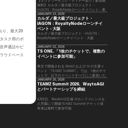
【ネットワーキング・ディナーあり / 参加費
無料】カルダノ最大級プロジェクト・
IAGON：RoyaltyNodeローンチイベント - 東
京
JANUARY 23, 2026
カルダノ最大級プロジェクト・
IAGON：RoyaltyNodeローンチイ
ベント - 大阪
あり、最大20
​カルダノ最大級プロジェクト・IAGON：
RoyaltyNodeローンチイベント - 大阪
タスク用のボ
音声通話やビ
JANUARY 22, 2026
TS ONE. 「1枚のチケットで、複数の
ラウドベース
イベントに参加可能」
東京で開催される Web3 および AI の主要イ
ベント「TEAMZ SUMMIT」 では、1枚のチケ
ットで、以下のイベントすべてにご参加いた
だけます。
JANUARY 20, 2026
TEAMZ Summit 2026、WaytoAGI
とパートナーシップを締結
4月8日、WaytoAGI主催 AIカンファレンスを
八芳園にて開催TEAMZ Summit チケット保
有者は無料で参加可能