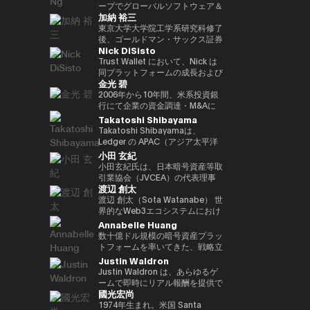
ア経済への理解促進と、二国間の
2022年 ソニー銀行入社、現在は
ィング業務に従事。 その後、株
ープでグローバルソフトウェア＆
資産の可能性を明確に見据えた
れている。 ターピンは2015年に
（バーゼル規制担当）、国際局企
経済・金融関係のさらなる強化に
加納 裕三
ソニー銀行 DX事業企画部長とし
式会社松尾研究所に参画し、機械
マネージドサービスビジネスを率
Yat氏は、Animoca Brandsをブ
「ビットコイン四季モデル
画役等を歴任。財務省では国際機
取り組んでいます。 中央銀行、
てweb3関連の新規事業企画を推
学習プロジェクトの企画から
いています。彼は、戦略的な
東京大学大学院工学系研究科修了
ロックチェーン、ゲーム、NFT、
（Four Seasons of Bitcoin）」
構課企画官として国際金融
銀行監督当局、ならびに欧州中央
進。
PoC、開発を一貫して担当。
Microsoft Cloud Solution
後、ゴールドマン・サックス証券
そしてオープン・メタバース分野
を開発した人物でもあり、2024
（FATF、FSB等）を担当。 一橋
銀行（ECB）や欧州投資銀行
Nick DiSisto
2022年より同社取締役に就任、
Provider（CSP）プログラムを推
株式会社等を経て、2014年に株
におけるリーダー的地位へと迅速
年に Skyhorse Publishing から
大学法学部卒業。ハーバード大学
（EIB）を含む国際金融機関にお
また生成AIに特化したVCファン
進し、Microsoftと連携して関連
式会社bitFlyerを共同創業。
Trust Wallet において、Nick は
に導きました。Animoca Brands
刊行された著書『Bitcoin
でComputer Science for AIを履
いて15年以上の経験を有し、金
ドを新設。
するサービスソリューション全体
bitFlyer創業以降、暗号資産の国
同プラットフォームの成長および
はNFTを中心とした複数の子会社
Supercycle』は高い評価を受
修。
融規制、ガバナンス、コンプライ
金光 碧
を推進する責任を負っています。
内の法改正に関する提言や自主規
ユーザー体験の中核を担う、戦略
や製品群を展開しており、さらに
け、2024年11月上旬におけるビ
アンスの分野で深い専門性を備え
彼は、セキュリティ、ソフトウェ
制ルールの策定等に尽力すると共
的イニシアティブおよびエコシス
2006年から10年間、米系投資銀
540社を超えるブロックチェーン
ットコインの史上最高値更新を正
ています。 ローマ大学トル・ヴ
ア、クラウド、AIエコシステムに
に、暗号資産交換業者である
テム・パートナーシップを統括し
行にて企業の資金調達・M&Aに
関連企業に投資を行い、世界最大
確に予測したことで注目を集め
ェルガータ校にて、健全性規制お
おける主要な戦略的パートナーシ
bitFlyer USA, Inc.のCEO、
ている。 彼の取り組みは、DeFi
係るデリバティブストラクチャリ
Takatoshi Shibayama
級のブロックチェーン投資ポート
た。 デジタル資産分野に参入す
よび監督当局の制裁権限をテーマ
ップと販売を、グローバル市場全
bitFlyer EUROPE S.A.のチェアマ
連携、法定通貨のオン／オフラン
ング業務に従事。2016年に株式
フォリオを築いています。 Yat氏
る以前には、Market Wire（現
Takatoshi Shibayamaは、
とする法学博士号を取得していま
体で主導しています。 2011年に
ンを歴任。グローバルな視点で暗
プ、MEV（最大抽出価値）対
会社bitFlyer入社後、CFOやPRを
はこれまでに数多くの栄誉を受け
GlobeNewswire） を創業。同社
Ledger の APAC（アジア太平洋
す。
レノボに参加して以来、Terence
号資産交換業業界の発展に貢献。
策、そしてコア・インフラパート
経て財務規制関連体制整備 を担
ており、世界経済フォーラムの
は現在、Apollo Global
地域）統括責任者（Head of
小田 玄紀
Ngは、セキュリティ、エンター
2018年に自主規制団体である一
ナーシップなど、幅広い重要領域
当。2022年より新規事業を担当
「Global Leader of
Management 傘下で約5億ドル
APAC）を務めている。Web3 業
小田玄紀氏は、日本暗号資産等取
テインメント、Eコマース、フィ
般社団法人日本仮想通貨交換業協
に及び、世界中の何百万人ものユ
し、現在はグループCPO。2025
Tomorrow」、DHL/SCMP
規模の事業部門となっている。ま
界および機関投資家向けに、デジ
引業協会（JVCEA）の代表理事
ンテックなどのセクターにわたる
会（現、一般社団法人日本暗号資
ーザーにとって、暗号資産をより
年より株式会社Custodiem 取締
Awardsの「Young
た、消費者向けインターネット黎
タル資産のセキュリティソリュー
渡辺 創太
（会長）、SBIホールディングス
主要なインターネット企業とのレ
産等取引業協会：JVCEA）を発
使いやすく、安全で、スケーラブ
役として、国内暗号資産ETF組成
Entrepreneur of the Year」、さ
明期におけるマーケティングの先
ション提供を統括している。 こ
の常務執行役員、そして株式会社
渡辺 創太（Sota Watanabe） 世
ノボのパートナーシップをグロー
起人として設立。内閣官房主催の
ルなものにすることを目的として
プロジェクト等を推進。
らにCointelegraphによる「ブロ
駆者として、The Motley Fool、
れまで 17年以上にわたり、企業
ビットポイントジャパンの代表取
界的なWeb3エコシステムにおけ
バルにリードしてきました。ま
官民データ活用推進基本計画実行
いる。 Nick は、プロダクト、セ
ックチェーン業界で注目すべき
America Online Greenhouse、
再生・ディストレスト投資分野の
締役を務める起業家、投資家、ビ
るパイオニアであり、日本を代表
Annabelle Huang
た、戦略的なAR/VRパートナー
委員会にも有識者として出席。
キュリティ、エンジニアリング、
100人」の一人にも選ばれていま
Earthlink の立ち上げをはじめ、
アナリストおよび投資家として活
ジネス再生の専門家です。2001
するテック起業家の一人。
数十億ドル規模の暗号資産プラッ
シップも推進しました。
現在、株式会社bitFlyer
マーケティングといった各部門と
す。 また、Yat氏はクラシック音
数十に及ぶ著名なインターネット
躍。JPMorgan や Goldman
年に自身の会社を設立して以降、
Startale Groupの創業者兼CEO
トフォームを率いてきた、戦略立
Terence Ngは、ソニーエレクト
Holdings代表取締役CEO、株式
密接に連携しながら、ユーザー体
楽の正式な訓練を受けた音楽家で
ブランドの成長に関与した。 学
Sachs などの投資銀行にてキャ
様々なビジネスを立ち上げてきま
として、「世界をオンチェーンに
案およびリーダーシップの豊富な
Justin Waldron
ロニクス、ヒューレット・パッカ
会社bitFlyer 代表取締役、株式会
験とブロックチェーン技術の交差
もあり、BAFTA（英国映画テレ
歴としては、ニューヨーク州立大
リアをスタートさせた後、米国の
した。2016年には暗号通貨交換
する（Bringing the world
経験
ード、Navteq Corporation、ノ
社bitFlyer Blockchain代表取締
点におけるイノベーションを推進
Justin Waldron は、あらゆるゲ
ビ芸術アカデミー）のアドバイザ
学バッファロー校にてクリエイテ
ヘッジファンド Davidson
所Bitpointを設立し、CEOとな
onchain）」というミッションの
キアなどの主要なテクノロジーブ
役、bitFlyer USA, Inc.の
している。 「コードを現実世界
ームで即時にリアル報酬を提供で
リーボードメンバー、ならびに
ィブ・ライティングの修士号を取
Kempner Capital Management
りました。2019年には世界経済
もと、分散型インターネットのた
國光宏尚
ランドで、マーケティング、製品
Director、株式会社Custodiem
の価値へと変換する」ことに重点
きるプラットフォーム play.fun
Asian Youth Orchestraの理事も
得。シラキュース大学にて二つの
に参画。その後、シンガポールを
フォーラムからヤング・グローバ
めの基盤インフラ構築を主導して
開発、ビジネス開発の役割を20
の取締役を務めるほか、一般社団
を置き、Nick はセルフカストデ
の創業者兼CEOです。また、
1974年生まれ。米国 Santa
務めています。 必要であれば、
学士号を取得しており、2000年
拠点とする投資ファンド 3D
ル・リーダーに選出されました。
いる。 日本最大のパブリックブ