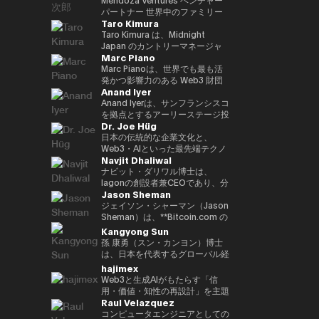
いる。 「Web3 は未来である」
Inspiring Award を受賞 • Global
ル、ソウル、台北で収益性のある
か国で生活し、中国語、英語、ド
ン基盤「Progmat Coin」、機能
後、2015年に独立して現事務所
です。 2023年に設立されたEven
パートナー 世界中のファミリー
という確固たる信念のもと、
CIO Summit（アゼルバイジャ
ディストリビューションチームを
Taro Kimura
イツ語に堪能です。
型 NFT 基盤「Progmat UT」、
を立ち上げた。Web3、
Realitiesは、「テクノロジーは
オフィス、ベンチャーキャピタ
Budki は分散型テクノロジーの進
ン、2023年）にて Impact
統括し、ビジネス戦略を牽引しま
数多くの組織が入会する「デジタ
FinTech、Metaverse、スタート
前に出るのではなく、日常生活を
ル、テクノロジー企業をつなぎ、
Taro Kimura は、Midnight
化を牽引する重要な存在である。
Trailblazer Award を受賞 • 国家
した。 ベンはサザンカリフォル
ルアセット共創コンソーシアム」
アップを専門とする。 著書に
静かに支え、さりげなく価値を高
次世代のAI・Web3イノベーショ
Japan のカントリーマネージャ
**ヴィニート・ブドキ（Vineet
レベルの AI プロジェクトに携わ
ニアの早期スタートアップに投資
Marc Piano
等を立ち上げる。2022 年、複数
「NFTの教科書」、 ｢先読み！メ
めるべきである」という人間中心
ンを推進するグローバルアドバイ
ーを務めており、創業者としての
Budki）**は、戦略的投資とグロ
り、技術のローカライズを推進 •
し、メンタリングも行っていま
の金融機関や取引所、ソフトウェ
タバース＆NFT」など。 日本ブ
の理念に基づいて誕生しました。
ザー。 ボストンおよびサンフラ
経験、エンタープライズ向けGo-
Marc Pianoは、世界でも最も活
ーバルな思想的リーダーシップを
AI・データ・DX に関する専門的
す。彼は多数の証券ライセンスを
ア企業の出資による、デジタルア
ロックチェーン協会顧問、日本
その哲学は、高い評価を受けてい
ンシスコを拠点にAI・フィンテッ
to-Market（GTM）のリーダー
発かつ影響力のある Web3 財団
通じて Web3 分野の成長を牽引
なトレーニングを提供 • e-
保有しており、カリフォルニア大
Anand Iyer
セット基盤事業の独立会社化を発
STO協会監事、一般社団法人
る Even G1 および Even G2 ディ
ク・サイバーセキュリティ分野へ
シップ、そして国際的なビジネス
のいくつかにおいて、独立取締役
する、業界を代表する人物であ
Government、デジタルトランス
学バークレー校で工学の学士号を
表し、2023年10月創業より代表
Metaverse Japan監事、FinTech
スプレイ型スマートグラスのデザ
投資する Mendoza Ventures の
経験を兼ね備えています。現在、
（Independent Director of
Anand Iyerは、サンフランシスコ
る。 1億ドル規模の暗号資産特化
フォーメーション、人工知能、第
取得し、UCLAアンダーソン経営
就任。特許登録8 件
協会キャピタルマーケッツ部門事
インにも色濃く反映されていま
ベンチャーパートナー、また、
日本市場におけるMidnightの戦
Record）およびコンサルタント
を拠点とするアーリーステージ投
型ファンド Sigma Capital の
4次産業革命に関連する複数のプ
大学院でMBAを取得しました。
Dr. Joe Hüg
務局、HashPort監査役、前
す。これらの製品では、AIがリア
AI・Web3分野に特化したスイス
略を統括し、GTM、エンタープ
を務めている人物である。デジタ
資ファンド Canonical のマネー
CEOとして、分散型エコシステ
ロジェクトを主導・参画（鉱業、
現在は同大学で暗号通貨ファイナ
bitFlyer社外取締役などを務め
ルタイムで機能し、重要な対話を
およびアフリカ拠点のベンチャー
ライズ連携、コミュニティ成長、
ル資産エコシステムの最上位レベ
ジング・パートナーであり、AI、
日本の伝統的な企業文化と、
ムへの強いコミットメントのも
スマートシティ、ヘルスケア、教
ンスを教えています。
る。海外のChambers Asia
サポートすることで、ユーザーが
キャピタル CV VC のアドバイザ
エコシステムの普及を推進してい
ルにおいて、ガバナンス、コンプ
ロボティクス、暗号資産といった
Web3・AIといった最先端テクノ
と、3年以内に100社以上のブロ
育、観光、農業、物流・交通、リ
Navjit Dhaliwal
Pacific、Best Lawyers
思考を整理し、自信を持ってコミ
ーを務める。現在、世界10社以
ます。 これまでのキャリアで
ライアンス、長期的な持続可能性
フロンティアテクノロジーへの投
ロジーが交差する領域で活躍する
ックチェーン・スタートアップへ
スクおよび危機管理、メディア分
rankings、Legal500で日本の
ュニケーションを取り、仕事や日
上のベンチャーキャピタルの支援
は、急成長スタートアップとグロ
を監督する役割を信頼されて担っ
資に注力している。アイヤーはシ
実務家・研究者・教育者です。情
ナビット・ダリワル博士は、
の投資を目標に掲げている。 こ
野） • 各種国際・国内カンファレ
FinTechの弁護士としてそれぞれ
常生活のあらゆる場面で「今」に
に携わる。 また、ブロックチェ
ーバル企業の双方で経験を積んで
ている。 法学を基盤とするキャ
リコンバレーで長年の経験を持つ
報経営イノベーション専門職大学
Iagonの創設者兼CEOであり、分
れまでの投資ポートフォリオに
ンス、サミット、ワークショッ
Jason Sheman
ランク・イン。
集中できる体験を提供します。
ーンおよびイノベーション分野の
きました。Mycelの共同創業者と
リアを持つ Marc は、以前、主要
ベテランである。 2005年に
（iU）にて起業学 実務教授を務
散型クラウドサービス業界を牽引
は、Mysten Labs（Sui）、
プ、イベントに参加 • 研究論文、
国際カンファレンス
して、次世代インターオペラビリ
なオフショア法律事務所において
Microsoft にてプロダクトマネー
めると同時に、
しています。Mjøsa
ジェイソン・シャーマン（Jason
Gunzilla、Peaq Network をはじ
書籍、雑誌、メディア番組におい
UN:Block（ラトビア）、WAIB
ティ・インフラプロトコルのグロ
カウンセル（法律顧問）を務め、
ジャーとしてキャリアをスタート
TEDxInnovationU のリードオー
Tannklinikk、Arbo Lab AS、
Sheman）は、**Bitcoin.com の
め、300を超えるプロジェクトが
て著者として参画
Summit Monaco（モナコ）、
ーバルGTM、パートナーシッ
同事務所のグローバル Web3 プ
し、その後 Trusted を創業。同
ガナイザー兼ライセンシーとし
CanPol ASなど、複数の成功した
最高執行責任者（COO）**とし
Kangyong Sun
含まれており、変革的テクノロジ
VI3NNA Congress（オーストリ
プ、投資家対応、オペレーション
ラクティスの中核的設計者として
社は2018年に上場企業である
て、世代や分野を越えた知の共有
企業を創業・運営した経験を持つ
て、暗号資産業界を代表するコン
孫 康勇（スン・カンヨン）博士
ーを見抜く鋭い洞察力を示してい
ア）、World Venture
をリードしました。Web3業界に
活躍した。その分野における権威
Care に買収された。その後、
を推進しています。 三菱や富士
ダリワル博士は、実績あるシリア
シューマープラットフォームのグ
は、日本を代表するグローバル経
る。 資金提供にとどまらず、
Forum（オーストリア） などで
参入する以前は、LinkedInにて
として、主要な法律ディレクトリ
Lightspeed に参画し、ベンチャ
通などのグローバル企業へのコン
ルアントレプレナーです。ポズナ
ローバルオペレーション全般を統
営教育機関の一つである一橋大学
hajimex
Budki は World Economic
アンバサダーを務め、世界各地の
Global Enterprise Sales
ーからも高く評価されている。こ
ーパートナーとして Phantom、
サルティング経験を通じ、企業イ
ン医科大学とマクマスター大学で
括しています。8年以上にわたり
大学院 経営管理研究科 国際企業
Forum や Binance Blockchain
Web3と生成AIがもたらす「信
スタートアップエコシステムをつ
Directorを務め、日本の大手多国
のような法曹としての確かな経歴
Alchemy、Arbitrum、Mysten な
ノベーションやデジタルトランス
学び、歯学のDDS（博士号）お
同社に在籍し、アジア、中東、ヨ
戦略専攻（Hitotsubashi
Week などの国際的なイベントで
用・価値・知性の再設計」を主題
なぐ活動を行っている。 2013
籍企業との戦略的パートナーシッ
と、長年にわたる最前線でのアド
どのブロックチェーン関連企業に
フォーメーション（DX）の実践
よび医学の学士号を取得していま
ーロッパ、米国を含む地域での事
University Business School,
Raul Velazquez
登壇する世界的に評価の高いスピ
に、テクノロジーと社会構造の交
年、Harvard Business
プ構築や、大規模SaaS導入プロ
バイザリー経験により、Marc は
関与した。 学歴としては、パデ
的知見を蓄積。中小企業から大企
す。
業拡大を支え、Bitcoin.com の
ICS）の准教授である。 ミネソタ
ーカーでもある。市場動向やブロ
点を探究するストラテジスト／ブ
コンピュータエンジニアとしての
School（PLD）修了後、卒業生
ジェクトを推進しました。また、
規制戦略家としての視点と取締役
ュー大学にてコンピュータ工学の
業まで、文化的強みを活かしなが
国際的な成長において重要な役割