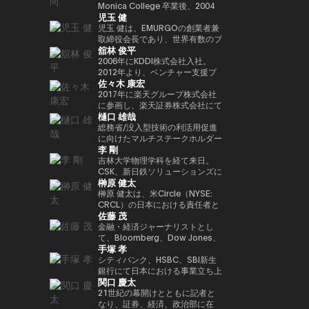
年以上にわたって経験してきまし
法人日本ブロックチェーン協会
ィ型ウォレットを次世代の金融イ
Playco の共同創業者兼社長を務
Monica College 卒業後、2004
講演者紹介向けにさらに自然で洗
以降、同大学の名門 Newhouse
Investment Partners を共同創業
ロックチェーンであり、国内
児玉 健
た。彼はテクノロジー業界でビジ
（JBA）代表理事を務める。 そ
ンフラとして進化させる役割を担
めるほか、渋谷区役所による取り
年に株式会社アットムービーに入
練された日本語版にも整えられま
School of Public
した。 また、デジタル資産の担
Web3インフラの要石となった
ネス戦略をリードする確かな実績
の他にも、ISO/TC307国内審議
い、その未来を形作っている。
組みである Shibuya Startup
社。同年に取締役に就任し、映
児玉 健は、EMURGOの創業者兼
す。
Communications のアドバイザ
保管理およびカストディサービス
Astar Networkを牽引したことで
を築いています。 Terence Ng
委員会Committee会員、防衛省
Support のアドバイザー、さら
画・テレビドラマのプロデュース
取締役会長であり、世界有数のブ
リーボードメンバーも務めてい
を提供する Copper において
その名を世界に広めた。また、キ
舘林 俊平
は、シンガポールの南洋理工大学
オピニオンリーダーなども務め、
に X&KSK のパートナーとして、
や新規事業の立ち上げを担当。
ロックチェーンプラットフォーム
る。 さらにターピンは、プエル
は、APAC 地域の収益統括責任者
ャリアにおける重要なマイルスト
でビジネス学の学士号を取得しま
創業以来掲げるbitFlyerのミッシ
グローバル展開が期待される有望
2007年に株式会社gumiを設立
であるCardanoの共同創業者の
2006年にKDDI株式会社入社。
トリコにおけるビットコインおよ
（Head of Revenue APAC）を務
ーンとして、ソニーグループとの
した。彼は現在、シンガポールを
ョンである「ブロックチェーンで
な日本のスタートアップへの投資
し、代表取締役社長に就任。
一人です。暗号資産およびブロッ
2012年より、ベンチャー支援プ
び暗号資産コミュニティの先駆者
め、同社のアジア太平洋地域にお
連携のもと、Sony Block
佐々木 康宏
拠点としており、ブロックチェー
世界を簡単に。」の実現に向け、
も行っています。 60社以上に投
2021年に同社を退任し、同年に
クチェーン分野において10年以
ログラムKDDI∞Laboやベンチャ
とも見なされており、2016年初
ける事業成長を牽引した。
Solutions Labsと共同開発した
ンとAI技術の熱心なファンです。
様々な場面でweb3業界の発展に
資するエンジェル投資家としても
株式会社Thirdverseと2019年に
上にわたり豊富な経験と先見性を
ー投資ファンド、 KDDI Open
2017年に楽天グループ株式会社
頭にはこの分野において初の投資
イーサリアムレイヤー2ブロック
向け意欲的に活動中。
活躍しており、特に Zynga の共
共同創業した株式会社フィナンシ
培い、グローバルな視点で業界の
Innovation Fundに関わり、主に
に参画し、楽天証券株式会社にて
家向け優遇認定（Investor
チェーン「Soneium（ソニュー
樋口 雄哉
同創業者として広く知られていま
ェの代表取締役CEOに就任。著
発展を牽引してきました。ブロッ
スポーツ、エンタメ、XR、
IT本部部長、フィンテック本部副
Decree）を受けている。
ム）」が挙げられる。この取り組
す。2021年には Business
書に『メタバースとWeb3』（エ
クチェーン技術を通じて「信頼」
Web3領域での出資やアライアン
本部長を経て2018年9月より現
総務省/没入型技術の利活用促進
みは、日本のブロックチェーン技
Insider により「Top 100 Seed
ムディエヌコーポレーション）が
と「価値」の概念を再定義し、次
スを担当。 2025年4月より現
職。現在、国内暗号資産業界全体
に向けたマルチステークホルダー
術を、コンシューマー向けエンタ
李 剛
Investors」の一人に選出されま
ある。
世代の金融イノベーションを創出
職。
のセキュリティレベル向上に貢献
連携会合構成員大学卒業後カード
ーテインメント、AI、そしてマス
した。
することを使命としています。
するため、多岐にわたる施策を推
会社に就職。2006年にヤフーに
吉林大学物理学科を経て来日。
アダプション（大衆への普及）が
現在はシンガポールを拠点に
進中。JPCrypto-ISAC 代表理
転職し、メディアや広告領域の事
CSK、新日鉄ソリューションズに
交差する領域へと位置づけるもの
榊原 健太
EMURGOを率い、グローバルな
事、JCBAセキュリティ・システ
業戦略策定、決済/銀行サービス
てCiscoネットワークの設計・構
である。 トークン化されたデジ
金融バリューチェーンの構築を推
ム部会長。東京工業大学大学院卒
責任者を経験。 ジャパンネット
築を担当する。2009年ネットス
榊原 健太は、米Circle（NYSE:
タル資産や金融領域においては、
進するとともに、テクノロジーお
業。
銀行（現PayPay銀行）に出向
ターズを創業、代表取締役社長
CRCL）の日本における責任者と
SBIホールディングスとの戦略的
佐藤 茂
よびイノベーション領域への投資
し、商流ファイナンスサービス立
CEOに就任。創業当時から国際
して、日本における事業戦略およ
提携を推進。法令に準拠した日本
に特化したベンチャーキャピタル
ち上げ、事業統括、マーケティン
通信のゲートウェイ事業に着目
び市場開発を統括。国内パートナ
金融・経済ジャーナリストとし
円ステーブルコインの発行や、ト
ファンド Taisu Ventures の投資
グ事業に従事。 また、メガバン
し、決済×テクノロジーの力で市
ーシップの構築やエコシステム拡
て、Bloomberg、Dow Jones、
ークン化された株式および現実資
手塚 孝
委員会メンバーも務めています。
クとヤフーとのデジタルマーケテ
場の創造と行動の革新に取り組ん
大を推進し、日本の新たな規制枠
S&P Globalで約18年にわたり、
産（RWA）に最適化されたブロ
ィング子会社(JV)の取締役を担
でいる。
組みのもとで初めて認可されたス
金融市場およびコモディティ分野
シティバンク、HSBC、SBI新生
ックチェーンの開発など、革新的
当。 その後DeNA、
テーブルコインであるUSDCの国
を取材。CoinDesk Japanの創設
銀行にて日本における事業立ち上
なインフラ整備を進めている。
関口 慶太
MobilityTechnologies（現GO）
内展開を主導した。 Circle参画以
メンバーとして立ち上げに関わ
げや金融ITプロジェクト推進に従
にてMaaS事業に従事し、GO立
前は、Google Paymentsにてパ
り、4年間編集長を務めた。2025
事。その後Google Japanにて営
21世紀の幕開けとともに記者と
ち上げフェーズに参画。複数のプ
ートナーシップおよび事業開発の
年1月にSuperteam Japanに事
業統括、ByteDance(TikTok)では
なり、証券、経済、政治部に在