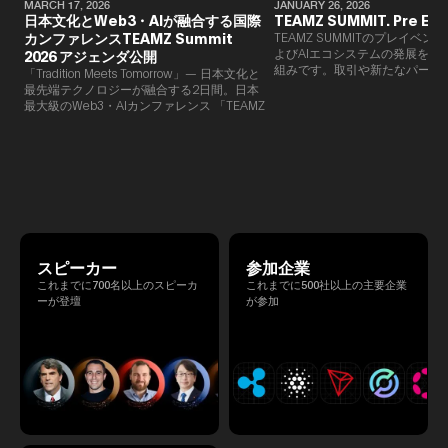
MARCH 17, 2026
JANUARY 26, 2026
日本文化とWeb3・AIが融合する国際
TEAMZ SUMMIT. Pre Eve
カンファレンスTEAMZ Summit
TEAMZ SUMMITのプレイベン
よびAIエコシステムの発展を目
2026 アジェンダ公開
組みです。​取引や新たなパート
「Tradition Meets Tomorrow」— 日本文化と
90％以上が対面で生まれること
最先端テクノロジーが融合する2日間。日本
TEAMZでは本イベント前に定
最大級のWeb3・AIカンファレンス 「TEAMZ
を開催し、リラックスした雰囲
Summit 2026」 が、2026年4月7日・8日に
高いネットワーキングを促進し
東京・八芳園にて開催されます。今年のテー
マは 「Tradition Meets Tomorrow」。日本の
伝統文化と最先端のテクノロジーが融合す
る、特別な2日間となります。このたび、公
式アジェンダが公開されました。（※登壇者
のスケジュール等の都合により、開催までに
内容が変更となる可能性があります。）
スピーカー
参加企業
これまでに700名以上のスピーカ
これまでに500社以上の主要企業
ーが登壇
が参加