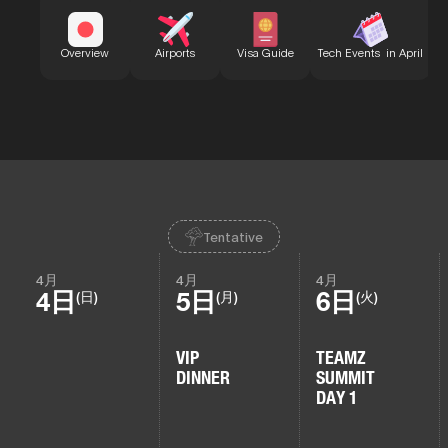
B
Overview
Airports
Visa Guide
Tech Events in April
Tentative
4月
4月
4月
4日
5日
6日
(日)
(月)
(火)
VIP
TEAMZ
DINNER
SUMMIT
DAY 1