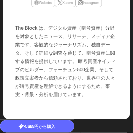
Website
X.com
Instagram
民主党設立
3(2021)
得て5期目当
院選で89
2025.05.
The Block は、デジタル資産（暗号資産）分野
年8月 大蔵
月~199
を対象としたニュース、リサーチ、メディア企
課) 200
取引等監視委
業です。客観的なジャーナリズム、独自デー
月 国税庁 
月~200
タ、そして詳細な調査を通じて、暗号資産に関
臣秘書専門官
する情報を提供しています。 暗号資産ネイティ
財務省主
ブのビルダー、フォーチュン500企業、そして
政策立案者から信頼されており、世界中の人々
が暗号資産を理解できるようにするため、事
実・背景・分析を届けています。
4,668円から購入