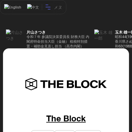
メヌ
English
中文
片山さつき
玉木 雄一
令和７年 参議院決算委員長 財務大臣 内
昭和44(1
閣府特命担当大臣（金融） 租税特別措
香川県さぬ
置・補助金見直し担当 （高市内閣）
和63(19
5(199
蔵省入省 ※
ード大学大
了 平成17
44回衆院
も惜敗 平成
活を経て、
得て初当選 
選で79,1
26(2014
得て3期目当
代表選に出
成29(201
を得て4期
The Block
区) 希望
党代表(11
主党共同代
(9月~) 