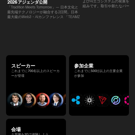
よびAIエコシステムの発展を目
2026 アジェンダ公開
組みです。​取引や新たなパート
「Tradition Meets Tomorrow」— 日本文化と
90％以上が対面で生まれること
最先端テクノロジーが融合する2日間。日本
TEAMZでは本イベント前に定
最大級のWeb3・AIカンファレンス 「TEAMZ
を開催し、リラックスした雰囲
Summit 2026」 が、2026年4月7日・8日に
高いネットワーキングを促進し
東京・八芳園にて開催されます。今年のテー
マは 「Tradition Meets Tomorrow」。日本の
伝統文化と最先端のテクノロジーが融合す
る、特別な2日間となります。このたび、公
式アジェンダが公開されました。（※登壇者
のスケジュール等の都合により、開催までに
内容が変更となる可能性があります。）
スピーカー
参加企業
これまでに700名以上のスピーカ
これまでに500社以上の主要企業
ーが登壇
が参加
会場
八芳園を3Dで体験しよう