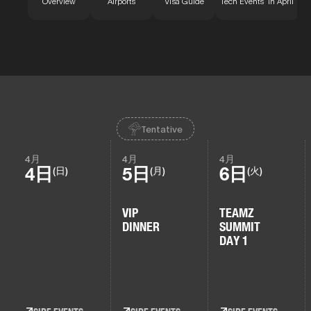
Overview
Airports
Visa Guide
Tech Events in April
Tentative
4月
4月
4月
4日
5日
6日
(日)
(月)
(火)
VIP
TEAMZ
DINNER
SUMMIT
DAY 1