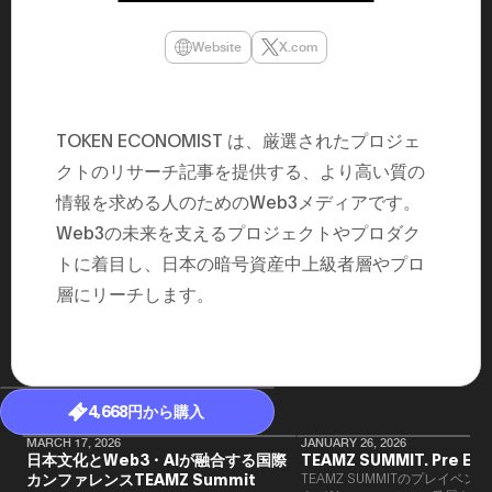
民主党設立
3(2021)
Website
X.com
得て5期目当
院選で89
2025.05.
年8月 大蔵
月~199
TOKEN ECONOMIST は、厳選されたプロジェ
課) 200
取引等監視委
クトのリサーチ記事を提供する、より高い質の
月 国税庁 
月~200
情報を求める人のためのWeb3メディアです。
臣秘書専門官
財務省主
Web3の未来を支えるプロジェクトやプロダク
トに着目し、日本の暗号資産中上級者層やプロ
層にリーチします。
4,668円から購入
MARCH 17, 2026
JANUARY 26, 2026
日本文化とWeb3・AIが融合する国際
TEAMZ SUMMIT. Pre Eve
カンファレンスTEAMZ Summit
TEAMZ SUMMITのプレイベン