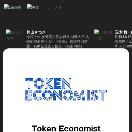
メヌ
English
中文
片山さつき
玉木 雄一
令和７年 参議院決算委員長 財務大臣 内
昭和44(1
閣府特命担当大臣（金融） 租税特別措
香川県さぬ
置・補助金見直し担当 （高市内閣）
和63(19
5(199
蔵省入省 ※
ード大学大
了 平成17
44回衆院
も惜敗 平成
活を経て、
得て初当選 
選で79,1
26(2014
得て3期目当
代表選に出
成29(201
を得て4期
区) 希望
党代表(11
Token Economist
主党共同代
(9月~) 