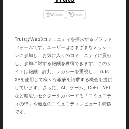
民主党設立
3(2021)
得て5期目当
Website
X.com
院選で89
2025.05.
年8月 大蔵
月~199
課) 200
TrutsはWeb3コミュニティを探求するプラット
取引等監視委
月 国税庁 
フォームです。ユーザーはさまざまなミッショ
月~200
ンに参加し、お気に入りのコミュニティに貢献
臣秘書専門官
財務省主
し、参加に対する報酬を獲得できます。このサ
イトは報酬、評判、レガシーを重視し、Truts
XPを使用して様々な報酬を請求する機会を提供
しています。さらに、AI、ゲーム、DeFi、NFT
など幅広いセクターをカバーする「コミュニテ
ィの壁」や最近のコミュニティレビューも特徴
です。