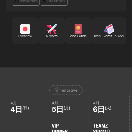
Instagram
Facebook
B
Overview
Airports
Visa Guide
Tech Events in April
Tentative
4月
4月
4月
4日
5日
6日
(日)
(月)
(火)
VIP
TEAMZ
DINNER
SUMMIT