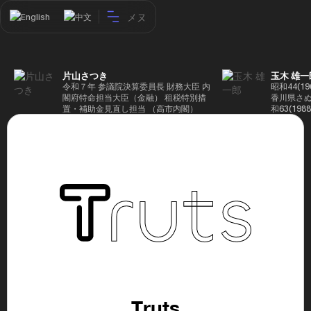
メヌ
English
中文
片山さつき
玉木 雄一
令和７年 参議院決算委員長 財務大臣 内
昭和44(1
閣府特命担当大臣（金融） 租税特別措
香川県さぬ
置・補助金見直し担当 （高市内閣）
和63(19
5(199
蔵省入省 ※
ード大学大
了 平成17
44回衆院
も惜敗 平成
活を経て、
得て初当選 
選で79,1
26(2014
得て3期目当
代表選に出
成29(201
を得て4期
区) 希望
党代表(11
主党共同代
Truts
(9月~) 