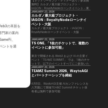
【ネットワーキング・ディナーあり / 参加費
無料】カルダノ最大級プロジェクト・
IAGON：RoyaltyNodeローンチイベント - 東
京
JANUARY 23, 2026
カルダノ最大級プロジェクト・
IAGON：RoyaltyNodeローンチイ
ベント - 大阪
eb3の革新を
​カルダノ最大級プロジェクト・IAGON：
RoyaltyNodeローンチイベント - 大阪
専門家の案内
meFi、
JANUARY 22, 2026
TS ONE. 「1枚のチケットで、複数の
ベントを通
イベントに参加可能」
東京で開催される Web3 および AI の主要イ
ベント「TEAMZ SUMMIT」 では、1枚のチケ
ットで、以下のイベントすべてにご参加いた
だけます。
JANUARY 20, 2026
TEAMZ Summit 2026、WaytoAGI
とパートナーシップを締結
4月8日、WaytoAGI主催 AIカンファレンスを
八芳園にて開催TEAMZ Summit チケット保
有者は無料で参加可能