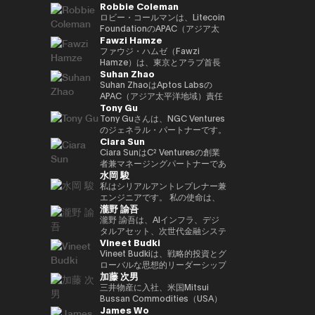
Robbie Coleman
ロジェクトリードを実施。 2021
リーダー職を歴任。日本を代表す
業開発支援統括として参画、
副社長として日本事業成長を牽
籍。兜町、霞ケ関、永田町と多角
年にNEC入社した後は、web3、
る決済・フィンテック企業との戦
2026年1月より現職。
引。現在はStartale Japan 代表
的視点で金融・マーケットを取
ロビー・コールマンは、Litecoin
生体認証、メタバース、秘密計算
略的提携を推進し、プロダクト連
取締役CEOとして、日本市場で
材。2020年よりフィンテックエ
FoundationのAPAC（アジア太
Fawzi Hamze
などデジタルサービスの新規事業
携や市場戦略の立案を担ったほ
のブロックチェーン技術のビジネ
ディター。25年からNIKKEI
平洋地域）統括責任者（Head of
を担当等。
か、オーストラリアおよびニュー
スにおける活用を推進。
Financial副編集長。共著に「仮
APAC）です。2017年以降、この
ファウジ・ハムゼ（Fawzi
ジーランドでの市場ローンチをリ
想通貨バブル」、「NFTの教科
非営利団体はLitecoin（LTC）の
Hamze）は、東京とアラブ首長
Suhan Zhao
ード。また、日本国内フィンテッ
書」。
普及、開発、そしてエコシステム
国連邦を拠点に活動する国際的な
ク企業の買収およびPMI（買収後
の成長に注力してきました。ロビ
投資・アドバイザリー持株グルー
Suhan ZhaoはAptos Labsの
統合）を主導し、Googleのフィ
ーはデジタルアセット／暗号資産
プ、Assets Advisors
APAC（アジア太平洋地域）責任
Tony Gu
ンテック領域におけるプレゼンス
（クリプト）領域に11年にわた
Capital（AAC）の創業者兼会長
者であり、機関投資家向けの高性
強化に貢献した。 それ以前は、
り従事しており、Litecoin
です。AACは、不動産投資、金
能パブリックLayer1ブロックチ
Tony Guさんは、NGC Ventures
三井住友銀行およびJRIアメリカ
Foundationの活動以外でも、グ
融アドバイザリー、デジタル資産
ェーンであるAptosの地域戦略、
のジェネラル・パートナーです。
Ciara Sun
（ニューヨーク）にて、米州にお
ローバルな取引所、ウォレット、
インフラ、テクノロジーベンチャ
事業成長、戦略的パートナーシッ
NGC Venturesを設立する前は、
けるグローバル・キャッシュマネ
プライバシーツール、各種プロジ
ーなどの分野に特化した企業群の
プを統括しています。 Aptos
クロスボーダーのバイアウト・ア
Ciara SunはC² Venturesの創業
ジメント・プラットフォームの統
ェクトの創業・共同創業や立ち上
ポートフォリオを統括し、アジア
Labs参画以前は、Ripple Labsに
ドバイザリー・ファームである
者兼マネージングパートナーであ
水岡 駿
括やブラジル市場への展開を担
げを支援してきました。 APAC統
および湾岸地域における投資機会
てアジア太平洋地域における主要
Rhodium Capitalのジェネラ
り、これまでに150万ドル以上を
当。伝統的金融とテクノロジーの
括責任者として、ロビーは地域に
への体系的なアクセスを求める国
な戦略的パートナーシップおよび
ル・パートナーを務めていまし
投資し、次世代のWeb3アプリケ
私はシリアルアントレプレナー兼
両領域における豊富な経験を有す
おけるLitecoinの機関投資家向
際投資家や機関投資家を支援して
市場ネットワーク拡大を主導し、
た。Tonyさんは、北アジア諸国
ーションを構築・拡張する開発者
エンジニアです。 私の使命は、
瀧野 諭吾
る。 INSEADにてMBAを取得。
け、規制当局、政府との関係構築
います。 ハムゼは、国際金融お
金融機関、銀行、エンタープライ
での大規模なバイアウト取引に重
の支援に注力しています。 C²
革新的なWeb3ビジネスを創出・
南山大学総合政策学部卒業。
およびプレゼンス拡大を担ってい
よびクロスボーダー取引において
ズ企業と密接に連携しながら、ブ
点を置き、テクノロジー、金融サ
Ventures設立以前は、Huobi
実践し、より良い社会に貢献する
瀧野 諭吾は、AIインフラ、デジ
ます。また、カンファレンスやサ
15年以上の経験を持ち、グロー
ロックチェーンの社会実装と普及
ービス、消費者向けセクターなど
Groupの副社長を務め、グロー
ことです。 日本発のグローバル
タルアセット、次世代金融システ
Vineet Budki
ミット、メディアでLitecoinを代
バルな資本展開や戦略的投資イニ
を推進しました。 キャリア初期
で複数の取引を完了し、合計取引
バル事業開発、グローバルマーケ
に認知される企業を築き、私の取
ムの融合領域に注力するテクノロ
表し、Proof-of-Work Summit、
シアティブに関わるプライベート
には、JPモルガンおよびS&P
額は10億ドルを超えています。
ット、機関投資家部門、パートナ
り組みを通じてイノベーションと
ジー起業家です。2025年6月、株
Vineet Budkiは、戦略的投資とグ
AusCrypto、Blockchain
投資家、ファミリーオフィス、機
Globalに在籍し、シンガポール
ーシップ、ブロックチェーンプロ
社会的インパクトを生み出してい
式会社イオレ（東証：2334）の
ローバルな思想的リーダーシップ
加藤 次男
Centre、Litecoin Summitでの
関投資家と密接に連携していま
およびロンドンを拠点に、コーポ
ジェクトの上場、インキュベーシ
きたいと考えています。
代表取締役社長兼CEOに就任し
を通じて Web3 分野の成長を牽
基調講演に加え、CIS、
す。 彼の取り組みは、伝統的な
レートバンキングおよびコモディ
ョンおよび投資部門を統括してい
ました。現在、同社はAIコンピュ
引する、業界を代表する人物であ
三井物産に入社、米国Mitsui
Token2049などでのファイアサ
資本市場と新たなデジタルインフ
ティ市場における専門性を培いま
ました。 Ciaraはブロックチェー
ートインフラとクリプトネイティ
る。 1億ドル規模の暗号資産特化
Bussan Commodities（USA）
James Wo
イドやパネルにも登壇していま
ラの融合に焦点を当てており、実
した。
ン分野における代表的な女性リー
ブな金融サービスを中核とするテ
型ファンド Sigma Capital の
Inc.CEO、英国Mitsui Bussan