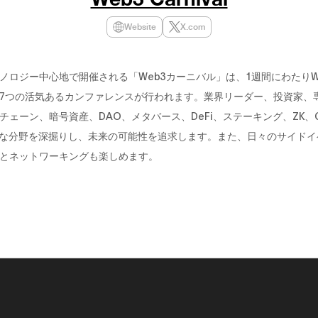
Website
X.com
ノロジー中心地で開催される「Web3カーニバル」は、1週間にわたりW
7つの活気あるカンファレンスが行われます。業界リーダー、投資家、
チェーン、暗号資産、DAO、メタバース、DeFi、ステーキング、ZK、Ga
彩な分野を深掘りし、未来の可能性を追求します。また、日々のサイドイ
とネットワーキングも楽しめます。