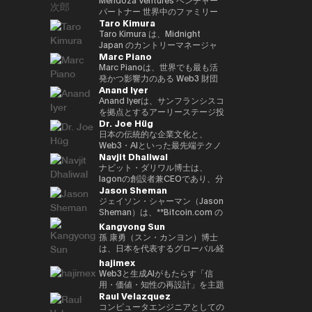
いる。 「Web3 は未来である」
Inspiring Award を受賞 • Global
ル、ソウル、台北で収益性のある
か国で生活し、中国語、英語、ド
ン基盤「Progmat Coin」、機能
後、2015年に独立して現事務所
です。 2023年に設立されたEven
パートナー 世界中のファミリー
という確固たる信念のもと、
CIO Summit（アゼルバイジャ
ディストリビューションチームを
Taro Kimura
イツ語に堪能です。
型 NFT 基盤「Progmat UT」、
を立ち上げた。Web3、
Realitiesは、「テクノロジーは
オフィス、ベンチャーキャピタ
Budki は分散型テクノロジーの進
ン、2023年）にて Impact
統括し、ビジネス戦略を牽引しま
数多くの組織が入会する「デジタ
FinTech、Metaverse、スタート
前に出るのではなく、日常生活を
ル、テクノロジー企業をつなぎ、
Taro Kimura は、Midnight
化を牽引する重要な存在である。
Trailblazer Award を受賞 • 国家
した。 ベンはサザンカリフォル
ルアセット共創コンソーシアム」
アップを専門とする。 著書に
静かに支え、さりげなく価値を高
次世代のAI・Web3イノベーショ
Japan のカントリーマネージャ
**ヴィニート・ブドキ（Vineet
レベルの AI プロジェクトに携わ
ニアの早期スタートアップに投資
Marc Piano
等を立ち上げる。2022 年、複数
「NFTの教科書」、 ｢先読み！メ
めるべきである」という人間中心
ンを推進するグローバルアドバイ
ーを務めており、創業者としての
Budki）**は、戦略的投資とグロ
り、技術のローカライズを推進 •
し、メンタリングも行っていま
の金融機関や取引所、ソフトウェ
タバース＆NFT」など。 日本ブ
の理念に基づいて誕生しました。
ザー。 ボストンおよびサンフラ
経験、エンタープライズ向けGo-
Marc Pianoは、世界でも最も活
ーバルな思想的リーダーシップを
AI・データ・DX に関する専門的
す。彼は多数の証券ライセンスを
ア企業の出資による、デジタルア
ロックチェーン協会顧問、日本
その哲学は、高い評価を受けてい
ンシスコを拠点にAI・フィンテッ
to-Market（GTM）のリーダー
発かつ影響力のある Web3 財団
通じて Web3 分野の成長を牽引
なトレーニングを提供 • e-
保有しており、カリフォルニア大
Anand Iyer
セット基盤事業の独立会社化を発
STO協会監事、一般社団法人
る Even G1 および Even G2 ディ
ク・サイバーセキュリティ分野へ
シップ、そして国際的なビジネス
のいくつかにおいて、独立取締役
する、業界を代表する人物であ
Government、デジタルトランス
学バークレー校で工学の学士号を
表し、2023年10月創業より代表
Metaverse Japan監事、FinTech
スプレイ型スマートグラスのデザ
投資する Mendoza Ventures の
経験を兼ね備えています。現在、
（Independent Director of
Anand Iyerは、サンフランシスコ
る。 1億ドル規模の暗号資産特化
フォーメーション、人工知能、第
取得し、UCLAアンダーソン経営
就任。特許登録8 件
協会キャピタルマーケッツ部門事
インにも色濃く反映されていま
ベンチャーパートナー、また、
日本市場におけるMidnightの戦
Record）およびコンサルタント
を拠点とするアーリーステージ投
型ファンド Sigma Capital の
4次産業革命に関連する複数のプ
大学院でMBAを取得しました。
Dr. Joe Hüg
務局、HashPort監査役、前
す。これらの製品では、AIがリア
AI・Web3分野に特化したスイス
略を統括し、GTM、エンタープ
を務めている人物である。デジタ
資ファンド Canonical のマネー
CEOとして、分散型エコシステ
ロジェクトを主導・参画（鉱業、
現在は同大学で暗号通貨ファイナ
bitFlyer社外取締役などを務め
ルタイムで機能し、重要な対話を
およびアフリカ拠点のベンチャー
ライズ連携、コミュニティ成長、
ル資産エコシステムの最上位レベ
ジング・パートナーであり、AI、
日本の伝統的な企業文化と、
ムへの強いコミットメントのも
スマートシティ、ヘルスケア、教
ンスを教えています。
る。海外のChambers Asia
サポートすることで、ユーザーが
キャピタル CV VC のアドバイザ
エコシステムの普及を推進してい
ルにおいて、ガバナンス、コンプ
ロボティクス、暗号資産といった
Web3・AIといった最先端テクノ
と、3年以内に100社以上のブロ
育、観光、農業、物流・交通、リ
Navjit Dhaliwal
Pacific、Best Lawyers
思考を整理し、自信を持ってコミ
ーを務める。現在、世界10社以
ます。 これまでのキャリアで
ライアンス、長期的な持続可能性
フロンティアテクノロジーへの投
ロジーが交差する領域で活躍する
ックチェーン・スタートアップへ
スクおよび危機管理、メディア分
rankings、Legal500で日本の
ュニケーションを取り、仕事や日
上のベンチャーキャピタルの支援
は、急成長スタートアップとグロ
を監督する役割を信頼されて担っ
資に注力している。アイヤーはシ
実務家・研究者・教育者です。情
ナビット・ダリワル博士は、
の投資を目標に掲げている。 こ
野） • 各種国際・国内カンファレ
FinTechの弁護士としてそれぞれ
常生活のあらゆる場面で「今」に
に携わる。 また、ブロックチェ
ーバル企業の双方で経験を積んで
ている。 法学を基盤とするキャ
リコンバレーで長年の経験を持つ
報経営イノベーション専門職大学
Iagonの創設者兼CEOであり、分
れまでの投資ポートフォリオに
ンス、サミット、ワークショッ
Jason Sheman
ランク・イン。
集中できる体験を提供します。
ーンおよびイノベーション分野の
きました。Mycelの共同創業者と
リアを持つ Marc は、以前、主要
ベテランである。 2005年に
（iU）にて起業学 実務教授を務
散型クラウドサービス業界を牽引
は、Mysten Labs（Sui）、
プ、イベントに参加 • 研究論文、
国際カンファレンス
して、次世代インターオペラビリ
なオフショア法律事務所において
Microsoft にてプロダクトマネー
めると同時に、
しています。Mjøsa
ジェイソン・シャーマン（Jason
Gunzilla、Peaq Network をはじ
書籍、雑誌、メディア番組におい
UN:Block（ラトビア）、WAIB
ティ・インフラプロトコルのグロ
カウンセル（法律顧問）を務め、
ジャーとしてキャリアをスタート
TEDxInnovationU のリードオー
Tannklinikk、Arbo Lab AS、
Sheman）は、**Bitcoin.com の
め、300を超えるプロジェクトが
て著者として参画
Summit Monaco（モナコ）、
ーバルGTM、パートナーシッ
同事務所のグローバル Web3 プ
し、その後 Trusted を創業。同
ガナイザー兼ライセンシーとし
CanPol ASなど、複数の成功した
最高執行責任者（COO）**とし
Kangyong Sun
含まれており、変革的テクノロジ
VI3NNA Congress（オーストリ
プ、投資家対応、オペレーション
ラクティスの中核的設計者として
社は2018年に上場企業である
て、世代や分野を越えた知の共有
企業を創業・運営した経験を持つ
て、暗号資産業界を代表するコン
孫 康勇（スン・カンヨン）博士
ーを見抜く鋭い洞察力を示してい
ア）、World Venture
をリードしました。Web3業界に
活躍した。その分野における権威
Care に買収された。その後、
を推進しています。 三菱や富士
ダリワル博士は、実績あるシリア
シューマープラットフォームのグ
は、日本を代表するグローバル経
る。 資金提供にとどまらず、
Forum（オーストリア） などで
参入する以前は、LinkedInにて
として、主要な法律ディレクトリ
Lightspeed に参画し、ベンチャ
通などのグローバル企業へのコン
ルアントレプレナーです。ポズナ
ローバルオペレーション全般を統
営教育機関の一つである一橋大学
hajimex
Budki は World Economic
アンバサダーを務め、世界各地の
Global Enterprise Sales
ーからも高く評価されている。こ
ーパートナーとして Phantom、
サルティング経験を通じ、企業イ
ン医科大学とマクマスター大学で
括しています。8年以上にわたり
大学院 経営管理研究科 国際企業
Forum や Binance Blockchain
Web3と生成AIがもたらす「信
スタートアップエコシステムをつ
Directorを務め、日本の大手多国
のような法曹としての確かな経歴
Alchemy、Arbitrum、Mysten な
ノベーションやデジタルトランス
学び、歯学のDDS（博士号）お
同社に在籍し、アジア、中東、ヨ
戦略専攻（Hitotsubashi
Week などの国際的なイベントで
用・価値・知性の再設計」を主題
なぐ活動を行っている。 2013
籍企業との戦略的パートナーシッ
と、長年にわたる最前線でのアド
どのブロックチェーン関連企業に
フォーメーション（DX）の実践
よび医学の学士号を取得していま
ーロッパ、米国を含む地域での事
University Business School,
Raul Velazquez
登壇する世界的に評価の高いスピ
に、テクノロジーと社会構造の交
年、Harvard Business
プ構築や、大規模SaaS導入プロ
バイザリー経験により、Marc は
関与した。 学歴としては、パデ
的知見を蓄積。中小企業から大企
す。
業拡大を支え、Bitcoin.com の
ICS）の准教授である。 ミネソタ
ーカーでもある。市場動向やブロ
点を探究するストラテジスト／ブ
コンピュータエンジニアとしての
School（PLD）修了後、卒業生
ジェクトを推進しました。また、
規制戦略家としての視点と取締役
ュー大学にてコンピュータ工学の
業まで、文化的強みを活かしなが
国際的な成長において重要な役割