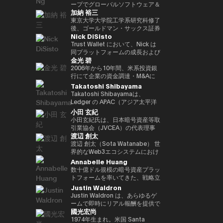
ア経済への理解促進と、二国間の
2022年 ソニー銀行入社、現在は
ィング業務に従事。 その後、株
ープでグローバルソフトウェア＆
資産の可能性を明確に見据えた
れている。 ターピンは2015年に
（バーゼル規制担当）、国際局企
経済・金融関係のさらなる強化に
加納 裕三
ソニー銀行 DX事業企画部長とし
式会社松尾研究所に参画し、機械
マネージドサービスビジネスを率
Yat氏は、Animoca Brandsをブ
「ビットコイン四季モデル
画役等を歴任。財務省では国際機
取り組んでいます。 中央銀行、
てweb3関連の新規事業企画を推
学習プロジェクトの企画から
いています。彼は、戦略的な
東京大学大学院工学系研究科修了
ロックチェーン、ゲーム、NFT、
（Four Seasons of Bitcoin）」
構課企画官として国際金融
銀行監督当局、ならびに欧州中央
進。
PoC、開発を一貫して担当。
Microsoft Cloud Solution
後、ゴールドマン・サックス証券
そしてオープン・メタバース分野
を開発した人物でもあり、2024
（FATF、FSB等）を担当。 一橋
銀行（ECB）や欧州投資銀行
Nick DiSisto
2022年より同社取締役に就任、
Provider（CSP）プログラムを推
株式会社等を経て、2014年に株
におけるリーダー的地位へと迅速
年に Skyhorse Publishing から
大学法学部卒業。ハーバード大学
（EIB）を含む国際金融機関にお
また生成AIに特化したVCファン
進し、Microsoftと連携して関連
式会社bitFlyerを共同創業。
Trust Wallet において、Nick は
に導きました。Animoca Brands
刊行された著書『Bitcoin
でComputer Science for AIを履
いて15年以上の経験を有し、金
ドを新設。
するサービスソリューション全体
bitFlyer創業以降、暗号資産の国
同プラットフォームの成長および
はNFTを中心とした複数の子会社
Supercycle』は高い評価を受
修。
融規制、ガバナンス、コンプライ
金光 碧
を推進する責任を負っています。
内の法改正に関する提言や自主規
ユーザー体験の中核を担う、戦略
や製品群を展開しており、さらに
け、2024年11月上旬におけるビ
アンスの分野で深い専門性を備え
彼は、セキュリティ、ソフトウェ
制ルールの策定等に尽力すると共
的イニシアティブおよびエコシス
2006年から10年間、米系投資銀
540社を超えるブロックチェーン
ットコインの史上最高値更新を正
ています。 ローマ大学トル・ヴ
ア、クラウド、AIエコシステムに
に、暗号資産交換業者である
テム・パートナーシップを統括し
行にて企業の資金調達・M&Aに
関連企業に投資を行い、世界最大
確に予測したことで注目を集め
ェルガータ校にて、健全性規制お
おける主要な戦略的パートナーシ
bitFlyer USA, Inc.のCEO、
ている。 彼の取り組みは、DeFi
係るデリバティブストラクチャリ
Takatoshi Shibayama
級のブロックチェーン投資ポート
た。 デジタル資産分野に参入す
よび監督当局の制裁権限をテーマ
ップと販売を、グローバル市場全
bitFlyer EUROPE S.A.のチェアマ
連携、法定通貨のオン／オフラン
ング業務に従事。2016年に株式
フォリオを築いています。 Yat氏
る以前には、Market Wire（現
Takatoshi Shibayamaは、
とする法学博士号を取得していま
体で主導しています。 2011年に
ンを歴任。グローバルな視点で暗
プ、MEV（最大抽出価値）対
会社bitFlyer入社後、CFOやPRを
はこれまでに数多くの栄誉を受け
GlobeNewswire） を創業。同社
Ledger の APAC（アジア太平洋
す。
レノボに参加して以来、Terence
号資産交換業業界の発展に貢献。
策、そしてコア・インフラパート
経て財務規制関連体制整備 を担
ており、世界経済フォーラムの
は現在、Apollo Global
地域）統括責任者（Head of
小田 玄紀
Ngは、セキュリティ、エンター
2018年に自主規制団体である一
ナーシップなど、幅広い重要領域
当。2022年より新規事業を担当
「Global Leader of
Management 傘下で約5億ドル
APAC）を務めている。Web3 業
小田玄紀氏は、日本暗号資産等取
テインメント、Eコマース、フィ
般社団法人日本仮想通貨交換業協
に及び、世界中の何百万人ものユ
し、現在はグループCPO。2025
Tomorrow」、DHL/SCMP
規模の事業部門となっている。ま
界および機関投資家向けに、デジ
引業協会（JVCEA）の代表理事
ンテックなどのセクターにわたる
会（現、一般社団法人日本暗号資
ーザーにとって、暗号資産をより
年より株式会社Custodiem 取締
Awardsの「Young
た、消費者向けインターネット黎
タル資産のセキュリティソリュー
渡辺 創太
（会長）、SBIホールディングス
主要なインターネット企業とのレ
産等取引業協会：JVCEA）を発
使いやすく、安全で、スケーラブ
役として、国内暗号資産ETF組成
Entrepreneur of the Year」、さ
明期におけるマーケティングの先
ション提供を統括している。 こ
の常務執行役員、そして株式会社
渡辺 創太（Sota Watanabe） 世
ノボのパートナーシップをグロー
起人として設立。内閣官房主催の
ルなものにすることを目的として
プロジェクト等を推進。
らにCointelegraphによる「ブロ
駆者として、The Motley Fool、
れまで 17年以上にわたり、企業
ビットポイントジャパンの代表取
界的なWeb3エコシステムにおけ
バルにリードしてきました。ま
官民データ活用推進基本計画実行
いる。 Nick は、プロダクト、セ
ックチェーン業界で注目すべき
America Online Greenhouse、
再生・ディストレスト投資分野の
締役を務める起業家、投資家、ビ
るパイオニアであり、日本を代表
Annabelle Huang
た、戦略的なAR/VRパートナー
委員会にも有識者として出席。
キュリティ、エンジニアリング、
100人」の一人にも選ばれていま
Earthlink の立ち上げをはじめ、
アナリストおよび投資家として活
ジネス再生の専門家です。2001
するテック起業家の一人。
数十億ドル規模の暗号資産プラッ
シップも推進しました。
現在、株式会社bitFlyer
マーケティングといった各部門と
す。 また、Yat氏はクラシック音
数十に及ぶ著名なインターネット
躍。JPMorgan や Goldman
年に自身の会社を設立して以降、
Startale Groupの創業者兼CEO
トフォームを率いてきた、戦略立
Terence Ngは、ソニーエレクト
Holdings代表取締役CEO、株式
密接に連携しながら、ユーザー体
楽の正式な訓練を受けた音楽家で
ブランドの成長に関与した。 学
Sachs などの投資銀行にてキャ
様々なビジネスを立ち上げてきま
として、「世界をオンチェーンに
案およびリーダーシップの豊富な
Justin Waldron
ロニクス、ヒューレット・パッカ
会社bitFlyer 代表取締役、株式会
験とブロックチェーン技術の交差
もあり、BAFTA（英国映画テレ
歴としては、ニューヨーク州立大
リアをスタートさせた後、米国の
した。2016年には暗号通貨交換
する（Bringing the world
経験
ード、Navteq Corporation、ノ
社bitFlyer Blockchain代表取締
点におけるイノベーションを推進
Justin Waldron は、あらゆるゲ
ビ芸術アカデミー）のアドバイザ
学バッファロー校にてクリエイテ
ヘッジファンド Davidson
所Bitpointを設立し、CEOとな
onchain）」というミッションの
キアなどの主要なテクノロジーブ
役、bitFlyer USA, Inc.の
している。 「コードを現実世界
ームで即時にリアル報酬を提供で
リーボードメンバー、ならびに
ィブ・ライティングの修士号を取
Kempner Capital Management
りました。2019年には世界経済
もと、分散型インターネットのた
國光宏尚
ランドで、マーケティング、製品
Director、株式会社Custodiem
の価値へと変換する」ことに重点
きるプラットフォーム play.fun
Asian Youth Orchestraの理事も
得。シラキュース大学にて二つの
に参画。その後、シンガポールを
フォーラムからヤング・グローバ
めの基盤インフラ構築を主導して
開発、ビジネス開発の役割を20
の取締役を務めるほか、一般社団
を置き、Nick はセルフカストデ
の創業者兼CEOです。また、
1974年生まれ。米国 Santa
務めています。 必要であれば、
学士号を取得しており、2000年
拠点とする投資ファンド 3D
ル・リーダーに選出されました。
いる。 日本最大のパブリックブ