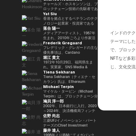
29(2017)年 第48回衆院選で
任し、自民党IT戦略特命委員会委
と共同事業を行う。報道・討論・
であり、世界をリードするブロッ
チャールズ・ホスキンソンは、ブ
82,345票を得て4期目当選(希望
員長として、自民党のIT政策を主
お笑い・アート・ファッションな
クチェーンおよびDAOである
ロックチェーン技術の先駆者であ
Yat Siu
の党公認、香川2区) 希望の党共
導。平成30年10月第4次安倍改造
ど多様な動画や雑誌の企画や出演
TRON の創設者、さらに世界最
り、分散型プラットフォーム「カ
同代表選に出馬。希望の党代表
内閣にてIT担当大臣、内閣府特命
にも関わる。著書『22世紀の資
大級の暗号資産取引所の一つ
ルダノ（Cardano）」の創設者
香港を拠点とするベテランのテク
(11月〜) 平成30(2018)年 国民民
担当(科学技術・知的財産戦略・
本主義：やがてお金は絶滅する』
HTX のアドバイザーを務めてい
です。元々はイーサリアムの共同
ノロジー起業家・投資家である
落合 陽一
主党共同代表(5月~9月) 国民民主
クールジャパン戦略・宇宙政策)
『22世紀の民主主義：選挙はア
ます。 アリババ創業者ジャッ
創設者の一人でもあり、数理論理
Yat Siu氏は、Animoca Brands
インドのテク
党代表(9月~) 令和2(2020)年 分党
大臣就任。令和2年菅内閣にてデ
ルゴリズムになり、政治家はネコ
ク・マー氏の薫陶を受けた人物と
学と暗号学に強い背景を持ってい
の共同創業者兼エグゼクティブ・
メディアアーティスト。1987年
を経て新国民民主党設立、代表に
ジタル改革担当大臣就任。令和3
になる』、番組「成田悠輔と愛す
しても知られ、2025年4月には、
ます。カルダノは学術的な研究と
チェアマンです。Animoca
生まれ、2010年ごろより作家活
テーマにした
Frederik Gregaard
就任(9月) 令和3(2021)年 第49回
年初代デジタル大臣就任。現在、
べき非生産性の世界」「夜明け前
グローバルなデジタル資産業界で
ピアレビューに基づいて開発され
Brandsは、世界的なブロックチ
動を始める。境界領域における物
衆院選で94,530票を得て5期目当
デジタル社会推進本部長。
のPLAYERS」「成田悠輔の聞か
最も著名かつ影響力のある人物の
たことが特徴で、金融包摂とスマ
ェーンおよびゲーム分野のリーダ
化や変換、質量への憧憬をモチー
フレデリック・グレガードの主な
で、ブロック
選 令和6(2024)年 第50回衆院選
れちゃいけない話」「walk」
一人として Forbes誌 の表紙を飾
ートコントラクトの普及を目指し
ー企業であり、世界中のゲーマー
フに作品を展開。筑波大学/東京
優先事項は、Cardano
堀江 貴文
で89,899票を得て6期目当選
「書く気がおきない」など。
りました。 また、Forbes「30
ています。現在はInput Output
やインターネット利用者にデジタ
大学准教授、2025年日本国際博
Foundation における導入戦略を
NFTなど多
2025.05.01 現在 ※1 1993年4月
Under 30（コンシューマー・テ
Global（IOG）のCEOとしてカ
ル上の財産権を提供することを使
覧会（大阪・関西万博）テーマ事
推進し、各ミッションの統合およ
1972年10月29日、福岡県生ま
じ、文化交流
~2005年8月 大蔵省(現・財務省)
クノロジー部門）」に複数回選出
ルダノの技術開発を主導していま
命としています。これにより、新
業プロデューサー。写真集「質量
び実行を主導するとともに、
れ。実業家。SNS Media &
Tiena Sekharan
在職 1997年7月~1999年6月 外務
されるなど、国際的に高い評価を
す。
たな資産クラス、Play-and-Earn
への憧憬（amana・2019）」
Cardano を活用した包括的かつ
Consulting株式会社 ファウンダ
省出向(中近東第一課) 2000年7月
受けています。 2025年8月に
経済、そしてオープン・メタバー
NFT作品「Re-Digitalization of
公平な成長を実現するための迅速
ー。 現在はロケット開発や、ア
Tiena Sekharan（ティエナ・セ
~2001年6月 金融庁 証券取引等監
は、Blue Origin の NS-34ミッシ
スの構築に寄与する、より公平な
Waves(foundation・2021)」な
な価値創出を可能にすることで
プリのプロデュース、また予防医
カラン）氏は、Ethereum
Michael Terpin
視委員会 2001年7月~2002年6月
ョン に搭乗し、世界で712人目の
デジタルの枠組みの実現を目指し
ど。2016年PrixArsElectronica栄
す。 同財団に参画する以前は、
療普及協会として予防医療を啓蒙
Foundationのアジア太平洋
国税庁 大阪国税局総務課長 2002
宇宙飛行士として宇宙へ渡航しま
ています。 Yat氏は1990年に
誉賞 、EUよりSTARTSPrize受
スイスおよびスカンジナビア諸国
する等 様々な分野で活動する。
（APAC）地域におけるHead of
マイケル・ターピン（Michael
年7月~2005年6月 内閣府出向(特
した。 その関心分野は、テクノ
Atari Germanyでキャリアをスタ
賞、
において17年以上にわたり、プ
会員制オンラインサロン『堀江貴
Institutionsを務めており、エン
Terpin）は、ブロックチェーン分
鳩貝 淳一郎
命担当大臣秘書専門官) 2005年7
ロジー、投資、アート、慈善活
ートさせました。1995年には香
2019SXSWCreativeExperienceARROWAwards
ロフェッショナルサービスおよび
文イノベーション大学校
タープライズ分野での導入推進を
野の投資およびアドバイザリー会
月~2005年8月 財務省主計局主査
動、ゲーム、そして宇宙探査に及
港に移り、アジア初の無料ウェブ
受賞。Apollo Magazine 40
金融業界に従事し、資本市場、デ
（HIU）』では、700名近い会員
通じてEthereumエコシステムの
社 Transform Ventures の創業者
2002年、日本銀行に入行。2020
びます。
ページおよび無料メールサービス
UNDER 40 ART andTECH、
ジタル資産運用、プライベートバ
とともに多彩なプロジェクトを展
発展をリードしています。 キャ
兼CEOであり、また Supercycle
～2024年、決済機構局フィンテ
佐野 尚志
提供企業であるHong Kong
Asia Digital Art Award優秀賞、
ンキング、トレーディング・イン
開している。
リアは伝統的な金融業界からスタ
Genesis Partners, LP のCEO兼
ックグループ長。2024〜2025
Cybercity/Freenationを設立し
文化庁メディア芸術祭アート部門
フラストラクチャー分野に注力し
http://salon.horiemon.com 著
ートし、Lehman Brothers、
最高投資責任者（CIO）を務めて
年、FinTech副センター長、デジ
三菱UFJイノベーション・パート
ました。1998年には、多言語対
審査委員会推薦作品多数。
てきました。
書 『金を使うならカラダに使
BNP Paribas、JPMorganなどで
いる。同ファンドは、ビットコイ
タル通貨検証グループ長。2025
ナーズのChief Investment
藤井 達人
応のホワイトラベルWebサービ
え。』『ＣｈａｔＧＰＴ ｖｓ．
要職を歴任しました。 Ethereum
ン専業としては世界初のアルゴリ
年7月より出向し、現職。2025年
Officerとして、AUM 800億円の
スの先駆者として高く評価された
未来のない仕事をする人たち』
Foundation参画前は、
ズム型暗号資産ヘッジファンドで
4月より東京大学大学院経済学研
ファンドにおいて日・米・アジア
1998年よりIBMにてメガバンク