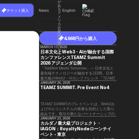
チケット購入
News
English
中文
4,668円から購入
MARCH 17, 2026
日本文化とWeb3・AIが融合する国際
カンファレンスTEAMZ Summit
2026 アジェンダ公開
「Tradition Meets Tomorrow」— 日本文化と
最先端テクノロジーが融合する2日間。日本
最大級のWeb3・AIカンファレンス 「TEAMZ
Summit 2026」 が、2026年4月7日・8日に
JANUARY 26, 2026
TEAMZ SUMMIT. Pre Event No4
東京・八芳園にて開催されます。今年のテー
マは 「Tradition Meets Tomorrow」。日本の
伝統文化と最先端のテクノロジーが融合す
る、特別な2日間となります。このたび、公
TEAMZ SUMMITのプレイベントは、Web3お
式アジェンダが公開されました。（※登壇者
よびAIエコシステムの発展を目的とした取り
のスケジュール等の都合により、開催までに
組みです。​取引や新たなパートナーシップの
内容が変更となる可能性があります。）
90％以上が対面で生まれることから、
JANUARY 23, 2026
カルダノ最大級プロジェクト・
TEAMZでは本イベント前に定員制の交流会
IAGON：RoyaltyNodeローンチイ
を開催し、リラックスした雰囲気の中で質の
高いネットワーキングを促進しています。
ベント - 東京