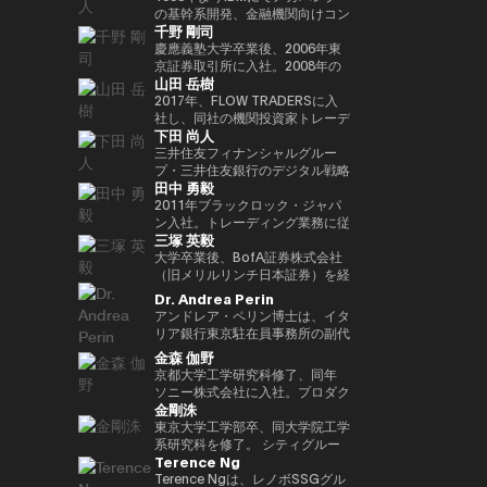
Outblazeを設立しました。2009
『２０３５ １０年後のニッポ
JPMorganのブロックチェーン部
あり、各サイクルの高値でビット
究科CARF招聘研究員。 訳書に
を中心にスタートアップ出資と事
の基幹系開発、金融機関向けコン
千野 剛司
年にはOutblazeのメッセージン
ン ホリエモンの未来予測大全』
門であるKinexysに所属し、JPM
コインを売却し、底値でより多く
『ビットコインとブロックチェー
業開発の責任者を担う。MUIP参
サル業務に従事。 Microsoftを経
グ事業をIBMに売却し、その後
など
CoinやTokenized Depositsなど
を買い戻すという投資仮説を掲げ
ン：暗号通貨を支える技術』
画以前は独立系VCのGlobal
てMUFGのイノベーション事業に
慶應義塾大学卒業後、2006年東
Outblazeを、デジタルエンター
のプロダクト推進を担当していま
ている。 ターピンは35年以上に
（NTT出版）、『マスタリン
Brainにて、国内外スタートアッ
参画しDXプロジェクトをリー
京証券取引所に入社。2008年の
山田 岳樹
テインメント分野のサービスや製
した。
わたり連続起業家および投資家と
グ・イーサリアム ―スマートコ
プ投資やCVCの運営に従事。そ
ド。 auフィナンシャルホールデ
金融危機以降、債務不履行管理プ
品を開発するプロジェクトや企業
して活躍してきた、極めて経験豊
ントラクトとDAppの構築』（オ
れ以前はソニーにて、技術投資や
ィングスにて執行役員チーフデジ
ロセスの改良プロジェクトに参画
2017年、FLOW TRADERSに入
を育成するインキュベーターへと
富なエグゼクティブであり、数多
ライリージャパン）など。共著に
JV設立等の新規事業プロジェク
タルオフィサー兼IT統括部長、
し、日本証券クリアリング機構に
社し、同社の機関投資家トレーデ
下田 尚人
転換しました。そのインキュベー
くの成功したイグジットを実現し
『Web3の未解決問題』（日経
トのファイナンス、またリテール
Microsoftで業務執行役員 金融イ
てOTCデリバティブ（クレジッ
ィング部門にて、シンガポールお
ト企業のひとつが、2014年に設
てきた。その実績を背景に、プエ
BP）、『Web3・暗号資産 13
エナジー事業のカテゴリー責任者
ノベーション本部長を務めた後、
ト・デフォルト・スワップおよび
よび香港支社を拠点にアジアの機
三井住友フィナンシャルグルー
立されたAnimoca Brandsです。
ルトリコを拠点とするファミリー
人の未来予測』（朝日新聞出
として、海外事業を運営。
現職。 一般社団法人
金利スワップ）の清算プロジェク
関投資家とのブロック取引を担
プ・三井住友銀行のデジタル戦略
田中 勇毅
2017年には、従来の教育システ
オフィス Transform Capital を
版）。
FINOVATORS設立。2021年より
トを主導するとともに、日本取引
当。ETFを中心に外国債券や暗号
部 部長。デジタルアセットに関
ムではあまり重視されてこなかっ
設立している。 また、ビットコ
日本ブロックチェーン協会理事就
所グループの清算決済分野の経営
資産を含む幅広いプロダクトにお
するSMBCグループの取り組みを
2011年ブラックロック・ジャパ
た発散的思考やデザイン思考など
インの初期投資家かつ思想的リー
任。同志社大卒、東大EMP第17
企画を担当。2016年より
いて機関投資家に流動性を提供す
取りまとめ。 2025年6月まで日
ン入社。トレーディング業務に従
三塚 英毅
のスキルを育む放課後型デジタル
ダー（thought leader）として
期修了。
PwCJapanのCEO Office（経営
る。また日本国内の証券会社、運
本銀行決済機構局参事役。決済機
事後、2024年3月よりブラックロ
ラボ、Dalton Learning Labを設
も知られ、Ethereum や Tether
企画）にて、リーダーシップチー
用会社、取引所・交換所、電子取
構局では、新しい技術を使った決
ック・グローバル・マーケッツ部
大学卒業後、BofA証券株式会社
立しました。また、テクノロジー
を含む主要ブロックチェーンプロ
ムの戦略的な議論をサポート。
引プラットフォームとのビジネス
済高度化プロジェクトの企画・推
長としてトレーディング、セキュ
（旧メリルリンチ日本証券）を経
における社会的意義のある課題を
ジェクトの初期マーケティングお
2018年7月、世界的な暗号資産取
開発を担当し、同社の日本関連の
進（Project Agora等）、AIの金
リティーズ・レンディング、キャ
て、BNPパリバ証券株式会社にて
Dr. Andrea Perin
研究するOutblazeのリサーチ部
よびアドバイザリーに関与した人
引所であるKrakenを運営する
ビジネス全般に携わる。 FLOW
融システムへの影響に関する国際
ッシュ・マネジメントを統括。ま
複数の役職を経た後、グローバル
アンドレア・ペリン博士は、イタ
門、ThinkBlazeの創設者でもあ
物である。こうした功績から、
Payward, Inc.（米国）に入社
TRADERSは東京証券取引所の
的検討等に従事。また、BIS決済
たデジタル戦略の分野においても
マーケッツ統括本部COOに就
リア銀行東京駐在員事務所の副代
ります。 2018年以降、Yat氏は
CNBC により「クリプト界のゴ
し、金融庁登録に貢献。2020年3
Best Market Makerとして毎年表
市場インフラ委員会（CPMI）、
日本にて従事。2025年1月よりグ
任。Web3企業の Animoca
表です。この職務において、日
金森 伽野
ゲーム業界におけるブロックチェ
ッドファーザー（the Godfather
月より同社日本代表就任。 2022
彰されるとともに、暗号資産等の
G7デジタル決済専門家グループ
ローバル・プロダクト・ソリュー
Brands 株式会社にて創業時より
本、韓国、台湾、オーストラリ
京都大学工学研究科修了、同年
ーンおよびNFT（非代替性トーク
of Crypto）」と称されている。
年7月Binance日本代表に就任。
デジタルアセットや海外の暗号資
（2023年共同議長）、金融安定
ション部を兼務し、同部内でトラ
COOとして参画した後、2024年
ア、ニュージーランドにおける経
ソニー株式会社に入社。プロダク
ン）の活用を早期から提唱してき
2013年には BitAngels を、2014
オックスフォード大学経営学修士
産ETFも積極的にマーケットメイ
委員会（FSB）イノベーションネ
ンジション・マネジメントを統
3月より現職。
済政策論議ならびにマクロ経済・
金剛洙
ト設計開発・商品企画・マーケテ
ました。これにより、ゲーマーは
年には BitAngels Fund 1 を共同
（MBA）修了。
クを行い、上場企業である同社は
ットワーク、BIS・中央銀行
括。
金融動向の分析を担当していま
ィング業務に従事。その後、ネッ
東京大学工学部卒、同大学院工学
ゲーム内資産やデータ、ひいては
設立。同ファンドは、イーサリア
伝統金融とデジタルアセット業界
CBDCグループなど、国際的な政
す。また、現地の金融・監督当
ト証券でフィンテック新規事業立
系研究科を修了。 シティグルー
価値そのものを真に所有できるよ
ムのクラウドセールにおいて、1
の懸け橋としての強みを持つ。
策協議体にも幅広く従事。 日本
局、機関投資家、ビジネスコミュ
Terence Ng
ち上げ、カスタマーエクスペリエ
プ証券株式会社に入社し、日本国
うになると考えられています。分
トークン30セントという価格で
銀行では、他に長崎支店長、香港
ニティとの対話を通じて、イタリ
ンス、CX戦略推進などを経験。
債・金利デリバティブのトレーデ
Terence Ngは、レノボSSGグル
散型アプリケーションとデジタル
100万ドルを投資したことで知ら
事務所長、金融機構局国際課長