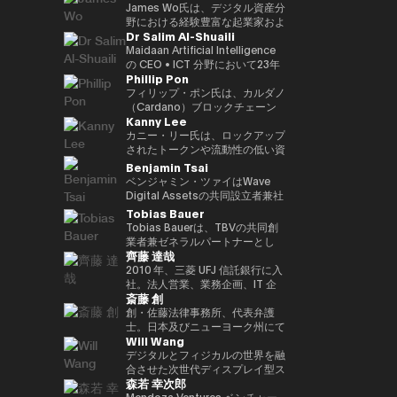
す。 さらにWeb3隣接領域では、
世界資産（RWA）フレームワー
ダーとして、世界各地のイベント
クノロジープラットフォームへと
CEOとして、分散型エコシステ
Commodities Ltd COO、本店
James Wo氏は、デジタル資産分
マレーシアのネオバンク（買収済
ク、ブロックチェーンを活用した
に招待されています。彼女の
進化を進めています。 また、AI
ムへの強いコミットメントのも
商品市場部長、デジタルアセット
野における経験豊富な起業家およ
Dr Salim Al-Shuaili
み）およびeウォレットを共同創
投資プラットフォーム、そして進
Twitterフォロワーは20万人以上
時代に向けた新たな金融プラット
と、3年以内に100社以上のブロ
マーケッツ 常勤取締役、三井物
び投資家であり、2015年にDFG
業。加えて、複数の新興企業にお
化するWeb3エコシステムへの機
にのぼり、「アジア発のグローバ
フォーム「Neo Crypto Bank」
ックチェーン・スタートアップへ
産デジタルコモディティーズ 代
を設立し、10億ドル以上の運用
Maidaan Artificial Intelligence
いて、フィンテック、メドテッ
関投資家向け参入経路などを含ん
ル女性クリプトリーダー」と称さ
の構想を推進しており、暗号資産
の投資を目標に掲げている。 こ
表取締役社長、三井物産コーポレ
資産を統括しています。
の CEO • ICT 分野において23年
Phillip Pon
ク、AIベンチャーなどで戦略アド
でいます。 またハムゼは、国際
れています。 また、ジェンダー
トレジャリー管理、レンディング
れまでの投資ポートフォリオに
ートディベロップメント本部 理
Ledger、Coinlist、Circle、
以上の経験を有し、ICT（AI・DX
バイザーとして要職を歴任してい
的なフィンテックおよびWeb3分
平等の強い提唱者でもあり、
インフラ、プログラマブル金融ア
は、Mysten Labs（Sui）、
事を経て2023年12月に三井物産
ChainSafeなどの企業への初期投
における技術導入）分野の博士号
フィリップ・ポン氏は、カルダノ
ます。
野の議論にも積極的に参加し、グ
NGO「Women Who Crypto」
プリケーションの統合を目指して
Gunzilla、Peaq Network をはじ
を退社し、現職。グローバルなコ
資家でもあります。 また、
（PhD）を取得 • グローバル AI
（Cardano）ブロックチェーン
Kanny Lee
ローバル資本市場の将来の構造
を設立しました。
います。 AIエージェントが経済
め、300を超えるプロジェクトが
モディティトレーディングに精
PolkadotおよびKusama
アンバサダー（Global Council
の共同創設組織の一つである
や、規制された金融システムへの
活動に参加する未来を見据え、ブ
含まれており、変革的テクノロジ
通。
Networkの初期投資家かつ支援
of Responsible AI／米国） • 国
EMURGO のCEOです。
カニー・リー氏は、ロックアップ
ブロックチェーン技術の統合につ
ロックチェーンを基盤とした次世
ーを見抜く鋭い洞察力を示してい
者としても知られており、資本配
際グローバル ICT 連盟
EMURGOは、ブロックチェーン
されたトークンや流動性の低い資
いて定期的に見解を発信していま
代金融インフラの構築に取り組ん
る。 資金提供にとどまらず、
分や寄付、パラチェーンオークシ
（IFCGICT／国連・米国）プロ
技術および資産のトークン化の商
産の二次取引を可能にする分散型
Benjamin Tsai
す。
でいます。
Budki は World Economic
ョンへの積極的な支援を通じて、
フェッショナル会員 • ITU 認定 AI
業的普及を推進しています。
マーケットプレイス
ベンジャミン・ツァイはWave
Forum や Binance Blockchain
エコシステムへの多大な貢献を続
監査人（Certified AI Auditor） •
CEOとして、フィリップ氏は
SecondSwap の創設者兼CEOで
Digital Assetsの共同設立者兼社
Week などの国際的なイベントで
けています。
World AI Council（カナダ）認定
EMURGOの戦略的方向性および
す。 CEOとしてカニー氏は、
長であり、同社はSEC（米国証券
Tobias Bauer
登壇する世界的に評価の高いスピ
チーフ AI オフィサー（Chief AI
グローバルオペレーション全体を
SecondSwapの戦略的ビジョン
取引委員会）に登録されたデジタ
Tobias Bauerは、TBVの共同創
ーカーでもある。市場動向やブロ
Officer） • Gulf College 理事会
統括し、投資、パートナーシッ
とプロダクト開発の実行を統括
ルアセット管理会社です。彼は同
業者兼ゼネラルパートナーとし
ックチェーンの普及に関する彼の
（Board of Trustees）メンバー
プ、インフラ開発を通じて、従来
し、Web3市場における持続可能
社で製品開発と取引を監督してい
齊藤 達哉
て、トップクラスのスタートアッ
見解は、The Times、
• オマーン商工会議所 デジタル経
の金融とブロックチェーンをつな
な流動性とアクセシビリティを高
ます。三か国語を操り、仮想通貨
プへの投資やベンチャービルディ
2010 年、三菱 UFJ 信託銀行に入
CoinDesk、Entrepreneur
済・AI 委員会メンバー •
ぐ取り組みを主導しています。
めるためのイノベーションを推進
のネイティブスピーカーであり、
ングを行っています。過去には
社。法人営業、業務企画、IT 企
Middle East といった主要メディ
GCC（湾岸協力会議）AI プロジ
しています。
また伝統的な金融分野のベテラン
斎藤 創
Blockchain Founders Fundのパ
画を経て、2016 年に FinTech 推
アからも注目を集めている。 ま
ェクトおよび AI 国際アワード審
でもあります。ベンは、シンガポ
ートナーを務め、75Mドルのファ
進室設立、1 人目の専任担当とし
創・佐藤法律事務所、代表弁護
た、ソーシャルメディアでの積極
査委員メンバー • 大学および学術
ールのメリルリンチ・コモディテ
ンドを立ち上げ、150以上のスタ
て三菱 UFJ 信託銀行のデジタル
士。日本及びニューヨーク州にて
的な発信を通じて、その影響力を
アドバイザリーボードメンバー
ィーズで15年以上にわたりシニ
Will Wang
ートアップに投資しました。ま
戦略を企画・推進。“シリアルイ
弁護士資格。東京大学法学部、ニ
さらに拡大。短期的な利益よりも
（SQU、AOU、Sohar
アリーダーシップの経験を積み、
た、Consensusや香港フィンテ
ントレプレナー(連続社内起業
ューヨーク大学ロースクール卒。
デジタルとフィジカルの世界を融
Web3 の長期的な可能性を重視
University） • Global CIO
同社のCEOを務めました。ま
ックウィークなど300以上の
家)”として、情報銀行基盤
西村あさひ法律事務所にて主とし
合させた次世代ディスプレイ型ス
し、世界の在り方を再定義するス
Summit（タイ、2022年）にて
た、アライアンス・バーンスタイ
森若 幸次郎
Web3・テック会議で講演経験が
「Dprime」、デジタル証券基盤
て金融分野（証券化、ファンド、
マートグラスを開発する企業
タートアップへの投資を推進して
Digital Transformation
ンでは、東京、香港、シンガポー
あります。彼はこれまで15都市9
「Progmat」、ステーブルコイ
デリバティブ等）を取り扱った
Even Realities の創業者兼CEO
Mendoza Ventures ベンチャー