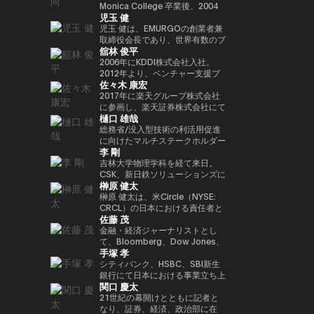
年以上にわたって経験してきまし
法人日本ブロックチェーン協会
ィ型ウォレットを次世代の金融イ
Playco の共同創業者兼社長を務
Monica College 卒業後、2004
講演者紹介向けにさらに自然で洗
以降、同大学の名門 Newhouse
Investment Partners を共同創業
ロックチェーンであり、国内
児玉 健
た。彼はテクノロジー業界でビジ
（JBA）代表理事を務める。 そ
ンフラとして進化させる役割を担
めるほか、渋谷区役所による取り
年に株式会社アットムービーに入
練された日本語版にも整えられま
School of Public
した。 また、デジタル資産の担
Web3インフラの要石となった
ネス戦略をリードする確かな実績
の他にも、ISO/TC307国内審議
い、その未来を形作っている。
組みである Shibuya Startup
社。同年に取締役に就任し、映
児玉 健は、EMURGOの創業者兼
す。
Communications のアドバイザ
保管理およびカストディサービス
Astar Networkを牽引したことで
を築いています。 Terence Ng
委員会Committee会員、防衛省
Support のアドバイザー、さら
画・テレビドラマのプロデュース
取締役会長であり、世界有数のブ
リーボードメンバーも務めてい
を提供する Copper において
その名を世界に広めた。また、キ
舘林 俊平
は、シンガポールの南洋理工大学
オピニオンリーダーなども務め、
に X&KSK のパートナーとして、
や新規事業の立ち上げを担当。
ロックチェーンプラットフォーム
る。 さらにターピンは、プエル
は、APAC 地域の収益統括責任者
ャリアにおける重要なマイルスト
でビジネス学の学士号を取得しま
創業以来掲げるbitFlyerのミッシ
グローバル展開が期待される有望
2007年に株式会社gumiを設立
であるCardanoの共同創業者の
2006年にKDDI株式会社入社。
トリコにおけるビットコインおよ
（Head of Revenue APAC）を務
ーンとして、ソニーグループとの
した。彼は現在、シンガポールを
ョンである「ブロックチェーンで
な日本のスタートアップへの投資
し、代表取締役社長に就任。
一人です。暗号資産およびブロッ
2012年より、ベンチャー支援プ
び暗号資産コミュニティの先駆者
め、同社のアジア太平洋地域にお
連携のもと、Sony Block
佐々木 康宏
拠点としており、ブロックチェー
世界を簡単に。」の実現に向け、
も行っています。 60社以上に投
2021年に同社を退任し、同年に
クチェーン分野において10年以
ログラムKDDI∞Laboやベンチャ
とも見なされており、2016年初
ける事業成長を牽引した。
Solutions Labsと共同開発した
ンとAI技術の熱心なファンです。
様々な場面でweb3業界の発展に
資するエンジェル投資家としても
株式会社Thirdverseと2019年に
上にわたり豊富な経験と先見性を
ー投資ファンド、 KDDI Open
2017年に楽天グループ株式会社
頭にはこの分野において初の投資
イーサリアムレイヤー2ブロック
向け意欲的に活動中。
活躍しており、特に Zynga の共
共同創業した株式会社フィナンシ
培い、グローバルな視点で業界の
Innovation Fundに関わり、主に
に参画し、楽天証券株式会社にて
家向け優遇認定（Investor
チェーン「Soneium（ソニュー
樋口 雄哉
同創業者として広く知られていま
ェの代表取締役CEOに就任。著
発展を牽引してきました。ブロッ
スポーツ、エンタメ、XR、
IT本部部長、フィンテック本部副
Decree）を受けている。
ム）」が挙げられる。この取り組
す。2021年には Business
書に『メタバースとWeb3』（エ
クチェーン技術を通じて「信頼」
Web3領域での出資やアライアン
本部長を経て2018年9月より現
総務省/没入型技術の利活用促進
みは、日本のブロックチェーン技
Insider により「Top 100 Seed
ムディエヌコーポレーション）が
と「価値」の概念を再定義し、次
スを担当。 2025年4月より現
職。現在、国内暗号資産業界全体
に向けたマルチステークホルダー
術を、コンシューマー向けエンタ
李 剛
Investors」の一人に選出されま
ある。
世代の金融イノベーションを創出
職。
のセキュリティレベル向上に貢献
連携会合構成員大学卒業後カード
ーテインメント、AI、そしてマス
した。
することを使命としています。
するため、多岐にわたる施策を推
会社に就職。2006年にヤフーに
吉林大学物理学科を経て来日。
アダプション（大衆への普及）が
現在はシンガポールを拠点に
進中。JPCrypto-ISAC 代表理
転職し、メディアや広告領域の事
CSK、新日鉄ソリューションズに
交差する領域へと位置づけるもの
榊原 健太
EMURGOを率い、グローバルな
事、JCBAセキュリティ・システ
業戦略策定、決済/銀行サービス
てCiscoネットワークの設計・構
である。 トークン化されたデジ
金融バリューチェーンの構築を推
ム部会長。東京工業大学大学院卒
責任者を経験。 ジャパンネット
築を担当する。2009年ネットス
榊原 健太は、米Circle（NYSE:
タル資産や金融領域においては、
進するとともに、テクノロジーお
業。
銀行（現PayPay銀行）に出向
ターズを創業、代表取締役社長
CRCL）の日本における責任者と
SBIホールディングスとの戦略的
佐藤 茂
よびイノベーション領域への投資
し、商流ファイナンスサービス立
CEOに就任。創業当時から国際
して、日本における事業戦略およ
提携を推進。法令に準拠した日本
に特化したベンチャーキャピタル
ち上げ、事業統括、マーケティン
通信のゲートウェイ事業に着目
び市場開発を統括。国内パートナ
金融・経済ジャーナリストとし
円ステーブルコインの発行や、ト
ファンド Taisu Ventures の投資
グ事業に従事。 また、メガバン
し、決済×テクノロジーの力で市
ーシップの構築やエコシステム拡
て、Bloomberg、Dow Jones、
ークン化された株式および現実資
手塚 孝
委員会メンバーも務めています。
クとヤフーとのデジタルマーケテ
場の創造と行動の革新に取り組ん
大を推進し、日本の新たな規制枠
S&P Globalで約18年にわたり、
産（RWA）に最適化されたブロ
ィング子会社(JV)の取締役を担
でいる。
組みのもとで初めて認可されたス
金融市場およびコモディティ分野
シティバンク、HSBC、SBI新生
ックチェーンの開発など、革新的
当。 その後DeNA、
テーブルコインであるUSDCの国
を取材。CoinDesk Japanの創設
銀行にて日本における事業立ち上
なインフラ整備を進めている。
関口 慶太
MobilityTechnologies（現GO）
内展開を主導した。 Circle参画以
メンバーとして立ち上げに関わ
げや金融ITプロジェクト推進に従
にてMaaS事業に従事し、GO立
前は、Google Paymentsにてパ
り、4年間編集長を務めた。2025
事。その後Google Japanにて営
21世紀の幕開けとともに記者と
ち上げフェーズに参画。複数のプ
ートナーシップおよび事業開発の
年1月にSuperteam Japanに事
業統括、ByteDance(TikTok)では
なり、証券、経済、政治部に在