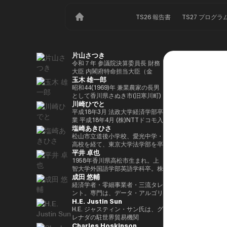
TS26 報告書
TS27 プログラ
片山さつき
令和７年 参議院決算委員長 財務
大臣 内閣府特命担当大臣（金
玉木 雄一郎
融） 租税特別措置・補助金見直
し担当 （高市内閣）
昭和44(1969)年 兼業農家の長男
として香川県さぬき市(旧寒川町)
川崎ひでと
に生まれる 昭和63(1988)年 高松
高校卒業 平成5(1993)年 東京大
平成18年3月 法政大学経済学部卒
学法学部卒業、同年大蔵省入省
業 平成18年4月 (株)NTTドコモ入
塩崎あきひさ
※1 平成9(1997)年 米国ハーバー
社 平成29年8月 衆議院議員川崎
ド大学大学院(ケネディースクー
二郎秘書 令和3年10月 第49回衆
松山市立道後小学校、愛光中学・
ル)修了 平成17(2005)年 財務省を
議院議員総選挙において初当選
高校を経て、東京大学法学部を卒
平井 卓也
退職し、第44回衆院選に立候
令和6年10月 第50回衆議院議員
業後、長島・大野・常松法律事務
補。70,177票を得るも惜敗 平成
総選挙において2期目の当選 令和
所のパートナー弁護士。 2021
1958年香川県高松市生まれ。上
21(2009)年 4年間の浪人生活を経
6年11月 総務大臣政務官（第二次
年、衆議院総選挙（愛媛1区）に
智大学外国語学部英語学科卒。株
成田 悠輔
て、第45回衆院選で109,863票を
石破内閣） 令和7年10月 デジタ
て初当選。元厚労大臣政務官。党
式会社電通、西日本放送代表取締
得て初当選 平成24(2012)年 第46
ル大臣政務官、内閣府大臣政務官
内では、副幹事長を経験した後、
役社長等を経て、2000年、第42
経済学者・零細事業者・三流タレ
回衆院選で79,153票を得て2期目
（第1次高市内閣） 令和8年2月
国会対策副委員長に就任。インテ
回衆議院選挙で初当選。以来、連
ント。専門は、データ・アルゴリ
H.E. Justin Sun
当選 平成26(2014)年 第47回衆院
デジタル大臣政務官、内閣府大臣
リジェンス戦略本部、科学技術イ
続10回当選。自民党経産・総務
ズム・ポエム・思想を組み合わせ
選で78,797票を得て3期目当選 平
政務官（第2次高市内閣）
ノベーション戦略本部、AI・
部会長、政務調査会副会長、内閣
たビジネスと公共政策の想像とデ
H.E. ジャスティン・サン氏は、グ
成28(2016)年 民進党代表選に出
Web3小委員会の各事務局長。
府（IT担当）大臣政務官、国土交
ザイン。多分野の学術誌・学会に
レナダの駐世界貿易機関
Charles Hoskinson
馬。党幹事長代理を拝命 平成
通副大臣、内閣常任委員長等を歴
研究を発表、多くの企業や自治体
（WTO）大使および元常駐代表