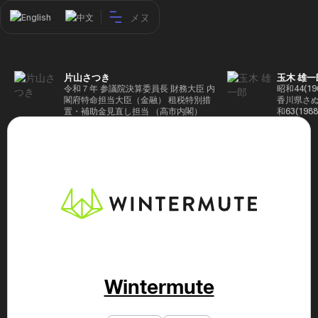
メヌ
English
中文
片山さつき
玉木 雄一
令和７年 参議院決算委員長 財務大臣 内
昭和44(1
閣府特命担当大臣（金融） 租税特別措
香川県さぬ
置・補助金見直し担当 （高市内閣）
和63(19
5(199
蔵省入省 ※
ード大学大
了 平成17
44回衆院
も惜敗 平成
活を経て、
得て初当選 
選で79,1
26(2014
得て3期目当
代表選に出
成29(201
を得て4期
Wintermute
区) 希望
党代表(11
主党共同代
(9月~) 