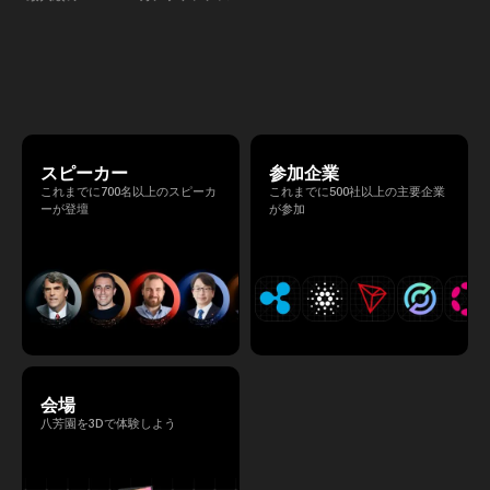
を開催し、リラックスした雰囲
Summit 2026」 が、2026年4月7日・8日に
高いネットワーキングを促進し
東京・八芳園にて開催されます。今年のテー
マは 「Tradition Meets Tomorrow」。日本の
伝統文化と最先端のテクノロジーが融合す
る、特別な2日間となります。このたび、公
式アジェンダが公開されました。（※登壇者
のスケジュール等の都合により、開催までに
内容が変更となる可能性があります。）
スピーカー
参加企業
これまでに700名以上のスピーカ
これまでに500社以上の主要企業
ーが登壇
が参加
会場
八芳園を3Dで体験しよう