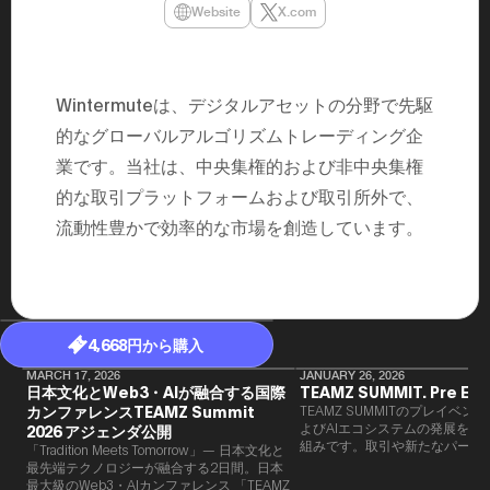
民主党設立
Website
X.com
3(2021)
得て5期目当
院選で89
2025.05.
年8月 大蔵
Wintermuteは、デジタルアセットの分野で先駆
月~199
的なグローバルアルゴリズムトレーディング企
課) 200
取引等監視委
業です。当社は、中央集権的および非中央集権
月 国税庁 
月~200
的な取引プラットフォームおよび取引所外で、
臣秘書専門官
財務省主
流動性豊かで効率的な市場を創造しています。
4,668円から購入
MARCH 17, 2026
JANUARY 26, 2026
日本文化とWeb3・AIが融合する国際
TEAMZ SUMMIT. Pre Eve
カンファレンスTEAMZ Summit
TEAMZ SUMMITのプレイベン
よびAIエコシステムの発展を目
2026 アジェンダ公開
組みです。​取引や新たなパート
「Tradition Meets Tomorrow」— 日本文化と
90％以上が対面で生まれること
最先端テクノロジーが融合する2日間。日本
TEAMZでは本イベント前に定
最大級のWeb3・AIカンファレンス 「TEAMZ