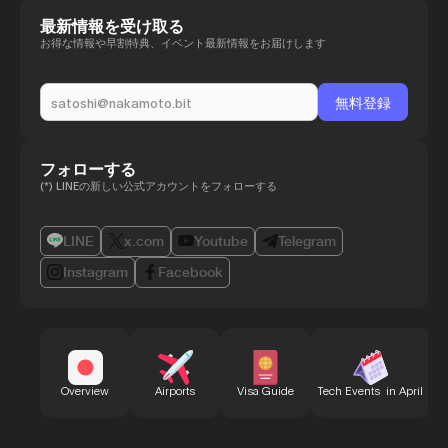
最新情報を受け取る
お得な情報や早割特典、イベント最新情報をお届けします
フォローする
(*) LINEの新しい公式アカウントをフォローする
LINE
x.com
Youtube
Telegram
Instagram
Facebook
B
Overview
Airports
Visa Guide
Tech Events in April