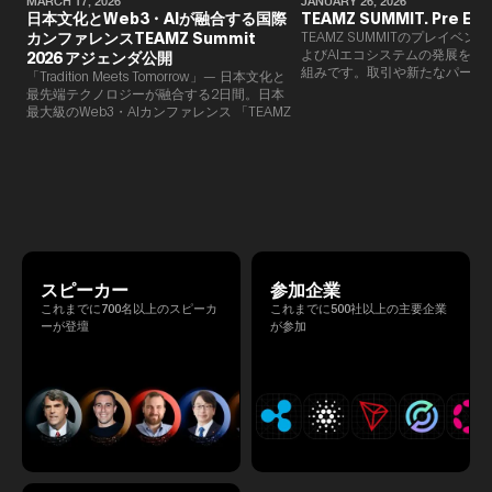
MARCH 17, 2026
JANUARY 26, 2026
日本文化とWeb3・AIが融合する国際
TEAMZ SUMMIT. Pre Eve
カンファレンスTEAMZ Summit
TEAMZ SUMMITのプレイベン
よびAIエコシステムの発展を目
2026 アジェンダ公開
組みです。​取引や新たなパート
「Tradition Meets Tomorrow」— 日本文化と
90％以上が対面で生まれること
最先端テクノロジーが融合する2日間。日本
TEAMZでは本イベント前に定
最大級のWeb3・AIカンファレンス 「TEAMZ
を開催し、リラックスした雰囲
Summit 2026」 が、2026年4月7日・8日に
高いネットワーキングを促進し
東京・八芳園にて開催されます。今年のテー
マは 「Tradition Meets Tomorrow」。日本の
伝統文化と最先端のテクノロジーが融合す
る、特別な2日間となります。このたび、公
式アジェンダが公開されました。（※登壇者
のスケジュール等の都合により、開催までに
内容が変更となる可能性があります。）
スピーカー
参加企業
これまでに700名以上のスピーカ
これまでに500社以上の主要企業
ーが登壇
が参加