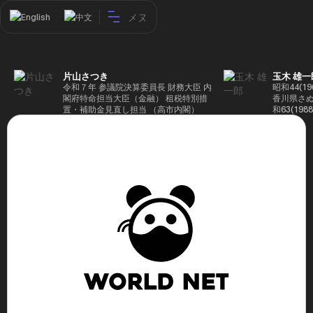
メヌ
English
中文
片山さつき
玉木 雄一
令和７年 参議院決算委員長 財務大臣 内
昭和44(1
閣府特命担当大臣（金融） 租税特別措
香川県さぬ
置・補助金見直し担当 （高市内閣）
和63(19
5(199
蔵省入省 ※
ード大学大
了 平成17
44回衆院
も惜敗 平成
活を経て、
得て初当選 
選で79,1
26(2014
得て3期目当
代表選に出
成29(201
を得て4期
区) 希望
党代表(11
主党共同代
(9月~) 