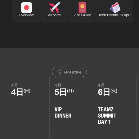
B
Overview
Airports
Visa Guide
Tech Events in April
Tentative
4月
4月
4月
4日
5日
6日
(日)
(月)
(火)
VIP
TEAMZ
DINNER
SUMMIT
DAY 1