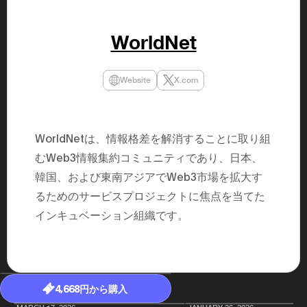
民主党設立
3(2021)
得て5期目当
WorldNet
院選で89
2025.05.
年8月 大蔵
月~199
Website
X.com
課) 200
取引等監視委
月 国税庁 
月~200
臣秘書専門官
WorldNetは、情報格差を解消することに取り組
財務省主
むWeb3情報集約コミュニティであり、日本、
韓国、および東南アジアでWeb3市場を拡大す
るためのサービスプロジェクトに焦点を当てた
インキュベーション組織です。
4,668円から購入