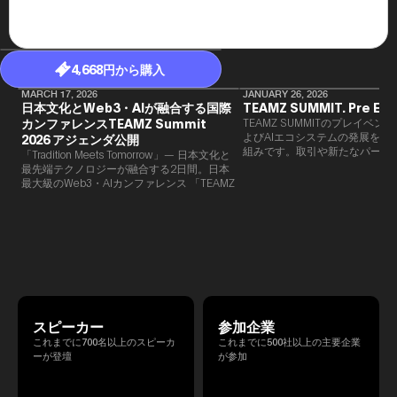
4,668円から購入
MARCH 17, 2026
JANUARY 26, 2026
日本文化とWeb3・AIが融合する国際
TEAMZ SUMMIT. Pre Eve
カンファレンスTEAMZ Summit
TEAMZ SUMMITのプレイベン
よびAIエコシステムの発展を目
2026 アジェンダ公開
組みです。​取引や新たなパート
「Tradition Meets Tomorrow」— 日本文化と
90％以上が対面で生まれること
最先端テクノロジーが融合する2日間。日本
TEAMZでは本イベント前に定
最大級のWeb3・AIカンファレンス 「TEAMZ
を開催し、リラックスした雰囲
Summit 2026」 が、2026年4月7日・8日に
高いネットワーキングを促進し
東京・八芳園にて開催されます。今年のテー
マは 「Tradition Meets Tomorrow」。日本の
伝統文化と最先端のテクノロジーが融合す
る、特別な2日間となります。このたび、公
式アジェンダが公開されました。（※登壇者
のスケジュール等の都合により、開催までに
内容が変更となる可能性があります。）
スピーカー
参加企業
これまでに700名以上のスピーカ
これまでに500社以上の主要企業
ーが登壇
が参加