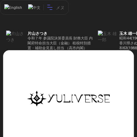
メヌ
English
中文
片山さつき
玉木 雄一
令和７年 参議院決算委員長 財務大臣 内
昭和44(1
閣府特命担当大臣（金融） 租税特別措
香川県さぬ
置・補助金見直し担当 （高市内閣）
和63(19
5(199
蔵省入省 ※
ード大学大
了 平成17
44回衆院
も惜敗 平成
活を経て、
得て初当選 
選で79,1
26(2014
得て3期目当
代表選に出
成29(201
を得て4期
区) 希望
党代表(11
主党共同代
(9月~) 