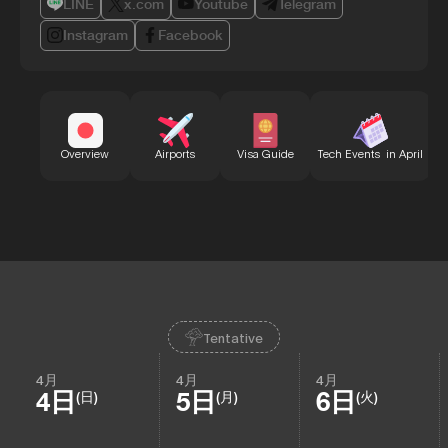
LINE
x.com
Youtube
Telegram
Instagram
Facebook
B
Overview
Airports
Visa Guide
Tech Events in April
Tentative
4月
4月
4月
4日
5日
6日
(日)
(月)
(火)