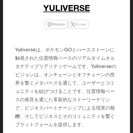
民主党設立
YULIVERSE
3(2021)
得て5期目当
院選で89
2025.05.
Website
X.com
年8月 大蔵
月~199
課) 200
取引等監視委
月 国税庁 
Yuliverseは、ポケモンGOとハースストーンに
月~200
臣秘書専門官
触発された位置情報ベースのリアルタイムオル
財務省主
タナティブリアリティゲームです。Yuliverseの
ビジョンは、オンチェーンとオフチェーンの世
界を繋ぐメタバースを通じて、ユーザーとコミ
ュニティを結びつけることです。位置情報ベー
スの発見を通じた革新的なストーリーテリン
グ、ビジネスパートナーシップによる現実の報
酬、そしてビジネスとそのコミュニティを繋ぐ
プラットフォームを提供します。