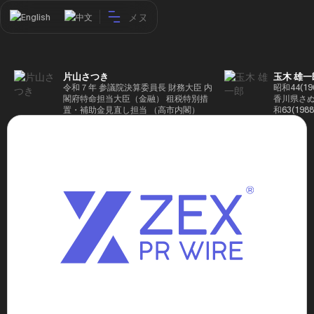
メヌ
English
中文
片山さつき
玉木 雄一
令和７年 参議院決算委員長 財務大臣 内
昭和44(1
閣府特命担当大臣（金融） 租税特別措
香川県さぬ
置・補助金見直し担当 （高市内閣）
和63(19
5(199
蔵省入省 ※
ード大学大
了 平成17
44回衆院
も惜敗 平成
活を経て、
得て初当選 
選で79,1
26(2014
得て3期目当
代表選に出
成29(201
を得て4期
区) 希望
党代表(11
主党共同代
(9月~) 