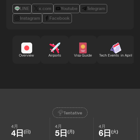
LINE
x.com
Youtube
Telegram
Instagram
Facebook
B
Overview
Airports
Visa Guide
Tech Events in April
Tentative
4月
4月
4月
4日
5日
6日
(日)
(月)
(火)