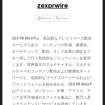
民主党設立
zexprwire
3(2021)
得て5期目当
院選で89
2025.05.
Website
X.com
年8月 大蔵
月~199
課) 200
取引等監視委
月 国税庁 
ZEX PR Wire®は、高品質なプレスリリース配信
月~200
サービスであり、コンテンツの作成、最適化、
臣秘書専門官
財務省主
ターゲティング、配信、そして結果の測定まで
を一括して行う包括的なソリューションを提供
します。世界最大のマルチチャネル、マルチカ
ルチャーのコンテンツ配信および最適化ネット
ワークと、包括的なワークフローツールおよび
プラットフォームを組み合わせ、ZEX PR Wire®
はアメリカ、ヨーロッパ、中東、アフリカ、ア
ジア太平洋地域のオフィスを拠点に、数万に及
ぶクライアントにサービスを提供しています。