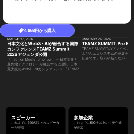
4,668円から購入
MARCH 17, 2026
JANUARY 26, 2026
日本文化とWeb3・AIが融合する国際
TEAMZ SUMMIT. Pre Eve
カンファレンスTEAMZ Summit
TEAMZ SUMMITのプレイベン
よびAIエコシステムの発展を目
2026 アジェンダ公開
組みです。​取引や新たなパート
「Tradition Meets Tomorrow」— 日本文化と
90％以上が対面で生まれること
最先端テクノロジーが融合する2日間。日本
TEAMZでは本イベント前に定
最大級のWeb3・AIカンファレンス 「TEAMZ
を開催し、リラックスした雰囲
Summit 2026」 が、2026年4月7日・8日に
高いネットワーキングを促進し
東京・八芳園にて開催されます。今年のテー
マは 「Tradition Meets Tomorrow」。日本の
伝統文化と最先端のテクノロジーが融合す
る、特別な2日間となります。このたび、公
式アジェンダが公開されました。（※登壇者
のスケジュール等の都合により、開催までに
内容が変更となる可能性があります。）
スピーカー
参加企業
これまでに700名以上のスピーカ
これまでに500社以上の主要企業
ーが登壇
が参加