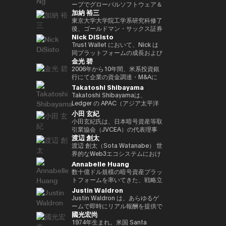
ア経済への理解促進と、二国間の
2022年 ソニー銀行入社、現在は
ィング業務に従事。 その後、株
ープでグローバルソフトウェア＆
資産の可能性を明確に見据えた
れている。 ターピンは2015年に
（バーゼル規制担当）、国際局企
経済・金融関係のさらなる強化に
加納 裕三
ソニー銀行 DX事業企画部長とし
式会社松尾研究所に参画し、機械
マネージドサービスビジネスを率
Yat氏は、Animoca Brandsをブ
「ビットコイン四季モデル
画役等を歴任。財務省では国際機
取り組んでいます。 中央銀行、
てweb3関連の新規事業企画を推
学習プロジェクトの企画から
いています。彼は、戦略的な
東京大学大学院工学系研究科修了
ロックチェーン、ゲーム、NFT、
（Four Seasons of Bitcoin）」
構課企画官として国際金融
銀行監督当局、ならびに欧州中央
進。
PoC、開発を一貫して担当。
Microsoft Cloud Solution
後、ゴールドマン・サックス証券
そしてオープン・メタバース分野
を開発した人物でもあり、2024
（FATF、FSB等）を担当。 一橋
銀行（ECB）や欧州投資銀行
Nick DiSisto
2022年より同社取締役に就任、
Provider（CSP）プログラムを推
株式会社等を経て、2014年に株
におけるリーダー的地位へと迅速
年に Skyhorse Publishing から
大学法学部卒業。ハーバード大学
（EIB）を含む国際金融機関にお
また生成AIに特化したVCファン
進し、Microsoftと連携して関連
式会社bitFlyerを共同創業。
Trust Wallet において、Nick は
に導きました。Animoca Brands
刊行された著書『Bitcoin
でComputer Science for AIを履
いて15年以上の経験を有し、金
ドを新設。
するサービスソリューション全体
bitFlyer創業以降、暗号資産の国
同プラットフォームの成長および
はNFTを中心とした複数の子会社
Supercycle』は高い評価を受
修。
融規制、ガバナンス、コンプライ
金光 碧
を推進する責任を負っています。
内の法改正に関する提言や自主規
ユーザー体験の中核を担う、戦略
や製品群を展開しており、さらに
け、2024年11月上旬におけるビ
アンスの分野で深い専門性を備え
彼は、セキュリティ、ソフトウェ
制ルールの策定等に尽力すると共
的イニシアティブおよびエコシス
2006年から10年間、米系投資銀
540社を超えるブロックチェーン
ットコインの史上最高値更新を正
ています。 ローマ大学トル・ヴ
ア、クラウド、AIエコシステムに
に、暗号資産交換業者である
テム・パートナーシップを統括し
行にて企業の資金調達・M&Aに
関連企業に投資を行い、世界最大
確に予測したことで注目を集め
ェルガータ校にて、健全性規制お
おける主要な戦略的パートナーシ
bitFlyer USA, Inc.のCEO、
ている。 彼の取り組みは、DeFi
係るデリバティブストラクチャリ
Takatoshi Shibayama
級のブロックチェーン投資ポート
た。 デジタル資産分野に参入す
よび監督当局の制裁権限をテーマ
ップと販売を、グローバル市場全
bitFlyer EUROPE S.A.のチェアマ
連携、法定通貨のオン／オフラン
ング業務に従事。2016年に株式
フォリオを築いています。 Yat氏
る以前には、Market Wire（現
Takatoshi Shibayamaは、
とする法学博士号を取得していま
体で主導しています。 2011年に
ンを歴任。グローバルな視点で暗
プ、MEV（最大抽出価値）対
会社bitFlyer入社後、CFOやPRを
はこれまでに数多くの栄誉を受け
GlobeNewswire） を創業。同社
Ledger の APAC（アジア太平洋
す。
レノボに参加して以来、Terence
号資産交換業業界の発展に貢献。
策、そしてコア・インフラパート
経て財務規制関連体制整備 を担
ており、世界経済フォーラムの
は現在、Apollo Global
地域）統括責任者（Head of
小田 玄紀
Ngは、セキュリティ、エンター
2018年に自主規制団体である一
ナーシップなど、幅広い重要領域
当。2022年より新規事業を担当
「Global Leader of
Management 傘下で約5億ドル
APAC）を務めている。Web3 業
小田玄紀氏は、日本暗号資産等取
テインメント、Eコマース、フィ
般社団法人日本仮想通貨交換業協
に及び、世界中の何百万人ものユ
し、現在はグループCPO。2025
Tomorrow」、DHL/SCMP
規模の事業部門となっている。ま
界および機関投資家向けに、デジ
引業協会（JVCEA）の代表理事
ンテックなどのセクターにわたる
会（現、一般社団法人日本暗号資
ーザーにとって、暗号資産をより
年より株式会社Custodiem 取締
Awardsの「Young
た、消費者向けインターネット黎
タル資産のセキュリティソリュー
渡辺 創太
（会長）、SBIホールディングス
主要なインターネット企業とのレ
産等取引業協会：JVCEA）を発
使いやすく、安全で、スケーラブ
役として、国内暗号資産ETF組成
Entrepreneur of the Year」、さ
明期におけるマーケティングの先
ション提供を統括している。 こ
の常務執行役員、そして株式会社
渡辺 創太（Sota Watanabe） 世
ノボのパートナーシップをグロー
起人として設立。内閣官房主催の
ルなものにすることを目的として
プロジェクト等を推進。
らにCointelegraphによる「ブロ
駆者として、The Motley Fool、
れまで 17年以上にわたり、企業
ビットポイントジャパンの代表取
界的なWeb3エコシステムにおけ
バルにリードしてきました。ま
官民データ活用推進基本計画実行
いる。 Nick は、プロダクト、セ
ックチェーン業界で注目すべき
America Online Greenhouse、
再生・ディストレスト投資分野の
締役を務める起業家、投資家、ビ
るパイオニアであり、日本を代表
Annabelle Huang
た、戦略的なAR/VRパートナー
委員会にも有識者として出席。
キュリティ、エンジニアリング、
100人」の一人にも選ばれていま
Earthlink の立ち上げをはじめ、
アナリストおよび投資家として活
ジネス再生の専門家です。2001
するテック起業家の一人。
数十億ドル規模の暗号資産プラッ
シップも推進しました。
現在、株式会社bitFlyer
マーケティングといった各部門と
す。 また、Yat氏はクラシック音
数十に及ぶ著名なインターネット
躍。JPMorgan や Goldman
年に自身の会社を設立して以降、
Startale Groupの創業者兼CEO
トフォームを率いてきた、戦略立
Terence Ngは、ソニーエレクト
Holdings代表取締役CEO、株式
密接に連携しながら、ユーザー体
楽の正式な訓練を受けた音楽家で
ブランドの成長に関与した。 学
Sachs などの投資銀行にてキャ
様々なビジネスを立ち上げてきま
として、「世界をオンチェーンに
案およびリーダーシップの豊富な
Justin Waldron
ロニクス、ヒューレット・パッカ
会社bitFlyer 代表取締役、株式会
験とブロックチェーン技術の交差
もあり、BAFTA（英国映画テレ
歴としては、ニューヨーク州立大
リアをスタートさせた後、米国の
した。2016年には暗号通貨交換
する（Bringing the world
経験
ード、Navteq Corporation、ノ
社bitFlyer Blockchain代表取締
点におけるイノベーションを推進
Justin Waldron は、あらゆるゲ
ビ芸術アカデミー）のアドバイザ
学バッファロー校にてクリエイテ
ヘッジファンド Davidson
所Bitpointを設立し、CEOとな
onchain）」というミッションの
キアなどの主要なテクノロジーブ
役、bitFlyer USA, Inc.の
している。 「コードを現実世界
ームで即時にリアル報酬を提供で
リーボードメンバー、ならびに
ィブ・ライティングの修士号を取
Kempner Capital Management
りました。2019年には世界経済
もと、分散型インターネットのた
國光宏尚
ランドで、マーケティング、製品
Director、株式会社Custodiem
の価値へと変換する」ことに重点
きるプラットフォーム play.fun
Asian Youth Orchestraの理事も
得。シラキュース大学にて二つの
に参画。その後、シンガポールを
フォーラムからヤング・グローバ
めの基盤インフラ構築を主導して
開発、ビジネス開発の役割を20
の取締役を務めるほか、一般社団
を置き、Nick はセルフカストデ
の創業者兼CEOです。また、
1974年生まれ。米国 Santa
務めています。 必要であれば、
学士号を取得しており、2000年
拠点とする投資ファンド 3D
ル・リーダーに選出されました。
いる。 日本最大のパブリックブ