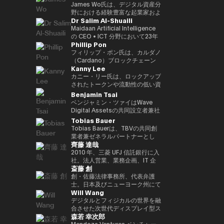
す。 さらにWeb3隣接領域では、
世界資産（RWA）フレームワー
ダーとして、世界各地のイベント
クノロジープラットフォームへと
CEOとして、分散型エコシステ
Commodities Ltd COO、本店
James Wo氏は、デジタル資産分
マレーシアのネオバンク（買収済
ク、ブロックチェーンを活用した
に招待されています。彼女の
進化を進めています。 また、AI
ムへの強いコミットメントのも
商品市場部長、デジタルアセット
野における経験豊富な起業家およ
Dr Salim Al-Shuaili
み）およびeウォレットを共同創
投資プラットフォーム、そして進
Twitterフォロワーは20万人以上
時代に向けた新たな金融プラット
と、3年以内に100社以上のブロ
マーケッツ 常勤取締役、三井物
び投資家であり、2015年にDFG
業。加えて、複数の新興企業にお
化するWeb3エコシステムへの機
にのぼり、「アジア発のグローバ
フォーム「Neo Crypto Bank」
ックチェーン・スタートアップへ
産デジタルコモディティーズ 代
を設立し、10億ドル以上の運用
Maidaan Artificial Intelligence
いて、フィンテック、メドテッ
関投資家向け参入経路などを含ん
ル女性クリプトリーダー」と称さ
の構想を推進しており、暗号資産
の投資を目標に掲げている。 こ
表取締役社長、三井物産コーポレ
資産を統括しています。
の CEO • ICT 分野において23年
Phillip Pon
ク、AIベンチャーなどで戦略アド
でいます。 またハムゼは、国際
れています。 また、ジェンダー
トレジャリー管理、レンディング
れまでの投資ポートフォリオに
ートディベロップメント本部 理
Ledger、Coinlist、Circle、
以上の経験を有し、ICT（AI・DX
バイザーとして要職を歴任してい
的なフィンテックおよびWeb3分
平等の強い提唱者でもあり、
インフラ、プログラマブル金融ア
は、Mysten Labs（Sui）、
事を経て2023年12月に三井物産
ChainSafeなどの企業への初期投
における技術導入）分野の博士号
フィリップ・ポン氏は、カルダノ
ます。
野の議論にも積極的に参加し、グ
NGO「Women Who Crypto」
プリケーションの統合を目指して
Gunzilla、Peaq Network をはじ
を退社し、現職。グローバルなコ
資家でもあります。 また、
（PhD）を取得 • グローバル AI
（Cardano）ブロックチェーン
Kanny Lee
ローバル資本市場の将来の構造
を設立しました。
います。 AIエージェントが経済
め、300を超えるプロジェクトが
モディティトレーディングに精
PolkadotおよびKusama
アンバサダー（Global Council
の共同創設組織の一つである
や、規制された金融システムへの
活動に参加する未来を見据え、ブ
含まれており、変革的テクノロジ
通。
Networkの初期投資家かつ支援
of Responsible AI／米国） • 国
EMURGO のCEOです。
カニー・リー氏は、ロックアップ
ブロックチェーン技術の統合につ
ロックチェーンを基盤とした次世
ーを見抜く鋭い洞察力を示してい
者としても知られており、資本配
際グローバル ICT 連盟
EMURGOは、ブロックチェーン
されたトークンや流動性の低い資
いて定期的に見解を発信していま
代金融インフラの構築に取り組ん
る。 資金提供にとどまらず、
分や寄付、パラチェーンオークシ
（IFCGICT／国連・米国）プロ
技術および資産のトークン化の商
産の二次取引を可能にする分散型
Benjamin Tsai
す。
でいます。
Budki は World Economic
ョンへの積極的な支援を通じて、
フェッショナル会員 • ITU 認定 AI
業的普及を推進しています。
マーケットプレイス
ベンジャミン・ツァイはWave
Forum や Binance Blockchain
エコシステムへの多大な貢献を続
監査人（Certified AI Auditor） •
CEOとして、フィリップ氏は
SecondSwap の創設者兼CEOで
Digital Assetsの共同設立者兼社
Week などの国際的なイベントで
けています。
World AI Council（カナダ）認定
EMURGOの戦略的方向性および
す。 CEOとしてカニー氏は、
長であり、同社はSEC（米国証券
Tobias Bauer
登壇する世界的に評価の高いスピ
チーフ AI オフィサー（Chief AI
グローバルオペレーション全体を
SecondSwapの戦略的ビジョン
取引委員会）に登録されたデジタ
Tobias Bauerは、TBVの共同創
ーカーでもある。市場動向やブロ
Officer） • Gulf College 理事会
統括し、投資、パートナーシッ
とプロダクト開発の実行を統括
ルアセット管理会社です。彼は同
業者兼ゼネラルパートナーとし
ックチェーンの普及に関する彼の
（Board of Trustees）メンバー
プ、インフラ開発を通じて、従来
し、Web3市場における持続可能
社で製品開発と取引を監督してい
齊藤 達哉
て、トップクラスのスタートアッ
見解は、The Times、
• オマーン商工会議所 デジタル経
の金融とブロックチェーンをつな
な流動性とアクセシビリティを高
ます。三か国語を操り、仮想通貨
プへの投資やベンチャービルディ
2010 年、三菱 UFJ 信託銀行に入
CoinDesk、Entrepreneur
済・AI 委員会メンバー •
ぐ取り組みを主導しています。
めるためのイノベーションを推進
のネイティブスピーカーであり、
ングを行っています。過去には
社。法人営業、業務企画、IT 企
Middle East といった主要メディ
GCC（湾岸協力会議）AI プロジ
しています。
また伝統的な金融分野のベテラン
斎藤 創
Blockchain Founders Fundのパ
画を経て、2016 年に FinTech 推
アからも注目を集めている。 ま
ェクトおよび AI 国際アワード審
でもあります。ベンは、シンガポ
ートナーを務め、75Mドルのファ
進室設立、1 人目の専任担当とし
創・佐藤法律事務所、代表弁護
た、ソーシャルメディアでの積極
査委員メンバー • 大学および学術
ールのメリルリンチ・コモディテ
ンドを立ち上げ、150以上のスタ
て三菱 UFJ 信託銀行のデジタル
士。日本及びニューヨーク州にて
的な発信を通じて、その影響力を
アドバイザリーボードメンバー
ィーズで15年以上にわたりシニ
Will Wang
ートアップに投資しました。ま
戦略を企画・推進。“シリアルイ
弁護士資格。東京大学法学部、ニ
さらに拡大。短期的な利益よりも
（SQU、AOU、Sohar
アリーダーシップの経験を積み、
た、Consensusや香港フィンテ
ントレプレナー(連続社内起業
ューヨーク大学ロースクール卒。
デジタルとフィジカルの世界を融
Web3 の長期的な可能性を重視
University） • Global CIO
同社のCEOを務めました。ま
ックウィークなど300以上の
家)”として、情報銀行基盤
西村あさひ法律事務所にて主とし
合させた次世代ディスプレイ型ス
し、世界の在り方を再定義するス
Summit（タイ、2022年）にて
た、アライアンス・バーンスタイ
森若 幸次郎
Web3・テック会議で講演経験が
「Dprime」、デジタル証券基盤
て金融分野（証券化、ファンド、
マートグラスを開発する企業
タートアップへの投資を推進して
Digital Transformation
ンでは、東京、香港、シンガポー
あります。彼はこれまで15都市9
「Progmat」、ステーブルコイ
デリバティブ等）を取り扱った
Even Realities の創業者兼CEO
Mendoza Ventures ベンチャー