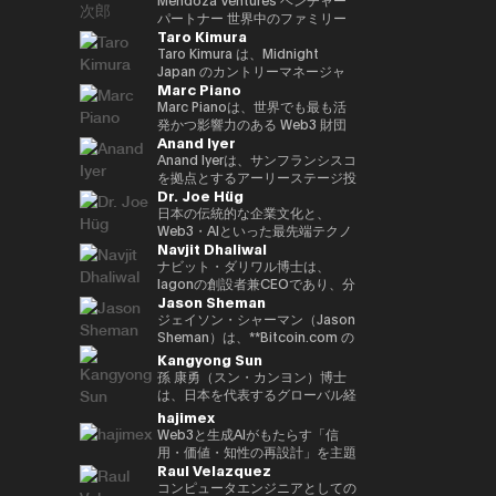
いる。 「Web3 は未来である」
Inspiring Award を受賞 • Global
ル、ソウル、台北で収益性のある
か国で生活し、中国語、英語、ド
ン基盤「Progmat Coin」、機能
後、2015年に独立して現事務所
です。 2023年に設立されたEven
パートナー 世界中のファミリー
という確固たる信念のもと、
CIO Summit（アゼルバイジャ
ディストリビューションチームを
Taro Kimura
イツ語に堪能です。
型 NFT 基盤「Progmat UT」、
を立ち上げた。Web3、
Realitiesは、「テクノロジーは
オフィス、ベンチャーキャピタ
Budki は分散型テクノロジーの進
ン、2023年）にて Impact
統括し、ビジネス戦略を牽引しま
数多くの組織が入会する「デジタ
FinTech、Metaverse、スタート
前に出るのではなく、日常生活を
ル、テクノロジー企業をつなぎ、
Taro Kimura は、Midnight
化を牽引する重要な存在である。
Trailblazer Award を受賞 • 国家
した。 ベンはサザンカリフォル
ルアセット共創コンソーシアム」
アップを専門とする。 著書に
静かに支え、さりげなく価値を高
次世代のAI・Web3イノベーショ
Japan のカントリーマネージャ
**ヴィニート・ブドキ（Vineet
レベルの AI プロジェクトに携わ
ニアの早期スタートアップに投資
Marc Piano
等を立ち上げる。2022 年、複数
「NFTの教科書」、 ｢先読み！メ
めるべきである」という人間中心
ンを推進するグローバルアドバイ
ーを務めており、創業者としての
Budki）**は、戦略的投資とグロ
り、技術のローカライズを推進 •
し、メンタリングも行っていま
の金融機関や取引所、ソフトウェ
タバース＆NFT」など。 日本ブ
の理念に基づいて誕生しました。
ザー。 ボストンおよびサンフラ
経験、エンタープライズ向けGo-
Marc Pianoは、世界でも最も活
ーバルな思想的リーダーシップを
AI・データ・DX に関する専門的
す。彼は多数の証券ライセンスを
ア企業の出資による、デジタルア
ロックチェーン協会顧問、日本
その哲学は、高い評価を受けてい
ンシスコを拠点にAI・フィンテッ
to-Market（GTM）のリーダー
発かつ影響力のある Web3 財団
通じて Web3 分野の成長を牽引
なトレーニングを提供 • e-
保有しており、カリフォルニア大
Anand Iyer
セット基盤事業の独立会社化を発
STO協会監事、一般社団法人
る Even G1 および Even G2 ディ
ク・サイバーセキュリティ分野へ
シップ、そして国際的なビジネス
のいくつかにおいて、独立取締役
する、業界を代表する人物であ
Government、デジタルトランス
学バークレー校で工学の学士号を
表し、2023年10月創業より代表
Metaverse Japan監事、FinTech
スプレイ型スマートグラスのデザ
投資する Mendoza Ventures の
経験を兼ね備えています。現在、
（Independent Director of
Anand Iyerは、サンフランシスコ
る。 1億ドル規模の暗号資産特化
フォーメーション、人工知能、第
取得し、UCLAアンダーソン経営
就任。特許登録8 件
協会キャピタルマーケッツ部門事
インにも色濃く反映されていま
ベンチャーパートナー、また、
日本市場におけるMidnightの戦
Record）およびコンサルタント
を拠点とするアーリーステージ投
型ファンド Sigma Capital の
4次産業革命に関連する複数のプ
大学院でMBAを取得しました。
Dr. Joe Hüg
務局、HashPort監査役、前
す。これらの製品では、AIがリア
AI・Web3分野に特化したスイス
略を統括し、GTM、エンタープ
を務めている人物である。デジタ
資ファンド Canonical のマネー
CEOとして、分散型エコシステ
ロジェクトを主導・参画（鉱業、
現在は同大学で暗号通貨ファイナ
bitFlyer社外取締役などを務め
ルタイムで機能し、重要な対話を
およびアフリカ拠点のベンチャー
ライズ連携、コミュニティ成長、
ル資産エコシステムの最上位レベ
ジング・パートナーであり、AI、
日本の伝統的な企業文化と、
ムへの強いコミットメントのも
スマートシティ、ヘルスケア、教
ンスを教えています。
る。海外のChambers Asia
サポートすることで、ユーザーが
キャピタル CV VC のアドバイザ
エコシステムの普及を推進してい
ルにおいて、ガバナンス、コンプ
ロボティクス、暗号資産といった
Web3・AIといった最先端テクノ
と、3年以内に100社以上のブロ
育、観光、農業、物流・交通、リ
Navjit Dhaliwal
Pacific、Best Lawyers
思考を整理し、自信を持ってコミ
ーを務める。現在、世界10社以
ます。 これまでのキャリアで
ライアンス、長期的な持続可能性
フロンティアテクノロジーへの投
ロジーが交差する領域で活躍する
ックチェーン・スタートアップへ
スクおよび危機管理、メディア分
rankings、Legal500で日本の
ュニケーションを取り、仕事や日
上のベンチャーキャピタルの支援
は、急成長スタートアップとグロ
を監督する役割を信頼されて担っ
資に注力している。アイヤーはシ
実務家・研究者・教育者です。情
ナビット・ダリワル博士は、
の投資を目標に掲げている。 こ
野） • 各種国際・国内カンファレ
FinTechの弁護士としてそれぞれ
常生活のあらゆる場面で「今」に
に携わる。 また、ブロックチェ
ーバル企業の双方で経験を積んで
ている。 法学を基盤とするキャ
リコンバレーで長年の経験を持つ
報経営イノベーション専門職大学
Iagonの創設者兼CEOであり、分
れまでの投資ポートフォリオに
ンス、サミット、ワークショッ
Jason Sheman
ランク・イン。
集中できる体験を提供します。
ーンおよびイノベーション分野の
きました。Mycelの共同創業者と
リアを持つ Marc は、以前、主要
ベテランである。 2005年に
（iU）にて起業学 実務教授を務
散型クラウドサービス業界を牽引
は、Mysten Labs（Sui）、
プ、イベントに参加 • 研究論文、
国際カンファレンス
して、次世代インターオペラビリ
なオフショア法律事務所において
Microsoft にてプロダクトマネー
めると同時に、
しています。Mjøsa
ジェイソン・シャーマン（Jason
Gunzilla、Peaq Network をはじ
書籍、雑誌、メディア番組におい
UN:Block（ラトビア）、WAIB
ティ・インフラプロトコルのグロ
カウンセル（法律顧問）を務め、
ジャーとしてキャリアをスタート
TEDxInnovationU のリードオー
Tannklinikk、Arbo Lab AS、
Sheman）は、**Bitcoin.com の
め、300を超えるプロジェクトが
て著者として参画
Summit Monaco（モナコ）、
ーバルGTM、パートナーシッ
同事務所のグローバル Web3 プ
し、その後 Trusted を創業。同
ガナイザー兼ライセンシーとし
CanPol ASなど、複数の成功した
最高執行責任者（COO）**とし
Kangyong Sun
含まれており、変革的テクノロジ
VI3NNA Congress（オーストリ
プ、投資家対応、オペレーション
ラクティスの中核的設計者として
社は2018年に上場企業である
て、世代や分野を越えた知の共有
企業を創業・運営した経験を持つ
て、暗号資産業界を代表するコン
孫 康勇（スン・カンヨン）博士
ーを見抜く鋭い洞察力を示してい
ア）、World Venture
をリードしました。Web3業界に
活躍した。その分野における権威
Care に買収された。その後、
を推進しています。 三菱や富士
ダリワル博士は、実績あるシリア
シューマープラットフォームのグ
は、日本を代表するグローバル経
る。 資金提供にとどまらず、
Forum（オーストリア） などで
参入する以前は、LinkedInにて
として、主要な法律ディレクトリ
Lightspeed に参画し、ベンチャ
通などのグローバル企業へのコン
ルアントレプレナーです。ポズナ
ローバルオペレーション全般を統
営教育機関の一つである一橋大学
hajimex
Budki は World Economic
アンバサダーを務め、世界各地の
Global Enterprise Sales
ーからも高く評価されている。こ
ーパートナーとして Phantom、
サルティング経験を通じ、企業イ
ン医科大学とマクマスター大学で
括しています。8年以上にわたり
大学院 経営管理研究科 国際企業
Forum や Binance Blockchain
Web3と生成AIがもたらす「信
スタートアップエコシステムをつ
Directorを務め、日本の大手多国
のような法曹としての確かな経歴
Alchemy、Arbitrum、Mysten な
ノベーションやデジタルトランス
学び、歯学のDDS（博士号）お
同社に在籍し、アジア、中東、ヨ
戦略専攻（Hitotsubashi
Week などの国際的なイベントで
用・価値・知性の再設計」を主題
なぐ活動を行っている。 2013
籍企業との戦略的パートナーシッ
と、長年にわたる最前線でのアド
どのブロックチェーン関連企業に
フォーメーション（DX）の実践
よび医学の学士号を取得していま
ーロッパ、米国を含む地域での事
University Business School,
Raul Velazquez
登壇する世界的に評価の高いスピ
に、テクノロジーと社会構造の交
年、Harvard Business
プ構築や、大規模SaaS導入プロ
バイザリー経験により、Marc は
関与した。 学歴としては、パデ
的知見を蓄積。中小企業から大企
す。
業拡大を支え、Bitcoin.com の
ICS）の准教授である。 ミネソタ
ーカーでもある。市場動向やブロ
点を探究するストラテジスト／ブ
コンピュータエンジニアとしての
School（PLD）修了後、卒業生
ジェクトを推進しました。また、
規制戦略家としての視点と取締役
ュー大学にてコンピュータ工学の
業まで、文化的強みを活かしなが
国際的な成長において重要な役割