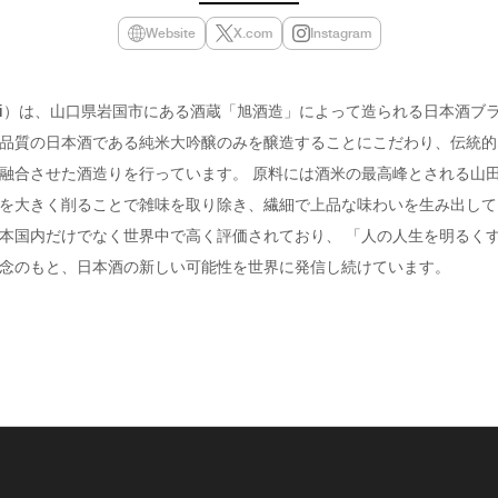
Website
X.com
Instagram
sai）は、山口県岩国市にある酒蔵「旭酒造」によって造られる日本酒ブ
品質の日本酒である純米大吟醸のみを醸造することにこだわり、伝統的
融合させた酒造りを行っています。 原料には酒米の最高峰とされる山
を大きく削ることで雑味を取り除き、繊細で上品な味わいを生み出して
本国内だけでなく世界中で高く評価されており、 「人の人生を明るく
念のもと、日本酒の新しい可能性を世界に発信し続けています。