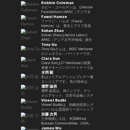
Robbie Coleman
ロジェクトリードを実施。 2021
リーダー職を歴任。日本を代表す
業開発支援統括として参画、
副社長として日本事業成長を牽
籍。兜町、霞ケ関、永田町と多角
年にNEC入社した後は、web3、
る決済・フィンテック企業との戦
2026年1月より現職。
引。現在はStartale Japan 代表
的視点で金融・マーケットを取
ロビー・コールマンは、Litecoin
生体認証、メタバース、秘密計算
略的提携を推進し、プロダクト連
取締役CEOとして、日本市場で
材。2020年よりフィンテックエ
FoundationのAPAC（アジア太
Fawzi Hamze
などデジタルサービスの新規事業
携や市場戦略の立案を担ったほ
のブロックチェーン技術のビジネ
ディター。25年からNIKKEI
平洋地域）統括責任者（Head of
を担当等。
か、オーストラリアおよびニュー
スにおける活用を推進。
Financial副編集長。共著に「仮
APAC）です。2017年以降、この
ファウジ・ハムゼ（Fawzi
ジーランドでの市場ローンチをリ
想通貨バブル」、「NFTの教科
非営利団体はLitecoin（LTC）の
Hamze）は、東京とアラブ首長
Suhan Zhao
ード。また、日本国内フィンテッ
書」。
普及、開発、そしてエコシステム
国連邦を拠点に活動する国際的な
ク企業の買収およびPMI（買収後
の成長に注力してきました。ロビ
投資・アドバイザリー持株グルー
Suhan ZhaoはAptos Labsの
統合）を主導し、Googleのフィ
ーはデジタルアセット／暗号資産
プ、Assets Advisors
APAC（アジア太平洋地域）責任
Tony Gu
ンテック領域におけるプレゼンス
（クリプト）領域に11年にわた
Capital（AAC）の創業者兼会長
者であり、機関投資家向けの高性
強化に貢献した。 それ以前は、
り従事しており、Litecoin
です。AACは、不動産投資、金
能パブリックLayer1ブロックチ
Tony Guさんは、NGC Ventures
三井住友銀行およびJRIアメリカ
Foundationの活動以外でも、グ
融アドバイザリー、デジタル資産
ェーンであるAptosの地域戦略、
のジェネラル・パートナーです。
Ciara Sun
（ニューヨーク）にて、米州にお
ローバルな取引所、ウォレット、
インフラ、テクノロジーベンチャ
事業成長、戦略的パートナーシッ
NGC Venturesを設立する前は、
けるグローバル・キャッシュマネ
プライバシーツール、各種プロジ
ーなどの分野に特化した企業群の
プを統括しています。 Aptos
クロスボーダーのバイアウト・ア
Ciara SunはC² Venturesの創業
ジメント・プラットフォームの統
ェクトの創業・共同創業や立ち上
ポートフォリオを統括し、アジア
Labs参画以前は、Ripple Labsに
ドバイザリー・ファームである
者兼マネージングパートナーであ
水岡 駿
括やブラジル市場への展開を担
げを支援してきました。 APAC統
および湾岸地域における投資機会
てアジア太平洋地域における主要
Rhodium Capitalのジェネラ
り、これまでに150万ドル以上を
当。伝統的金融とテクノロジーの
括責任者として、ロビーは地域に
への体系的なアクセスを求める国
な戦略的パートナーシップおよび
ル・パートナーを務めていまし
投資し、次世代のWeb3アプリケ
私はシリアルアントレプレナー兼
両領域における豊富な経験を有す
おけるLitecoinの機関投資家向
際投資家や機関投資家を支援して
市場ネットワーク拡大を主導し、
た。Tonyさんは、北アジア諸国
ーションを構築・拡張する開発者
エンジニアです。 私の使命は、
瀧野 諭吾
る。 INSEADにてMBAを取得。
け、規制当局、政府との関係構築
います。 ハムゼは、国際金融お
金融機関、銀行、エンタープライ
での大規模なバイアウト取引に重
の支援に注力しています。 C²
革新的なWeb3ビジネスを創出・
南山大学総合政策学部卒業。
およびプレゼンス拡大を担ってい
よびクロスボーダー取引において
ズ企業と密接に連携しながら、ブ
点を置き、テクノロジー、金融サ
Ventures設立以前は、Huobi
実践し、より良い社会に貢献する
瀧野 諭吾は、AIインフラ、デジ
ます。また、カンファレンスやサ
15年以上の経験を持ち、グロー
ロックチェーンの社会実装と普及
ービス、消費者向けセクターなど
Groupの副社長を務め、グロー
ことです。 日本発のグローバル
タルアセット、次世代金融システ
Vineet Budki
ミット、メディアでLitecoinを代
バルな資本展開や戦略的投資イニ
を推進しました。 キャリア初期
で複数の取引を完了し、合計取引
バル事業開発、グローバルマーケ
に認知される企業を築き、私の取
ムの融合領域に注力するテクノロ
表し、Proof-of-Work Summit、
シアティブに関わるプライベート
には、JPモルガンおよびS&P
額は10億ドルを超えています。
ット、機関投資家部門、パートナ
り組みを通じてイノベーションと
ジー起業家です。2025年6月、株
Vineet Budkiは、戦略的投資とグ
AusCrypto、Blockchain
投資家、ファミリーオフィス、機
Globalに在籍し、シンガポール
ーシップ、ブロックチェーンプロ
社会的インパクトを生み出してい
式会社イオレ（東証：2334）の
ローバルな思想的リーダーシップ
加藤 次男
Centre、Litecoin Summitでの
関投資家と密接に連携していま
およびロンドンを拠点に、コーポ
ジェクトの上場、インキュベーシ
きたいと考えています。
代表取締役社長兼CEOに就任し
を通じて Web3 分野の成長を牽
基調講演に加え、CIS、
す。 彼の取り組みは、伝統的な
レートバンキングおよびコモディ
ョンおよび投資部門を統括してい
ました。現在、同社はAIコンピュ
引する、業界を代表する人物であ
三井物産に入社、米国Mitsui
Token2049などでのファイアサ
資本市場と新たなデジタルインフ
ティ市場における専門性を培いま
ました。 Ciaraはブロックチェー
ートインフラとクリプトネイティ
る。 1億ドル規模の暗号資産特化
Bussan Commodities（USA）
James Wo
イドやパネルにも登壇していま
ラの融合に焦点を当てており、実
した。
ン分野における代表的な女性リー
ブな金融サービスを中核とするテ
型ファンド Sigma Capital の
Inc.CEO、英国Mitsui Bussan