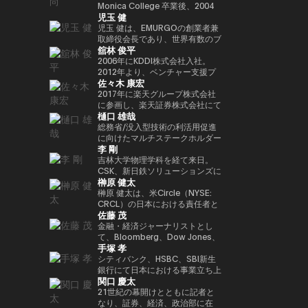
年以上にわたって経験してきまし
法人日本ブロックチェーン協会
ィ型ウォレットを次世代の金融イ
Playco の共同創業者兼社長を務
Monica College 卒業後、2004
講演者紹介向けにさらに自然で洗
以降、同大学の名門 Newhouse
Investment Partners を共同創業
ロックチェーンであり、国内
児玉 健
た。彼はテクノロジー業界でビジ
（JBA）代表理事を務める。 そ
ンフラとして進化させる役割を担
めるほか、渋谷区役所による取り
年に株式会社アットムービーに入
練された日本語版にも整えられま
School of Public
した。 また、デジタル資産の担
Web3インフラの要石となった
ネス戦略をリードする確かな実績
の他にも、ISO/TC307国内審議
い、その未来を形作っている。
組みである Shibuya Startup
社。同年に取締役に就任し、映
児玉 健は、EMURGOの創業者兼
す。
Communications のアドバイザ
保管理およびカストディサービス
Astar Networkを牽引したことで
を築いています。 Terence Ng
委員会Committee会員、防衛省
Support のアドバイザー、さら
画・テレビドラマのプロデュース
取締役会長であり、世界有数のブ
リーボードメンバーも務めてい
を提供する Copper において
その名を世界に広めた。また、キ
舘林 俊平
は、シンガポールの南洋理工大学
オピニオンリーダーなども務め、
に X&KSK のパートナーとして、
や新規事業の立ち上げを担当。
ロックチェーンプラットフォーム
る。 さらにターピンは、プエル
は、APAC 地域の収益統括責任者
ャリアにおける重要なマイルスト
でビジネス学の学士号を取得しま
創業以来掲げるbitFlyerのミッシ
グローバル展開が期待される有望
2007年に株式会社gumiを設立
であるCardanoの共同創業者の
2006年にKDDI株式会社入社。
トリコにおけるビットコインおよ
（Head of Revenue APAC）を務
ーンとして、ソニーグループとの
した。彼は現在、シンガポールを
ョンである「ブロックチェーンで
な日本のスタートアップへの投資
し、代表取締役社長に就任。
一人です。暗号資産およびブロッ
2012年より、ベンチャー支援プ
び暗号資産コミュニティの先駆者
め、同社のアジア太平洋地域にお
連携のもと、Sony Block
佐々木 康宏
拠点としており、ブロックチェー
世界を簡単に。」の実現に向け、
も行っています。 60社以上に投
2021年に同社を退任し、同年に
クチェーン分野において10年以
ログラムKDDI∞Laboやベンチャ
とも見なされており、2016年初
ける事業成長を牽引した。
Solutions Labsと共同開発した
ンとAI技術の熱心なファンです。
様々な場面でweb3業界の発展に
資するエンジェル投資家としても
株式会社Thirdverseと2019年に
上にわたり豊富な経験と先見性を
ー投資ファンド、 KDDI Open
2017年に楽天グループ株式会社
頭にはこの分野において初の投資
イーサリアムレイヤー2ブロック
向け意欲的に活動中。
活躍しており、特に Zynga の共
共同創業した株式会社フィナンシ
培い、グローバルな視点で業界の
Innovation Fundに関わり、主に
に参画し、楽天証券株式会社にて
家向け優遇認定（Investor
チェーン「Soneium（ソニュー
樋口 雄哉
同創業者として広く知られていま
ェの代表取締役CEOに就任。著
発展を牽引してきました。ブロッ
スポーツ、エンタメ、XR、
IT本部部長、フィンテック本部副
Decree）を受けている。
ム）」が挙げられる。この取り組
す。2021年には Business
書に『メタバースとWeb3』（エ
クチェーン技術を通じて「信頼」
Web3領域での出資やアライアン
本部長を経て2018年9月より現
総務省/没入型技術の利活用促進
みは、日本のブロックチェーン技
Insider により「Top 100 Seed
ムディエヌコーポレーション）が
と「価値」の概念を再定義し、次
スを担当。 2025年4月より現
職。現在、国内暗号資産業界全体
に向けたマルチステークホルダー
術を、コンシューマー向けエンタ
李 剛
Investors」の一人に選出されま
ある。
世代の金融イノベーションを創出
職。
のセキュリティレベル向上に貢献
連携会合構成員大学卒業後カード
ーテインメント、AI、そしてマス
した。
することを使命としています。
するため、多岐にわたる施策を推
会社に就職。2006年にヤフーに
吉林大学物理学科を経て来日。
アダプション（大衆への普及）が
現在はシンガポールを拠点に
進中。JPCrypto-ISAC 代表理
転職し、メディアや広告領域の事
CSK、新日鉄ソリューションズに
交差する領域へと位置づけるもの
榊原 健太
EMURGOを率い、グローバルな
事、JCBAセキュリティ・システ
業戦略策定、決済/銀行サービス
てCiscoネットワークの設計・構
である。 トークン化されたデジ
金融バリューチェーンの構築を推
ム部会長。東京工業大学大学院卒
責任者を経験。 ジャパンネット
築を担当する。2009年ネットス
榊原 健太は、米Circle（NYSE:
タル資産や金融領域においては、
進するとともに、テクノロジーお
業。
銀行（現PayPay銀行）に出向
ターズを創業、代表取締役社長
CRCL）の日本における責任者と
SBIホールディングスとの戦略的
佐藤 茂
よびイノベーション領域への投資
し、商流ファイナンスサービス立
CEOに就任。創業当時から国際
して、日本における事業戦略およ
提携を推進。法令に準拠した日本
に特化したベンチャーキャピタル
ち上げ、事業統括、マーケティン
通信のゲートウェイ事業に着目
び市場開発を統括。国内パートナ
金融・経済ジャーナリストとし
円ステーブルコインの発行や、ト
ファンド Taisu Ventures の投資
グ事業に従事。 また、メガバン
し、決済×テクノロジーの力で市
ーシップの構築やエコシステム拡
て、Bloomberg、Dow Jones、
ークン化された株式および現実資
手塚 孝
委員会メンバーも務めています。
クとヤフーとのデジタルマーケテ
場の創造と行動の革新に取り組ん
大を推進し、日本の新たな規制枠
S&P Globalで約18年にわたり、
産（RWA）に最適化されたブロ
ィング子会社(JV)の取締役を担
でいる。
組みのもとで初めて認可されたス
金融市場およびコモディティ分野
シティバンク、HSBC、SBI新生
ックチェーンの開発など、革新的
当。 その後DeNA、
テーブルコインであるUSDCの国
を取材。CoinDesk Japanの創設
銀行にて日本における事業立ち上
なインフラ整備を進めている。
関口 慶太
MobilityTechnologies（現GO）
内展開を主導した。 Circle参画以
メンバーとして立ち上げに関わ
げや金融ITプロジェクト推進に従
にてMaaS事業に従事し、GO立
前は、Google Paymentsにてパ
り、4年間編集長を務めた。2025
事。その後Google Japanにて営
21世紀の幕開けとともに記者と
ち上げフェーズに参画。複数のプ
ートナーシップおよび事業開発の
年1月にSuperteam Japanに事
業統括、ByteDance(TikTok)では
なり、証券、経済、政治部に在