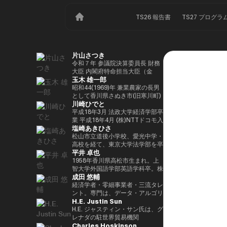
TS26 報告書
TS27 プログラ
片山さつき
令和７年 参議院決算委員長 財務
大臣 内閣府特命担当大臣（金
玉木 雄一郎
融） 租税特別措置・補助金見直
し担当 （高市内閣）
昭和44(1969)年 兼業農家の長男
として香川県さぬき市(旧寒川町)
川崎ひでと
に生まれる 昭和63(1988)年 高松
高校卒業 平成5(1993)年 東京大
平成18年3月 法政大学経済学部卒
学法学部卒業、同年大蔵省入省
業 平成18年4月 (株)NTTドコモ入
塩崎あきひさ
※1 平成9(1997)年 米国ハーバー
社 平成29年8月 衆議院議員川崎
ド大学大学院(ケネディースクー
二郎秘書 令和3年10月 第49回衆
松山市立道後小学校、愛光中学・
ル)修了 平成17(2005)年 財務省を
議院議員総選挙において初当選
高校を経て、東京大学法学部を卒
平井 卓也
退職し、第44回衆院選に立候
令和6年10月 第50回衆議院議員
業後、長島・大野・常松法律事務
補。70,177票を得るも惜敗 平成
総選挙において2期目の当選 令和
所のパートナー弁護士。 2021
1958年香川県高松市生まれ。上
21(2009)年 4年間の浪人生活を経
6年11月 総務大臣政務官（第二次
年、衆議院総選挙（愛媛1区）に
智大学外国語学部英語学科卒。株
成田 悠輔
て、第45回衆院選で109,863票を
石破内閣） 令和7年10月 デジタ
て初当選。元厚労大臣政務官。党
式会社電通、西日本放送代表取締
得て初当選 平成24(2012)年 第46
ル大臣政務官、内閣府大臣政務官
内では、副幹事長を経験した後、
役社長等を経て、2000年、第42
経済学者・零細事業者・三流タレ
回衆院選で79,153票を得て2期目
（第1次高市内閣） 令和8年2月
国会対策副委員長に就任。インテ
回衆議院選挙で初当選。以来、連
ント。専門は、データ・アルゴリ
H.E. Justin Sun
当選 平成26(2014)年 第47回衆院
デジタル大臣政務官、内閣府大臣
リジェンス戦略本部、科学技術イ
続10回当選。自民党経産・総務
ズム・ポエム・思想を組み合わせ
選で78,797票を得て3期目当選 平
政務官（第2次高市内閣）
ノベーション戦略本部、AI・
部会長、政務調査会副会長、内閣
たビジネスと公共政策の想像とデ
H.E. ジャスティン・サン氏は、グ
成28(2016)年 民進党代表選に出
Web3小委員会の各事務局長。
府（IT担当）大臣政務官、国土交
ザイン。多分野の学術誌・学会に
レナダの駐世界貿易機関
Charles Hoskinson
馬。党幹事長代理を拝命 平成
通副大臣、内閣常任委員長等を歴
研究を発表、多くの企業や自治体
（WTO）大使および元常駐代表