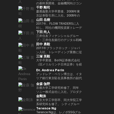
Outblazeを設立しました。2009
『２０３５ １０年後のニッポ
JPMorganのブロックチェーン部
あり、各サイクルの高値でビット
究科CARF招聘研究員。 訳書に
を中心にスタートアップ出資と事
の基幹系開発、金融機関向けコン
千野 剛司
年にはOutblazeのメッセージン
ン ホリエモンの未来予測大全』
門であるKinexysに所属し、JPM
コインを売却し、底値でより多く
『ビットコインとブロックチェー
業開発の責任者を担う。MUIP参
サル業務に従事。 Microsoftを経
グ事業をIBMに売却し、その後
など
CoinやTokenized Depositsなど
を買い戻すという投資仮説を掲げ
ン：暗号通貨を支える技術』
画以前は独立系VCのGlobal
てMUFGのイノベーション事業に
慶應義塾大学卒業後、2006年東
Outblazeを、デジタルエンター
のプロダクト推進を担当していま
ている。 ターピンは35年以上に
（NTT出版）、『マスタリン
Brainにて、国内外スタートアッ
参画しDXプロジェクトをリー
京証券取引所に入社。2008年の
山田 岳樹
テインメント分野のサービスや製
した。
わたり連続起業家および投資家と
グ・イーサリアム ―スマートコ
プ投資やCVCの運営に従事。そ
ド。 auフィナンシャルホールデ
金融危機以降、債務不履行管理プ
品を開発するプロジェクトや企業
して活躍してきた、極めて経験豊
ントラクトとDAppの構築』（オ
れ以前はソニーにて、技術投資や
ィングスにて執行役員チーフデジ
ロセスの改良プロジェクトに参画
2017年、FLOW TRADERSに入
を育成するインキュベーターへと
富なエグゼクティブであり、数多
ライリージャパン）など。共著に
JV設立等の新規事業プロジェク
タルオフィサー兼IT統括部長、
し、日本証券クリアリング機構に
社し、同社の機関投資家トレーデ
下田 尚人
転換しました。そのインキュベー
くの成功したイグジットを実現し
『Web3の未解決問題』（日経
トのファイナンス、またリテール
Microsoftで業務執行役員 金融イ
てOTCデリバティブ（クレジッ
ィング部門にて、シンガポールお
ト企業のひとつが、2014年に設
てきた。その実績を背景に、プエ
BP）、『Web3・暗号資産 13
エナジー事業のカテゴリー責任者
ノベーション本部長を務めた後、
ト・デフォルト・スワップおよび
よび香港支社を拠点にアジアの機
三井住友フィナンシャルグルー
立されたAnimoca Brandsです。
ルトリコを拠点とするファミリー
人の未来予測』（朝日新聞出
として、海外事業を運営。
現職。 一般社団法人
金利スワップ）の清算プロジェク
関投資家とのブロック取引を担
プ・三井住友銀行のデジタル戦略
田中 勇毅
2017年には、従来の教育システ
オフィス Transform Capital を
版）。
FINOVATORS設立。2021年より
トを主導するとともに、日本取引
当。ETFを中心に外国債券や暗号
部 部長。デジタルアセットに関
ムではあまり重視されてこなかっ
設立している。 また、ビットコ
日本ブロックチェーン協会理事就
所グループの清算決済分野の経営
資産を含む幅広いプロダクトにお
するSMBCグループの取り組みを
2011年ブラックロック・ジャパ
た発散的思考やデザイン思考など
インの初期投資家かつ思想的リー
任。同志社大卒、東大EMP第17
企画を担当。2016年より
いて機関投資家に流動性を提供す
取りまとめ。 2025年6月まで日
ン入社。トレーディング業務に従
三塚 英毅
のスキルを育む放課後型デジタル
ダー（thought leader）として
期修了。
PwCJapanのCEO Office（経営
る。また日本国内の証券会社、運
本銀行決済機構局参事役。決済機
事後、2024年3月よりブラックロ
ラボ、Dalton Learning Labを設
も知られ、Ethereum や Tether
企画）にて、リーダーシップチー
用会社、取引所・交換所、電子取
構局では、新しい技術を使った決
ック・グローバル・マーケッツ部
大学卒業後、BofA証券株式会社
立しました。また、テクノロジー
を含む主要ブロックチェーンプロ
ムの戦略的な議論をサポート。
引プラットフォームとのビジネス
済高度化プロジェクトの企画・推
長としてトレーディング、セキュ
（旧メリルリンチ日本証券）を経
における社会的意義のある課題を
ジェクトの初期マーケティングお
2018年7月、世界的な暗号資産取
開発を担当し、同社の日本関連の
進（Project Agora等）、AIの金
リティーズ・レンディング、キャ
て、BNPパリバ証券株式会社にて
Dr. Andrea Perin
研究するOutblazeのリサーチ部
よびアドバイザリーに関与した人
引所であるKrakenを運営する
ビジネス全般に携わる。 FLOW
融システムへの影響に関する国際
ッシュ・マネジメントを統括。ま
複数の役職を経た後、グローバル
アンドレア・ペリン博士は、イタ
門、ThinkBlazeの創設者でもあ
物である。こうした功績から、
Payward, Inc.（米国）に入社
TRADERSは東京証券取引所の
的検討等に従事。また、BIS決済
たデジタル戦略の分野においても
マーケッツ統括本部COOに就
リア銀行東京駐在員事務所の副代
ります。 2018年以降、Yat氏は
CNBC により「クリプト界のゴ
し、金融庁登録に貢献。2020年3
Best Market Makerとして毎年表
市場インフラ委員会（CPMI）、
日本にて従事。2025年1月よりグ
任。Web3企業の Animoca
表です。この職務において、日
金森 伽野
ゲーム業界におけるブロックチェ
ッドファーザー（the Godfather
月より同社日本代表就任。 2022
彰されるとともに、暗号資産等の
G7デジタル決済専門家グループ
ローバル・プロダクト・ソリュー
Brands 株式会社にて創業時より
本、韓国、台湾、オーストラリ
京都大学工学研究科修了、同年
ーンおよびNFT（非代替性トーク
of Crypto）」と称されている。
年7月Binance日本代表に就任。
デジタルアセットや海外の暗号資
（2023年共同議長）、金融安定
ション部を兼務し、同部内でトラ
COOとして参画した後、2024年
ア、ニュージーランドにおける経
ソニー株式会社に入社。プロダク
ン）の活用を早期から提唱してき
2013年には BitAngels を、2014
オックスフォード大学経営学修士
産ETFも積極的にマーケットメイ
委員会（FSB）イノベーションネ
ンジション・マネジメントを統
3月より現職。
済政策論議ならびにマクロ経済・
金剛洙
ト設計開発・商品企画・マーケテ
ました。これにより、ゲーマーは
年には BitAngels Fund 1 を共同
（MBA）修了。
クを行い、上場企業である同社は
ットワーク、BIS・中央銀行
括。
金融動向の分析を担当していま
ィング業務に従事。その後、ネッ
東京大学工学部卒、同大学院工学
ゲーム内資産やデータ、ひいては
設立。同ファンドは、イーサリア
伝統金融とデジタルアセット業界
CBDCグループなど、国際的な政
す。また、現地の金融・監督当
ト証券でフィンテック新規事業立
系研究科を修了。 シティグルー
価値そのものを真に所有できるよ
ムのクラウドセールにおいて、1
の懸け橋としての強みを持つ。
策協議体にも幅広く従事。 日本
局、機関投資家、ビジネスコミュ
Terence Ng
ち上げ、カスタマーエクスペリエ
プ証券株式会社に入社し、日本国
うになると考えられています。分
トークン30セントという価格で
銀行では、他に長崎支店長、香港
ニティとの対話を通じて、イタリ
ンス、CX戦略推進などを経験。
債・金利デリバティブのトレーデ
Terence Ngは、レノボSSGグル
散型アプリケーションとデジタル
100万ドルを投資したことで知ら
事務所長、金融機構局国際課長