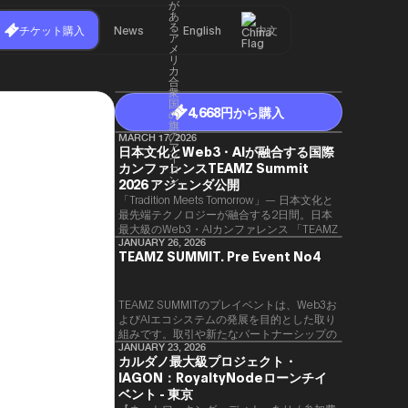
チケット購入
News
English
中文
4,668円から購入
MARCH 17, 2026
日本文化とWeb3・AIが融合する国際
カンファレンスTEAMZ Summit
2026 アジェンダ公開
「Tradition Meets Tomorrow」— 日本文化と
最先端テクノロジーが融合する2日間。日本
最大級のWeb3・AIカンファレンス 「TEAMZ
Summit 2026」 が、2026年4月7日・8日に
JANUARY 26, 2026
TEAMZ SUMMIT. Pre Event No4
東京・八芳園にて開催されます。今年のテー
マは 「Tradition Meets Tomorrow」。日本の
伝統文化と最先端のテクノロジーが融合す
る、特別な2日間となります。このたび、公
TEAMZ SUMMITのプレイベントは、Web3お
式アジェンダが公開されました。（※登壇者
よびAIエコシステムの発展を目的とした取り
のスケジュール等の都合により、開催までに
組みです。​取引や新たなパートナーシップの
内容が変更となる可能性があります。）
90％以上が対面で生まれることから、
JANUARY 23, 2026
カルダノ最大級プロジェクト・
TEAMZでは本イベント前に定員制の交流会
IAGON：RoyaltyNodeローンチイ
を開催し、リラックスした雰囲気の中で質の
高いネットワーキングを促進しています。
ベント - 東京