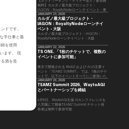
【ネットワーキング・ディナーあり / 参加費
無料】カルダノ最大級プロジェクト・
IAGON：RoyaltyNodeローンチイベント - 東
京
JANUARY 23, 2026
カルダノ最大級プロジェクト・
IAGON：RoyaltyNodeローンチイ
ランドです。
ベント - 大阪
​カルダノ最大級プロジェクト・IAGON：
な手仕事と最
RoyaltyNodeローンチイベント - 大阪
田錦を使用
JANUARY 22, 2026
TS ONE. 「1枚のチケットで、複数の
います。 現
イベントに参加可能」
する酒を造
東京で開催される Web3 および AI の主要イ
ベント「TEAMZ SUMMIT」 では、1枚のチケ
ットで、以下のイベントすべてにご参加いた
だけます。
JANUARY 20, 2026
TEAMZ Summit 2026、WaytoAGI
とパートナーシップを締結
4月8日、WaytoAGI主催 AIカンファレンスを
八芳園にて開催TEAMZ Summit チケット保
有者は無料で参加可能