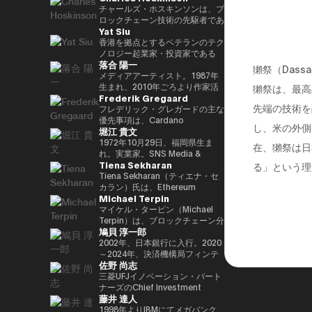
29(2017)年 第48回衆院選で
任し、自民党IT戦略特命委員会委
と共同事業を行う。報道・討論・
であり、世界をリードするブロッ
チャールズ・ホスキンソンは、ブ
82,345票を得て4期目当選(希望
員長として、自民党のIT政策を主
お笑い・アート・ファッションな
クチェーンおよびDAOである
ロックチェーン技術の先駆者であ
Yat Siu
の党公認、香川2区) 希望の党共
導。平成30年10月第4次安倍改造
ど多様な動画や雑誌の企画や出演
TRON の創設者、さらに世界最
り、分散型プラットフォーム「カ
同代表選に出馬。希望の党代表
内閣にてIT担当大臣、内閣府特命
にも関わる。著書『22世紀の資
大級の暗号資産取引所の一つ
ルダノ（Cardano）」の創設者
香港を拠点とするベテランのテク
(11月〜) 平成30(2018)年 国民民
担当(科学技術・知的財産戦略・
本主義：やがてお金は絶滅する』
HTX のアドバイザーを務めてい
です。元々はイーサリアムの共同
ノロジー起業家・投資家である
落合 陽一
主党共同代表(5月~9月) 国民民主
クールジャパン戦略・宇宙政策)
『22世紀の民主主義：選挙はア
ます。 アリババ創業者ジャッ
創設者の一人でもあり、数理論理
Yat Siu氏は、Animoca Brands
獺祭（Das
党代表(9月~) 令和2(2020)年 分党
大臣就任。令和2年菅内閣にてデ
ルゴリズムになり、政治家はネコ
ク・マー氏の薫陶を受けた人物と
学と暗号学に強い背景を持ってい
の共同創業者兼エグゼクティブ・
メディアアーティスト。1987年
を経て新国民民主党設立、代表に
ジタル改革担当大臣就任。令和3
になる』、番組「成田悠輔と愛す
しても知られ、2025年4月には、
ます。カルダノは学術的な研究と
チェアマンです。Animoca
生まれ、2010年ごろより作家活
獺祭は、最高
Frederik Gregaard
就任(9月) 令和3(2021)年 第49回
年初代デジタル大臣就任。現在、
べき非生産性の世界」「夜明け前
グローバルなデジタル資産業界で
ピアレビューに基づいて開発され
Brandsは、世界的なブロックチ
動を始める。境界領域における物
先端の技術を
衆院選で94,530票を得て5期目当
デジタル社会推進本部長。
のPLAYERS」「成田悠輔の聞か
最も著名かつ影響力のある人物の
たことが特徴で、金融包摂とスマ
ェーンおよびゲーム分野のリーダ
化や変換、質量への憧憬をモチー
フレデリック・グレガードの主な
選 令和6(2024)年 第50回衆院選
れちゃいけない話」「walk」
一人として Forbes誌 の表紙を飾
ートコントラクトの普及を目指し
ー企業であり、世界中のゲーマー
フに作品を展開。筑波大学/東京
優先事項は、Cardano
し、米の外側
堀江 貴文
で89,899票を得て6期目当選
「書く気がおきない」など。
りました。 また、Forbes「30
ています。現在はInput Output
やインターネット利用者にデジタ
大学准教授、2025年日本国際博
Foundation における導入戦略を
2025.05.01 現在 ※1 1993年4月
Under 30（コンシューマー・テ
Global（IOG）のCEOとしてカ
ル上の財産権を提供することを使
覧会（大阪・関西万博）テーマ事
推進し、各ミッションの統合およ
1972年10月29日、福岡県生ま
在、獺祭は日
~2005年8月 大蔵省(現・財務省)
クノロジー部門）」に複数回選出
ルダノの技術開発を主導していま
命としています。これにより、新
業プロデューサー。写真集「質量
び実行を主導するとともに、
れ。実業家。SNS Media &
Tiena Sekharan
在職 1997年7月~1999年6月 外務
されるなど、国際的に高い評価を
す。
たな資産クラス、Play-and-Earn
への憧憬（amana・2019）」
Cardano を活用した包括的かつ
Consulting株式会社 ファウンダ
る」という理
省出向(中近東第一課) 2000年7月
受けています。 2025年8月に
経済、そしてオープン・メタバー
NFT作品「Re-Digitalization of
公平な成長を実現するための迅速
ー。 現在はロケット開発や、ア
Tiena Sekharan（ティエナ・セ
~2001年6月 金融庁 証券取引等監
は、Blue Origin の NS-34ミッシ
スの構築に寄与する、より公平な
Waves(foundation・2021)」な
な価値創出を可能にすることで
プリのプロデュース、また予防医
カラン）氏は、Ethereum
Michael Terpin
視委員会 2001年7月~2002年6月
ョン に搭乗し、世界で712人目の
デジタルの枠組みの実現を目指し
ど。2016年PrixArsElectronica栄
す。 同財団に参画する以前は、
療普及協会として予防医療を啓蒙
Foundationのアジア太平洋
国税庁 大阪国税局総務課長 2002
宇宙飛行士として宇宙へ渡航しま
ています。 Yat氏は1990年に
誉賞 、EUよりSTARTSPrize受
スイスおよびスカンジナビア諸国
する等 様々な分野で活動する。
（APAC）地域におけるHead of
マイケル・ターピン（Michael
年7月~2005年6月 内閣府出向(特
した。 その関心分野は、テクノ
Atari Germanyでキャリアをスタ
賞、
において17年以上にわたり、プ
会員制オンラインサロン『堀江貴
Institutionsを務めており、エン
Terpin）は、ブロックチェーン分
鳩貝 淳一郎
命担当大臣秘書専門官) 2005年7
ロジー、投資、アート、慈善活
ートさせました。1995年には香
2019SXSWCreativeExperienceARROWAwards
ロフェッショナルサービスおよび
文イノベーション大学校
タープライズ分野での導入推進を
野の投資およびアドバイザリー会
月~2005年8月 財務省主計局主査
動、ゲーム、そして宇宙探査に及
港に移り、アジア初の無料ウェブ
受賞。Apollo Magazine 40
金融業界に従事し、資本市場、デ
（HIU）』では、700名近い会員
通じてEthereumエコシステムの
社 Transform Ventures の創業者
2002年、日本銀行に入行。2020
びます。
ページおよび無料メールサービス
UNDER 40 ART andTECH、
ジタル資産運用、プライベートバ
とともに多彩なプロジェクトを展
発展をリードしています。 キャ
兼CEOであり、また Supercycle
～2024年、決済機構局フィンテ
佐野 尚志
提供企業であるHong Kong
Asia Digital Art Award優秀賞、
ンキング、トレーディング・イン
開している。
リアは伝統的な金融業界からスタ
Genesis Partners, LP のCEO兼
ックグループ長。2024〜2025
Cybercity/Freenationを設立し
文化庁メディア芸術祭アート部門
フラストラクチャー分野に注力し
http://salon.horiemon.com 著
ートし、Lehman Brothers、
最高投資責任者（CIO）を務めて
年、FinTech副センター長、デジ
三菱UFJイノベーション・パート
ました。1998年には、多言語対
審査委員会推薦作品多数。
てきました。
書 『金を使うならカラダに使
BNP Paribas、JPMorganなどで
いる。同ファンドは、ビットコイ
タル通貨検証グループ長。2025
ナーズのChief Investment
藤井 達人
応のホワイトラベルWebサービ
え。』『ＣｈａｔＧＰＴ ｖｓ．
要職を歴任しました。 Ethereum
ン専業としては世界初のアルゴリ
年7月より出向し、現職。2025年
Officerとして、AUM 800億円の
スの先駆者として高く評価された
未来のない仕事をする人たち』
Foundation参画前は、
ズム型暗号資産ヘッジファンドで
4月より東京大学大学院経済学研
ファンドにおいて日・米・アジア
1998年よりIBMにてメガバンク