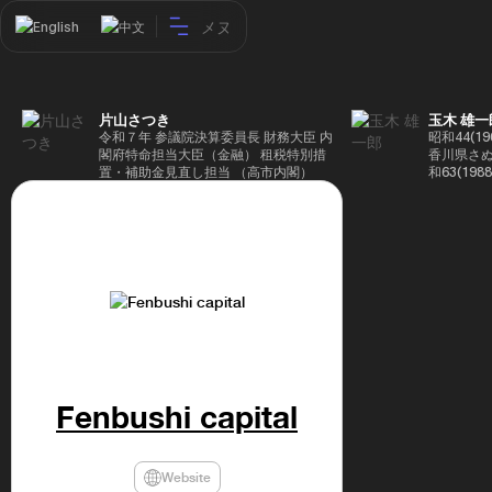
メヌ
English
中文
片山さつき
玉木 雄一
令和７年 参議院決算委員長 財務大臣 内
昭和44(1
閣府特命担当大臣（金融） 租税特別措
香川県さぬ
置・補助金見直し担当 （高市内閣）
和63(19
5(199
蔵省入省 ※
ード大学大
了 平成17
44回衆院
も惜敗 平成
活を経て、
得て初当選 
選で79,1
26(2014
得て3期目当
代表選に出
成29(201
Fenbushi capital
を得て4期
区) 希望
党代表(11
主党共同代
Website
(9月~) 