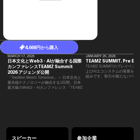
民主党設立
3(2021)
得て5期目当
院選で89
2025.05.
年8月 大蔵
月~199
課) 200
取引等監視委
4,668円から購入
月 国税庁 
月~200
MARCH 17, 2026
JANUARY 26, 2026
臣秘書専門官
日本文化とWeb3・AIが融合する国際
TEAMZ SUMMIT. Pre Eve
財務省主
カンファレンスTEAMZ Summit
TEAMZ SUMMITのプレイベン
よびAIエコシステムの発展を目
2026 アジェンダ公開
組みです。​取引や新たなパート
「Tradition Meets Tomorrow」— 日本文化と
90％以上が対面で生まれること
最先端テクノロジーが融合する2日間。日本
TEAMZでは本イベント前に定
最大級のWeb3・AIカンファレンス 「TEAMZ
を開催し、リラックスした雰囲
Summit 2026」 が、2026年4月7日・8日に
高いネットワーキングを促進し
東京・八芳園にて開催されます。今年のテー
マは 「Tradition Meets Tomorrow」。日本の
伝統文化と最先端のテクノロジーが融合す
る、特別な2日間となります。このたび、公
式アジェンダが公開されました。（※登壇者
のスケジュール等の都合により、開催までに
内容が変更となる可能性があります。）
スピーカー
参加企業